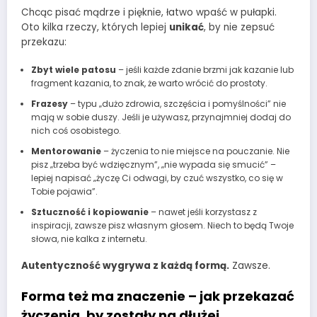
Chcąc pisać mądrze i pięknie, łatwo wpaść w pułapki.
Oto kilka rzeczy, których lepiej
unikać
, by nie zepsuć
przekazu:
Zbyt wiele patosu
– jeśli każde zdanie brzmi jak kazanie lub
fragment kazania, to znak, że warto wrócić do prostoty.
Frazesy
– typu „dużo zdrowia, szczęścia i pomyślności” nie
mają w sobie duszy. Jeśli je używasz, przynajmniej dodaj do
nich coś osobistego.
Mentorowanie
– życzenia to nie miejsce na pouczanie. Nie
pisz „trzeba być wdzięcznym”, „nie wypada się smucić” –
lepiej napisać „życzę Ci odwagi, by czuć wszystko, co się w
Tobie pojawia”.
Sztuczność i kopiowanie
– nawet jeśli korzystasz z
inspiracji, zawsze pisz własnym głosem. Niech to będą Twoje
słowa, nie kalka z internetu.
Autentyczność wygrywa z każdą formą.
Zawsze.
Forma też ma znaczenie – jak przekazać
życzenia, by zostały na dłużej