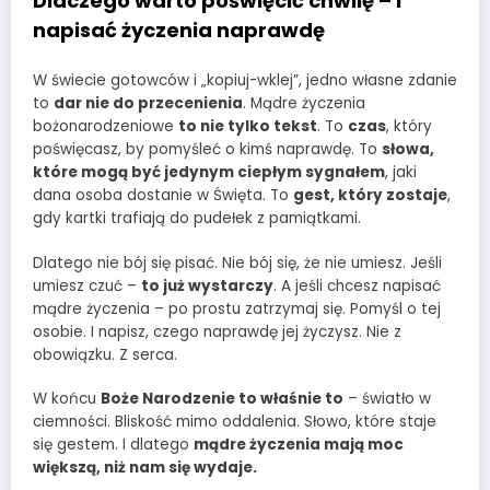
Dlaczego warto poświęcić chwilę – i
napisać życzenia naprawdę
W świecie gotowców i „kopiuj-wklej”, jedno własne zdanie
to
dar nie do przecenienia
. Mądre życzenia
bożonarodzeniowe
to nie tylko tekst
. To
czas
, który
poświęcasz, by pomyśleć o kimś naprawdę. To
słowa,
które mogą być jedynym ciepłym sygnałem
, jaki
dana osoba dostanie w Święta. To
gest, który zostaje
,
gdy kartki trafiają do pudełek z pamiątkami.
Dlatego nie bój się pisać. Nie bój się, że nie umiesz. Jeśli
umiesz czuć –
to już wystarczy
. A jeśli chcesz napisać
mądre życzenia – po prostu zatrzymaj się. Pomyśl o tej
osobie. I napisz, czego naprawdę jej życzysz. Nie z
obowiązku. Z serca.
W końcu
Boże Narodzenie to właśnie to
– światło w
ciemności. Bliskość mimo oddalenia. Słowo, które staje
się gestem. I dlatego
mądre życzenia mają moc
większą, niż nam się wydaje.