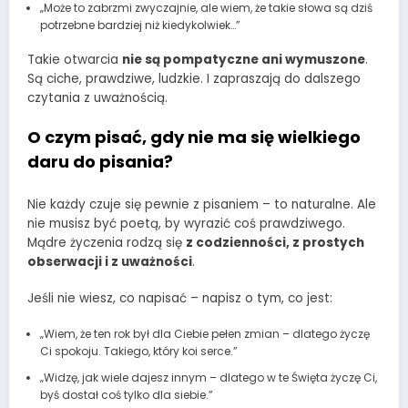
„Może to zabrzmi zwyczajnie, ale wiem, że takie słowa są dziś
potrzebne bardziej niż kiedykolwiek…”
Takie otwarcia
nie są pompatyczne ani wymuszone
.
Są ciche, prawdziwe, ludzkie. I zapraszają do dalszego
czytania z uważnością.
O czym pisać, gdy nie ma się wielkiego
daru do pisania?
Nie każdy czuje się pewnie z pisaniem – to naturalne. Ale
nie musisz być poetą, by wyrazić coś prawdziwego.
Mądre życzenia rodzą się
z codzienności, z prostych
obserwacji i z uważności
.
Jeśli nie wiesz, co napisać – napisz o tym, co jest:
„Wiem, że ten rok był dla Ciebie pełen zmian – dlatego życzę
Ci spokoju. Takiego, który koi serce.”
„Widzę, jak wiele dajesz innym – dlatego w te Święta życzę Ci,
byś dostał coś tylko dla siebie.”