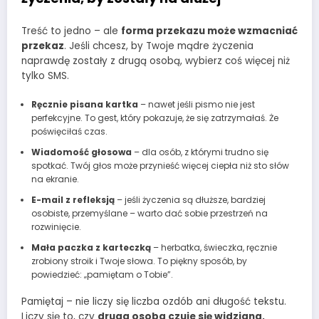
Treść to jedno – ale
forma przekazu może wzmacniać
przekaz
. Jeśli chcesz, by Twoje mądre życzenia
naprawdę zostały z drugą osobą, wybierz coś więcej niż
tylko SMS.
Ręcznie pisana kartka
– nawet jeśli pismo nie jest
perfekcyjne. To gest, który pokazuje, że się zatrzymałaś. Że
poświęciłaś czas.
Wiadomość głosowa
– dla osób, z którymi trudno się
spotkać. Twój głos może przynieść więcej ciepła niż sto słów
na ekranie.
E-mail z refleksją
– jeśli życzenia są dłuższe, bardziej
osobiste, przemyślane – warto dać sobie przestrzeń na
rozwinięcie.
Mała paczka z karteczką
– herbatka, świeczka, ręcznie
zrobiony stroik i Twoje słowa. To piękny sposób, by
powiedzieć: „pamiętam o Tobie”.
Pamiętaj – nie liczy się liczba ozdób ani długość tekstu.
Liczy się to, czy
druga osoba czuje się widziana,