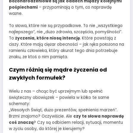
bożonarodzeniowe są jak oddech między kolejnymi
pośpiechami
– przypominają o tym, co naprawdę
ważne.
To słowa, które nie są przypadkowe. To nie „wszystkiego
najlepszego”, nie „dużo zdrowia, szczęścia, pomyślności”.
To
życzenia, które niosą intencję
. Które powstają z
ciszy. Które mają ciężar obecności – jak ręka położona na
ramieniu człowieka, który akurat tego dnia potrzebuje
znaku, że ktoś o nim pamięta.
Czym różnią się mądre życzenia od
zwykłych formułek?
Wielu z nas – chcąc być uprzejmym lub spełnić
świąteczny obowiązek – powiela w kółko te same
schematy:
„Wesołych Świąt, dużo prezentów, spełnienia marzeń”.
Brzmi znajomo? Oczywiście. Ale
czy te słowa naprawdę
coś znaczą
? Czy są odbiciem relacji, sytuacji, momentu
w życiu osoby, do której je kierujemy?