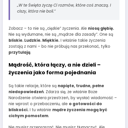
„W te Święta życzę Ci rozmów, które coś znaczą. I
ciszy, która nie boli.”
Zobacz – to nie są „ciężkie” życzenia. Ale
niosą głębię.
Nie są wydumane, nie są „mądrze dla zasady”. One są
bliskie. Ludzkie. Miękkie.
I właśnie takie życzenia
zostają z nami – bo nie próbują nas przekonać, tylko
przytulają
.
Mądrość, która łączy, a nie dzieli –
życzenia jako forma pojednania
Są takie relacje, które są
napięte, trudne, pełne
niedopowiedzeń
. Zdarza się, że właśnie Boże
Narodzenie otwiera przestrzeń, by wysłać wiadomość –
nie wprost o przebaczeniu, ale
o gotowości do
bliskości.
I tu właśnie
mądre życzenia mogą być
cichym pomostem
.
Nie musisz przepraszać. Nie musisz tłumaczyć. Ale