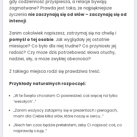
gdy codzienność przyspiesza, a relacje bywają
zagmatwane? Prawda jest taka, że najpiękniejsze
życzenia
nie zaczynają się od słów – zaczynają się od
intencji
.
Zanim cokolwiek napiszesz, zatrzymaj się na chwilę i
pomyśl o tej osobie
. Jak wyglądały jej ostatnie
miesiące? Co było dla niej trudne? Co przyniosło jej
radość? Czy może dziś potrzebować słowa otuchy,
nadziei, siły, a może zwykłej obecności?
Z takiego miejsca rodzi się prawdziwa treść.
Przykłady naturalnych rozpoczęć:
„W te Święta chciałam Ci powiedzieć coś więcej niż tylko
‘wesołych’…”
„Zanim wszyscy zatopimy się w prezentach i pierogach,
mam dla Ciebie kilka słów, które noszę w sercu…”
„Niech ten czas będzie pretekstem, żeby Ci napisać coś, co
naprawdę czuję…”