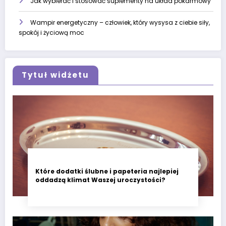
Jak wybierać i stosować suplementy na układ pokarmowy
Wampir energetyczny – człowiek, który wysysa z ciebie siły,
spokój i życiową moc
Tytuł widżetu
Które dodatki ślubne i papeteria najlepiej
oddadzą klimat Waszej uroczystości?