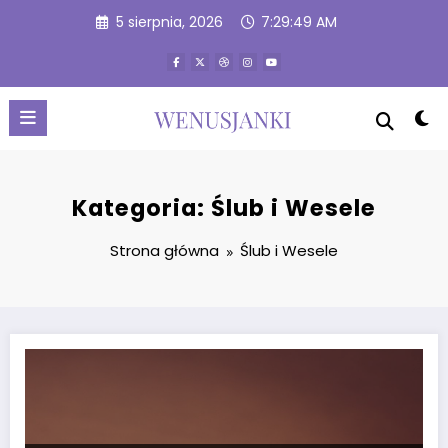
Przejdź
5 sierpnia, 2026
7:29:51 AM
do
treści
Kategoria: Ślub i Wesele
Strona główna
Ślub i Wesele
Które dodatki ślubne i papeteria najlepiej oddadzą klimat Waszej uro