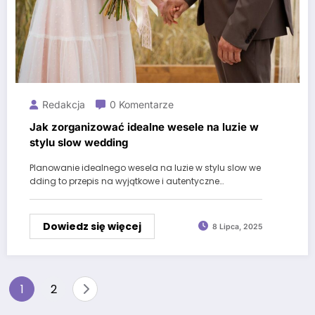
Redakcja
0 Komentarze
Jak zorganizować idealne wesele na luzie w
stylu slow wedding
Planowanie idealnego wesela na luzie w stylu slow we
dding to przepis na wyjątkowe i autentyczne…
Dowiedz się więcej
8 Lipca, 2025
Stronicowanie
1
2
wpisów