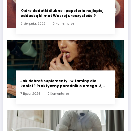
Które dodatki ślubne i papeteria najlepiej
oddadzą klimat Waszej uroczystości?
5 sierpnia, 2026
0 Komentarze
Jak dobrać suplementy i witaminy dla
kobiet? Praktyczny poradnik o omega-3,
witaminie D3 i minerałach wspierających
7 lipca, 2026
0 Komentarze
codzienne zdrowie