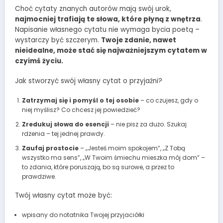
Choć cytaty znanych autorów mają swój urok,
najmocniej trafiają te słowa, które płyną z wnętrza
.
Napisanie własnego cytatu nie wymaga bycia poetą –
wystarczy być szczerym.
Twoje zdanie, nawet
nieidealne, może stać się najważniejszym cytatem w
czyimś życiu.
Jak stworzyć swój własny cytat o przyjaźni?
Zatrzymaj się i pomyśl o tej osobie
– co czujesz, gdy o
niej myślisz? Co chcesz jej powiedzieć?
Zredukuj słowa do esencji
– nie pisz za dużo. Szukaj
rdzenia – tej jednej prawdy.
Zaufaj prostocie
– „Jesteś moim spokojem”, „Z Tobą
wszystko ma sens”, „W Twoim śmiechu mieszka mój dom” –
to zdania, które poruszają, bo są surowe, a przez to
prawdziwe.
Twój własny cytat może być:
wpisany do notatnika Twojej przyjaciółki