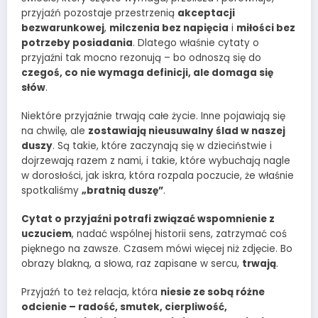
przyjaźń pozostaje przestrzenią
akceptacji
bezwarunkowej
,
milczenia bez napięcia
i
miłości bez
potrzeby posiadania
. Dlatego właśnie cytaty o
przyjaźni tak mocno rezonują – bo odnoszą się do
czegoś, co nie wymaga definicji, ale domaga się
słów
.
Niektóre przyjaźnie trwają całe życie. Inne pojawiają się
na chwilę, ale
zostawiają nieusuwalny ślad w naszej
duszy
. Są takie, które zaczynają się w dzieciństwie i
dojrzewają razem z nami, i takie, które wybuchają nagle
w dorosłości, jak iskra, która rozpala poczucie, że właśnie
spotkaliśmy
„bratnią duszę”
.
Cytat o przyjaźni potrafi związać wspomnienie z
uczuciem
, nadać wspólnej historii sens, zatrzymać coś
pięknego na zawsze. Czasem mówi więcej niż zdjęcie. Bo
obrazy blakną, a słowa, raz zapisane w sercu,
trwają
.
Przyjaźń to też relacja, która
niesie ze sobą różne
odcienie – radość, smutek, cierpliwość,