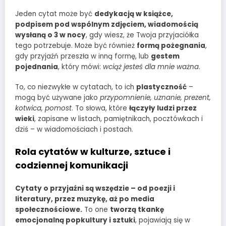
Jeden cytat może być
dedykacją w książce,
podpisem pod wspólnym zdjęciem, wiadomością
wysłaną o 3 w nocy
, gdy wiesz, że Twoja przyjaciółka
tego potrzebuje. Może być również
formą pożegnania
,
gdy przyjaźń przeszła w inną formę, lub
gestem
pojednania
, który mówi:
wciąż jesteś dla mnie ważna
.
To, co niezwykłe w cytatach, to ich
plastyczność
–
mogą być używane jako
przypomnienie, uznanie, prezent,
kotwica, pomost
. To słowa, które
łączyły ludzi przez
wieki
, zapisane w listach, pamiętnikach, pocztówkach i
dziś – w wiadomościach i postach.
Rola cytatów w kulturze, sztuce i
codziennej komunikacji
Cytaty o przyjaźni są wszędzie – od poezji i
literatury, przez muzykę, aż po media
społecznościowe.
To one
tworzą tkankę
emocjonalną popkultury i sztuki
, pojawiają się w