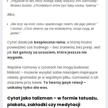
„Przyjaciel to ten, który zostaje, kiedy wszyscy inni odchodzą.”
Możesz dodać:
„Chciałabym znów być taką osobą. Tęsknię.”
Albo:
„Nie liczy się ilość czasu spędzonego razem, ale jego jakość.”
I dodać:
„Choć dawno się nie widziałyśmy, wciąż czuję, że
jesteś.”
Cytat działa jak
bezpieczna rama
, w której można
powiedzieć coś trudnego – bez zranienia, bez presji. Jest
jak
list gończy za uczuciem, które jeszcze nie
wygasło.
Wspólne rozmowy o cytatach też mogą budować
bliskość – możecie wysyłać sobie nawzajem inspirujące
zdania, gromadzić je w wspólnym pliku, rozmawiać o ich
znaczeniu przy kawie.
To tworzy język relacji –
unikalny tylko dla was.
Cytat jako talizman – w formie tatuażu,
plakatu, zakładki czy medytacji