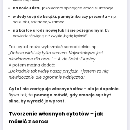
na końcu listu
, jako klamra spinająca emocje i intencje
w dedykacji do książki, pamiętnika czy prezentu
– np.
na kubku, zakładce, w ramce
na kartce urodzinowej lub liście pożegnalnym
, by
powiedzieć więcej niż zwykłe „będę tęsknić”
Taki cytat może wybrzmieć samodzielnie, np.:
„Dobrze widzi się tylko sercem. Najważniejsze jest
niewidoczne dla oczu.” – A. de Saint-Exupéry
A potem można dodać:
„Dokładnie tak widzę naszą przyjaźń. I jestem za nią
niewidocznie, ale ogromnie wdzięczna.”
Cytat nie zastępuje własnych słów – ale je dopełnia.
Bywa też, że
pomaga mówić, gdy emocje są zbyt
silne, by wyrazić je wprost.
Tworzenie własnych cytatów – jak
mówić z serca