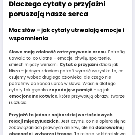
Dlaczego cytaty o przyjaźni
poruszają nasze serca
Moc słów – jak cytaty utrwalają emocje i
wspomnienia
Słowa mają zdolność zatrzymywania czasu.
Potrafią
utrwalić to, co ulotne – emocje, chwilę, spojrzenie,
śmiech między wersami.
Cytat o przyjaźni
działa jak
klisza – jednym zdaniem potrafi wyrazić wszystko to, co
czujemy wobec drugiego człowieka, ale czego nie
potrafimy do końca ubrać w słowa. Właśnie dlatego
cytaty tak głęboko
zapadają w pamięć
– są jak
emocjonalne kotwice
, które przywołują obrazy, twarze
i uczucia.
Przyjaźń to jedna z najbardziej wartościowych
relacji międzyludzkich.
Jest czymś, co nie opiera się na
zobowiązaniach prawnych ani krwi, ale na
dobrowolnej
obecności, wyborze i trosce.
To relacja, w której słowa