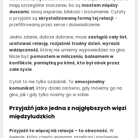
mają szczególne znaczenie, bo są
mostem między
duszami
, niosą wsparcie, bliskość i zrozumienie. Cytaty
o przyjaźni są
skrystalizowaną formą tej relacji
–
przefiltrowaną przez serce i doświadczenie.
Jedno zdanie, dobrze dobrane, może
zastąpić cały list
,
uratować relację
,
rozjaśnić trudny dzień
,
wyrazić
wdzięczność
, której nie umiemy wypowiedzieć na głos.
Może być
pomostem w milczeniu
,
balsamem w
konflikcie
,
pamiątką po kimś, kto był obok przez
całe życie
.
Cytat to nie tylko ozdobnik. To
emocjonalny
komunikat
, który działa zarówno, gdy mówimy go na
głos, jak i gdy tylko nosimy go w sobie.
Przyjaźń jako jedna z najgłębszych więzi
międzyludzkich
Przyjaźń to więcej niż relacja – to obecność.
W
świecie, który często wymaga, przelicza i porównuje,