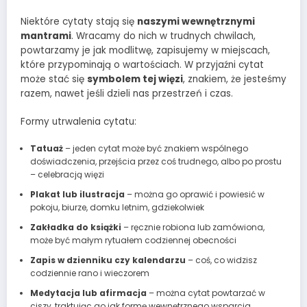
Niektóre cytaty stają się
naszymi wewnętrznymi
mantrami
. Wracamy do nich w trudnych chwilach,
powtarzamy je jak modlitwę, zapisujemy w miejscach,
które przypominają o wartościach. W przyjaźni cytat
może stać się
symbolem tej więzi
, znakiem, że jesteśmy
razem, nawet jeśli dzieli nas przestrzeń i czas.
Formy utrwalenia cytatu:
Tatuaż
– jeden cytat może być znakiem wspólnego
doświadczenia, przejścia przez coś trudnego, albo po prostu
– celebracją więzi
Plakat lub ilustracja
– można go oprawić i powiesić w
pokoju, biurze, domku letnim, gdziekolwiek
Zakładka do książki
– ręcznie robiona lub zamówiona,
może być małym rytuałem codziennej obecności
Zapis w dzienniku czy kalendarzu
– coś, co widzisz
codziennie rano i wieczorem
Medytacja lub afirmacja
– można cytat powtarzać w
ciszy, traktując go jak formę wewnętrznego wsparcia