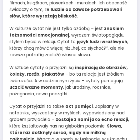
filmach, książkach, piosenkach i muralach. Ich obecność
świadczy o tym, że
ludzie od zawsze potrzebowali
słów, które wyrażają bliskość
.
W kulturze cytat nie jest tylko ozdobą – jest
znakiem
tożsamości emocjonalnej
, wyrazem światopoglądu,
stylem bycia w relacji. Cytat to
język ludzi wrażliwych
,
którzy chcą mówić więcej niż „hej, co słychać?”, ale nie
zawsze potrafią znaleźć własne słowa.
W sztuce cytaty o przyjaźni są
inspiracją do obrazów,
kolaży, rzeźb, plakatów
– bo ta relacja jest źródłem
twórczości. A w codziennym życiu – cytaty pomagają
uczcić ważne momenty
, jak urodziny, rocznice,
pożegnania, nowe początki.
Cytat o przyjaźni to także
akt pamięci
. Zapisany w
notatniku, wyszeptany w myślach, wypowiedziany nad
grobem przyjaciela –
zostaje z nami jako echo relacji
,
które kształtowały nas na głębokim poziomie.
Słowa,
które raz dotknęły serca, nigdy nie milkną
całkowicie.
Wracają w snach, w tęsknocie, w uśmiechu