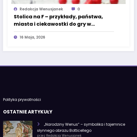
Redakcja Wenusjanek
0
Stolica na F – przykłady, państwa,
miasta i ciekawostki do gry w
państwa-miasta
16 Maja, 2026
Polityka prywatności
OSTATNIE ARTYKUŁY
„Narodziny Wenus” – symbolika i tajemnice
słynnego obrazu Botticellego
przez Redakcja Wenusjanek