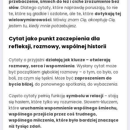
przebaczenie, śmiech do łez i ciche zrozumienie bez
słów
. Dlatego cytaty, które naprawdę poruszają, to nie
te, które są gładkie i ozdobne, ale te, które
dotykają tej
wielowymiarowości
. Mówią:
znam Cię, akceptuję Cię,
jestem tu, kiedy mnie potrzebujesz
.
Cytat jako punkt zaczepienia dla
refleksji, rozmowy, wspólnej historii
Cytaty o przyjaźni
działają jak klucze – otwierają
rozmowy, serca i wspomnienia
. Wysłany cytat może
być początkiem głębokiej rozmowy – o tym, co było, co
boli, za czym się tęskni. Może być
zaproszeniem do
bycia bliżej
, do ponownego spotkania, do wybaczenia.
Często cytaty pełnią funkcję
symbolu w relacji
– stają
się hasłem, które tylko wy rozumiecie. Słowem-kluczem,
które
uruchamia wspomnienie wspólnego śmiechu,
wspólnego przejścia przez coś trudnego,
wspólnego milczenia, które było bardziej znaczące
niż tysiąc zdań.