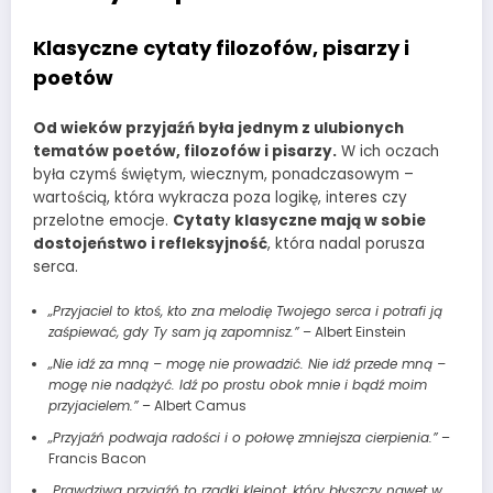
Klasyczne cytaty filozofów, pisarzy i
poetów
Od wieków przyjaźń była jednym z ulubionych
tematów poetów, filozofów i pisarzy.
W ich oczach
była czymś świętym, wiecznym, ponadczasowym –
wartością, która wykracza poza logikę, interes czy
przelotne emocje.
Cytaty klasyczne mają w sobie
dostojeństwo i refleksyjność
, która nadal porusza
serca.
„Przyjaciel to ktoś, kto zna melodię Twojego serca i potrafi ją
zaśpiewać, gdy Ty sam ją zapomnisz.”
– Albert Einstein
„Nie idź za mną – mogę nie prowadzić. Nie idź przede mną –
mogę nie nadążyć. Idź po prostu obok mnie i bądź moim
przyjacielem.”
– Albert Camus
„Przyjaźń podwaja radości i o połowę zmniejsza cierpienia.”
–
Francis Bacon
„Prawdziwa przyjaźń to rzadki klejnot, który błyszczy nawet w