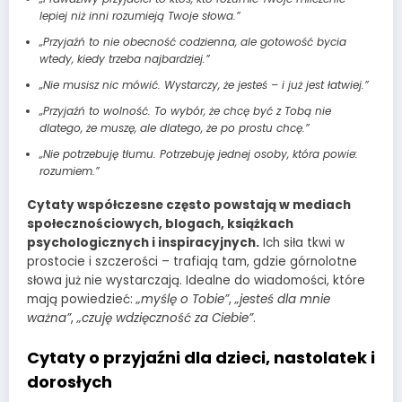
lepiej niż inni rozumieją Twoje słowa.”
„Przyjaźń to nie obecność codzienna, ale gotowość bycia
wtedy, kiedy trzeba najbardziej.”
„Nie musisz nic mówić. Wystarczy, że jesteś – i już jest łatwiej.”
„Przyjaźń to wolność. To wybór, że chcę być z Tobą nie
dlatego, że muszę, ale dlatego, że po prostu chcę.”
„Nie potrzebuję tłumu. Potrzebuję jednej osoby, która powie:
rozumiem.”
Cytaty współczesne często powstają w mediach
społecznościowych, blogach, książkach
psychologicznych i inspiracyjnych.
Ich siła tkwi w
prostocie i szczerości – trafiają tam, gdzie górnolotne
słowa już nie wystarczają. Idealne do wiadomości, które
mają powiedzieć:
„myślę o Tobie”
,
„jesteś dla mnie
ważna”
,
„czuję wdzięczność za Ciebie”
.
Cytaty o przyjaźni dla dzieci, nastolatek i
dorosłych