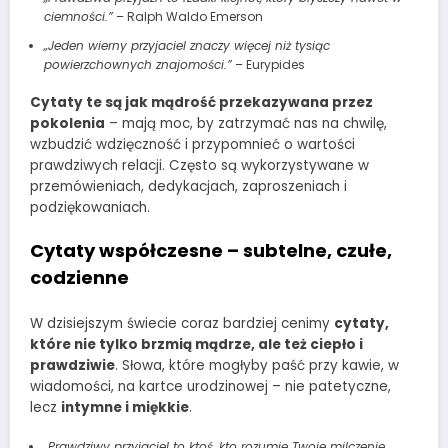
ciemności.”
– Ralph Waldo Emerson
„Jeden wierny przyjaciel znaczy więcej niż tysiąc
powierzchownych znajomości.”
– Eurypides
Cytaty te są jak mądrość przekazywana przez
pokolenia
– mają moc, by zatrzymać nas na chwilę,
wzbudzić wdzięczność i przypomnieć o wartości
prawdziwych relacji. Często są wykorzystywane w
przemówieniach, dedykacjach, zaproszeniach i
podziękowaniach.
Cytaty współczesne – subtelne, czułe,
codzienne
W dzisiejszym świecie coraz bardziej cenimy
cytaty,
które nie tylko brzmią mądrze, ale też ciepło i
prawdziwie
. Słowa, które mogłyby paść przy kawie, w
wiadomości, na kartce urodzinowej – nie patetyczne,
lecz
intymne i miękkie
.
„Prawdziwy przyjaciel to ktoś, kto rozumie Twoje milczenie