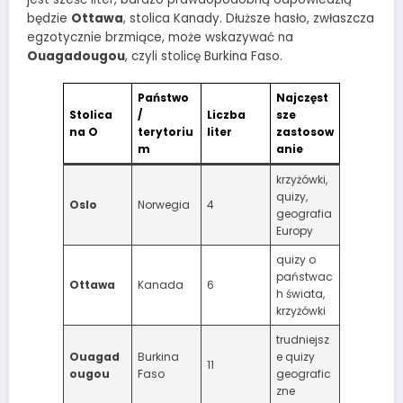
będzie
Ottawa
, stolica Kanady. Dłuższe hasło, zwłaszcza
egzotycznie brzmiące, może wskazywać na
Ouagadougou
, czyli stolicę Burkina Faso.
Państwo
Najczęst
Stolica
/
Liczba
sze
na O
terytoriu
liter
zastosow
m
anie
krzyżówki,
quizy,
Oslo
Norwegia
4
geografia
Europy
quizy o
państwac
Ottawa
Kanada
6
h świata,
krzyżówki
trudniejsz
Ouagad
Burkina
e quizy
11
ougou
Faso
geografic
zne