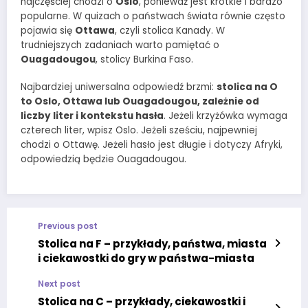
najczęściej chodzi o
Oslo
, ponieważ jest krótkie i bardzo
popularne. W quizach o państwach świata równie często
pojawia się
Ottawa
, czyli stolica Kanady. W
trudniejszych zadaniach warto pamiętać o
Ouagadougou
, stolicy Burkina Faso.
Najbardziej uniwersalna odpowiedź brzmi:
stolica na O
to Oslo, Ottawa lub Ouagadougou, zależnie od
liczby liter i kontekstu hasła
. Jeżeli krzyżówka wymaga
czterech liter, wpisz Oslo. Jeżeli sześciu, najpewniej
chodzi o Ottawę. Jeżeli hasło jest długie i dotyczy Afryki,
odpowiedzią będzie Ouagadougou.
Previous post
Stolica na F – przykłady, państwa, miasta
i ciekawostki do gry w państwa-miasta
Next post
Stolica na C – przykłady, ciekawostki i