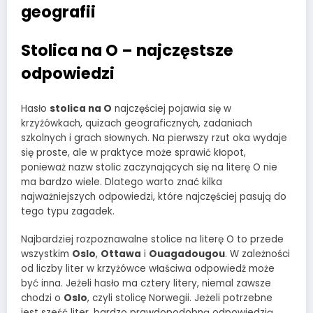
geografii
Stolica na O – najczęstsze
odpowiedzi
Hasło
stolica na O
najczęściej pojawia się w
krzyżówkach, quizach geograficznych, zadaniach
szkolnych i grach słownych. Na pierwszy rzut oka wydaje
się proste, ale w praktyce może sprawić kłopot,
ponieważ nazw stolic zaczynających się na literę O nie
ma bardzo wiele. Dlatego warto znać kilka
najważniejszych odpowiedzi, które najczęściej pasują do
tego typu zagadek.
Najbardziej rozpoznawalne stolice na literę O to przede
wszystkim
Oslo
,
Ottawa
i
Ouagadougou
. W zależności
od liczby liter w krzyżówce właściwa odpowiedź może
być inna. Jeżeli hasło ma cztery litery, niemal zawsze
chodzi o
Oslo
, czyli stolicę Norwegii. Jeżeli potrzebne
jest sześć liter, bardzo prawdopodobną odpowiedzią