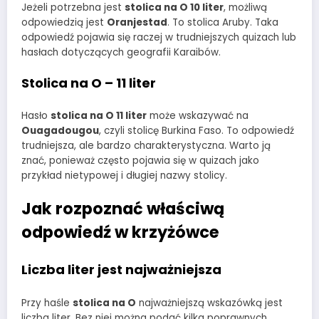
Jeżeli potrzebna jest
stolica na O 10 liter
, możliwą
odpowiedzią jest
Oranjestad
. To stolica Aruby. Taka
odpowiedź pojawia się raczej w trudniejszych quizach lub
hasłach dotyczących geografii Karaibów.
Stolica na O – 11 liter
Hasło
stolica na O 11 liter
może wskazywać na
Ouagadougou
, czyli stolicę Burkina Faso. To odpowiedź
trudniejsza, ale bardzo charakterystyczna. Warto ją
znać, ponieważ często pojawia się w quizach jako
przykład nietypowej i długiej nazwy stolicy.
Jak rozpoznać właściwą
odpowiedź w krzyżówce
Liczba liter jest najważniejsza
Przy haśle
stolica na O
najważniejszą wskazówką jest
liczba liter. Bez niej można podać kilka poprawnych