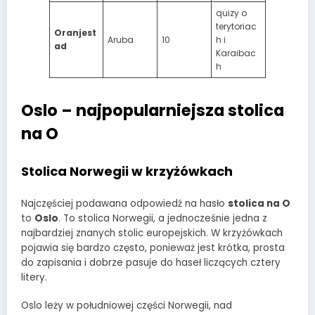
quizy o
terytoriac
Oranjest
Aruba
10
h i
ad
Karaibac
h
Oslo – najpopularniejsza stolica
na O
Stolica Norwegii w krzyżówkach
Najczęściej podawana odpowiedź na hasło
stolica na O
to
Oslo
. To stolica Norwegii, a jednocześnie jedna z
najbardziej znanych stolic europejskich. W krzyżówkach
pojawia się bardzo często, ponieważ jest krótka, prosta
do zapisania i dobrze pasuje do haseł liczących cztery
litery.
Oslo leży w południowej części Norwegii, nad