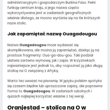
administracyjnym i gospodarczym Burkina Faso. Pełni
funkcję centrum kraju, a jego nazwa często
wykorzystywana jest w zadaniach geograficznych
właśnie dlatego, że mocno wyróżnia się na tle krótszych
nazw stolic.
Jak zapamiętać nazwę Ouagadougou
Nazwa
Ouagadougou
może wydawać się
skomplikowana, ale można ją zapamiętać, dzieląc ją na
prostsze fragmenty: Oua-ga-dou-gou. Taki podział
ułatwia zarówno wymowę, jak i zapis. W krzyżówkach
najważniejsze jest jednak to, aby rozpoznać ją jako długą
stolicę na O związaną z Afryką.
Warto też uważać na pisownię. W języku polskim spotyka
się czasem błędne lub uproszczone zapisy, ale poprawna
forma to
Ouagadougou
. W zadaniach szkolnych i
quizach najlepiej korzystać właśnie z tej wersji.
Oranjestad – stolica na O w