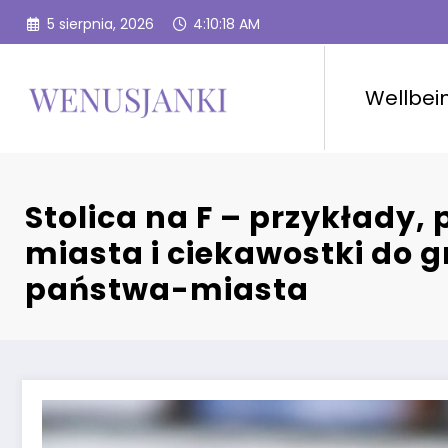
Przejdź
5 sierpnia, 2026
4:10:19 AM
do
treści
Wellbei
Stolica na F – przykłady,
miasta i ciekawostki do g
państwa-miasta