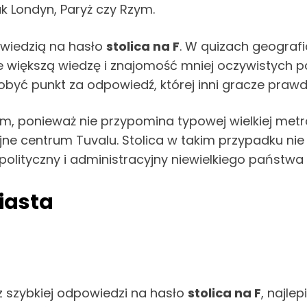
ak Londyn, Paryż czy Rzym.
owiedzią na hasło
stolica na F
. W quizach geograf
e większą wiedzę i znajomość mniej oczywistych 
być punkt za odpowiedź, której inni gracze praw
, ponieważ nie przypomina typowej wielkiej metropo
cyjne centrum Tuvalu. Stolica w takim przypadku 
polityczny i administracyjny niewielkiego państwa
iasta
z szybkiej odpowiedzi na hasło
stolica na F
, najle