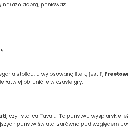
 bardzo dobrą, ponieważ:
u,
.
oria stolica, a wylosowaną literą jest F,
Freetow
e łatwiej obronić je w czasie gry.
uti
, czyli stolica Tuvalu. To państwo wyspiarskie 
iejszych państw świata, zarówno pod względem powi