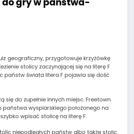
ki do gry w państwa-
uiz geograficzny, przygotowuje krzyżówkę
zienie stolicy zaczynającej się na literę F
c państw świata litera F pojawia się dość
ą się do zupełnie innych miejsc. Freetown
kiego państwa wyspiarskiego położonego na
zybko wpisać stolicę na literę F.
olic niepodległych państw albo także stolic