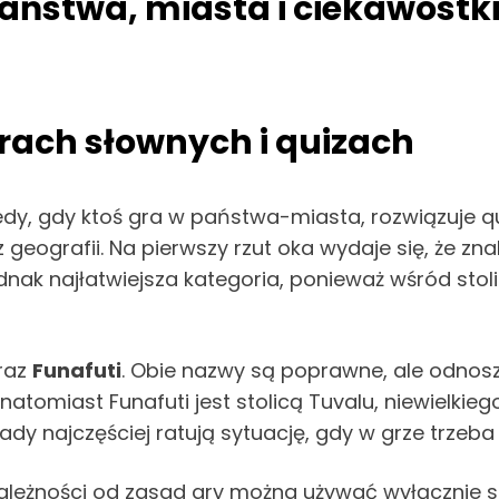
 państwa, miasta i ciekawost
grach słownych i quizach
edy, gdy ktoś gra w państwa-miasta, rozwiązuje q
eografii. Na pierwszy rzut oka wydaje się, że znale
dnak najłatwiejsza kategoria, ponieważ wśród stoli
raz
Funafuti
. Obie nazwy są poprawne, ale odnosz
, natomiast Funafuti jest stolicą Tuvalu, niewiel
y najczęściej ratują sytuację, gdy w grze trzeba s
ależności od zasad gry można używać wyłącznie st