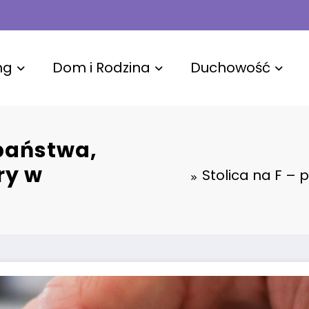
ng
Dom i Rodzina
Duchowość
 państwa,
ry w
Stolica na F – 