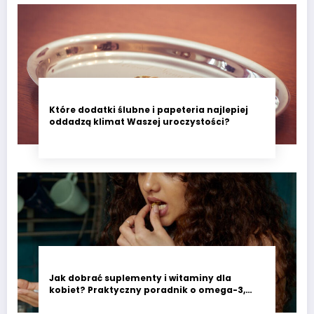
Które dodatki ślubne i papeteria najlepiej
oddadzą klimat Waszej uroczystości?
Jak dobrać suplementy i witaminy dla
kobiet? Praktyczny poradnik o omega-3,
witaminie D3 i minerałach wspierających
codzienne zdrowie