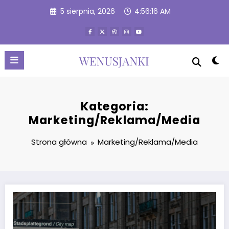
Przejdź
5 sierpnia, 2026
4:56:17 AM
do
treści
Kategoria:
Marketing/Reklama/Media
Strona główna
Marketing/Reklama/Media
Marka osobista właściciela firmy kontra marka firmy – co dziś dział