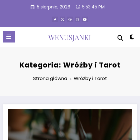
Przejdź
5 sierpnia, 2026
5:53:46 PM
do
treści
Kategoria: Wróżby i Tarot
Strona główna
Wróżby i Tarot
Wróżki online, karty tarota na wyciągnięcie ręki