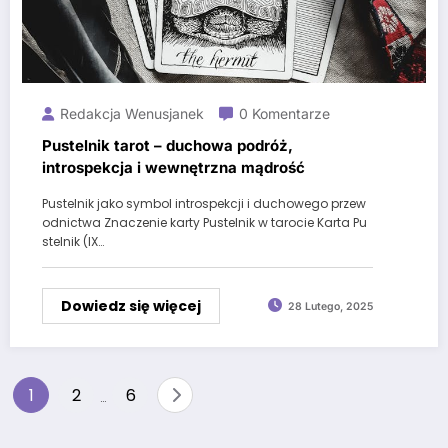
Redakcja Wenusjanek
0 Komentarze
Pustelnik tarot – duchowa podróż,
introspekcja i wewnętrzna mądrość
Pustelnik jako symbol introspekcji i duchowego przew
odnictwa Znaczenie karty Pustelnik w tarocie Karta Pu
stelnik (IX…
Dowiedz się więcej
28 Lutego, 2025
Stronicowanie
1
2
6
…
wpisów