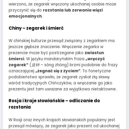
wierzono, że zegarek wręczony ukochanej osobie może
przyczynić się do
rozstania lub zerwania więzi
emocjonalnych
.
Chiny – zegarek i śmierć
W chińskiej kulturze przesąd związany z zegarkiem ma
jeszcze głębsze znaczenie. Wręczenie zegarka w
prezencie może być postrzegane jako
zwiastun
śmierci
. W języku mandaryńskim fraza
„wręczyć
zegarek”
(
送钟
– sòng zhōng) brzmi podobnie do frazy
oznaczającej
„żegnać się z życiem”
. To fonetyczne
podobieństwo sprawiło, że zegarek zyskał złą sławę
wśród tradycyjnych Chińczyków, a wręczanie go jako
prezentu jest tam uważane za wyjątkowo nietaktowne.
Rosja i kraje słowiańskie – odliczanie do
rozstania
W Rosji oraz innych krajach słowiańskich popularny jest
przesąd mówiący, że zegarek jako prezent od ukochanej