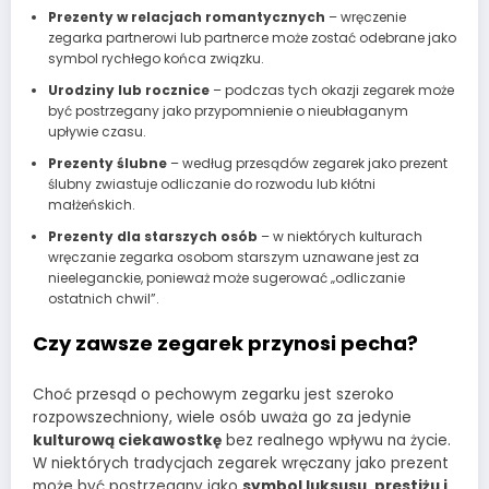
Prezenty w relacjach romantycznych
– wręczenie
zegarka partnerowi lub partnerce może zostać odebrane jako
symbol rychłego końca związku.
Urodziny lub rocznice
– podczas tych okazji zegarek może
być postrzegany jako przypomnienie o nieubłaganym
upływie czasu.
Prezenty ślubne
– według przesądów zegarek jako prezent
ślubny zwiastuje odliczanie do rozwodu lub kłótni
małżeńskich.
Prezenty dla starszych osób
– w niektórych kulturach
wręczanie zegarka osobom starszym uznawane jest za
nieeleganckie, ponieważ może sugerować „odliczanie
ostatnich chwil”.
Czy zawsze zegarek przynosi pecha?
Choć przesąd o pechowym zegarku jest szeroko
rozpowszechniony, wiele osób uważa go za jedynie
kulturową ciekawostkę
bez realnego wpływu na życie.
W niektórych tradycjach zegarek wręczany jako prezent
może być postrzegany jako
symbol luksusu, prestiżu i