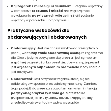
Daj zegarek z miłością i szacunkiem
– Zegarek wręczany
w atmosferze
szacunku i miłości
ma większą moc
przyciągania
pozytywnych wibracji
, niż jeśli zostanie
wręczony w pośpiechu lub z przymusu.
Praktyczne wskazówki dla
obdarowujących i obdarowanych
Obdarowujący
: Jeśli nie chcesz ryzykować przesądem o
pechu, warto
zapewnić obdarowaną osobę
, że zegarek ma
dla Ciebie jedynie pozytywne skojarzenia i jest symbolem
wspólnej przyszłości
lub
prestiżu
. Upewnij się, że prezent
jest
wręczany w odpowiednim momencie
, kiedy energia
jest pozytywna.
Obdarowani
: Jeśli otrzymasz zegarek, staraj się nie
odbierać go w sposób przesadnie symboliczny. Zamiast
tego, podejdź do prezentu z otwartym umysłem i intencją
pozytywnego wykorzystania go
. Możesz także
przeprowadzić jeden z rytuałów oczyszczających, aby
zneutralizować ewentualny wpływ przesądów.