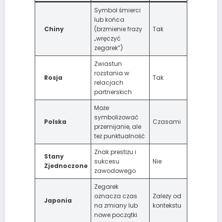
Symbol śmierci
lub końca
Chiny
(brzmienie frazy
Tak
„wręczyć
zegarek”)
Zwiastun
rozstania w
Rosja
Tak
relacjach
partnerskich
Może
symbolizować
Polska
Czasami
przemijanie, ale
też punktualność
Znak prestiżu i
Stany
sukcesu
Nie
Zjednoczone
zawodowego
Zegarek
oznacza czas
Zależy od
Japonia
na zmiany lub
kontekstu
nowe początki