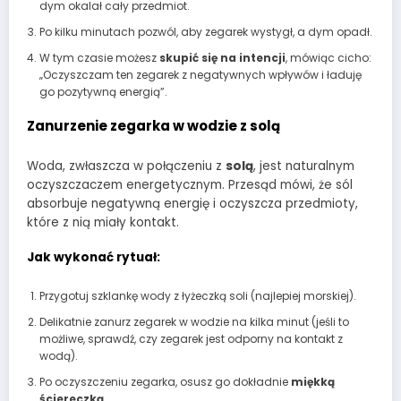
dym okalał cały przedmiot.
Po kilku minutach pozwól, aby zegarek wystygł, a dym opadł.
W tym czasie możesz
skupić się na intencji
, mówiąc cicho:
„Oczyszczam ten zegarek z negatywnych wpływów i ładuję
go pozytywną energią”.
Zanurzenie zegarka w wodzie z solą
Woda, zwłaszcza w połączeniu z
solą
, jest naturalnym
oczyszczaczem energetycznym. Przesąd mówi, że sól
absorbuje negatywną energię i oczyszcza przedmioty,
które z nią miały kontakt.
Jak wykonać rytuał:
Przygotuj szklankę wody z łyżeczką soli (najlepiej morskiej).
Delikatnie zanurz zegarek w wodzie na kilka minut (jeśli to
możliwe, sprawdź, czy zegarek jest odporny na kontakt z
wodą).
Po oczyszczeniu zegarka, osusz go dokładnie
miękką
ściereczką
.