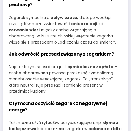
pechowy?
Zegarek symbolizuje
upływ czasu
, dlatego według
przesądów może zwiastować
koniec relacji
lub
zerwanie więzi
między osobą wręczającą a
obdarowaną. W kulturze chińskiej wręczenie zegarka
wiąże się z przesądem o „odliczaniu czasu do śmierci”.
Jak odwrócić przesąd związany z zegarkiem?
Najprostszym sposobem jest
symboliczna zapłata
–
osoba obdarowana powinna przekazać symboliczną
monetę osobie wręczającej zegarek. To „transakcja”,
która neutralizuje przesąd i zamienia prezent w
przedmiot kupiony.
Czy można oczyścić zegarek z negatywnej
energii?
Tak, można użyć rytuałów oczyszczających, np.
dymu z
białej szałwii
lub zanurzenia zegarka w
solance
na kilka