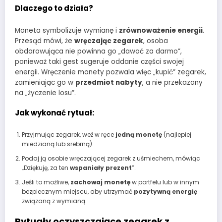
Dlaczego to działa?
Moneta symbolizuje wymianę i
zrównoważenie energii
.
Przesąd mówi, że
wręczając zegarek
, osoba
obdarowująca nie powinna go „dawać za darmo”,
ponieważ taki gest sugeruje oddanie części swojej
energii. Wręczenie monety pozwala więc „kupić” zegarek,
zamieniając go w
przedmiot nabyty
, a nie przekazany
na „życzenie losu”.
Jak wykonać rytuał:
Przyjmując zegarek, weź w ręce
jedną monetę
(najlepiej
miedzianą lub srebrną).
Podaj ją osobie wręczającej zegarek z uśmiechem, mówiąc
„Dziękuję, za ten
wspaniały prezent
”.
Jeśli to możliwe,
zachowaj monetę
w portfelu lub w innym
bezpiecznym miejscu, aby utrzymać
pozytywną energię
związaną z wymianą.
Rytuały oczyszczające zegarek z