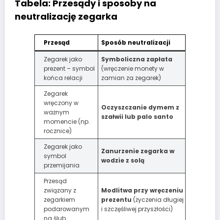
Tabela: Przesądy i sposoby na
neutralizację zegarka
Przesąd
Sposób neutralizacji
Zegarek jako
Symboliczna zapłata
prezent – symbol
(wręczenie monety w
końca relacji
zamian za zegarek)
Zegarek
wręczony w
Oczyszczanie dymem z
ważnym
szałwii lub palo santo
momencie (np.
rocznice)
Zegarek jako
Zanurzenie zegarka w
symbol
wodzie z solą
przemijania
Przesąd
związany z
Modlitwa przy wręczeniu
zegarkiem
prezentu
(życzenia długiej
podarowanym
i szczęśliwej przyszłości)
na ślub