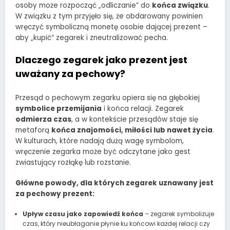
osoby może rozpocząć „odliczanie” do
końca związku
.
W związku z tym przyjęło się, że obdarowany powinien
wręczyć symboliczną monetę osobie dającej prezent –
aby „kupić” zegarek i zneutralizować pecha.
Dlaczego zegarek jako prezent jest
uważany za pechowy?
Przesąd o pechowym zegarku opiera się na głębokiej
symbolice przemijania
i końca relacji. Zegarek
odmierza czas
, a w kontekście przesądów staje się
metaforą
końca znajomości, miłości lub nawet życia
.
W kulturach, które nadają dużą wagę symbolom,
wręczenie zegarka może być odczytane jako gest
zwiastujący rozłąkę lub rozstanie.
Główne powody, dla których zegarek uznawany jest
za pechowy prezent:
Upływ czasu jako zapowiedź końca
– zegarek symbolizuje
czas, który nieubłaganie płynie ku końcowi każdej relacji czy