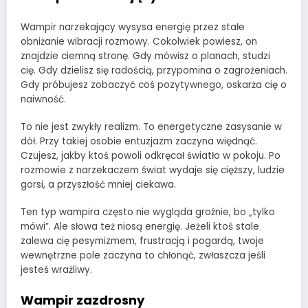
Wampir narzekający wysysa energię przez stałe
obniżanie wibracji rozmowy. Cokolwiek powiesz, on
znajdzie ciemną stronę. Gdy mówisz o planach, studzi
cię. Gdy dzielisz się radością, przypomina o zagrożeniach.
Gdy próbujesz zobaczyć coś pozytywnego, oskarża cię o
naiwność.
To nie jest zwykły realizm. To energetyczne zasysanie w
dół. Przy takiej osobie entuzjazm zaczyna więdnąć.
Czujesz, jakby ktoś powoli odkręcał światło w pokoju. Po
rozmowie z narzekaczem świat wydaje się cięższy, ludzie
gorsi, a przyszłość mniej ciekawa.
Ten typ wampira często nie wygląda groźnie, bo „tylko
mówi”. Ale słowa też niosą energię. Jeżeli ktoś stale
zalewa cię pesymizmem, frustracją i pogardą, twoje
wewnętrzne pole zaczyna to chłonąć, zwłaszcza jeśli
jesteś wrażliwy.
Wampir zazdrosny