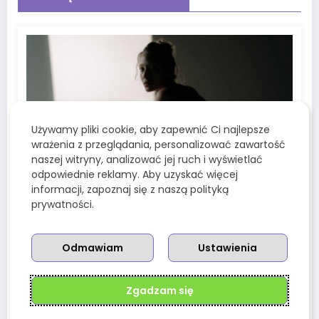
Używamy pliki cookie, aby zapewnić Ci najlepsze
wrażenia z przeglądania, personalizować zawartość
naszej witryny, analizować jej ruch i wyświetlać
odpowiednie reklamy. Aby uzyskać więcej
Redakcja
0
informacji, zapoznaj się z naszą polityką
Zdejmij „zbroję”, ubierz spokój.
prywatności.
Dlaczego Twój wieczorny strój ma
znaczenie dla psychiki?
3 Lutego, 2026
Odmawiam
Ustawienia
Zgadzam się