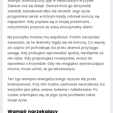
Wampir dramatyczny żyje w nieustannym kryzysie.
Zawsze coś się dzieje. Zawsze ktoś go skrzywdził,
zawiódł, zaatakował albo nie docenił. Jego życie
przypomina serial, w którym każdy odcinek kończy się
napięciem. Gdy pojawia się w twojej przestrzeni,
natychmiast przynosi ze sobą emocjonalny alarm.
Na początku możesz mu współczuć. Potem zaczynasz
zauważać, że te dramaty nigdy się nie kończą. Co więcej,
on często ich potrzebuje, bo przez dramat przyciąga
uwagę. Gdy próbujesz wprowadzić spokój, niechętnie za
nim idzie. Gdy proponujesz rozwiązanie, wraca do
opowieści o krzywdzie. Gdy nie reagujesz wystarczająco
mocno, może uznać, że go lekceważysz.
Ten typ wampira energetycznego wysysa siły przez
intensywność. Przy nim trudno zachować neutralność, bo
wszystko jest pilne, ważne, bolesne i naładowane. Po
czasie orientujesz się, że jego życie pochłania także
twoje życie.
Wampir narzekający