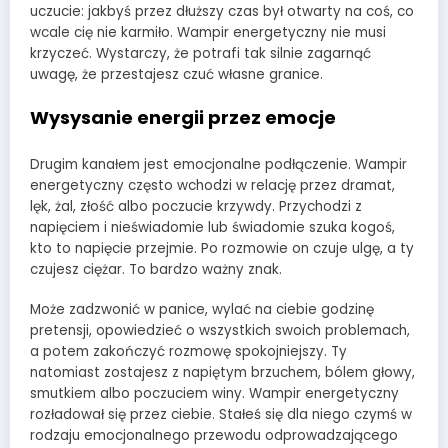
uczucie: jakbyś przez dłuższy czas był otwarty na coś, co
wcale cię nie karmiło. Wampir energetyczny nie musi
krzyczeć. Wystarczy, że potrafi tak silnie zagarnąć
uwagę, że przestajesz czuć własne granice.
Wysysanie energii przez emocje
Drugim kanałem jest emocjonalne podłączenie. Wampir
energetyczny często wchodzi w relację przez dramat,
lęk, żal, złość albo poczucie krzywdy. Przychodzi z
napięciem i nieświadomie lub świadomie szuka kogoś,
kto to napięcie przejmie. Po rozmowie on czuje ulgę, a ty
czujesz ciężar. To bardzo ważny znak.
Może zadzwonić w panice, wylać na ciebie godzinę
pretensji, opowiedzieć o wszystkich swoich problemach,
a potem zakończyć rozmowę spokojniejszy. Ty
natomiast zostajesz z napiętym brzuchem, bólem głowy,
smutkiem albo poczuciem winy. Wampir energetyczny
rozładował się przez ciebie. Stałeś się dla niego czymś w
rodzaju emocjonalnego przewodu odprowadzającego