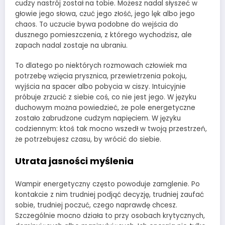
cudzy nastrój został na tobie. Możesz nadal słyszeć w
głowie jego słowa, czuć jego złość, jego lęk albo jego
chaos. To uczucie bywa podobne do wejścia do
dusznego pomieszczenia, z którego wychodzisz, ale
zapach nadal zostaje na ubraniu.
To dlatego po niektórych rozmowach człowiek ma
potrzebę wzięcia prysznica, przewietrzenia pokoju,
wyjścia na spacer albo pobycia w ciszy. Intuicyjnie
próbuje zrzucić z siebie coś, co nie jest jego. W języku
duchowym można powiedzieć, że pole energetyczne
zostało zabrudzone cudzym napięciem. W języku
codziennym: ktoś tak mocno wszedł w twoją przestrzeń,
że potrzebujesz czasu, by wrócić do siebie.
Utrata jasności myślenia
Wampir energetyczny często powoduje zamglenie. Po
kontakcie z nim trudniej podjąć decyzję, trudniej zaufać
sobie, trudniej poczuć, czego naprawdę chcesz.
Szczególnie mocno działa to przy osobach krytycznych,