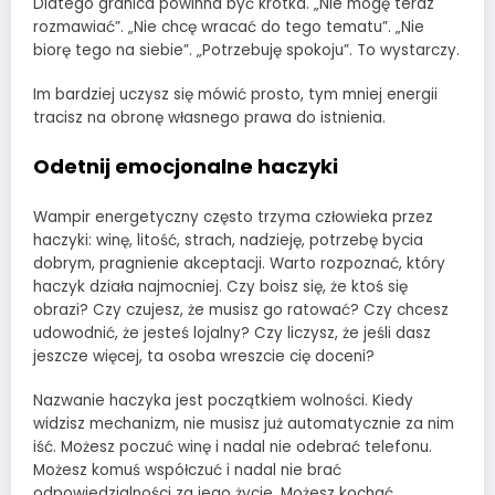
Dlatego granica powinna być krótka. „Nie mogę teraz
rozmawiać”. „Nie chcę wracać do tego tematu”. „Nie
biorę tego na siebie”. „Potrzebuję spokoju”. To wystarczy.
Im bardziej uczysz się mówić prosto, tym mniej energii
tracisz na obronę własnego prawa do istnienia.
Odetnij emocjonalne haczyki
Wampir energetyczny często trzyma człowieka przez
haczyki: winę, litość, strach, nadzieję, potrzebę bycia
dobrym, pragnienie akceptacji. Warto rozpoznać, który
haczyk działa najmocniej. Czy boisz się, że ktoś się
obrazi? Czy czujesz, że musisz go ratować? Czy chcesz
udowodnić, że jesteś lojalny? Czy liczysz, że jeśli dasz
jeszcze więcej, ta osoba wreszcie cię doceni?
Nazwanie haczyka jest początkiem wolności. Kiedy
widzisz mechanizm, nie musisz już automatycznie za nim
iść. Możesz poczuć winę i nadal nie odebrać telefonu.
Możesz komuś współczuć i nadal nie brać
odpowiedzialności za jego życie. Możesz kochać