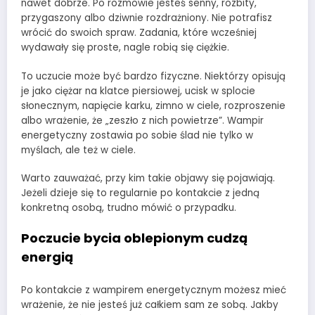
nawet dobrze. Po rozmowie jesteś senny, rozbity,
przygaszony albo dziwnie rozdrażniony. Nie potrafisz
wrócić do swoich spraw. Zadania, które wcześniej
wydawały się proste, nagle robią się ciężkie.
To uczucie może być bardzo fizyczne. Niektórzy opisują
je jako ciężar na klatce piersiowej, ucisk w splocie
słonecznym, napięcie karku, zimno w ciele, rozproszenie
albo wrażenie, że „zeszło z nich powietrze”. Wampir
energetyczny zostawia po sobie ślad nie tylko w
myślach, ale też w ciele.
Warto zauważać, przy kim takie objawy się pojawiają.
Jeżeli dzieje się to regularnie po kontakcie z jedną
konkretną osobą, trudno mówić o przypadku.
Poczucie bycia oblepionym cudzą
energią
Po kontakcie z wampirem energetycznym możesz mieć
wrażenie, że nie jesteś już całkiem sam ze sobą. Jakby