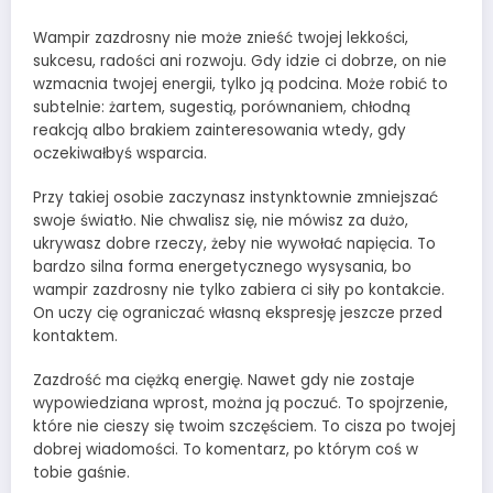
Wampir zazdrosny nie może znieść twojej lekkości,
sukcesu, radości ani rozwoju. Gdy idzie ci dobrze, on nie
wzmacnia twojej energii, tylko ją podcina. Może robić to
subtelnie: żartem, sugestią, porównaniem, chłodną
reakcją albo brakiem zainteresowania wtedy, gdy
oczekiwałbyś wsparcia.
Przy takiej osobie zaczynasz instynktownie zmniejszać
swoje światło. Nie chwalisz się, nie mówisz za dużo,
ukrywasz dobre rzeczy, żeby nie wywołać napięcia. To
bardzo silna forma energetycznego wysysania, bo
wampir zazdrosny nie tylko zabiera ci siły po kontakcie.
On uczy cię ograniczać własną ekspresję jeszcze przed
kontaktem.
Zazdrość ma ciężką energię. Nawet gdy nie zostaje
wypowiedziana wprost, można ją poczuć. To spojrzenie,
które nie cieszy się twoim szczęściem. To cisza po twojej
dobrej wiadomości. To komentarz, po którym coś w
tobie gaśnie.