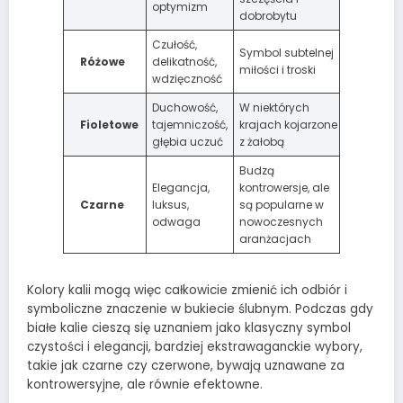
optymizm
dobrobytu
Czułość,
Symbol subtelnej
Różowe
delikatność,
miłości i troski
wdzięczność
Duchowość,
W niektórych
Fioletowe
tajemniczość,
krajach kojarzone
głębia uczuć
z żałobą
Budzą
Elegancja,
kontrowersje, ale
Czarne
luksus,
są popularne w
odwaga
nowoczesnych
aranżacjach
Kolory kalii mogą więc całkowicie zmienić ich odbiór i
symboliczne znaczenie w bukiecie ślubnym. Podczas gdy
białe kalie cieszą się uznaniem jako klasyczny symbol
czystości i elegancji, bardziej ekstrawaganckie wybory,
takie jak czarne czy czerwone, bywają uznawane za
kontrowersyjne, ale równie efektowne.