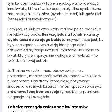
tym kwiatem budzą w tobie niepokój, warto rozważyć
inne kwiaty, które również będą miały silne symboliczne
znaczenie, takie jak
róże
(symbol miłości) lub
goździki
(szczęście i długowieczność).
Pamiętaj, że ślub to czas, który ma być pełen radości, a
nie lęków czy obaw.
Bez względu na to, jakie kwiaty
wybierzesz do swojego bukietu
, najważniejsze jest, by
były one zgodne z twoją wizją idealnego dnia i
odzwierciedlały twoje uczucia i marzenia. Jeśli kalie to
kwiat, który cię inspiruje, nie wahaj się ich wybrać – to
twój dzień i twój bukiet.
Jeśli mimo wszystko masz obawy związane z
przesądami, możesz spróbować wkomponować kalie w
bukiet razem z kwiatami, które niosą pozytywne
znaczenia w różnych kulturach. W ten sposób stworzysz
zrównoważoną kompozycję
symbolizującą zarówno
elegancję, jak i szczęście.
Tabela: Przesądy związane z kwiatami w