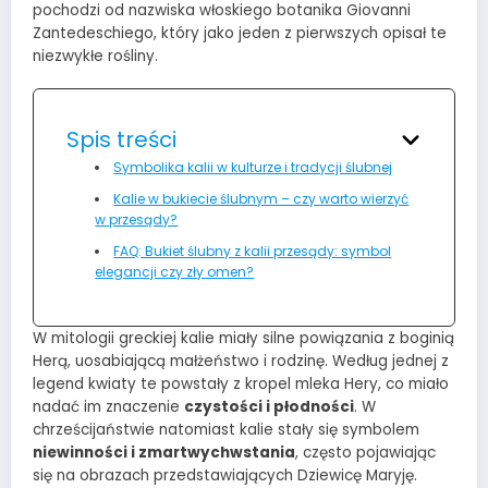
pochodzi od nazwiska włoskiego botanika Giovanni
Zantedeschiego, który jako jeden z pierwszych opisał te
niezwykłe rośliny.
Spis treści
Symbolika kalii w kulturze i tradycji ślubnej
Kalie w bukiecie ślubnym – czy warto wierzyć
w przesądy?
FAQ: Bukiet ślubny z kalii przesądy: symbol
elegancji czy zły omen?
W mitologii greckiej kalie miały silne powiązania z boginią
Herą, uosabiającą małżeństwo i rodzinę. Według jednej z
legend kwiaty te powstały z kropel mleka Hery, co miało
nadać im znaczenie
czystości i płodności
. W
chrześcijaństwie natomiast kalie stały się symbolem
niewinności i zmartwychwstania
, często pojawiając
się na obrazach przedstawiających Dziewicę Maryję.