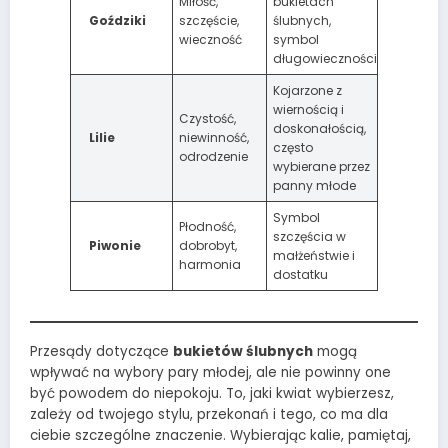
Miłość,
bukietach
Goździki
szczęście,
ślubnych,
wieczność
symbol
długowieczności
Kojarzone z
wiernością i
Czystość,
doskonałością,
Lilie
niewinność,
często
odrodzenie
wybierane przez
panny młode
Symbol
Płodność,
szczęścia w
Piwonie
dobrobyt,
małżeństwie i
harmonia
dostatku
Przesądy dotyczące
bukietów ślubnych
mogą
wpływać na wybory pary młodej, ale nie powinny one
być powodem do niepokoju. To, jaki kwiat wybierzesz,
zależy od twojego stylu, przekonań i tego, co ma dla
ciebie szczególne znaczenie. Wybierając kalie, pamiętaj,