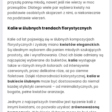
przyszłą pannę młodą, nawet jeśli nie wierzy w moc
przesądów. Dlatego wiele par wybiera kwiaty na
podstawie osobistych skojarzeń z nimi, a niekoniecznie
na podstawie wierzeń.
Kalie w ślubnych trendach florystycznych
Kalie od lat pojawiają się w ślubnych kompozycjach
florystycznych i zyskały miano
kwiatów eleganckich
.
Są idealnym wyborem dla panien młodych szukających
prostoty, ale i wyrafinowania. Choć ich białe odmiany są
najczęściej wybierane do bukietów,
kalia
występuje
także w różnych innych kolorach: od intensywnie
czerwonych, przez delikatne róże, aż po ciemne
fioletowe. Dzięki różnorodności kolorystycznej,
kalia w
bukiecie ślubnym
może być dostosowana do niemal
każdej stylistyki ceremonii – od minimalistycznych, po
bogate, pełne kwiatów aranżacje.
Jednym z najczęstszych trendów jest łączenie kalii z
innymi kwiatami, co pozwala uzyskać
zrównoważoną