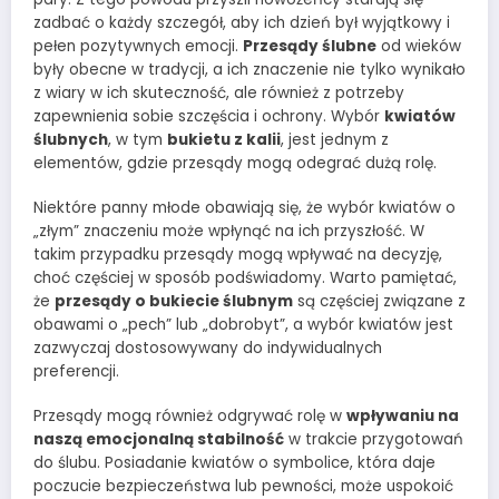
zadbać o każdy szczegół, aby ich dzień był wyjątkowy i
pełen pozytywnych emocji.
Przesądy ślubne
od wieków
były obecne w tradycji, a ich znaczenie nie tylko wynikało
z wiary w ich skuteczność, ale również z potrzeby
zapewnienia sobie szczęścia i ochrony. Wybór
kwiatów
ślubnych
, w tym
bukietu z kalii
, jest jednym z
elementów, gdzie przesądy mogą odegrać dużą rolę.
Niektóre panny młode obawiają się, że wybór kwiatów o
„złym” znaczeniu może wpłynąć na ich przyszłość. W
takim przypadku przesądy mogą wpływać na decyzję,
choć częściej w sposób podświadomy. Warto pamiętać,
że
przesądy o bukiecie ślubnym
są częściej związane z
obawami o „pech” lub „dobrobyt”, a wybór kwiatów jest
zazwyczaj dostosowywany do indywidualnych
preferencji.
Przesądy mogą również odgrywać rolę w
wpływaniu na
naszą emocjonalną stabilność
w trakcie przygotowań
do ślubu. Posiadanie kwiatów o symbolice, która daje
poczucie bezpieczeństwa lub pewności, może uspokoić