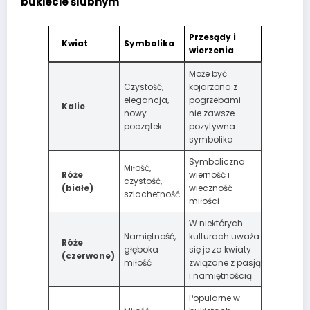
bukiecie ślubnym
Przesądy i
Kwiat
Symbolika
wierzenia
Może być
Czystość,
kojarzona z
elegancja,
pogrzebami –
Kalie
nowy
nie zawsze
początek
pozytywna
symbolika
Symboliczna
Miłość,
Róże
wierność i
czystość,
(białe)
wieczność
szlachetność
miłości
W niektórych
Namiętność,
kulturach uważa
Róże
głęboka
się je za kwiaty
(czerwone)
miłość
związane z pasją
i namiętnością
Popularne w