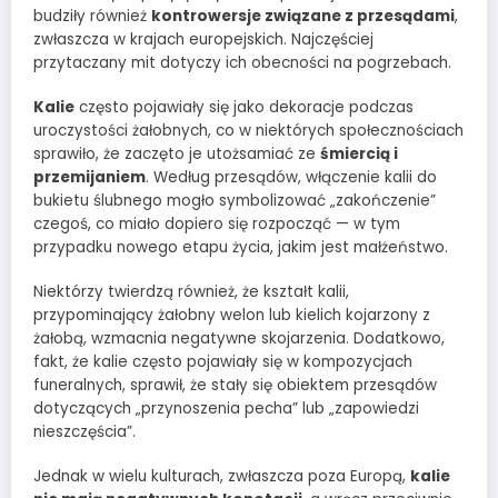
budziły również
kontrowersje związane z przesądami
,
zwłaszcza w krajach europejskich. Najczęściej
przytaczany mit dotyczy ich obecności na pogrzebach.
Kalie
często pojawiały się jako dekoracje podczas
uroczystości żałobnych, co w niektórych społecznościach
sprawiło, że zaczęto je utożsamiać ze
śmiercią i
przemijaniem
. Według przesądów, włączenie kalii do
bukietu ślubnego mogło symbolizować „zakończenie”
czegoś, co miało dopiero się rozpocząć — w tym
przypadku nowego etapu życia, jakim jest małżeństwo.
Niektórzy twierdzą również, że kształt kalii,
przypominający żałobny welon lub kielich kojarzony z
żałobą, wzmacnia negatywne skojarzenia. Dodatkowo,
fakt, że kalie często pojawiały się w kompozycjach
funeralnych, sprawił, że stały się obiektem przesądów
dotyczących „przynoszenia pecha” lub „zapowiedzi
nieszczęścia”.
Jednak w wielu kulturach, zwłaszcza poza Europą,
kalie