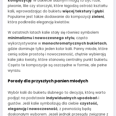
kompozycję
. W bukiecie ślubnym mogą to być róże,
piwonie, lilie czy storczyki, które łagodzą ostrość kształtu
kalii, wprowadzając do bukietu
więcej tekstury i głębi
.
Popularne jest także dodawanie do kompozycji
zieleni
,
która podkreśla elegancję kwiatów.
W ostatnich latach kalie stały się również symbolem
minimalizmu i nowoczesnego stylu
, często
wykorzystywane w
monochromatycznych bukietach
,
gdzie dominuje tylko jeden kolor kalii. Panny młode, które
cenią sobie prostotę i nowoczesność, chętnie wybierają
kalie jako kwiaty, które stanowią centralny punkt bukietu.
Często te kompozycje są oszczędne w formie, ale pełne
wyrazu.
Porady dla przyszłych panien młodych
Wybór kalii do bukietu ślubnego to decyzja, którą warto
podjąć na podstawie
indywidualnych upodobań
i
gustów. Jeśli kalie symbolizują dla ciebie
czystość,
elegancję i nowoczesność
, z pewnością będą
doskonałym wyborem. Jeżeli jednak przesądy związane z