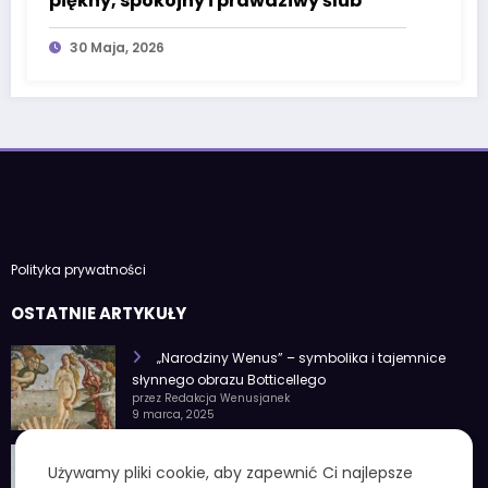
piękny, spokojny i prawdziwy ślub
30 Maja, 2026
Polityka prywatności
OSTATNIE ARTYKUŁY
„Narodziny Wenus” – symbolika i tajemnice
słynnego obrazu Botticellego
przez Redakcja Wenusjanek
9 marca, 2025
1 czerwca znak zodiaku – Charakterystyka i
Używamy pliki cookie, aby zapewnić Ci najlepsze
cechy osobowości