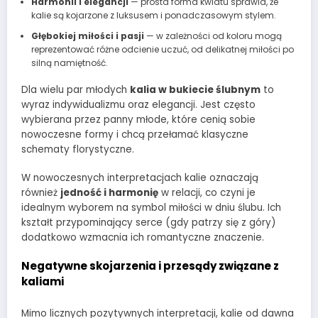
Harmonii i elegancji
— prosta forma kwiatu sprawia, że
kalie są kojarzone z luksusem i ponadczasowym stylem.
Głębokiej miłości i pasji
— w zależności od koloru mogą
reprezentować różne odcienie uczuć, od delikatnej miłości po
silną namiętność.
Dla wielu par młodych
kalia w bukiecie ślubnym
to
wyraz indywidualizmu oraz elegancji. Jest często
wybierana przez panny młode, które cenią sobie
nowoczesne formy i chcą przełamać klasyczne
schematy florystyczne.
W nowoczesnych interpretacjach kalie oznaczają
również
jedność i harmonię
w relacji, co czyni je
idealnym wyborem na symbol miłości w dniu ślubu. Ich
kształt przypominający serce (gdy patrzy się z góry)
dodatkowo wzmacnia ich romantyczne znaczenie.
Negatywne skojarzenia i przesądy związane z
kaliami
Mimo licznych pozytywnych interpretacji, kalie od dawna