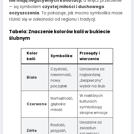
nie mają negatywnych konotacji
, a wręcz przeciwnie
— są symbolem
czystej miłości i duchowego
oczyszczenia
. To pokazuje, jak mocno symbolika może
różnić się w zależności od regionu i tradycji.
Tabela: Znaczenie kolorów kalii w bukiecie
ślubnym
Kolor
Przesądy i
Symbolika
kalii
wierzenia
Czystość,
Uznawane za
niewinność,
najbardziej
Białe
nowy
„bezpieczny”
początek
wybór na ślub
W niektórych
Namiętność,
kulturach
Czerwone
głęboka
symbolizują
miłość
skrajne emocje
Uważane za
Radość,
zwiastun
Żółte
przyjaźń,
szczęścia i