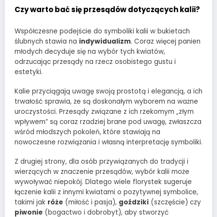
Czy warto bać się przesądów dotyczących kalii?
Współczesne podejście do symboliki kalii w bukietach
ślubnych stawia na
indywidualizm
. Coraz więcej panien
młodych decyduje się na wybór tych kwiatów,
odrzucając przesądy na rzecz osobistego gustu i
estetyki.
Kalie przyciągają uwagę swoją prostotą i elegancją, a ich
trwałość sprawia, że są doskonałym wyborem na ważne
uroczystości. Przesądy związane z ich rzekomym „złym
wpływem” są coraz rzadziej brane pod uwagę, zwłaszcza
wśród młodszych pokoleń, które stawiają na
nowoczesne rozwiązania i własną interpretację symboliki.
Z drugiej strony, dla osób przywiązanych do tradycji i
wierzących w znaczenie przesądów, wybór kalii może
wywoływać niepokój. Dlatego wiele florystek sugeruje
łączenie kalii z innymi kwiatami o pozytywnej symbolice,
takimi jak
róże
(miłość i pasja),
goździki
(szczęście) czy
piwonie
(bogactwo i dobrobyt), aby stworzyć