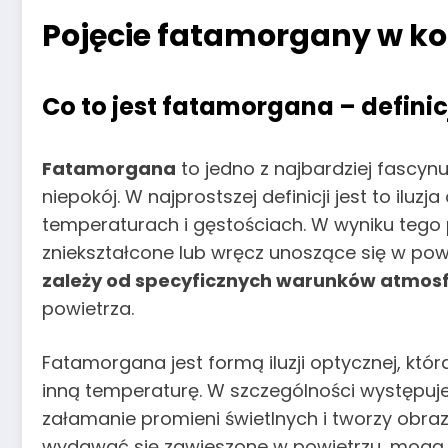
Pojęcie fatamorgany w k
Co to jest fatamorgana – defini
Fatamorgana
to jedno z najbardziej fascyn
niepokój. W najprostszej definicji jest to il
temperaturach i gęstościach. W wyniku tego p
zniekształcone lub wręcz unoszące się w pow
zależy od specyficznych warunków atmos
powietrza.
Fatamorgana jest formą iluzji optycznej, któ
inną temperaturę. W szczególności występuje
załamanie promieni świetlnych i tworzy obra
wydawać się zawieszone w powietrzu, mogą by