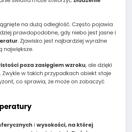
manie światła może stworzyć
złudzenie
gnięte na dużą odległość. Często pojawia
ardziej prawdopodobne, gdy niebo jest jasne i
eratur
. Zjawisko jest najbardziej wyraźne
 największe.
wistości poza zasięgiem wzroku
, ale dzięki
 Zwykle w takich przypadkach obiekt staje
oryzont, co sprawia, że może on zobaczyć
mperatury
ferycznych
i
wysokości, na której