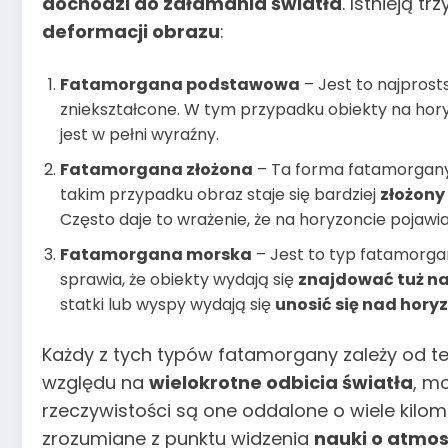
dochodzi do załamania światła
. Istnieją 
deformacji obrazu
:
Fatamorgana podstawowa
– Jest to najprost
zniekształcone. W tym przypadku obiekty na ho
jest w pełni wyraźny.
Fatamorgana złożona
– Ta forma fatamorgany 
takim przypadku obraz staje się bardziej
złożony
Często daje to wrażenie, że na horyzoncie pojawia
Fatamorgana morska
– Jest to typ fatamorga
sprawia, że obiekty wydają się
znajdować tuż n
statki lub wyspy wydają się
unosić się nad hor
Każdy z tych typów fatamorgany zależy od t
względu na
wielokrotne odbicia światła
, m
rzeczywistości są one oddalone o wiele kilom
zrozumiane z punktu widzenia
nauki o atmos