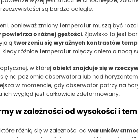
owietrze wyżej jest znacznie chłodniejsze, zała
w rzeczywistości są bardzo odległe.
i, ponieważ zmiany temperatur muszą być rozcią
 powietrza o różnej gęstości
. Zjawisko to jest b
yjają
tworzeniu się wyraźnych kontrastów temp
iedy różnice temperatur między dniem a nocą są
optycznej, w której
obiekt znajduje się w rzeczy
 się na poziomie obserwatora lub nad horyzontem.
silniejsza w momencie, gdy obserwator patrzy na h
 a ich wygląd jest całkowicie zdeformowany.
rmy w zależności od wysokości i te
tóre różnią się w zależności od
warunków atmos