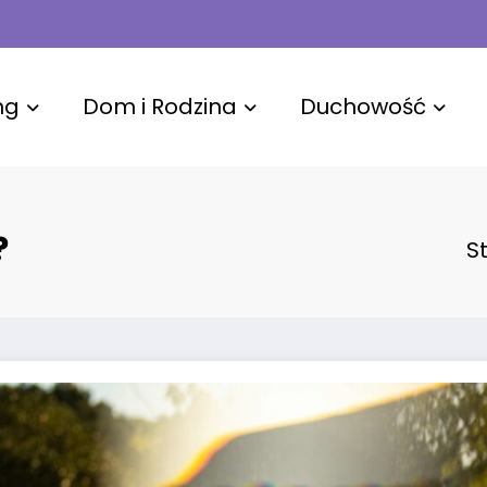
ng
Dom i Rodzina
Duchowość
?
S