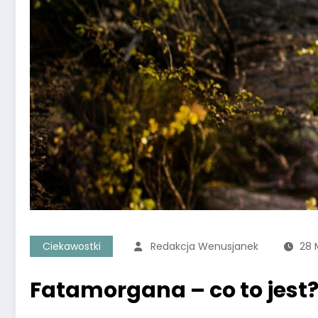
Ciekawostki
Redakcja Wenusjanek
28 
Fatamorgana – co to jest