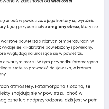
ikowane w zależności od
wielkości
ię unosić w powietrzu, a jego kontury są wyraźnie
ntury będą przypominały
zamglony obraz
, który nie
ną warstwę powietrza o różnych temperaturach. W
t wydaje się kilkakrotnie powiększony i powielony.
tóre wyglądają na unoszące się w powietrzu.
a na otwartym morzu. W tym przypadku fatamorgana
odległe. Może to prowadzić do zjawiska, w którym
any.
twach atmosfery. Fatamorgana złożona, ze
ekty znajdują się w powietrzu, choć w
agiczne lub nadprzyrodzone, dziś jest w pełni