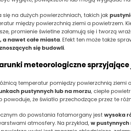
 się na dużych powierzchniach, takich jak
pustyni
eratur między powierzchnią ziemi a powietrzem. Ki
ze, promienie świetlne załamują się i tworzą wraże
y, a nawet całe miasta
. Efekt ten może także spra
 wznoszących się budowli
.
runki meteorologiczne sprzyjające 
 różnicą temperatur pomiędzy powierzchnią ziemi
runkach pustynnych lub na morzu
, ciepłe powiet
o powoduje, że światło przechodzące przez te ró
iecznym do powstania fatamorgany jest
wysoka r
warstwami atmosfery. Na przykład,
w pustynnych 