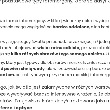
trzy podstawowe typy fatamorgany, które są klasyf
sza forma fatamorgany, w której widoczny obiekt wydaje s
ryzoncie mogą wyglądać na
bardzo oddalone
, a ich ko
występuje, gdy światło przechodzi przez więcej niż jed
i może obejmować
wielokrotne odbicia
, przez co obiek
ją się
kilka różnych obrazów tego samego obiektu
, k
ny, który jest typowy dla obszarów morskich, zwłaszcz
ad powierzchnią wody
, ale w rzeczywistości są bardzo 
yzontem
, co jest typowym przykładem morskiej fatamorg
ego, jak światło jest załamywane w różnych wars
oże wywoływać bardzo intensywne wrażenie, że obi
etrów. To zjawisko, które kiedyś traktowano jako m
ferze i optyce
.