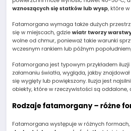
powierzchni może wynosić nawet 40-50°C, a p
wznoszących się statków lub wysp
, które 
Fatamorgana wymaga także dużych przestrzen
się w miejscach, gdzie
wiatr tworzy warstwy
wolne od chmur, ponieważ takie warunki sprz
wczesnym rankiem lub późnym popołudniem, k
Fatamorgana jest typowym przykładem iluzji 
załamaniu światła, wygląda, jakby znajdował
się wygięty lub powiększony. Iluzja jest naj
obiekty, które w rzeczywistości są oddalone,
Rodzaje fatamorgany – różne fo
Fatamorgana występuje w różnych formach, k