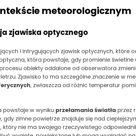
ontekście meteorologicznym
cja zjawiska optycznego
ujących i intrygujących zjawisk optycznych, które 
uzja optyczna, która powstaje, gdy promienie świet
rocesu obiekty oddalone od obserwatora zmieniają
ietrzu. Zjawisko to ma szczególne znaczenie w me
ferycznych
, zwłaszcza od różnic temperatur pom
ra powstaje w wyniku
przełamania światła
przez 
, gdy zimne powietrze znajduje się nad cieplejsz
z, który nie ma swojego rzeczywistego odpowiedni
ć wygięte, powiększone lub mogą wyglądać na bli