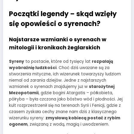
Początki legendy – skąd wzięły
się opowieści o syrenach?
Najstarsze wzmianki o syrenach w
mitologii i kronikach żeglarskich
Syreny
to postacie, które od tysięcy lat
rozpalają
wyobraźnię ludzkości
. Choć dziś uważane są za
stworzenia mityczne, ich wizerunek towarzyszy ludziom
niemal od zarania dziejów. Jedne z najstarszych
wzmianek o syrenach znajdujemy już w
starożytnej
Mezopotamii
, gdzie bogini Atargatis – półkobieta,
półryba – była czczona jako bóstwo wód i płodności. Jej
kult rozprzestrzenił się na terenach Syrii i Fenicji, gdzie z
czasem zyskała cechy znane nam dziś z klasycznego
wizerunku syreny:
zmysłową kobiecą postać z rybim
ogonem
, związaną z wodą, magią i uwodzeniem.