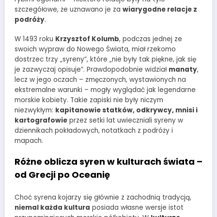
szczegółowe, że uznawano je za
wiarygodne relacje z
podróży
.
W 1493 roku
Krzysztof Kolumb
, podczas jednej ze
swoich wypraw do Nowego Świata, miał rzekomo
dostrzec trzy „syreny”, które „nie były tak piękne, jak się
je zazwyczaj opisuje”. Prawdopodobnie widział
manaty
,
lecz w jego oczach – zmęczonych, wystawionych na
ekstremalne warunki – mogły wyglądać jak legendarne
morskie kobiety. Takie zapiski nie były niczym
niezwykłym:
kapitanowie statków, odkrywcy, mnisi i
kartografowie
przez setki lat uwieczniali syreny w
dziennikach pokładowych, notatkach z podróży i
mapach.
Różne oblicza syren w kulturach świata –
od Grecji po Oceanię
Choć syrena kojarzy się głównie z zachodnią tradycją,
niemal każda kultura
posiada własne wersje istot