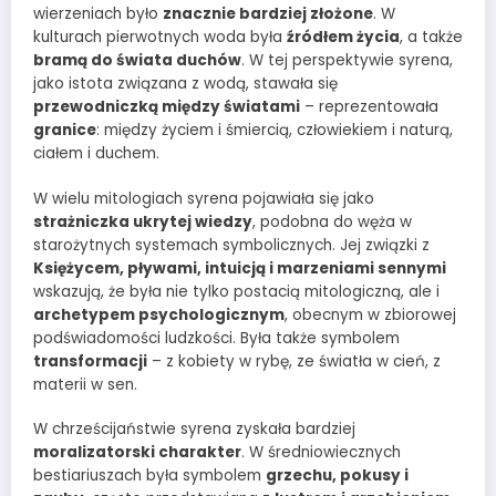
wierzeniach było
znacznie bardziej złożone
. W
kulturach pierwotnych woda była
źródłem życia
, a także
bramą do świata duchów
. W tej perspektywie syrena,
jako istota związana z wodą, stawała się
przewodniczką między światami
– reprezentowała
granice
: między życiem i śmiercią, człowiekiem i naturą,
ciałem i duchem.
W wielu mitologiach syrena pojawiała się jako
strażniczka ukrytej wiedzy
, podobna do węża w
starożytnych systemach symbolicznych. Jej związki z
Księżycem, pływami, intuicją i marzeniami sennymi
wskazują, że była nie tylko postacią mitologiczną, ale i
archetypem psychologicznym
, obecnym w zbiorowej
podświadomości ludzkości. Była także symbolem
transformacji
– z kobiety w rybę, ze światła w cień, z
materii w sen.
W chrześcijaństwie syrena zyskała bardziej
moralizatorski charakter
. W średniowiecznych
bestiariuszach była symbolem
grzechu, pokusy i