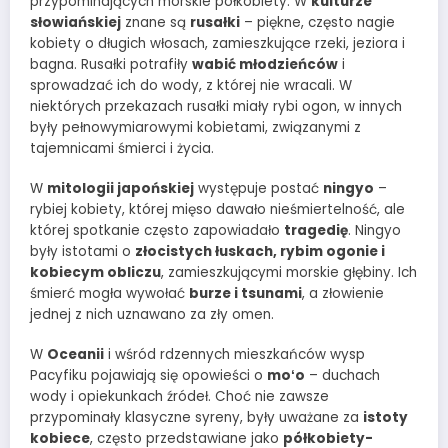
przypominających morskie półkobiety. W
kulturze
słowiańskiej
znane są
rusałki
– piękne, często nagie
kobiety o długich włosach, zamieszkujące rzeki, jeziora i
bagna. Rusałki potrafiły
wabić młodzieńców
i
sprowadzać ich do wody, z której nie wracali. W
niektórych przekazach rusałki miały rybi ogon, w innych
były pełnowymiarowymi kobietami, związanymi z
tajemnicami śmierci i życia.
W
mitologii japońskiej
występuje postać
ningyo
–
rybiej kobiety, której mięso dawało nieśmiertelność, ale
której spotkanie często zapowiadało
tragedię
. Ningyo
były istotami o
złocistych łuskach, rybim ogonie i
kobiecym obliczu
, zamieszkującymi morskie głębiny. Ich
śmierć mogła wywołać
burze i tsunami
, a złowienie
jednej z nich uznawano za zły omen.
W
Oceanii
i wśród rdzennych mieszkańców wysp
Pacyfiku pojawiają się opowieści o
moʻo
– duchach
wody i opiekunkach źródeł. Choć nie zawsze
przypominały klasyczne syreny, były uważane za
istoty
kobiece
, często przedstawiane jako
półkobiety-