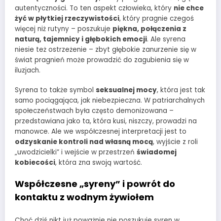
autentyczności. To ten aspekt człowieka, który
nie chce
żyć w płytkiej rzeczywistości
, który pragnie czegoś
więcej niż rutyny – poszukuje
piękna, połączenia z
naturą, tajemnicy i głębokich emocji
. Ale syrena
niesie też ostrzeżenie – zbyt głębokie zanurzenie się w
świat pragnień może prowadzić do zagubienia się w
iluzjach.
Syrena to także symbol
seksualnej mocy
, która jest tak
samo pociągająca, jak niebezpieczna. W patriarchalnych
społeczeństwach była często demonizowana –
przedstawiana jako ta, która kusi, niszczy, prowadzi na
manowce. Ale we współczesnej interpretacji jest to
odzyskanie kontroli nad własną mocą
, wyjście z roli
„uwodzicielki” i wejście w przestrzeń
świadomej
kobiecości
, która zna swoją wartość.
Współczesne „syreny” i powrót do
kontaktu z wodnym żywiołem
Choć dziś nikt już poważnie nie poszukuje syren w