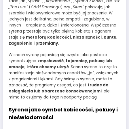
takie jak
„Splash”
,
„Aquamarine”
,
„Syrena z Mako”
, ale też
„The Lure”
(
Córki Dancingu
) czy
„Siren”
pokazują, jak
szerokie i wielowymiarowe może być jej znaczenie. W
jednych jest delikatna, pełna empatii i zagubiona, w
innych – drapieżna, dzika i śmiercionośna. Współczesna
syrena przestaje być tylko piękną kobietą z ogonem –
staje się
metaforą kobiecości, niezależności, buntu,
zagubienia i przemiany
.
W snach syreny pojawiają się często jako postacie
symbolizujące
zmysłowość, tajemnicę, pokusę lub
emocje, które chcemy ukryć
. Senna syrena to często
manifestacja nieświadomych aspektów „ja”, związanych
z pragnieniami i lękami. Gdy śnimy o syrenie, może to
oznaczać, że pragniemy czegoś, co jest
trudne do
osiągnięcia lub obarczone konsekwencjami
, ale
mimo to czujemy do tego nieodparty pociąg.
Syrena jako symbol kobiecości, pokusy i
nieświadomości