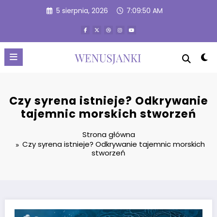
Przejdź
5 sierpnia, 2026
7:09:51 AM
do
treści
Czy syrena istnieje? Odkrywanie
tajemnic morskich stworzeń
Strona główna
Czy syrena istnieje? Odkrywanie tajemnic morskich
stworzeń