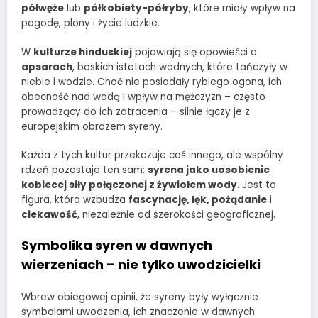
półwęże
lub
półkobiety-półryby
, które miały wpływ na
pogodę, plony i życie ludzkie.
W
kulturze hinduskiej
pojawiają się opowieści o
apsarach
, boskich istotach wodnych, które tańczyły w
niebie i wodzie. Choć nie posiadały rybiego ogona, ich
obecność nad wodą i wpływ na mężczyzn – często
prowadzący do ich zatracenia – silnie łączy je z
europejskim obrazem syreny.
Każda z tych kultur przekazuje coś innego, ale wspólny
rdzeń pozostaje ten sam:
syrena jako uosobienie
kobiecej siły połączonej z żywiołem wody
. Jest to
figura, która wzbudza
fascynację, lęk, pożądanie
i
ciekawość
, niezależnie od szerokości geograficznej.
Symbolika syren w dawnych
wierzeniach – nie tylko uwodzicielki
Wbrew obiegowej opinii, że syreny były wyłącznie
symbolami uwodzenia, ich znaczenie w dawnych