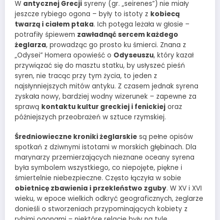
W
antycznej Grecji
syreny (gr. „seirenes”) nie miały
jeszcze rybiego ogona – były to istoty z
kobiecą
twarzą i ciałem ptaka
. Ich potęga leżała w głosie –
potrafiły śpiewem
zawładnąć sercem każdego
żeglarza
, prowadząc go prosto ku śmierci. Znana z
„Odysei” Homera opowieść o
Odyseuszu
, który kazał
przywiązać się do masztu statku, by usłyszeć pieśń
syren, nie tracąc przy tym życia, to jeden z
najsłynniejszych mitów antyku. Z czasem jednak syrena
zyskała nowy, bardziej wodny wizerunek – zapewne za
sprawą
kontaktu kultur greckiej i fenickiej
oraz
późniejszych przeobrażeń w sztuce rzymskiej.
Średniowieczne kroniki żeglarskie
są pełne opisów
spotkań z dziwnymi istotami w morskich głębinach. Dla
marynarzy przemierzających nieznane oceany syrena
była symbolem wszystkiego, co niepojęte, piękne i
śmiertelnie niebezpieczne. Często łączyła w sobie
obietnicę zbawienia i przekleństwo zguby
. W XV i XVI
wieku, w epoce wielkich odkryć geograficznych, żeglarze
donieśli o stworzeniach przypominających kobiety z
rybimi ogonami – niektóre relacje były na tyle