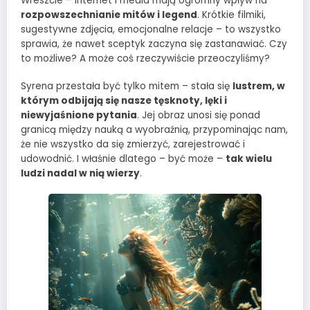
Wreszcie – internet i media mają ogromny wpływ na
rozpowszechnianie mitów i legend
. Krótkie filmiki,
sugestywne zdjęcia, emocjonalne relacje – to wszystko
sprawia, że nawet sceptyk zaczyna się zastanawiać. Czy
to możliwe? A może coś rzeczywiście przeoczyliśmy?
Syrena przestała być tylko mitem – stała się
lustrem, w
którym odbijają się nasze tęsknoty, lęki i
niewyjaśnione pytania
. Jej obraz unosi się ponad
granicą między nauką a wyobraźnią, przypominając nam,
że nie wszystko da się zmierzyć, zarejestrować i
udowodnić. I właśnie dlatego – być może –
tak wielu
ludzi nadal w nią wierzy
.