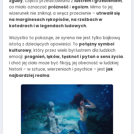
zguby
, często przedstawiana z
lustrem i grzebieniem
,
co miało oznaczać
próżność
i
egoizm
. Mimo to jej
wizerunek nie zniknął, a wręcz przeciwnie –
utrwalił się
na marginesach rękopisów, na rzeźbach w
katedrach i w legendach ludowych
.
Wszystko to pokazuje, że syrena nie jest tylko bajkową
istotą z dziecięcych opowieści. To
potężny symbol
kulturowy
, który przez wieki był lustrem dla ludzkich
emocji:
pragnień, lęków, tęsknot i pytań o sens życia
.
I choć jej ciało może być fikcją, jej obecność w ludzkiej
historii – w sztuce, wierzeniach i psychice – jest
jak
najbardziej realna
.