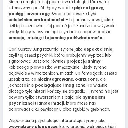
Nie ma drugiej takiej postaci w mitologii, która w tak
intensywny sposób łączy w sobie
piękno i grozę,
pociąg i przestrogę
. Syrena od zawsze była
ucieleśnieniem kobiecości
– tej archetypowej, silnej,
dzikiej i niezależnej. Jej postać jest zanurzona w żywiole
wody, który w psychologii i symbolice odpowiada
za
emocje, intuicję i tajemnicę podświadomości
.
Carl Gustav Jung rozumiał syrenę jako
aspekt cienia
,
czyli tej części psychiki, którą próbujemy wyprzeć lub
zignorować. Jest ona również
projekcją animy
–
kobiecego pierwiastka w mężczyźnie. Kiedy syrena
pojawia się w marzeniach, mitach lub fantazjach, często
uosabia to, co
niezintegrowane, odrzucone
, ale
jednocześnie
pociągające i magiczne
. To właśnie
dlatego tyle historii kończy się tragedią – syrena nie jest
bowiem tylko stworzeniem z bajki, ale
symbolem
psychicznej transformacji
, która może nas
poprowadzić ku oświeceniu albo zgubić w głębinach.
Współczesna psychologia interpretuje syrenę jako
wewnętrzny głos duszy
, który pragnie wolności, głębi i