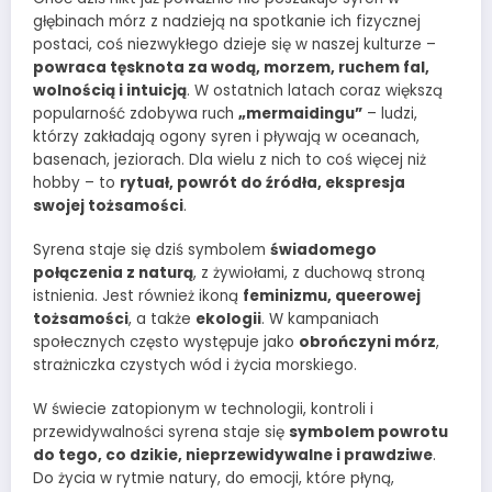
głębinach mórz z nadzieją na spotkanie ich fizycznej
postaci, coś niezwykłego dzieje się w naszej kulturze –
powraca tęsknota za wodą, morzem, ruchem fal,
wolnością i intuicją
. W ostatnich latach coraz większą
popularność zdobywa ruch
„mermaidingu”
– ludzi,
którzy zakładają ogony syren i pływają w oceanach,
basenach, jeziorach. Dla wielu z nich to coś więcej niż
hobby – to
rytuał, powrót do źródła, ekspresja
swojej tożsamości
.
Syrena staje się dziś symbolem
świadomego
połączenia z naturą
, z żywiołami, z duchową stroną
istnienia. Jest również ikoną
feminizmu, queerowej
tożsamości
, a także
ekologii
. W kampaniach
społecznych często występuje jako
obrończyni mórz
,
strażniczka czystych wód i życia morskiego.
W świecie zatopionym w technologii, kontroli i
przewidywalności syrena staje się
symbolem powrotu
do tego, co dzikie, nieprzewidywalne i prawdziwe
.
Do życia w rytmie natury, do emocji, które płyną,