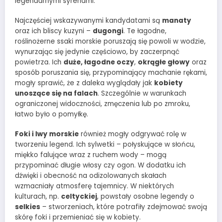
legendarnymi syrenami.
Najczęściej wskazywanymi kandydatami są
manaty
oraz ich bliscy kuzyni –
dugongi
. Te łagodne,
roślinożerne ssaki morskie poruszają się powoli w wodzie,
wynurzając się jedynie częściowo, by zaczerpnąć
powietrza. Ich
duże, łagodne oczy
,
okrągłe głowy
oraz
sposób poruszania się, przypominający machanie rękami,
mogły sprawić, że z daleka wyglądały jak
kobiety
unoszące się na falach
. Szczególnie w warunkach
ograniczonej widoczności, zmęczenia lub po zmroku,
łatwo było o pomyłkę.
Foki i lwy morskie
również mogły odgrywać rolę w
tworzeniu legend. Ich sylwetki – połyskujące w słońcu,
miękko falujące wraz z ruchem wody – mogą
przypominać długie włosy czy ogon. W dodatku ich
dźwięki i obecność na odizolowanych skałach
wzmacniały atmosferę tajemnicy. W niektórych
kulturach, np.
celtyckiej
, powstały osobne legendy o
selkies
– stworzeniach, które potrafiły zdejmować swoją
skórę foki i przemieniać się w kobiety.