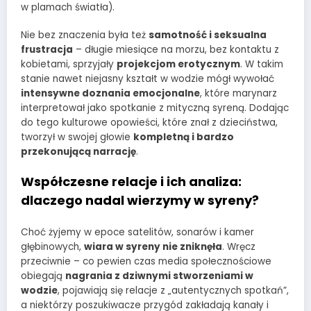
w plamach światła).
Nie bez znaczenia była też
samotność i seksualna
frustracja
– długie miesiące na morzu, bez kontaktu z
kobietami, sprzyjały
projekcjom erotycznym
. W takim
stanie nawet niejasny kształt w wodzie mógł wywołać
intensywne doznania emocjonalne
, które marynarz
interpretował jako spotkanie z mityczną syreną. Dodając
do tego kulturowe opowieści, które znał z dzieciństwa,
tworzył w swojej głowie
kompletną i bardzo
przekonującą narrację
.
Współczesne relacje i ich analiza:
dlaczego nadal wierzymy w syreny?
Choć żyjemy w epoce satelitów, sonarów i kamer
głębinowych,
wiara w syreny nie zniknęła
. Wręcz
przeciwnie – co pewien czas media społecznościowe
obiegają
nagrania z dziwnymi stworzeniami w
wodzie
, pojawiają się relacje z „autentycznych spotkań”,
a niektórzy poszukiwacze przygód zakładają kanały i