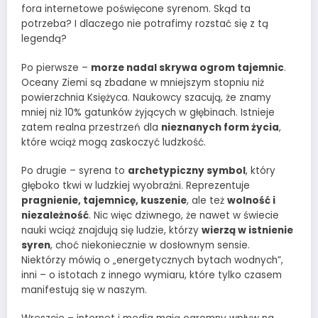
fora internetowe poświęcone syrenom. Skąd ta
potrzeba? I dlaczego nie potrafimy rozstać się z tą
legendą?
Po pierwsze –
morze nadal skrywa ogrom tajemnic
.
Oceany Ziemi są zbadane w mniejszym stopniu niż
powierzchnia Księżyca. Naukowcy szacują, że znamy
mniej niż 10% gatunków żyjących w głębinach. Istnieje
zatem realna przestrzeń dla
nieznanych form życia
,
które wciąż mogą zaskoczyć ludzkość.
Po drugie – syrena to
archetypiczny symbol
, który
głęboko tkwi w ludzkiej wyobraźni. Reprezentuje
pragnienie, tajemnicę, kuszenie
, ale też
wolność i
niezależność
. Nic więc dziwnego, że nawet w świecie
nauki wciąż znajdują się ludzie, którzy
wierzą w istnienie
syren
, choć niekoniecznie w dosłownym sensie.
Niektórzy mówią o „energetycznych bytach wodnych”,
inni – o istotach z innego wymiaru, które tylko czasem
manifestują się w naszym.