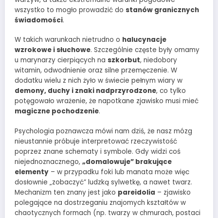
wszystko to mogło prowadzić do
stanów granicznych
świadomości
.
W takich warunkach nietrudno o
halucynacje
wzrokowe i słuchowe
. Szczególnie częste były omamy
u marynarzy cierpiących na
szkorbut
, niedobory
witamin, odwodnienie oraz silne przemęczenie. W
dodatku wielu z nich żyło w świecie pełnym wiary w
demony, duchy i znaki nadprzyrodzone
, co tylko
potęgowało wrażenie, że napotkane zjawisko musi mieć
magiczne pochodzenie
.
Psychologia poznawcza mówi nam dziś, że nasz mózg
nieustannie próbuje interpretować rzeczywistość
poprzez znane schematy i symbole. Gdy widzi coś
niejednoznacznego,
„domalowuje” brakujące
elementy
– w przypadku foki lub manata może więc
dosłownie „zobaczyć” ludzką sylwetkę, a nawet twarz.
Mechanizm ten znany jest jako
pareidolia
– zjawisko
polegające na dostrzeganiu znajomych kształtów w
chaotycznych formach (np. twarzy w chmurach, postaci