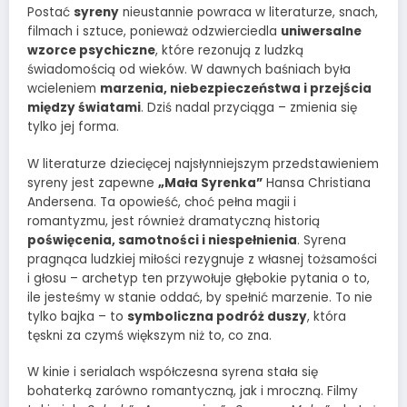
Postać
syreny
nieustannie powraca w literaturze, snach,
filmach i sztuce, ponieważ odzwierciedla
uniwersalne
wzorce psychiczne
, które rezonują z ludzką
świadomością od wieków. W dawnych baśniach była
wcieleniem
marzenia, niebezpieczeństwa i przejścia
między światami
. Dziś nadal przyciąga – zmienia się
tylko jej forma.
W literaturze dziecięcej najsłynniejszym przedstawieniem
syreny jest zapewne
„Mała Syrenka”
Hansa Christiana
Andersena. Ta opowieść, choć pełna magii i
romantyzmu, jest również dramatyczną historią
poświęcenia, samotności i niespełnienia
. Syrena
pragnąca ludzkiej miłości rezygnuje z własnej tożsamości
i głosu – archetyp ten przywołuje głębokie pytania o to,
ile jesteśmy w stanie oddać, by spełnić marzenie. To nie
tylko bajka – to
symboliczna podróż duszy
, która
tęskni za czymś większym niż to, co zna.
W kinie i serialach współczesna syrena stała się
bohaterką zarówno romantyczną, jak i mroczną. Filmy