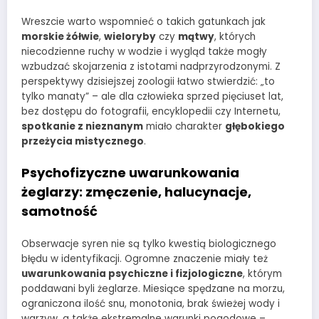
Wreszcie warto wspomnieć o takich gatunkach jak
morskie żółwie
,
wieloryby
czy
mątwy
, których
niecodzienne ruchy w wodzie i wygląd także mogły
wzbudzać skojarzenia z istotami nadprzyrodzonymi. Z
perspektywy dzisiejszej zoologii łatwo stwierdzić: „to
tylko manaty” – ale dla człowieka sprzed pięciuset lat,
bez dostępu do fotografii, encyklopedii czy Internetu,
spotkanie z nieznanym
miało charakter
głębokiego
przeżycia mistycznego
.
Psychofizyczne uwarunkowania
żeglarzy: zmęczenie, halucynacje,
samotność
Obserwacje syren nie są tylko kwestią biologicznego
błędu w identyfikacji. Ogromne znaczenie miały też
uwarunkowania psychiczne i fizjologiczne
, którym
poddawani byli żeglarze. Miesiące spędzane na morzu,
ograniczona ilość snu, monotonia, brak świeżej wody i
warzyw, a także ekstremalne warunki pogodowe –