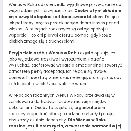
Wenus w Raku odzwierciedla wyjątkowe przywiązanie do
więzi rodzinnych i przyjacielskich.
Osoby z tym układem
są niezwykle lojalne i oddane swoim bliskim.
Dbają o
ich potrzeby, często przedkładając dobro innych ponad
własne. W relacjach rodzinnych są ostoją spokoju i
wsparcia – to oni pierwsi oferują pomoc, gdy ktoś z
bliskich zmaga się z trudnościami.
Przyjaciele osób z Wenus w Raku
często opisują ich
jako wyjątkowo troskliwe i wyrozumiałe. Potrafią
wysłuchać, zaoferować wsparcie emocjonalne i stworzyć
atmosferę pełną akceptacji. Ich relacje są trwałe,
ponieważ inwestują w nie czas i energię, starając się, aby
każda osoba w ich życiu czuła się ważna.
W relacjach rodzinnych Wenus w Raku przejawia się w
zamiłowaniu do tradycji i budowania więzi między
pokoleniami. Osoby te często są organizatorami
rodzinnych spotkań, dbają o rodzinne rytuały i pilnują,
aby każdy czuł się doceniony.
Dla Wenus w Raku
rodzina jest filarem życia, a tworzenie harmonii w jej