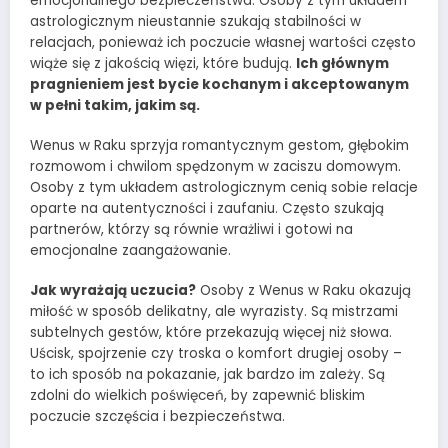
emocjonalnego bezpieczeństwa. Osoby z tym układem
astrologicznym nieustannie szukają stabilności w
relacjach, ponieważ ich poczucie własnej wartości często
wiąże się z jakością więzi, które budują.
Ich głównym
pragnieniem jest bycie kochanym i akceptowanym
w pełni takim, jakim są.
Wenus w Raku sprzyja romantycznym gestom, głębokim
rozmowom i chwilom spędzonym w zaciszu domowym.
Osoby z tym układem astrologicznym cenią sobie relacje
oparte na autentyczności i zaufaniu. Często szukają
partnerów, którzy są równie wrażliwi i gotowi na
emocjonalne zaangażowanie.
Jak wyrażają uczucia?
Osoby z Wenus w Raku okazują
miłość w sposób delikatny, ale wyrazisty. Są mistrzami
subtelnych gestów, które przekazują więcej niż słowa.
Uścisk, spojrzenie czy troska o komfort drugiej osoby –
to ich sposób na pokazanie, jak bardzo im zależy. Są
zdolni do wielkich poświęceń, by zapewnić bliskim
poczucie szczęścia i bezpieczeństwa.