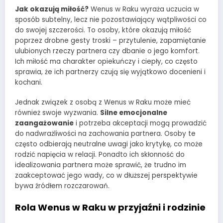
Jak okazują miłość?
Wenus w Raku wyraża uczucia w
sposób subtelny, lecz nie pozostawiający wątpliwości co
do swojej szczerości. To osoby, które okazują miłość
poprzez drobne gesty troski – przytulenie, zapamiętanie
ulubionych rzeczy partnera czy dbanie o jego komfort.
Ich miłość ma charakter opiekuńczy i ciepły, co często
sprawia, że ich partnerzy czują się wyjątkowo docenieni i
kochani.
Jednak związek z osobą z Wenus w Raku może mieć
również swoje wyzwania.
Silne emocjonalne
zaangażowanie
i potrzeba akceptacji mogą prowadzić
do nadwrażliwości na zachowania partnera. Osoby te
często odbierają neutralne uwagi jako krytykę, co może
rodzić napięcia w relacji. Ponadto ich skłonność do
idealizowania partnera może sprawić, że trudno im
zaakceptować jego wady, co w dłuższej perspektywie
bywa źródłem rozczarowań.
Rola Wenus w Raku w przyjaźni i rodzinie