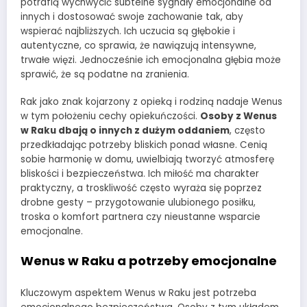
potrafią wychwycić subtelne sygnały emocjonalne od
innych i dostosować swoje zachowanie tak, aby
wspierać najbliższych. Ich uczucia są głębokie i
autentyczne, co sprawia, że nawiązują intensywne,
trwałe więzi. Jednocześnie ich emocjonalna głębia może
sprawić, że są podatne na zranienia.
Rak jako znak kojarzony z opieką i rodziną nadaje Wenus
w tym położeniu cechy opiekuńczości.
Osoby z Wenus
w Raku dbają o innych z dużym oddaniem
, często
przedkładając potrzeby bliskich ponad własne. Cenią
sobie harmonię w domu, uwielbiają tworzyć atmosferę
bliskości i bezpieczeństwa. Ich miłość ma charakter
praktyczny, a troskliwość często wyraża się poprzez
drobne gesty – przygotowanie ulubionego posiłku,
troska o komfort partnera czy nieustanne wsparcie
emocjonalne.
Wenus w Raku a potrzeby emocjonalne
Kluczowym aspektem Wenus w Raku jest potrzeba