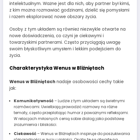
intelektualnym. Ważne jest dla nich, aby partner był kimś,
z kim można rozmawiać godzinami, dzielić się pomysłami
i razem eksplorować nowe obszary życia.
Osoby z tym układem są również niezwykle otwarte na
nowe doświadczenia, co czyni je ciekawymi i
towarzyskimi partnerami. Często przyciągają uwagę
swoim błyskotliwym umysłem i lekkim podejściem do
życia.
Charakterystyka Wenus w Bliźniętach
Wenus w Bliźniętach
nadaje osobowości cechy takie
jak:
Komunikatywność
– Ludzie z tym układem są świetnymi
rozmówcami. Uwielbiają prowadzić rozmowy na różne
tematy, często przeplatając humor z poważnymi refleksjami.
W relacjach miłosnych cenią sobie dialog jako podstawę
zrozumienia i bliskości.
Ciekawość
– Wenus w Bliźniętach inspiruje do poszukiwania
różnorodności w życiu i miłości. Osoby te są otwarte na