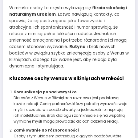
W miłości osoby te często wykazują się
flirciarskością i
naturalnym urokiem
. Łatwo nawiązują kontakty, co
sprawia, że są postrzegane jako towarzyskie i
atrakcyjne. Ich spontaniczność i humor sprawiają, że
relacje z nimi są pełne lekkości i radości. Jednak ich
zmienność emocjonalna i potrzeba różnorodności mogą
czasem stanowić wyzwanie.
Rutyna
i brak nowych
bodźców w związku szybko zniechęcają osoby z Wenus w
Bliźniętach, dlatego tak ważne jest, aby relacja była
dynamiczna i stymulująca.
Kluczowe cechy Wenus w Bliźniętach w miłości
Komunikacja ponad wszystko
Dla osób z Wenus w Bliźniętach rozmowa jest podstawą
każdej relacji. Cenią partnerów, którzy potrafią wyrażać swoje
myśli i uczucia w sposób otwarty, a jednocześnie inspirują
ich intelektualnie. Brak dialogu i zamknięcie się na wspólną
wymianę myśli mogą prowadzić do ochłodzenia relacji.
Zamiłowanie do różnorodności
Osoby z tym układem potrzebują ciągłych bodźców, które