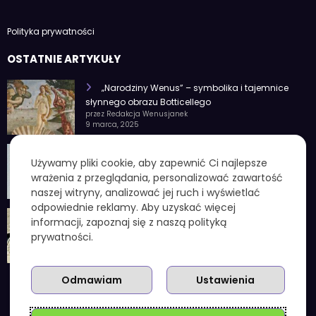
Polityka prywatności
OSTATNIE ARTYKUŁY
„Narodziny Wenus” – symbolika i tajemnice
słynnego obrazu Botticellego
przez Redakcja Wenusjanek
9 marca, 2025
1 czerwca znak zodiaku – Charakterystyka i
Używamy pliki cookie, aby zapewnić Ci najlepsze
cechy osobowości
wrażenia z przeglądania, personalizować zawartość
przez Redakcja Wenusjanek
4 lutego, 2025
naszej witryny, analizować jej ruch i wyświetlać
odpowiednie reklamy. Aby uzyskać więcej
1 kuna ile to zł – aktualny przelicznik, koniec
informacji, zapoznaj się z naszą polityką
chorwackiej waluty i praktyczne wskazówki
prywatności.
przez Redakcja Wenusjanek
3 grudnia, 2025
Odmawiam
Ustawienia