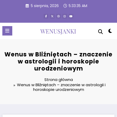
Przejdź
5 sierpnia, 2026
5:33:36 AM
do
treści
Wenus w Bliźniętach – znaczenie
w astrologii i horoskopie
urodzeniowym
Strona główna
Wenus w Bliźniętach – znaczenie w astrologii i
horoskopie urodzeniowym