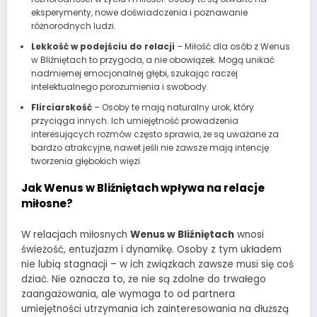
eksperymenty, nowe doświadczenia i poznawanie
różnorodnych ludzi.
Lekkość w podejściu do relacji
– Miłość dla osób z Wenus
w Bliźniętach to przygoda, a nie obowiązek. Mogą unikać
nadmiernej emocjonalnej głębi, szukając raczej
intelektualnego porozumienia i swobody.
Flirciarskość
– Osoby te mają naturalny urok, który
przyciąga innych. Ich umiejętność prowadzenia
interesujących rozmów często sprawia, że są uważane za
bardzo atrakcyjne, nawet jeśli nie zawsze mają intencję
tworzenia głębokich więzi.
Jak Wenus w Bliźniętach wpływa na relacje
miłosne?
W relacjach miłosnych
Wenus w Bliźniętach
wnosi
świeżość, entuzjazm i dynamikę. Osoby z tym układem
nie lubią stagnacji – w ich związkach zawsze musi się coś
dziać. Nie oznacza to, że nie są zdolne do trwałego
zaangażowania, ale wymaga to od partnera
umiejętności utrzymania ich zainteresowania na dłuższą