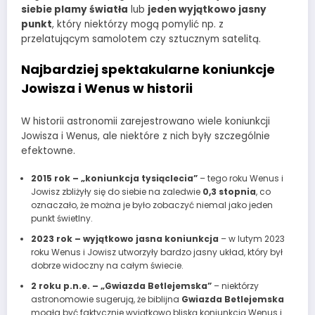
siebie plamy światła
lub
jeden wyjątkowo jasny
punkt
, który niektórzy mogą pomylić np. z
przelatującym samolotem czy sztucznym satelitą.
Najbardziej spektakularne koniunkcje
Jowisza i Wenus w historii
W historii astronomii zarejestrowano wiele koniunkcji
Jowisza i Wenus, ale niektóre z nich były szczególnie
efektowne.
2015 rok – „koniunkcja tysiąclecia”
– tego roku Wenus i
Jowisz zbliżyły się do siebie na zaledwie
0,3 stopnia
, co
oznaczało, że można je było zobaczyć niemal jako jeden
punkt świetlny.
2023 rok – wyjątkowo jasna koniunkcja
– w lutym 2023
roku Wenus i Jowisz utworzyły bardzo jasny układ, który był
dobrze widoczny na całym świecie.
2 roku p.n.e. – „Gwiazda Betlejemska”
– niektórzy
astronomowie sugerują, że biblijna
Gwiazda Betlejemska
mogła być faktycznie wyjątkowo bliską koniunkcją Wenus i