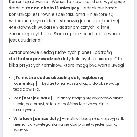
Koniunkcja Jowisza i Wenus to zjawisko, które występuje
średnio
raz na około 13 miesięcy
. Jednak nie każda
koniunkcja jest równie spektakularna – niektóre są
widoczne gołym okiem i stanowią jedno z najbardziej
efektownych wydarzeń astronomicznych, a inne
zachodzą zbyt blisko Słońca, przez co ich obserwacja
jest utrudniona.
Astronomowie śledzą ruchy tych planet i potrafią
dokładnie przewidzieć
daty kolejnych koniunkcji. Oto
kilka przyszłych terminów, które mogą być warte uwagi:
[Tu można dodać aktualną datę najbliższej
koniunkcji]
– będzie to najlepsza okazja do obserwacji
tego zjawiska.
Rok [kolejna data]
– planety znajdą się wyjątkowo blisko
siebie, co sprawi, że ich jasność będzie szczególnie
intensywna.
W latach [dalsze daty]
– możliwe będą rzadkie przypadki
niemal całkowitego zlania się obu planet w jeden punkt
świetlny.