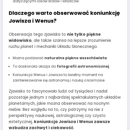
dotyczącymi losów królów i władców.
Dlaczego warto obserwować koniunkcję
Jowisza i Wenus?
Obserwacja tego zjawiska to
nie tylko piękne
widowisko
, ale także szansa na lepsze zrozumienie
ruchu planet i mechaniki Układu Słonecznego.
Można podziwiać
naturalne piękno wszechświata
.
To doskonała okazja do
fotografii astronomicznej
.
Koniunkcja Wenus i Jowisza to świetny moment na
zainteresowanie się astronomią i nauką o kosmosie.
Zjawisko to fascynowało ludzi od tysiącleci i nadal
pozostaje jednym z najbardziej spektakularnych układów
planetarnych, jakie można obserwować na nocnym
niebie. Bez względu na to, czy patrzymy na nie z
perspektywy naukowej, astrologicznej czy czysto
estetycznej,
koniunkcja Jowisza i Wenus zawsze
wzbudza zachwyt i ciekawość
.