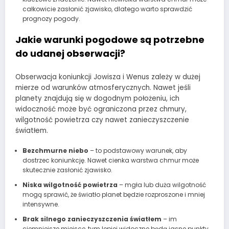
całkowicie zasłonić zjawisko, dlatego warto sprawdzić
prognozy pogody.
Jakie warunki pogodowe są potrzebne
do udanej obserwacji?
Obserwacja koniunkcji Jowisza i Wenus zależy w dużej
mierze od warunków atmosferycznych. Nawet jeśli
planety znajdują się w dogodnym położeniu, ich
widoczność może być ograniczona przez chmury,
wilgotność powietrza czy nawet zanieczyszczenie
światłem.
Bezchmurne niebo
– to podstawowy warunek, aby
dostrzec koniunkcję. Nawet cienka warstwa chmur może
skutecznie zasłonić zjawisko.
Niska wilgotność powietrza
– mgła lub duża wilgotność
mogą sprawić, że światło planet będzie rozproszone i mniej
intensywne.
Brak silnego zanieczyszczenia światłem
– im
ciemniejsze miejsce, tym lepiej widoczne będą jasne punkty