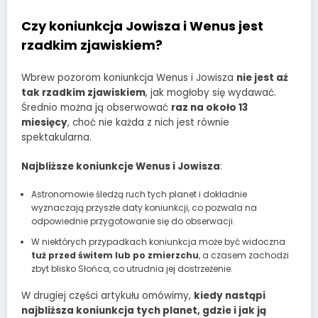
Czy koniunkcja Jowisza i Wenus jest
rzadkim zjawiskiem?
Wbrew pozorom koniunkcja Wenus i Jowisza
nie jest aż
tak rzadkim zjawiskiem
, jak mogłoby się wydawać.
Średnio można ją obserwować
raz na około 13
miesięcy
, choć nie każda z nich jest równie
spektakularna.
Najbliższe koniunkcje Wenus i Jowisza
:
Astronomowie śledzą ruch tych planet i dokładnie
wyznaczają przyszłe daty koniunkcji, co pozwala na
odpowiednie przygotowanie się do obserwacji.
W niektórych przypadkach koniunkcja może być widoczna
tuż przed świtem lub po zmierzchu
, a czasem zachodzi
zbyt blisko Słońca, co utrudnia jej dostrzeżenie.
W drugiej części artykułu omówimy,
kiedy nastąpi
najbliższa koniunkcja tych planet, gdzie i jak ją