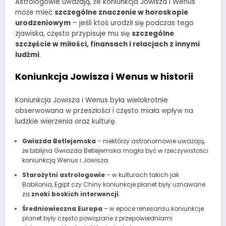
Astrologowie uważają, że koniunkcja Jowisza i Wenus
może mieć
szczególne znaczenie w horoskopie
urodzeniowym
– jeśli ktoś urodził się podczas tego
zjawiska, często przypisuje mu się
szczególne
szczęście w miłości, finansach i relacjach z innymi
ludźmi
.
Koniunkcja Jowisza i Wenus w historii
Koniunkcja Jowisza i Wenus była wielokrotnie
obserwowana w przeszłości i często miała wpływ na
ludzkie wierzenia oraz kulturę.
Gwiazda Betlejemska
– niektórzy astronomowie uważają,
że biblijna Gwiazda Betlejemska mogła być w rzeczywistości
koniunkcją Wenus i Jowisza.
Starożytni astrologowie
– w kulturach takich jak
Babilonia, Egipt czy Chiny koniunkcje planet były uznawane
za
znaki boskich interwencji
.
Średniowieczna Europa
– w epoce renesansu koniunkcje
planet były często powiązane z przepowiedniami