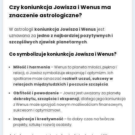
Czy koniunkcja Jowisza i Wenus ma
znaczenie astrologiczne?
W astrologii
koniunkcja Jowisza i Wenus
jest
uznawana za
jedno z najbardziej pozytywnych i
szczęśliwych zjawisk planetarnych
.
Co symbolizuje koniunkcja Jowisza i Wenus?
Miłość i harmonia
– Wenus to planeta miłości, piękna i
relacji, a Jowisz symbolizuje ekspansję i optymizm. Ich
spotkanie może oznaczać
rozkwit uczuć, sukcesy w
relacjach międzyludzkich i poczucie szczęścia
.
Obfitość i powodzenie
– Jowisz jest uważany za planetę
dobrobytu, szczęścia i ekspansji
, dlatego jego koniunkcja
z Wenus może sprzyjać nowym możliwościom finansowym,
sukcesom i optymizmowi.
Inspiracja i kreatywność
– to dobry czas na twórcze
projekty, sztukę i rozwój osobisty.