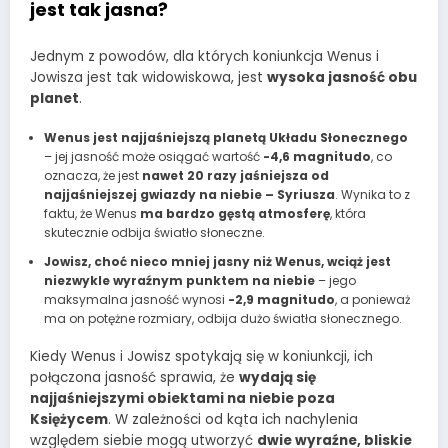
jest tak jasna?
Jednym z powodów, dla których koniunkcja Wenus i
Jowisza jest tak widowiskowa, jest
wysoka jasność obu
planet
.
Wenus jest najjaśniejszą planetą Układu Słonecznego
– jej jasność może osiągać wartość
-4,6 magnitudo
, co
oznacza, że jest
nawet 20 razy jaśniejsza od
najjaśniejszej gwiazdy na niebie – Syriusza
. Wynika to z
faktu, że Wenus
ma bardzo gęstą atmosferę
, która
skutecznie odbija światło słoneczne.
Jowisz, choć nieco mniej jasny niż Wenus, wciąż jest
niezwykle wyraźnym punktem na niebie
– jego
maksymalna jasność wynosi
-2,9 magnitudo
, a ponieważ
ma on potężne rozmiary, odbija dużo światła słonecznego.
Kiedy Wenus i Jowisz spotykają się w koniunkcji, ich
połączona jasność sprawia, że
wydają się
najjaśniejszymi obiektami na niebie poza
Księżycem
. W zależności od kąta ich nachylenia
względem siebie mogą utworzyć
dwie wyraźne, bliskie