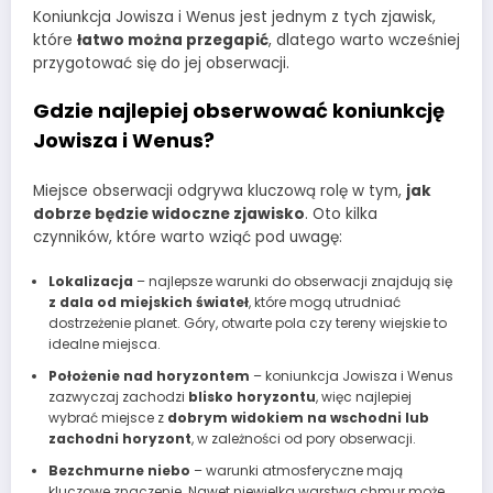
Koniunkcja Jowisza i Wenus jest jednym z tych zjawisk,
które
łatwo można przegapić
, dlatego warto wcześniej
przygotować się do jej obserwacji.
Gdzie najlepiej obserwować koniunkcję
Jowisza i Wenus?
Miejsce obserwacji odgrywa kluczową rolę w tym,
jak
dobrze będzie widoczne zjawisko
. Oto kilka
czynników, które warto wziąć pod uwagę:
Lokalizacja
– najlepsze warunki do obserwacji znajdują się
z dala od miejskich świateł
, które mogą utrudniać
dostrzeżenie planet. Góry, otwarte pola czy tereny wiejskie to
idealne miejsca.
Położenie nad horyzontem
– koniunkcja Jowisza i Wenus
zazwyczaj zachodzi
blisko horyzontu
, więc najlepiej
wybrać miejsce z
dobrym widokiem na wschodni lub
zachodni horyzont
, w zależności od pory obserwacji.
Bezchmurne niebo
– warunki atmosferyczne mają
kluczowe znaczenie. Nawet niewielka warstwa chmur może