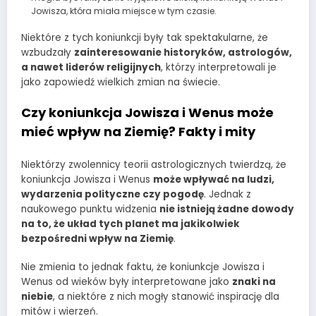
Jowisza, która miała miejsce w tym czasie.
Niektóre z tych koniunkcji były tak spektakularne, że
wzbudzały
zainteresowanie historyków, astrologów,
a nawet liderów religijnych
, którzy interpretowali je
jako zapowiedź wielkich zmian na świecie.
Czy koniunkcja Jowisza i Wenus może
mieć wpływ na Ziemię? Fakty i mity
Niektórzy zwolennicy teorii astrologicznych twierdzą, że
koniunkcja Jowisza i Wenus
może wpływać na ludzi,
wydarzenia polityczne czy pogodę
. Jednak z
naukowego punktu widzenia
nie istnieją żadne dowody
na to, że układ tych planet ma jakikolwiek
bezpośredni wpływ na Ziemię
.
Nie zmienia to jednak faktu, że koniunkcje Jowisza i
Wenus od wieków były interpretowane jako
znaki na
niebie
, a niektóre z nich mogły stanowić inspirację dla
mitów i wierzeń.