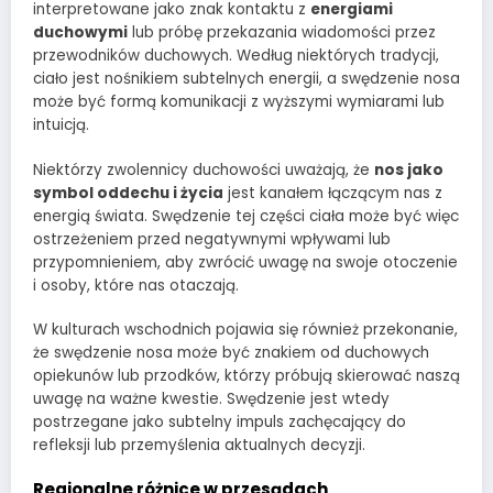
interpretowane jako znak kontaktu z
energiami
duchowymi
lub próbę przekazania wiadomości przez
przewodników duchowych. Według niektórych tradycji,
ciało jest nośnikiem subtelnych energii, a swędzenie nosa
może być formą komunikacji z wyższymi wymiarami lub
intuicją.
Niektórzy zwolennicy duchowości uważają, że
nos jako
symbol oddechu i życia
jest kanałem łączącym nas z
energią świata. Swędzenie tej części ciała może być więc
ostrzeżeniem przed negatywnymi wpływami lub
przypomnieniem, aby zwrócić uwagę na swoje otoczenie
i osoby, które nas otaczają.
W kulturach wschodnich pojawia się również przekonanie,
że swędzenie nosa może być znakiem od duchowych
opiekunów lub przodków, którzy próbują skierować naszą
uwagę na ważne kwestie. Swędzenie jest wtedy
postrzegane jako subtelny impuls zachęcający do
refleksji lub przemyślenia aktualnych decyzji.
Regionalne różnice w przesądach