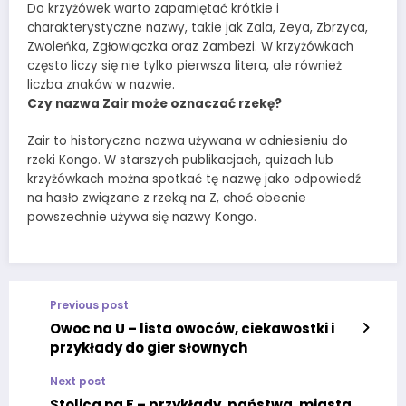
Do krzyżówek warto zapamiętać krótkie i
charakterystyczne nazwy, takie jak Zala, Zeya, Zbrzyca,
Zwoleńka, Zgłowiączka oraz Zambezi. W krzyżówkach
często liczy się nie tylko pierwsza litera, ale również
liczba znaków w nazwie.
Czy nazwa Zair może oznaczać rzekę?
Zair to historyczna nazwa używana w odniesieniu do
rzeki Kongo. W starszych publikacjach, quizach lub
krzyżówkach można spotkać tę nazwę jako odpowiedź
na hasło związane z rzeką na Z, choć obecnie
powszechnie używa się nazwy Kongo.
Previous post
Owoc na U – lista owoców, ciekawostki i
przykłady do gier słownych
Next post
Stolica na F – przykłady, państwa, miasta