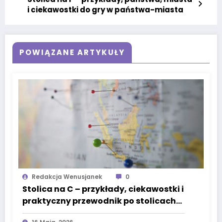
i ciekawostki do gry w państwa-miasta
POWIĄZANE ARTYKUŁY
Redakcja Wenusjanek
0
Stolica na C – przykłady, ciekawostki i
praktyczny przewodnik po stolicach
świata