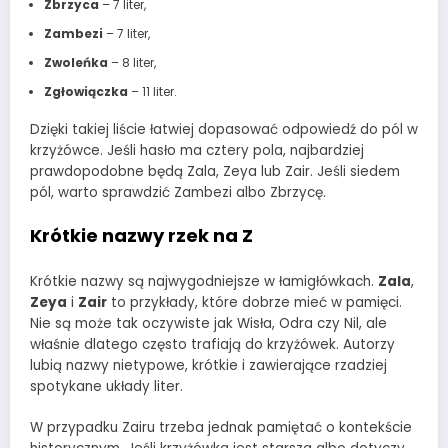
Zbrzyca
– 7 liter,
Zambezi
– 7 liter,
Zwoleńka
– 8 liter,
Zgłowiączka
– 11 liter.
Dzięki takiej liście łatwiej dopasować odpowiedź do pól w
krzyżówce. Jeśli hasło ma cztery pola, najbardziej
prawdopodobne będą Zala, Zeya lub Zair. Jeśli siedem
pól, warto sprawdzić Zambezi albo Zbrzycę.
Krótkie nazwy rzek na Z
Krótkie nazwy są najwygodniejsze w łamigłówkach.
Zala
,
Zeya
i
Zair
to przykłady, które dobrze mieć w pamięci.
Nie są może tak oczywiste jak Wisła, Odra czy Nil, ale
właśnie dlatego często trafiają do krzyżówek. Autorzy
lubią nazwy nietypowe, krótkie i zawierające rzadziej
spotykane układy liter.
W przypadku Zairu trzeba jednak pamiętać o kontekście