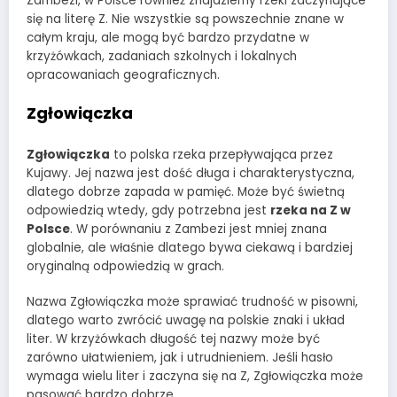
Zambezi, w Polsce również znajdziemy rzeki zaczynające
się na literę Z. Nie wszystkie są powszechnie znane w
całym kraju, ale mogą być bardzo przydatne w
krzyżówkach, zadaniach szkolnych i lokalnych
opracowaniach geograficznych.
Zgłowiączka
Zgłowiączka
to polska rzeka przepływająca przez
Kujawy. Jej nazwa jest dość długa i charakterystyczna,
dlatego dobrze zapada w pamięć. Może być świetną
odpowiedzią wtedy, gdy potrzebna jest
rzeka na Z w
Polsce
. W porównaniu z Zambezi jest mniej znana
globalnie, ale właśnie dlatego bywa ciekawą i bardziej
oryginalną odpowiedzią w grach.
Nazwa Zgłowiączka może sprawiać trudność w pisowni,
dlatego warto zwrócić uwagę na polskie znaki i układ
liter. W krzyżówkach długość tej nazwy może być
zarówno ułatwieniem, jak i utrudnieniem. Jeśli hasło
wymaga wielu liter i zaczyna się na Z, Zgłowiączka może
pasować bardzo dobrze.