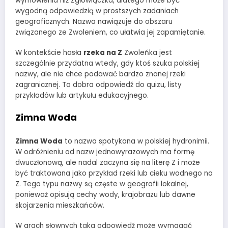
wymówienia niż Zgłowiączka, dlatego może być
wygodną odpowiedzią w prostszych zadaniach
geograficznych. Nazwa nawiązuje do obszaru
związanego ze Zwoleniem, co ułatwia jej zapamiętanie.
W kontekście hasła
rzeka na Z
Zwoleńka jest
szczególnie przydatna wtedy, gdy ktoś szuka polskiej
nazwy, ale nie chce podawać bardzo znanej rzeki
zagranicznej. To dobra odpowiedź do quizu, listy
przykładów lub artykułu edukacyjnego.
Zimna Woda
Zimna Woda
to nazwa spotykana w polskiej hydronimii.
W odróżnieniu od nazw jednowyrazowych ma formę
dwuczłonową, ale nadal zaczyna się na literę Z i może
być traktowana jako przykład rzeki lub cieku wodnego na
Z. Tego typu nazwy są częste w geografii lokalnej,
ponieważ opisują cechy wody, krajobrazu lub dawne
skojarzenia mieszkańców.
W grach słownych taka odpowiedź może wymagać