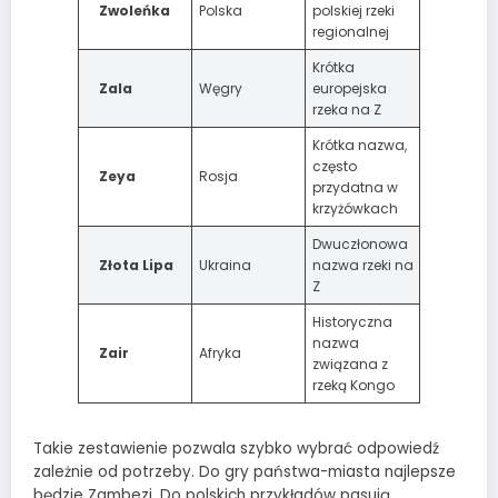
Zwoleńka
Polska
polskiej rzeki
regionalnej
Krótka
Zala
Węgry
europejska
rzeka na Z
Krótka nazwa,
często
Zeya
Rosja
przydatna w
krzyżówkach
Dwuczłonowa
Złota Lipa
Ukraina
nazwa rzeki na
Z
Historyczna
nazwa
Zair
Afryka
związana z
rzeką Kongo
Takie zestawienie pozwala szybko wybrać odpowiedź
zależnie od potrzeby. Do gry państwa-miasta najlepsze
będzie Zambezi. Do polskich przykładów pasują