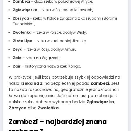
Zambezi
– duża rzeka w południowej Afryce,
Zgłowiączka
– rzeka w Polsce, na Kujawach,
Zbrzyca
– rzeka w Polsce, związana z Kaszubami i Borami
Tucholskimi,
Zwoleńka
– rzeka w Polsce, dopływ Wisły,
Złota Lipa
– rzeka w zachodniej Ukrainie,
Zeya
– rzeka w Rosji, dopływ Amuru,
Zala
– rzeka na Węgrzech,
Zair
– historyczna nazwa rzeki Kongo.
W praktyce, jeśli ktoś potrzebuje szybkiej odpowiedzi na
hasło
rzeka na Z
, najbezpieczniej podać
Zambezi
. Jest
to nazwa rozpoznawalna, geograficznie jednoznaczna i
łatwa do zapamiętania. Jeśli natomiast potrzebna jest
polska rzeka, dobrym wyborem będzie
Zgłowiączka
,
Zbrzyca
albo
Zwoleńka
.
Zambezi – najbardziej znana