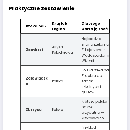
Praktyczne zestawienie
Kraj lub
Dlaczego
Rzeka na Z
region
warto ją znać
Najbardziej
znana rzeka na
Afryka
Zambezi
Z, kojarzona z
Południowa
Wodospadami
Wiktorii
Polska rzeka na
Z, dobra do
Zgłowiączk
Polska
zadań
a
szkolnych i
quizów
Krótsza polska
nazwa,
Zbrzyca
Polska
przydatna w
krzyżówkach
Przykład