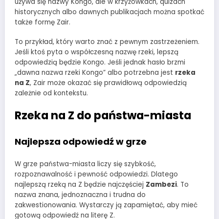
używa się nazwy Kongo, ale w krzyżówkach, quizach
historycznych albo dawnych publikacjach można spotkać
także formę Zair.
To przykład, który warto znać z pewnym zastrzeżeniem.
Jeśli ktoś pyta o współczesną nazwę rzeki, lepszą
odpowiedzią będzie Kongo. Jeśli jednak hasło brzmi
„dawna nazwa rzeki Kongo” albo potrzebna jest
rzeka
na Z
, Zair może okazać się prawidłową odpowiedzią
zależnie od kontekstu.
Rzeka na Z do państwa-miasta
Najlepsza odpowiedź w grze
W grze państwa-miasta liczy się szybkość,
rozpoznawalność i pewność odpowiedzi. Dlatego
najlepszą rzeką na Z będzie najczęściej
Zambezi
. To
nazwa znana, jednoznaczna i trudna do
zakwestionowania. Wystarczy ją zapamiętać, aby mieć
gotową odpowiedź na literę Z.