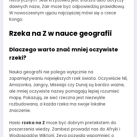
historycznym. Jeśli krzyżówka jest starsza albo dotyczy
dawnych nazw, Zair może być odpowiedzią prawidłową.
W nowoczesnym ujęciu najczęściej mówi się o rzece
Kongo.
Rzeka na Z w nauce geografii
Dlaczego warto znać mniej oczywiste
rzeki?
Nauka geografii nie polega wyłącznie na
zapamiętywaniu największych rzek świata. Oczywiście Nil,
Amazonka, Jangcy, Missisipi czy Dunaj są bardzo ważne,
ale mniej oczywiste nazwy pomagają lepiej rozumieć
mapę. Pokazują, że sieć rzeczna jest niezwykle
rozbudowana, a każda rzeka ma swoje lokalne
znaczenie.
Hasło
rzeka na Z
może być dobrym pretekstem do
poszerzenia wiedzy. Zambezi prowadzi nas do Afryki i
Wodospadów Wiktorii. Zeya pozwala wspomnieć o