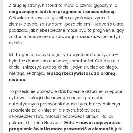
Z drugiej strony, historia ta mówi o czymś głębszym: o
niegasnącym ludzkim pragnieniu transcendencji
.
Człowiek od zawsze tęsknił za czymś większym niż
ziemskie życie, za światem „poza ciałem”. Heaven’s Gate
pokazało, jak niebezpieczne może być to pragnienie, gdy
zostanie oderwane od zdrowego rozsądku, wspólnoty i
miłości.
Ich tragedia nie była więc tylko wynikiem fanatyzmu –
była też dramatem duchowej samotności. Ci ludzie nie
chcieli zniszczyć świata, chcieli jedynie uciec od niego,
wierząc, że znajdą
lepszą rzeczywistość za bramą
niebios
.
To przesłanie pozostaje dziś boleśnie aktualne: w epoce
cyfrowej izolacji i duchowego chaosu potrzeba
autentycznych przewodników, nie tych, którzy obiecują
„zbawienie za kliknięcie”, ale tych, którzy uczą
człowieczeństwa, miłości i odpowiedzialności. Bo jak
pokazuje historia Heaven’s Gate –
nawet najczystsze
pragnienie światła może prowadzić w ciemność
, jeśli