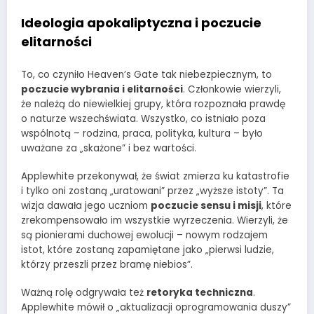
Ideologia apokaliptyczna i poczucie
elitarności
To, co czyniło Heaven’s Gate tak niebezpiecznym, to
poczucie wybrania i elitarności
. Członkowie wierzyli,
że należą do niewielkiej grupy, która rozpoznała prawdę
o naturze wszechświata. Wszystko, co istniało poza
wspólnotą – rodzina, praca, polityka, kultura – było
uważane za „skażone” i bez wartości.
Applewhite przekonywał, że świat zmierza ku katastrofie
i tylko oni zostaną „uratowani” przez „wyższe istoty”. Ta
wizja dawała jego uczniom
poczucie sensu i misji
, które
zrekompensowało im wszystkie wyrzeczenia. Wierzyli, że
są pionierami duchowej ewolucji – nowym rodzajem
istot, które zostaną zapamiętane jako „pierwsi ludzie,
którzy przeszli przez bramę niebios”.
Ważną rolę odgrywała też
retoryka techniczna
.
Applewhite mówił o „aktualizacji oprogramowania duszy”