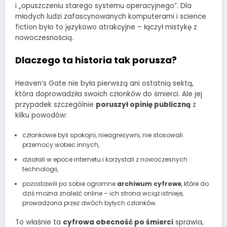
i „opuszczeniu starego systemu operacyjnego”. Dla
młodych ludzi zafascynowanych komputerami i science
fiction było to językowo atrakcyjne – łączył mistykę z
nowoczesnością.
Dlaczego ta historia tak porusza?
Heaven’s Gate nie była pierwszą ani ostatnią sektą,
która doprowadziła swoich członków do śmierci. Ale jej
przypadek szczególnie
poruszył opinię publiczną
z
kilku powodów:
członkowie byli spokojni, nieagresywni, nie stosowali
przemocy wobec innych,
działali w epoce internetu i korzystali z nowoczesnych
technologii,
pozostawili po sobie ogromne
archiwum cyfrowe
, które do
dziś można znaleźć online – ich strona wciąż istnieje,
prowadzona przez dwóch byłych członków.
To właśnie ta
cyfrowa obecność po śmierci
sprawia,