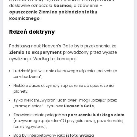
dosłownie oznaczało
kosmos
, a zbawienie –
opuszczenie Ziemi na pokładzie statku
kosmicznego
.
Rdzeń doktryny
Podstawą nauk Heaven’s Gate było przekonanie, że
Ziemia to eksperyment
prowadzony przez wyższe
cywilizacje. Według tej koncepcji:
Ludzkość jest w stanie duchowego uśpienia i potrzebuje
„przebudzenia”,
Niektóre dusze otrzymały zaproszenie do opuszczenia
planety,
Tylko nieliczni, „wybrani uczniowie”, mogli „przejść” przez
„bramę niebios” – tytułowe
Heaven’s Gate
,
Zbawienie miało polegać na
porzuceniu ludzkiego ciała
(nazywanego „pojazdem”) i przyjęciu nowej, pozaziemskiej
formy egzystencji,
Bóg był interpretowany jako
istota wyższa