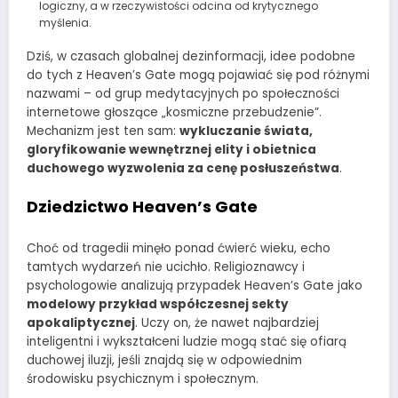
logiczny, a w rzeczywistości odcina od krytycznego
myślenia.
Dziś, w czasach globalnej dezinformacji, idee podobne
do tych z Heaven’s Gate mogą pojawiać się pod różnymi
nazwami – od grup medytacyjnych po społeczności
internetowe głoszące „kosmiczne przebudzenie”.
Mechanizm jest ten sam:
wykluczanie świata,
gloryfikowanie wewnętrznej elity i obietnica
duchowego wyzwolenia za cenę posłuszeństwa
.
Dziedzictwo Heaven’s Gate
Choć od tragedii minęło ponad ćwierć wieku, echo
tamtych wydarzeń nie ucichło. Religioznawcy i
psychologowie analizują przypadek Heaven’s Gate jako
modelowy przykład współczesnej sekty
apokaliptycznej
. Uczy on, że nawet najbardziej
inteligentni i wykształceni ludzie mogą stać się ofiarą
duchowej iluzji, jeśli znajdą się w odpowiednim
środowisku psychicznym i społecznym.