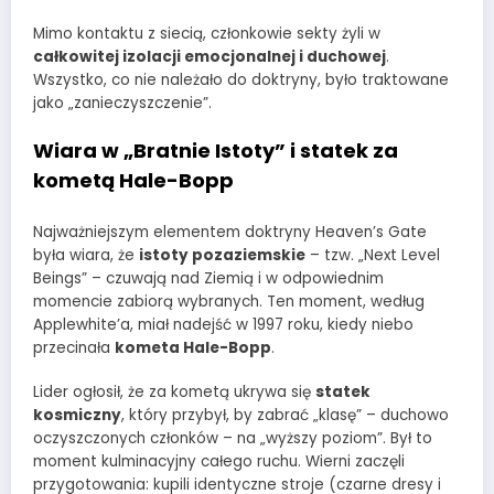
Mimo kontaktu z siecią, członkowie sekty żyli w
całkowitej izolacji emocjonalnej i duchowej
.
Wszystko, co nie należało do doktryny, było traktowane
jako „zanieczyszczenie”.
Wiara w „Bratnie Istoty” i statek za
kometą Hale-Bopp
Najważniejszym elementem doktryny Heaven’s Gate
była wiara, że
istoty pozaziemskie
– tzw. „Next Level
Beings” – czuwają nad Ziemią i w odpowiednim
momencie zabiorą wybranych. Ten moment, według
Applewhite’a, miał nadejść w 1997 roku, kiedy niebo
przecinała
kometa Hale-Bopp
.
Lider ogłosił, że za kometą ukrywa się
statek
kosmiczny
, który przybył, by zabrać „klasę” – duchowo
oczyszczonych członków – na „wyższy poziom”. Był to
moment kulminacyjny całego ruchu. Wierni zaczęli
przygotowania: kupili identyczne stroje (czarne dresy i