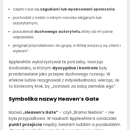
często czuli się
zagubieni lub wyobcowani społecznie
,
pochodzili z rodzin o silnym nacisku religijnym lub
autorytarnym,
poszukiwali
duchowego autorytetu
, który da im jasne
odpowiedzi,
pragnęli przynależności do grupy, w której wszyscy są „równi i
wybrani”.
Applewhite wykorzystywał te potrzeby, tworząc
środowisko, w którym
dyscyplina i kontrola
były
przedstawiane jako przejaw duchowego rozwoju. W
efekcie ludzie rezygnowali z indywidualności, wierząc, że
to konieczny krok, by „zostawić za sobą ziemskie ego”.
Symbolika nazwy Heaven’s Gate
Nazwa
„Heaven’s Gate”
– czyli „Brama Niebios” – nie
była przypadkowa. W naukach Applewhite’a oznaczała
punkt przejścia
między światem ludzkim a pozaludzkim.