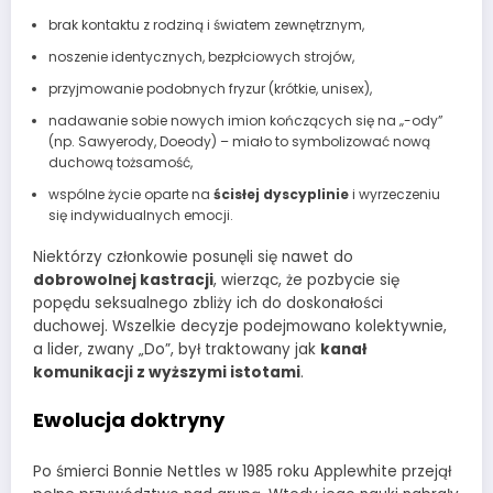
brak kontaktu z rodziną i światem zewnętrznym,
noszenie identycznych, bezpłciowych strojów,
przyjmowanie podobnych fryzur (krótkie, unisex),
nadawanie sobie nowych imion kończących się na „-ody”
(np. Sawyerody, Doeody) – miało to symbolizować nową
duchową tożsamość,
wspólne życie oparte na
ścisłej dyscyplinie
i wyrzeczeniu
się indywidualnych emocji.
Niektórzy członkowie posunęli się nawet do
dobrowolnej kastracji
, wierząc, że pozbycie się
popędu seksualnego zbliży ich do doskonałości
duchowej. Wszelkie decyzje podejmowano kolektywnie,
a lider, zwany „Do”, był traktowany jak
kanał
komunikacji z wyższymi istotami
.
Ewolucja doktryny
Po śmierci Bonnie Nettles w 1985 roku Applewhite przejął