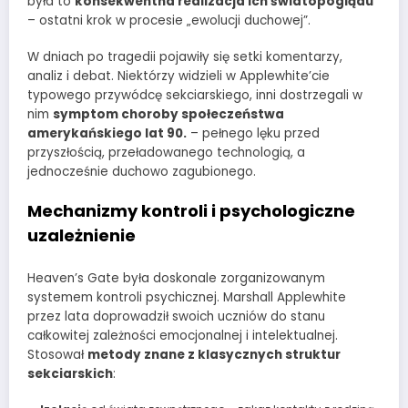
była to
konsekwentna realizacja ich światopoglądu
– ostatni krok w procesie „ewolucji duchowej”.
W dniach po tragedii pojawiły się setki komentarzy,
analiz i debat. Niektórzy widzieli w Applewhite’cie
typowego przywódcę sekciarskiego, inni dostrzegali w
nim
symptom choroby społeczeństwa
amerykańskiego lat 90.
– pełnego lęku przed
przyszłością, przeładowanego technologią, a
jednocześnie duchowo zagubionego.
Mechanizmy kontroli i psychologiczne
uzależnienie
Heaven’s Gate była doskonale zorganizowanym
systemem kontroli psychicznej. Marshall Applewhite
przez lata doprowadził swoich uczniów do stanu
całkowitej zależności emocjonalnej i intelektualnej.
Stosował
metody znane z klasycznych struktur
sekciarskich
: