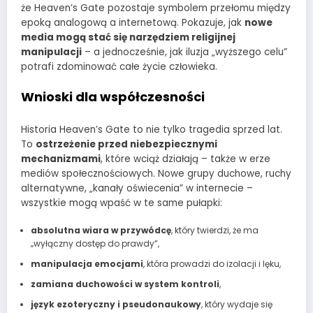
że Heaven’s Gate pozostaje symbolem przełomu między
epoką analogową a internetową. Pokazuje, jak
nowe
media mogą stać się narzędziem religijnej
manipulacji
– a jednocześnie, jak iluzja „wyższego celu”
potrafi zdominować całe życie człowieka.
Wnioski dla współczesności
Historia Heaven’s Gate to nie tylko tragedia sprzed lat.
To
ostrzeżenie przed niebezpiecznymi
mechanizmami
, które wciąż działają – także w erze
mediów społecznościowych. Nowe grupy duchowe, ruchy
alternatywne, „kanały oświecenia” w internecie –
wszystkie mogą wpaść w te same pułapki:
absolutna wiara w przywódcę
, który twierdzi, że ma
„wyłączny dostęp do prawdy”,
manipulacja emocjami
, która prowadzi do izolacji i lęku,
zamiana duchowości w system kontroli
,
język ezoteryczny i pseudonaukowy
, który wydaje się