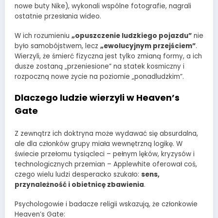
nowe buty Nike), wykonali wspólne fotografie, nagrali
ostatnie przesłania wideo.
W ich rozumieniu
„opuszczenie ludzkiego pojazdu”
nie
było samobójstwem, lecz
„ewolucyjnym przejściem”
.
Wierzyli, że śmierć fizyczna jest tylko zmianą formy, a ich
dusze zostaną „przeniesione” na statek kosmiczny i
rozpoczną nowe życie na poziomie „ponadludzkim”.
Dlaczego ludzie wierzyli w Heaven’s
Gate
Z zewnątrz ich doktryna może wydawać się absurdalna,
ale dla członków grupy miała wewnętrzną logikę. W
świecie przełomu tysiącleci – pełnym lęków, kryzysów i
technologicznych przemian – Applewhite oferował coś,
czego wielu ludzi desperacko szukało:
sens,
przynależność i obietnicę zbawienia
.
Psychologowie i badacze religii wskazują, że członkowie
Heaven’s Gate: