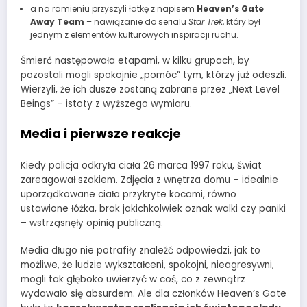
a na ramieniu przyszyli łatkę z napisem
Heaven’s Gate
Away Team
– nawiązanie do serialu
Star Trek
, który był
jednym z elementów kulturowych inspiracji ruchu.
Śmierć następowała etapami, w kilku grupach, by
pozostali mogli spokojnie „pomóc” tym, którzy już odeszli.
Wierzyli, że ich dusze zostaną zabrane przez „Next Level
Beings” – istoty z wyższego wymiaru.
Media i pierwsze reakcje
Kiedy policja odkryła ciała 26 marca 1997 roku, świat
zareagował szokiem. Zdjęcia z wnętrza domu – idealnie
uporządkowane ciała przykryte kocami, równo
ustawione łóżka, brak jakichkolwiek oznak walki czy paniki
– wstrząsnęły opinią publiczną.
Media długo nie potrafiły znaleźć odpowiedzi, jak to
możliwe, że ludzie wykształceni, spokojni, nieagresywni,
mogli tak głęboko uwierzyć w coś, co z zewnątrz
wydawało się absurdem. Ale dla członków Heaven’s Gate