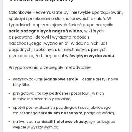
Członkowie Heaven’s Gate byli niezwykle uporządkowani,
spokojni i przekonani o słuszności swoich działań. W
tygodniach poprzedzających śmierć grupa nakręciła
serie pożegnalnych nagrań wideo
, w których
dziękowano liderowi i wyrażano radość z
nadchodzącego „wyzwolenia”. Widać na nich ludzi
pogodnych, spokojnych, uśmiechniętych, pełnych
przekonania, że biorą udział w
świętym wydarzeniu
.
Przygotowania przebiegały metodycznie:
wszyscy zakupili
jednakowe stroje
– czarne dresy i nowe
buty Nike,
przygotowali
torby podróżne
i pozostawili w nich
identyczne przedmioty osobiste,
spożyli posiłek złożony z puddingów i sosu jabłkowego
zmieszanego z
środkiem nasennym
, popijając wódką,
na twarzach umieścili
fioletowe chusty
, symbolizujące
wejście w wyższy wymiar,