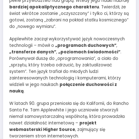
pełne przywództwo nad grupą. Wtedy jego nauki nabrały
bardziej apokaliptycznego charakteru
. Twierdził, że
świat wkrótce zostanie „oczyszczony” i tylko ci, którzy są
gotowi, zostaną „zabrani na pokład statku kosmicznego”
do „nowego wymiaru”.
Applewhite zaczął wykorzystywać język nowoczesnych
technologii – mówił o
„programach duchowych”
,
„transferze danych”
,
„poziomach świadomości”
.
Porównywał duszę do „oprogramowania”, a ciało do
„sprzętu, który trzeba odrzucić, by zaktualizować
system”. Ten język trafiał do młodych ludzi
zainteresowanych technologią i komputerami, którzy
widzieli w jego naukach
połączenie duchowości z
nauką
.
W latach 90. grupa przeniosła się do Kalifornii, do Rancho
Santa Fe. Tam Applewhite i jego uczniowie stworzyli
niemal samowystarczalną wspólnotę, która prowadziła
nawet działalność internetową –
projekt
webmasterski Higher Source
, zajmujący się
tworzeniem stron internetowych.