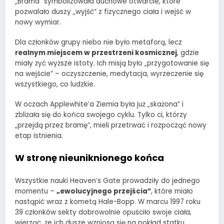
„Brama” symbolizowała duchowe otwarcie, które
pozwalało duszy „wyjść” z fizycznego ciała i wejść w
nowy wymiar.
Dla członków grupy niebo nie było metaforą, lecz
realnym miejscem w przestrzeni kosmicznej
, gdzie
miały żyć wyższe istoty. Ich misją było „przygotowanie się
na wejście” – oczyszczenie, medytacja, wyrzeczenie się
wszystkiego, co ludzkie.
W oczach Applewhite’a Ziemia była już „skażona” i
zbliżała się do końca swojego cyklu. Tylko ci, którzy
„przejdą przez bramę”, mieli przetrwać i rozpocząć nowy
etap istnienia.
W stronę nieuniknionego końca
Wszystkie nauki Heaven’s Gate prowadziły do jednego
momentu –
„ewolucyjnego przejścia”
, które miało
nastąpić wraz z kometą Hale-Bopp. W marcu 1997 roku
39 członków sekty dobrowolnie opuściło swoje ciała,
wierząc, że ich dusze wzniosą się na pokład statku.