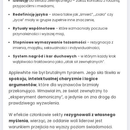
Izolację
od świata zewnętrznego – zakaz kontaktu z rodziną,
przyjaciółmi i mediami,
Redefinicję języka
– słowa takie jak „śmierć”, „ciało” czy
„życie” miały w grupie zupełnie inne znaczenie,
Rytuały wspólnotowe
– które wzmacniały poczucie
przynależności i wyższej misji,
Stopniowe wymazywanie tożsamości
– rezygnacja z
imienia, majątku, seksualności i indywidualności,
System nagród i kar duchowych
– w którym każdy krok
wątpliwości traktowano jako „atak sił zewnętrznych”.
Applewhite nie był brutalnym tyranem. Jego siła tkwiła w
spokoju, intelektualnej charyzmie i logice
argumentów
, które dla wyznawców brzmiały
przekonująco. Wmawiał im, że świat zewnętrzny to
„eksperyment demoniczny”, a jedynie on zna drogę do
prawdziwego wyzwolenia.
W efekcie członkowie sekty
rezygnowali z własnego
myślenia
, wierząc, że oddanie woli liderowi jest
warunkiem przejścia na wyższy poziom świadomości.