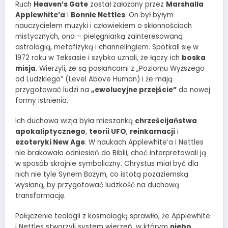
Ruch
Heaven’s Gate
został założony przez
Marshalla
Applewhite’a
i
Bonnie Nettles
. On był byłym
nauczycielem muzyki i człowiekiem o skłonnościach
mistycznych, ona – pielęgniarką zainteresowaną
astrologią, metafizyką i channelingiem. Spotkali się w
1972 roku w Teksasie i szybko uznali, że łączy ich
boska
misja
. Wierzyli, że są posłańcami z „Poziomu Wyższego
od Ludzkiego” (Level Above Human) i że mają
przygotować ludzi na
„ewolucyjne przejście”
do nowej
formy istnienia.
Ich duchowa wizja była mieszanką
chrześcijaństwa
apokaliptycznego
,
teorii UFO
,
reinkarnacji
i
ezoteryki New Age
. W naukach Applewhite’a i Nettles
nie brakowało odniesień do Biblii, choć interpretowali ją
w sposób skrajnie symboliczny. Chrystus miał być dla
nich nie tyle Synem Bożym, co istotą pozaziemską
wysłaną, by przygotować ludzkość na duchową
transformację.
Połączenie teologii z kosmologią sprawiło, że Applewhite
i Nettles stworzyli system wierzeń, w którym
niebo