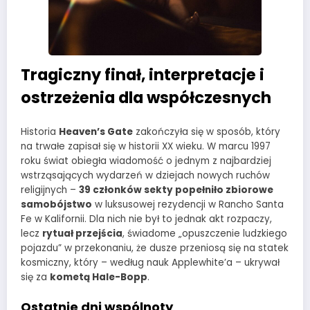
Tragiczny finał, interpretacje i
ostrzeżenia dla współczesnych
Historia
Heaven’s Gate
zakończyła się w sposób, który
na trwałe zapisał się w historii XX wieku. W marcu 1997
roku świat obiegła wiadomość o jednym z najbardziej
wstrząsających wydarzeń w dziejach nowych ruchów
religijnych –
39 członków sekty popełniło zbiorowe
samobójstwo
w luksusowej rezydencji w Rancho Santa
Fe w Kalifornii. Dla nich nie był to jednak akt rozpaczy,
lecz
rytuał przejścia
, świadome „opuszczenie ludzkiego
pojazdu” w przekonaniu, że dusze przeniosą się na statek
kosmiczny, który – według nauk Applewhite’a – ukrywał
się za
kometą Hale-Bopp
.
Ostatnie dni wspólnoty