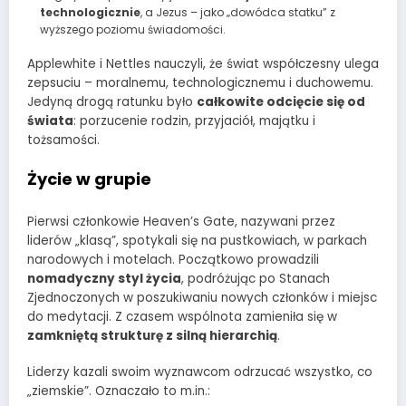
technologicznie
, a Jezus – jako „dowódca statku” z
wyższego poziomu świadomości.
Applewhite i Nettles nauczyli, że świat współczesny ulega
zepsuciu – moralnemu, technologicznemu i duchowemu.
Jedyną drogą ratunku było
całkowite odcięcie się od
świata
: porzucenie rodzin, przyjaciół, majątku i
tożsamości.
Życie w grupie
Pierwsi członkowie Heaven’s Gate, nazywani przez
liderów „klasą”, spotykali się na pustkowiach, w parkach
narodowych i motelach. Początkowo prowadzili
nomadyczny styl życia
, podróżując po Stanach
Zjednoczonych w poszukiwaniu nowych członków i miejsc
do medytacji. Z czasem wspólnota zamieniła się w
zamkniętą strukturę z silną hierarchią
.
Liderzy kazali swoim wyznawcom odrzucać wszystko, co
„ziemskie”. Oznaczało to m.in.: