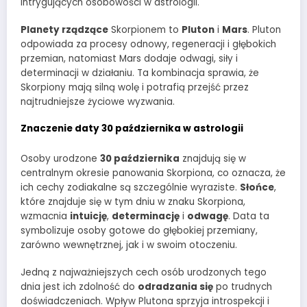
intrygujących osobowości w astrologii.
Planety rządzące
Skorpionem to
Pluton
i
Mars
. Pluton
odpowiada za procesy odnowy, regeneracji i głębokich
przemian, natomiast Mars dodaje odwagi, siły i
determinacji w działaniu. Ta kombinacja sprawia, że
Skorpiony mają silną wolę i potrafią przejść przez
najtrudniejsze życiowe wyzwania.
Znaczenie daty 30 października w astrologii
Osoby urodzone
30 października
znajdują się w
centralnym okresie panowania Skorpiona, co oznacza, że
ich cechy zodiakalne są szczególnie wyraziste.
Słońce
,
które znajduje się w tym dniu w znaku Skorpiona,
wzmacnia
intuicję
,
determinację
i
odwagę
. Data ta
symbolizuje osoby gotowe do głębokiej przemiany,
zarówno wewnętrznej, jak i w swoim otoczeniu.
Jedną z najważniejszych cech osób urodzonych tego
dnia jest ich zdolność do
odradzania się
po trudnych
doświadczeniach. Wpływ Plutona sprzyja introspekcji i