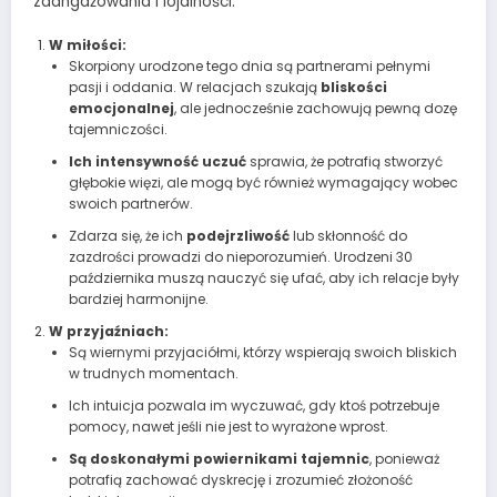
zaangażowania i lojalności.
W miłości:
Skorpiony urodzone tego dnia są partnerami pełnymi
pasji i oddania. W relacjach szukają
bliskości
emocjonalnej
, ale jednocześnie zachowują pewną dozę
tajemniczości.
Ich intensywność uczuć
sprawia, że potrafią stworzyć
głębokie więzi, ale mogą być również wymagający wobec
swoich partnerów.
Zdarza się, że ich
podejrzliwość
lub skłonność do
zazdrości prowadzi do nieporozumień. Urodzeni 30
października muszą nauczyć się ufać, aby ich relacje były
bardziej harmonijne.
W przyjaźniach:
Są wiernymi przyjaciółmi, którzy wspierają swoich bliskich
w trudnych momentach.
Ich intuicja pozwala im wyczuwać, gdy ktoś potrzebuje
pomocy, nawet jeśli nie jest to wyrażone wprost.
Są doskonałymi powiernikami tajemnic
, ponieważ
potrafią zachować dyskrecję i zrozumieć złożoność