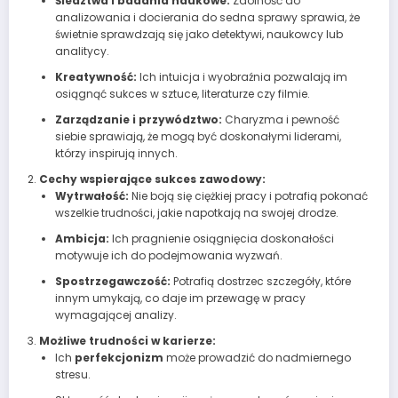
Śledztwa i badania naukowe:
Zdolność do
analizowania i docierania do sedna sprawy sprawia, że
świetnie sprawdzają się jako detektywi, naukowcy lub
analitycy.
Kreatywność:
Ich intuicja i wyobraźnia pozwalają im
osiągnąć sukces w sztuce, literaturze czy filmie.
Zarządzanie i przywództwo:
Charyzma i pewność
siebie sprawiają, że mogą być doskonałymi liderami,
którzy inspirują innych.
Cechy wspierające sukces zawodowy:
Wytrwałość:
Nie boją się ciężkiej pracy i potrafią pokonać
wszelkie trudności, jakie napotkają na swojej drodze.
Ambicja:
Ich pragnienie osiągnięcia doskonałości
motywuje ich do podejmowania wyzwań.
Spostrzegawczość:
Potrafią dostrzec szczegóły, które
innym umykają, co daje im przewagę w pracy
wymagającej analizy.
Możliwe trudności w karierze:
Ich
perfekcjonizm
może prowadzić do nadmiernego
stresu.