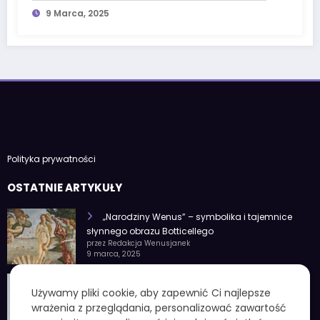
9 Marca, 2025
Polityka prywatności
OSTATNIE ARTYKUŁY
„Narodziny Wenus” – symbolika i tajemnice
słynnego obrazu Botticellego
przez Redakcja Wenusjanek
9 marca, 2025
1 czerwca znak zodiaku – Charakterystyka i
Używamy pliki cookie, aby zapewnić Ci najlepsze
cechy osobowości
wrażenia z przeglądania, personalizować zawartość
przez Redakcja Wenusjanek
4 lutego, 2025