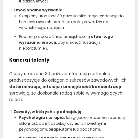
ludzkich emocji.
Emocjonalne wyzwania:
Skorpiony urodzone 30 października mają tendencję do
tłumienia swoich uczuć, co może prowadzić do
wewnętrznego napięcia.
Powinni pracować nad umiejętnością
otwartego
wyrażania emocji
, aby uniknąć frustracji i
nieporozumień.
Kariera i talenty
Osoby urodzone 30 października mają naturalne
predyspozycje do osiągania sukcesów zawodowych. Ich
determinacja
,
intuicja
i
umiejętność koncentracji
sprawiają, że doskonale radzą sobie w wymagających
rolach.
Zawody, w których się odnajdują:
Psychologia i terapia:
Ich głębokie zrozumienie emocji i
skłonność do introspekcji czynią ich świetnymi
psychologami, terapeutami lub coachami.