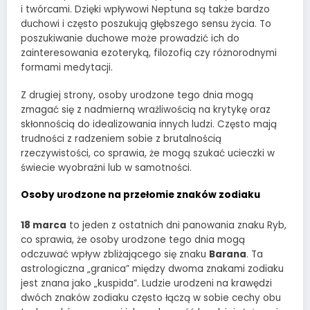
i twórcami. Dzięki wpływowi Neptuna są także bardzo
duchowi i często poszukują głębszego sensu życia. To
poszukiwanie duchowe może prowadzić ich do
zainteresowania ezoteryką, filozofią czy różnorodnymi
formami medytacji.
Z drugiej strony, osoby urodzone tego dnia mogą
zmagać się z nadmierną wrażliwością na krytykę oraz
skłonnością do idealizowania innych ludzi. Często mają
trudności z radzeniem sobie z brutalnością
rzeczywistości, co sprawia, że mogą szukać ucieczki w
świecie wyobraźni lub w samotności.
Osoby urodzone na przełomie znaków zodiaku
18 marca
to jeden z ostatnich dni panowania znaku Ryb,
co sprawia, że osoby urodzone tego dnia mogą
odczuwać wpływ zbliżającego się znaku
Barana
. Ta
astrologiczna „granica” między dwoma znakami zodiaku
jest znana jako „kuspida”. Ludzie urodzeni na krawędzi
dwóch znaków zodiaku często łączą w sobie cechy obu