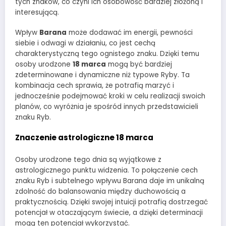
tych znaków, co czyni ich osobowość bardziej złożoną i
interesującą.
Wpływ
Barana
może dodawać im energii, pewności
siebie i odwagi w działaniu, co jest cechą
charakterystyczną tego ognistego znaku. Dzięki temu
osoby urodzone
18 marca
mogą być bardziej
zdeterminowane i dynamiczne niż typowe Ryby. Ta
kombinacja cech sprawia, że potrafią marzyć i
jednocześnie podejmować kroki w celu realizacji swoich
planów, co wyróżnia je spośród innych przedstawicieli
znaku Ryb.
Znaczenie astrologiczne 18 marca
Osoby urodzone tego dnia są wyjątkowe z
astrologicznego punktu widzenia. To połączenie cech
znaku Ryb i subtelnego wpływu Barana daje im unikalną
zdolność do balansowania między duchowością a
praktycznością. Dzięki swojej intuicji potrafią dostrzegać
potencjał w otaczającym świecie, a dzięki determinacji
mogą ten potencjał wykorzystać.