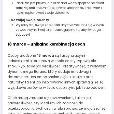
Idealizm jest piękny, ale czasami warto spojrzeć na świat
bardziej realistycznie. To pozwoli uniknąć rozczarowań i
lepiej zaplanować swoje działania.
Rozwijaj swoje talenty
Wykorzystaj swoje zdolności artystyczne i intuicję w życiu
zawodowym. Twój talent zasługuje na to, aby świat go
zobaczył.
18 marca – unikalna kombinacja cech
Osoby urodzone
18 marca
są fascynującymi
jednostkami, które łączą w sobie cechy typowe dla
znaku Ryb, takie jak wrażliwość i kreatywność, z wpływem
dynamicznego Barana, który dodaje im odwagi i
determinacji. Ich emocjonalna głębia, intuicja oraz
naturalny talent do inspirowania innych sprawiają, że są
wyjątkowe zarówno w życiu osobistym, jak i zawodowym.
Choć mogą zmagać się z wyzwaniami, takimi jak
nadwrażliwość czy idealizm, ich zdolność do
przekształcania tych cech w siłę sprawia, że mają szansę
na życie pełne spełnienia i satysfakcji. Jeśli nauczą się