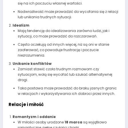
się na ich poczuciu własnej wartości.
Nadwrażliwość może prowadzić do wycofania się z relacji
lub unikania trudnych sytuacji.
Idealizm
Mają tendencję do idealizowania zarówno ludzi, jak i
sytuacji, co może prowadzić do rozczarowań.
Często oczekują od innych więcej, niż są oni w stanie
zaoferować, co powoduje frustrację i poczucie
niezrozumienia.
Unikanie konfliktów
Zamiast stawić czoła trudnym rozmowom czy
sytuacjom, wolą się wycofać lub szukać alternatywnej
drogi.
Taka postawa może prowadzić do braku jasnych granic
w relacjach i wykorzystywania ich dobroci przez innych.
Relacje i miłość
Romantyzm i oddanie
W miłości osoby urodzone
18 marca
są wyjątkowo
romantyczne, pełne czułości i troski.