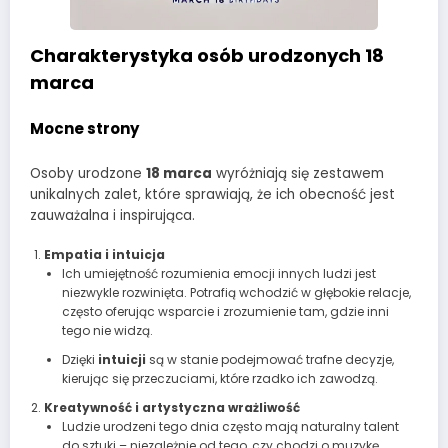
Charakterystyka osób urodzonych 18
marca
Mocne strony
Osoby urodzone
18 marca
wyróżniają się zestawem
unikalnych zalet, które sprawiają, że ich obecność jest
zauważalna i inspirująca.
Empatia i intuicja
Ich umiejętność rozumienia emocji innych ludzi jest
niezwykle rozwinięta. Potrafią wchodzić w głębokie relacje,
często oferując wsparcie i zrozumienie tam, gdzie inni
tego nie widzą.
Dzięki
intuicji
są w stanie podejmować trafne decyzje,
kierując się przeczuciami, które rzadko ich zawodzą.
Kreatywność i artystyczna wrażliwość
Ludzie urodzeni tego dnia często mają naturalny talent
do sztuki – niezależnie od tego, czy chodzi o muzykę,