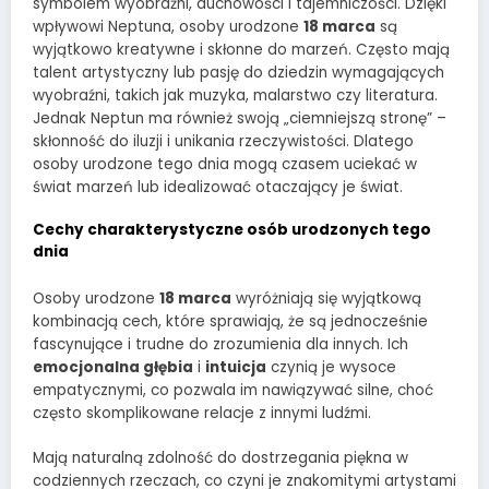
symbolem wyobraźni, duchowości i tajemniczości. Dzięki
wpływowi Neptuna, osoby urodzone
18 marca
są
wyjątkowo kreatywne i skłonne do marzeń. Często mają
talent artystyczny lub pasję do dziedzin wymagających
wyobraźni, takich jak muzyka, malarstwo czy literatura.
Jednak Neptun ma również swoją „ciemniejszą stronę” –
skłonność do iluzji i unikania rzeczywistości. Dlatego
osoby urodzone tego dnia mogą czasem uciekać w
świat marzeń lub idealizować otaczający je świat.
Cechy charakterystyczne osób urodzonych tego
dnia
Osoby urodzone
18 marca
wyróżniają się wyjątkową
kombinacją cech, które sprawiają, że są jednocześnie
fascynujące i trudne do zrozumienia dla innych. Ich
emocjonalna głębia
i
intuicja
czynią je wysoce
empatycznymi, co pozwala im nawiązywać silne, choć
często skomplikowane relacje z innymi ludźmi.
Mają naturalną zdolność do dostrzegania piękna w
codziennych rzeczach, co czyni je znakomitymi artystami