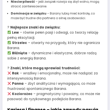
Niecierpliwość
– jeśli związek rozwija się zbyt wolno, mogą
stracić zainteresowanie.
Dominacja w związku
– Barany lubią mieć kontrolę, co
może być trudne dla partnera o silnej osobowości.
?
Najlepsze znaki do związku:
Lew
– równie pełen pasji i odwagi, co tworzy relację
pełną ekscytacji.
Strzelec
– otwarty na przygody, który nie ogranicza
Barana.
Bliźnięta
– dynamiczne i elastyczne, dobrze radzą
sobie z energią Barana.
?
Znaki, które mogą sprawiać trudności:
Rak
– wrażliwy i emocjonalny, może nie nadążać za
intensywnością Barana.
Panna
– zbyt analityczna i wymagająca, co może
frustrować spontanicznego Barana.
Koziorożec
– pragmatyczny i poważny, co może nie
pasować do ryzykownego podejścia Barana.
Kariera i finanse – jakie zawody pasują