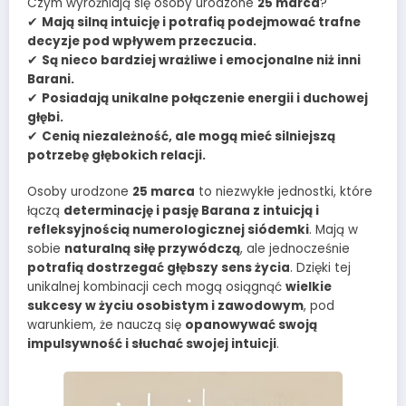
Czym wyróżniają się osoby urodzone
25 marca
?
✔
Mają silną intuicję i potrafią podejmować trafne
decyzje pod wpływem przeczucia.
✔
Są nieco bardziej wrażliwe i emocjonalne niż inni
Barani.
✔
Posiadają unikalne połączenie energii i duchowej
głębi.
✔
Cenią niezależność, ale mogą mieć silniejszą
potrzebę głębokich relacji.
Osoby urodzone
25 marca
to niezwykłe jednostki, które
łączą
determinację i pasję Barana z intuicją i
refleksyjnością numerologicznej siódemki
. Mają w
sobie
naturalną siłę przywódczą
, ale jednocześnie
potrafią dostrzegać głębszy sens życia
. Dzięki tej
unikalnej kombinacji cech mogą osiągnąć
wielkie
sukcesy w życiu osobistym i zawodowym
, pod
warunkiem, że nauczą się
opanowywać swoją
impulsywność i słuchać swojej intuicji
.