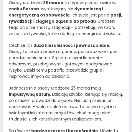
Osoby urodzone
25 marca
to typowi przedstawiciele
znaku Barana
, wyróżniający się
dynamiczną i
energetyczną osobowością
. Ich życie jest pełne
pasji,
rywalizacji i ciągłego dążenia do przodu
. Urodzeni
tego dnia nie znoszą stagnacji – potrzebują wyzwań,
zmian i aktywności, które dodają im energii do działania.
Cechuje ich
duża niezależność i pewność siebie
.
Osoby te rzadko proszą o pomoc, ponieważ wierzą, że
poradzą sobie same. Są naturalnymi liderami –
odważnymi, przebojowymi i gotowymi podejmować
ryzyko. Dzięki temu potrafią przewodzić grupie i
inspirować innych do działania.
Jednocześnie osoby urodzone 25 marca mają
impulsywną naturę
. Działają szybko, kierując się intuicją,
co czasem prowadzi do błędów. Nie lubią czekać ani
analizować – wolą działać od razu. Ta cecha czyni ich
świetnymi inicjatorami projektów, choć mogą mieć
trudności z ich konsekwentnym realizowaniem.
Są również
bardzo szczere i bezpośrednie
. Mówią to,