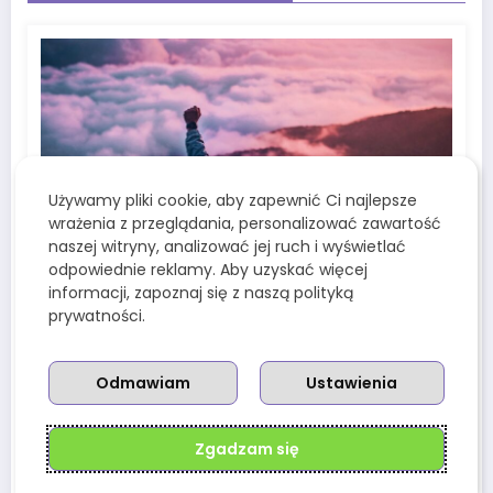
Używamy pliki cookie, aby zapewnić Ci najlepsze
wrażenia z przeglądania, personalizować zawartość
naszej witryny, analizować jej ruch i wyświetlać
Redakcja Wenusjanek
0
odpowiednie reklamy. Aby uzyskać więcej
Medium Coeli – co oznacza Twój
informacji, zapoznaj się z naszą polityką
szczyt kariery w astrologii?
prywatności.
19 Lipca, 2025
Odmawiam
Ustawienia
Zgadzam się