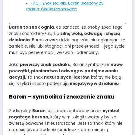
FAQ – Znak zodiaku Baran urodzony 25
marca: Cechy i osobowość
Baran to znak ognia
, co oznacza, że osoby spod tego
znaku charakteryzują się
silną wolą, odwagą i chęcią
działania
. Baran zawsze idzie naprzód, nie oglądając się
za siebie. Nie lubi stagnacji ani przeciętności – jego życie
musi być pełne emocji, wyzwań i adrenaliny.
Jako
pierwszy znak zodiaku
, Baran symbolizuje
nowe
początki, pionierstwo i odwagę w podejmowaniu
decyzji
. To znak
naturalnych liderów
, którzy nie boją
się ryzyka i często podejmują
inicjatywę w działaniu
.
Baran – symbolika i znaczenie znaku
Zodiakalny
Baran
jest reprezentowany przez
symbol
rogatego barana
, który w mitologii uważany był za
zwierzę odważne i nieustraszone. Jest to znak, który nie
cofa się przed trudnościami, lecz z determinacją