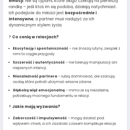
emocji
. Nie są typami, które długo czekają na pierwszą
randkę – jeśli ktoś im się podoba, działają natychmiast.
Ich podejście do miłości jest
bezpośrednie i
intensywne
, a partner musi nadążyć za ich
dynamicznym stylem życia.
?
Co cenią w relacjach?
Ekscytację i spontaniczność
– nie znoszą rutyny, związek z
nimi to ciągłe przygody.
Szczerość i autentyczność
– nie tolerują manipulacji ani
niejasnych intencji.
Niezależność partnera
– lubią dominować, ale szanują
osobę, która potrafi utrzymać własne zdanie.
Głęboką więź emocjonalną
– mimo że są niezależne,
potrzebują mocnego fundamentu w relacji.
?
Jakie mają wyzwania?
Zaborczość i impulsywność
– mogą działać pod
wpływem chwili, a ich zazdrość czasem komplikuje relacje.