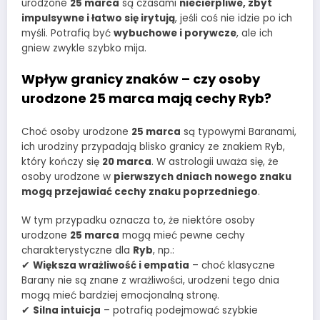
urodzone
25 marca
są czasami
niecierpliwe, zbyt
impulsywne i łatwo się irytują
, jeśli coś nie idzie po ich
myśli. Potrafią być
wybuchowe i porywcze
, ale ich
gniew zwykle szybko mija.
Wpływ granicy znaków – czy osoby
urodzone 25 marca mają cechy Ryb?
Choć osoby urodzone
25 marca
są typowymi Baranami,
ich urodziny przypadają blisko granicy ze znakiem Ryb,
który kończy się
20 marca
. W astrologii uważa się, że
osoby urodzone w
pierwszych dniach nowego znaku
mogą przejawiać cechy znaku poprzedniego
.
W tym przypadku oznacza to, że niektóre osoby
urodzone
25 marca
mogą mieć pewne cechy
charakterystyczne dla
Ryb
, np.:
✔
Większa wrażliwość i empatia
– choć klasyczne
Barany nie są znane z wrażliwości, urodzeni tego dnia
mogą mieć bardziej emocjonalną stronę.
✔
Silna intuicja
– potrafią podejmować szybkie