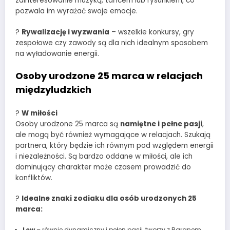
zainteresowanie muzyką, tańcem lub rysunkiem, co
pozwala im wyrażać swoje emocje.
?
Rywalizację i wyzwania
– wszelkie konkursy, gry
zespołowe czy zawody są dla nich idealnym sposobem
na wyładowanie energii.
Osoby urodzone 25 marca w relacjach
międzyludzkich
?
W miłości
Osoby urodzone 25 marca są
namiętne i pełne pasji
,
ale mogą być również wymagające w relacjach. Szukają
partnera, który będzie ich równym pod względem energii
i niezależności. Są bardzo oddane w miłości, ale ich
dominujący charakter może czasem prowadzić do
konfliktów.
?
Idealne znaki zodiaku dla osób urodzonych 25
marca:
Lew
– równie dynamiczny i pełen pasji, tworzy z Baranem