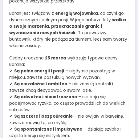
pokonuje wszystkie przeszkody.
Baran jest związany z
energią wojownika
, co czyni go
dynamicznym i pełnym pasji. W jego naturze leży
walka
o swoje marzenia, przekraczanie granic i
wyznaczanie nowych ścieżek
. To prawdziwy
buntownik, który nie podąża za tłumem, lecz sam tworzy
własne zasady.
Osoby urodzone
25 marca
wykazują typowe cechy
Barana:
✔
Są pełne energii i pasji
– nigdy nie pozostają w
miejscu, zawsze poszukują nowych wyzwań.
✔
Są niezależne i ambitne
– nie znoszą kontroli i
zawsze chcą decydować o swoim losie.
✔
Są odważne i nieustraszone
– nie boją się
podejmować ryzyka, co często prowadzi ich do wielkich
sukcesów.
✔
Są szczere i bezpośrednie
– nie owijały w bawełnę,
zawsze mówią to, co myślą.
✔
Są spontaniczne i impulsywne
– działają szybko i
często kierują się instynktem.