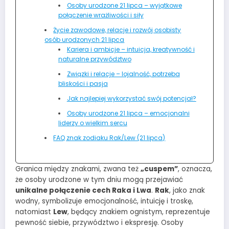
Osoby urodzone 21 lipca – wyjątkowe
połączenie wrażliwości i siły
Życie zawodowe, relacje i rozwój osobisty
osób urodzonych 21 lipca
Kariera i ambicje – intuicja, kreatywność i
naturalne przywództwo
Związki i relacje – lojalność, potrzeba
bliskości i pasja
Jak najlepiej wykorzystać swój potencjał?
Osoby urodzone 21 lipca – emocjonalni
liderzy o wielkim sercu
FAQ znak zodiaku Rak/Lew (21 lipca)
Granica między znakami, zwana też
„cuspem”
, oznacza,
że osoby urodzone w tym dniu mogą przejawiać
unikalne połączenie cech Raka i Lwa
.
Rak
, jako znak
wodny, symbolizuje emocjonalność, intuicję i troskę,
natomiast
Lew
, będący znakiem ognistym, reprezentuje
pewność siebie, przywództwo i ekspresję. Osoby