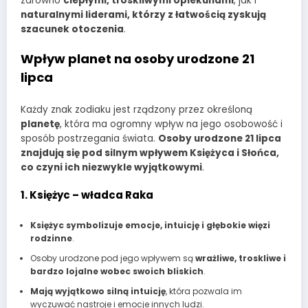
zarówno
ciepłymi, troskliwymi opiekunami
, jak i
naturalnymi liderami, którzy z łatwością zyskują
szacunek otoczenia
.
Wpływ planet na osoby urodzone 21
lipca
Każdy znak zodiaku jest rządzony przez określoną
planetę
, która ma ogromny wpływ na jego osobowość i
sposób postrzegania świata.
Osoby urodzone 21 lipca
znajdują się pod silnym wpływem Księżyca i Słońca,
co czyni ich niezwykle wyjątkowymi
.
1. Księżyc – władca Raka
Księżyc symbolizuje emocje, intuicję i głębokie więzi
rodzinne
.
Osoby urodzone pod jego wpływem są
wrażliwe, troskliwe i
bardzo lojalne wobec swoich bliskich
.
Mają wyjątkowo silną intuicję
, która pozwala im
wyczuwać nastroje i emocje innych ludzi.