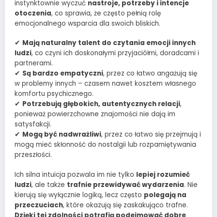
instynktownie wyczuć
nastroje, potrzeby i intencje
otoczenia
, co sprawia, że często pełnią rolę
emocjonalnego wsparcia dla swoich bliskich.
✔
Mają naturalny talent do czytania emocji innych
ludzi
, co czyni ich doskonałymi przyjaciółmi, doradcami i
partnerami.
✔
Są bardzo empatyczni
, przez co łatwo angażują się
w problemy innych – czasem nawet kosztem własnego
komfortu psychicznego.
✔
Potrzebują głębokich, autentycznych relacji
,
ponieważ powierzchowne znajomości nie dają im
satysfakcji.
✔
Mogą być nadwrażliwi
, przez co łatwo się przejmują i
mogą mieć skłonność do nostalgii lub rozpamiętywania
przeszłości.
Ich silna intuicja pozwala im nie tylko
lepiej rozumieć
ludzi
, ale także
trafnie przewidywać wydarzenia
. Nie
kierują się wyłącznie logiką, lecz często
polegają na
przeczuciach
, które okazują się zaskakująco trafne.
Dzięki tej zdolności potrafią podejmować dobre