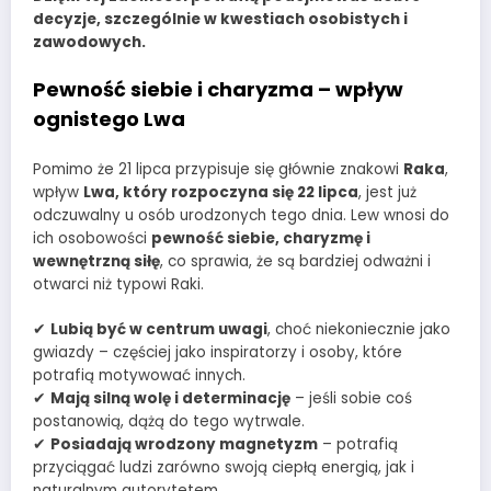
decyzje, szczególnie w kwestiach osobistych i
zawodowych.
Pewność siebie i charyzma – wpływ
ognistego Lwa
Pomimo że 21 lipca przypisuje się głównie znakowi
Raka
,
wpływ
Lwa, który rozpoczyna się 22 lipca
, jest już
odczuwalny u osób urodzonych tego dnia. Lew wnosi do
ich osobowości
pewność siebie, charyzmę i
wewnętrzną siłę
, co sprawia, że są bardziej odważni i
otwarci niż typowi Raki.
✔
Lubią być w centrum uwagi
, choć niekoniecznie jako
gwiazdy – częściej jako inspiratorzy i osoby, które
potrafią motywować innych.
✔
Mają silną wolę i determinację
– jeśli sobie coś
postanowią, dążą do tego wytrwale.
✔
Posiadają wrodzony magnetyzm
– potrafią
przyciągać ludzi zarówno swoją ciepłą energią, jak i
naturalnym autorytetem.