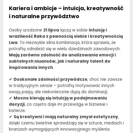
Kariera i ambicje – intuicja, kreatywność
i naturalne przywództwo
Osoby urodzone
21 lipca
łączą w sobie
intuicję i
wrażliwość Raka z pewnością siebie i kreatywnością
Lwa
. To niezwykle silna kombinacja, która sprawia, że
potrafią odnaleźć się w wielu dziedzinach zawodowych.
Mają zarówno zdolność do analizowania emocji i
subtelnych niuansów, jak i naturalny talent do
inspirowania innych
.
✔
Doskonałe zdolności przywódcze
, choć nie zawsze
w tradycyjnym sensie – potrafią motywować innych
swoją pasją, ale niekoniecznie dążą do dominacji.
✔
Mocno kierują się intuicją w podejmowaniu
decyzji
, co często daje im przewagę w biznesie i
karierze.
✔
Są kreatywni i mają naturalny zmysł estetyczny
,
dzięki czemu świetnie sprawdzają się w sztuce, mediach i
branżach wymagających innowacyjnego myślenia.