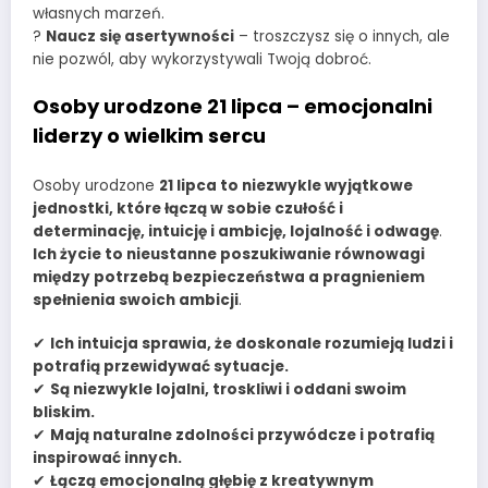
własnych marzeń.
?
Naucz się asertywności
– troszczysz się o innych, ale
nie pozwól, aby wykorzystywali Twoją dobroć.
Osoby urodzone 21 lipca – emocjonalni
liderzy o wielkim sercu
Osoby urodzone
21 lipca to niezwykle wyjątkowe
jednostki, które łączą w sobie czułość i
determinację, intuicję i ambicję, lojalność i odwagę
.
Ich życie to nieustanne poszukiwanie równowagi
między potrzebą bezpieczeństwa a pragnieniem
spełnienia swoich ambicji
.
✔
Ich intuicja sprawia, że doskonale rozumieją ludzi i
potrafią przewidywać sytuacje.
✔
Są niezwykle lojalni, troskliwi i oddani swoim
bliskim.
✔
Mają naturalne zdolności przywódcze i potrafią
inspirować innych.
✔
Łączą emocjonalną głębię z kreatywnym