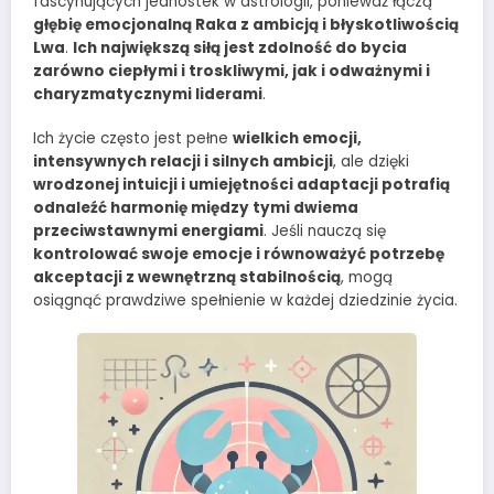
fascynujących jednostek w astrologii, ponieważ łączą
głębię emocjonalną Raka z ambicją i błyskotliwością
Lwa
.
Ich największą siłą jest zdolność do bycia
zarówno ciepłymi i troskliwymi, jak i odważnymi i
charyzmatycznymi liderami
.
Ich życie często jest pełne
wielkich emocji,
intensywnych relacji i silnych ambicji
, ale dzięki
wrodzonej intuicji i umiejętności adaptacji potrafią
odnaleźć harmonię między tymi dwiema
przeciwstawnymi energiami
. Jeśli nauczą się
kontrolować swoje emocje i równoważyć potrzebę
akceptacji z wewnętrzną stabilnością
, mogą
osiągnąć prawdziwe spełnienie w każdej dziedzinie życia.