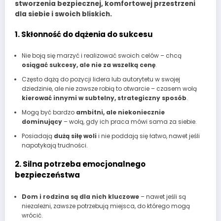
stworzenia bezpiecznej, komfortowej przestrzeni
dla siebie i swoich bliskich.
1. Skłonność do dążenia do sukcesu
Nie boją się marzyć i realizować swoich celów – chcą
osiągać sukcesy, ale nie za wszelką cenę
.
Często dążą do pozycji lidera lub autorytetu w swojej
dziedzinie, ale nie zawsze robią to otwarcie – czasem wolą
kierować innymi w subtelny, strategiczny sposób
.
Mogą być bardzo
ambitni, ale niekoniecznie
dominujący
– wolą, gdy ich praca mówi sama za siebie.
Posiadają
dużą siłę woli
i nie poddają się łatwo, nawet jeśli
napotykają trudności.
2. Silna potrzeba emocjonalnego
bezpieczeństwa
Dom i rodzina są dla nich kluczowe
– nawet jeśli są
niezależni, zawsze potrzebują miejsca, do którego mogą
wrócić.