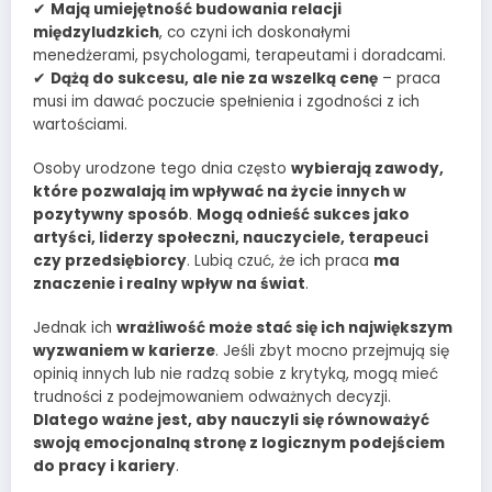
✔
Mają umiejętność budowania relacji
międzyludzkich
, co czyni ich doskonałymi
menedżerami, psychologami, terapeutami i doradcami.
✔
Dążą do sukcesu, ale nie za wszelką cenę
– praca
musi im dawać poczucie spełnienia i zgodności z ich
wartościami.
Osoby urodzone tego dnia często
wybierają zawody,
które pozwalają im wpływać na życie innych w
pozytywny sposób
.
Mogą odnieść sukces jako
artyści, liderzy społeczni, nauczyciele, terapeuci
czy przedsiębiorcy
. Lubią czuć, że ich praca
ma
znaczenie i realny wpływ na świat
.
Jednak ich
wrażliwość może stać się ich największym
wyzwaniem w karierze
. Jeśli zbyt mocno przejmują się
opinią innych lub nie radzą sobie z krytyką, mogą mieć
trudności z podejmowaniem odważnych decyzji.
Dlatego ważne jest, aby nauczyli się równoważyć
swoją emocjonalną stronę z logicznym podejściem
do pracy i kariery
.