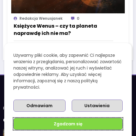
Redakcja Wenusjanek
0
Księżyce Wenus – czy ta planeta
naprawdę ich nie ma?
9 Marca, 2025
Używamy pliki cookie, aby zapewnić Ci najlepsze
wrażenia z przeglądania, personalizować zawartość
naszej witryny, analizować jej ruch i wyświetlać
odpowiednie reklamy. Aby uzyskać więcej
informacji, zapoznaj się z naszą polityką
prywatności.
Odmawiam
Ustawienia
Polityka prywatności
OSTATNIE ARTYKUŁY
Zgadzam się
„Narodziny Wenus” – symbolika i tajemnice