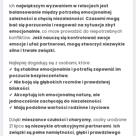
Ich
największym wyzwaniem w relacjach jest
balansowanie między potrzebą emocjonalnej
zależności a chęcią niezależności
.
Czasami mogą
bać się porzucenia i reagować na sytuacje zbyt
emocjonalnie
, co może prowadzić do niepotrzebnych
konfliktów.
Jeśli nauczą się kontrolować swoje
emocje i ufać partnerowi, mogą stworzyć niezwykle
silne i trwałe związki.
Najlepiej dogadują się z osobami, które:
✔
Są stabilne emocjonalnie i potrafią zapewnić im
poczucie bezpieczeństwa
.
✔
Nie boją się głębokich rozmów i prawdziwej
bliskości
.
✔
Akceptują ich emocjonalną naturę, ale
jednocześnie zachęcają do niezależności
.
✔
Mają podobne wartości rodzinne i życiowe
.
Dzięki
mieszance czułości i charyzmy
, osoby urodzone
21 lipca
są niezwykle atrakcyjnymi partnerami
.
Ich
związki są pełne namiętności, głębi i prawdziwego