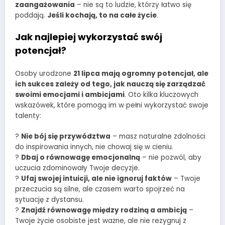
zaangażowania
– nie są to ludzie, którzy łatwo się
poddają.
Jeśli kochają, to na całe życie
.
Jak najlepiej wykorzystać swój
potencjał?
Osoby urodzone
21 lipca mają ogromny potencjał, ale
ich sukces zależy od tego, jak nauczą się zarządzać
swoimi emocjami i ambicjami
. Oto kilka kluczowych
wskazówek, które pomogą im w pełni wykorzystać swoje
talenty:
?
Nie bój się przywództwa
– masz naturalne zdolności
do inspirowania innych, nie chowaj się w cieniu.
?
Dbaj o równowagę emocjonalną
– nie pozwól, aby
uczucia zdominowały Twoje decyzje.
?
Ufaj swojej intuicji, ale nie ignoruj faktów
– Twoje
przeczucia są silne, ale czasem warto spojrzeć na
sytuację z dystansu.
?
Znajdź równowagę między rodziną a ambicją
–
Twoje życie osobiste jest ważne, ale nie rezygnuj z