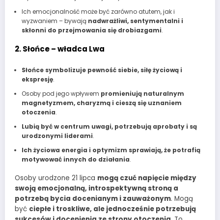
Ich emocjonalność może być zarówno atutem, jak i
wyzwaniem – bywają
nadwrażliwi, sentymentalni i
skłonni do przejmowania się drobiazgami
.
2. Słońce – władca Lwa
Słońce symbolizuje pewność siebie, siłę życiową i
ekspresję
.
Osoby pod jego wpływem
promieniują naturalnym
magnetyzmem, charyzmą i cieszą się uznaniem
otoczenia
.
Lubią być w centrum uwagi, potrzebują aprobaty i są
urodzonymi liderami
.
Ich życiowa energia i optymizm sprawiają, że potrafią
motywować innych do działania
.
Osoby urodzone 21 lipca
mogą czuć napięcie między
swoją emocjonalną, introspektywną stroną a
potrzebą bycia docenianym i zauważonym
. Mogą
być
ciepłe i troskliwe, ale jednocześnie potrzebują
sukcesów i docenienia ze strony otoczenia
. To