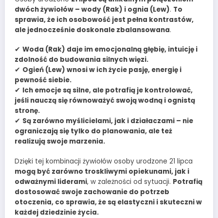
dwóch żywiołów – wody (Rak) i ognia (Lew)
.
To
sprawia, że ich osobowość jest pełna kontrastów,
ale jednocześnie doskonale zbalansowana
.
✔
Woda (Rak) daje im emocjonalną głębię, intuicję i
zdolność do budowania silnych więzi.
✔
Ogień (Lew) wnosi w ich życie pasję, energię i
pewność siebie.
✔
Ich emocje są silne, ale potrafią je kontrolować,
jeśli nauczą się równoważyć swoją wodną i ognistą
stronę.
✔
Są zarówno myślicielami, jak i działaczami – nie
ograniczają się tylko do planowania, ale też
realizują swoje marzenia.
Dzięki tej kombinacji żywiołów osoby urodzone 21 lipca
mogą być zarówno troskliwymi opiekunami, jak i
odważnymi liderami
, w zależności od sytuacji.
Potrafią
dostosować swoje zachowanie do potrzeb
otoczenia, co sprawia, że są elastyczni i skuteczni w
każdej dziedzinie życia.