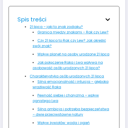
Spis treści
21 lipca – jaki to znak zodiaku?
Granica między znakami – Rak czy Lew?
Czy 21 lipca to Rak czy Lew? Jak określić
swój znak?
Wpływ planet na osoby urodzone 21 lipca
Jak połączenie Raka i Lwa wpływa na
osobowość osób urodzonych 21 lipca?
Charakterystyka osób urodzonych 21 lipca
Silna emocjonalność i intuicja – głęboka
wrażliwość Raka
Pewność siebie i charyzma – wpływ
ognistego Lwa
Silna ambicja i potrzeba bezpieczeństwa
– dwie przeciwstawne natury
Wpływ żywiołów: woda i ogień