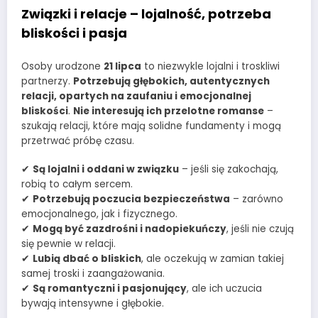
Związki i relacje – lojalność, potrzeba
bliskości i pasja
Osoby urodzone
21 lipca
to niezwykle lojalni i troskliwi
partnerzy.
Potrzebują głębokich, autentycznych
relacji, opartych na zaufaniu i emocjonalnej
bliskości
.
Nie interesują ich przelotne romanse
–
szukają relacji, które mają solidne fundamenty i mogą
przetrwać próbę czasu.
✔
Są lojalni i oddani w związku
– jeśli się zakochają,
robią to całym sercem.
✔
Potrzebują poczucia bezpieczeństwa
– zarówno
emocjonalnego, jak i fizycznego.
✔
Mogą być zazdrośni i nadopiekuńczy
, jeśli nie czują
się pewnie w relacji.
✔
Lubią dbać o bliskich
, ale oczekują w zamian takiej
samej troski i zaangażowania.
✔
Są romantyczni i pasjonujący
, ale ich uczucia
bywają intensywne i głębokie.