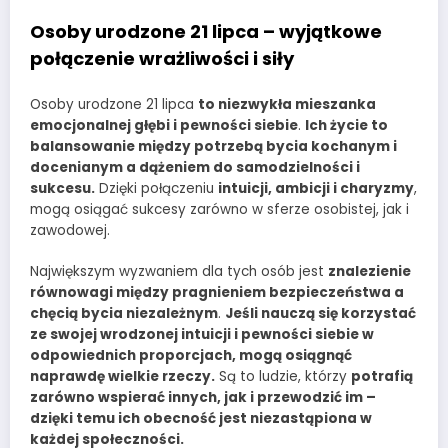
Osoby urodzone 21 lipca – wyjątkowe
połączenie wrażliwości i siły
Osoby urodzone 21 lipca
to niezwykła mieszanka
emocjonalnej głębi i pewności siebie
.
Ich życie to
balansowanie między potrzebą bycia kochanym i
docenianym a dążeniem do samodzielności i
sukcesu.
Dzięki połączeniu
intuicji, ambicji i charyzmy
,
mogą osiągać sukcesy zarówno w sferze osobistej, jak i
zawodowej.
Największym wyzwaniem dla tych osób jest
znalezienie
równowagi między pragnieniem bezpieczeństwa a
chęcią bycia niezależnym
.
Jeśli nauczą się korzystać
ze swojej wrodzonej intuicji i pewności siebie w
odpowiednich proporcjach, mogą osiągnąć
naprawdę wielkie rzeczy.
Są to ludzie, którzy
potrafią
zarówno wspierać innych, jak i przewodzić im –
dzięki temu ich obecność jest niezastąpiona w
każdej społeczności.