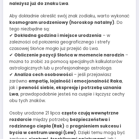
należysz już do znaku Lwa
.
Aby dokładnie określić swój znak zodiaku, warto wykonać
kosmogram urodzeniowy (horoskop natalny)
. Do
tego niezbędne są:
✔
Dokładna godzina i miejsce urodzenia
– w
zależności od położenia geograficznego i strefy
czasowej Słońce mogło już przejść do Lwa.
✔
Obliczenie pozycji Słońca w momencie narodzin
–
można to zrobić za pomocą specjalnych kalkulatorów
astrologicznych lub u profesjonalnego astrologa.
✔
Analiza cech osobowości
– jeśli przejawiasz
zarówno
empatię, lojalność i emocjonalność Raka
,
jak i
pewność siebie, ekspresję i potrzebę uznania
Lwa
, prawdopodobnie jesteś na cuspie i łączysz cechy
obu tych znaków.
Osoby urodzone 21 lipca
często czują wewnętrzne
rozdarcie
między potrzebą
bezpieczeństwa i
rodzinnego ciepła (Rak)
a
pragnieniem sukcesu i
bycia w centrum uwagi (Lew)
. Dzięki temu mogą być