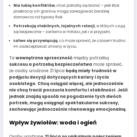
Nie lubią konfliktów
, choć potrafią się bronić – jeśli ktoś
przekroczy ich granice, mogą zareagować bardziej
stanowczo niż typowy Rak.
Potrzebują stabilnych, lojalnych relacji
, w których czują
się bezpiecznie – zarówno w miłości, jak i w przyjaźni.
Łatwo się przywiązują
, co może sprawić, że czasem trudno
im zaakceptować zmiany w życiu.
Ta
wewnętrzna sprzeczność
między potrzebą
sukcesu a potrzebą bezpieczeństwa
może sprawić,
że osoby urodzone 21 lipca
będą miały trudność w
podjęciu decyzji dotyczących kariery i życia
osobistego
.
Chcą osiągać więcej, ale jednocześnie
nie chcą tracić poczucia komfortu i stabilności
.
Jeśli
jednak znajdą sposób na pogodzenie tych dwóch
potrzeb, mogą osiągnąć spektakularne sukcesy,
zachowując jednocześnie równowagę emocjonalną.
Wpływ żywiołów: woda i ogień
Osoby urodzone
21 lipca są unikalnym połączeniem