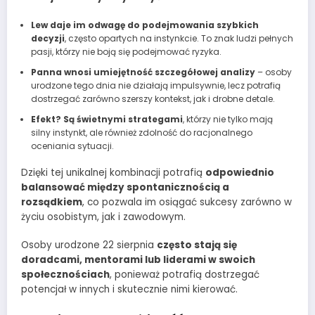
Lew daje im odwagę do podejmowania szybkich
decyzji
, często opartych na instynkcie. To znak ludzi pełnych
pasji, którzy nie boją się podejmować ryzyka.
Panna wnosi umiejętność szczegółowej analizy
– osoby
urodzone tego dnia nie działają impulsywnie, lecz potrafią
dostrzegać zarówno szerszy kontekst, jak i drobne detale.
Efekt? Są świetnymi strategami
, którzy nie tylko mają
silny instynkt, ale również zdolność do racjonalnego
oceniania sytuacji.
Dzięki tej unikalnej kombinacji potrafią
odpowiednio
balansować między spontanicznością a
rozsądkiem
, co pozwala im osiągać sukcesy zarówno w
życiu osobistym, jak i zawodowym.
Osoby urodzone 22 sierpnia
często stają się
doradcami, mentorami lub liderami w swoich
społecznościach
, ponieważ potrafią dostrzegać
potencjał w innych i skutecznie nimi kierować.