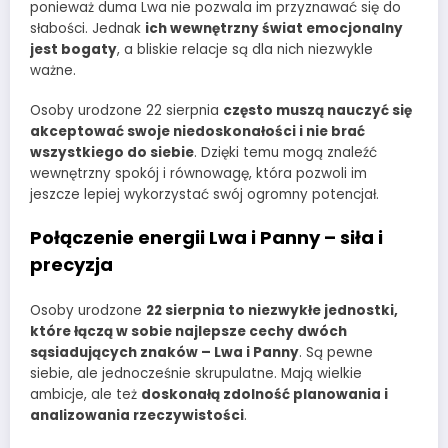
ponieważ duma Lwa nie pozwala im przyznawać się do
słabości. Jednak
ich wewnętrzny świat emocjonalny
jest bogaty
, a bliskie relacje są dla nich niezwykle
ważne.
Osoby urodzone 22 sierpnia
często muszą nauczyć się
akceptować swoje niedoskonałości i nie brać
wszystkiego do siebie
. Dzięki temu mogą znaleźć
wewnętrzny spokój i równowagę, która pozwoli im
jeszcze lepiej wykorzystać swój ogromny potencjał.
Połączenie energii Lwa i Panny – siła i
precyzja
Osoby urodzone
22 sierpnia to niezwykłe jednostki,
które łączą w sobie najlepsze cechy dwóch
sąsiadujących znaków – Lwa i Panny
. Są pewne
siebie, ale jednocześnie skrupulatne. Mają wielkie
ambicje, ale też
doskonałą zdolność planowania i
analizowania rzeczywistości
.