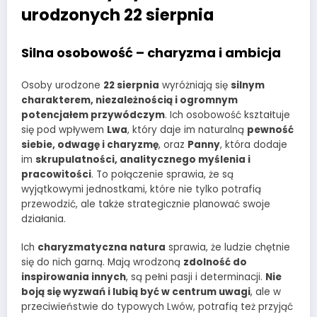
urodzonych 22 sierpnia
Silna osobowość – charyzma i ambicja
Osoby urodzone
22 sierpnia
wyróżniają się
silnym
charakterem, niezależnością i ogromnym
potencjałem przywódczym
. Ich osobowość kształtuje
się pod wpływem
Lwa
, który daje im naturalną
pewność
siebie, odwagę i charyzmę
, oraz
Panny
, która dodaje
im
skrupulatności, analitycznego myślenia i
pracowitości
. To połączenie sprawia, że są
wyjątkowymi jednostkami, które nie tylko potrafią
przewodzić, ale także strategicznie planować swoje
działania.
Ich
charyzmatyczna natura
sprawia, że ludzie chętnie
się do nich garną. Mają wrodzoną
zdolność do
inspirowania innych
, są pełni pasji i determinacji.
Nie
boją się wyzwań i lubią być w centrum uwagi
, ale w
przeciwieństwie do typowych Lwów, potrafią też przyjąć