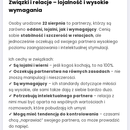
Związki i relacje – lojalność i wysokie
wymagania
Osoby urodzone
22 sierpnia
to partnerzy, którzy są
zarówno
oddani, lojalni, jak i wymagający
. Cenią
sobie
stabilność i szczerość w relacjach
, ale
jednocześnie oczekują od swojego partnera wysokiego
poziomu zaangażowania i intelektualnej stymulacji.
Ich cechy w związkach:
✔
Są lojalni i wierni
– jeśli kogoś kochają, to na 100%.
✔
Oczekują partnerstwa na równych zasadach
– nie
znoszą manipulacji i nieszczerości.
✔
Są wymagający
– ich standardy dotyczące miłości
są wysokie, ale sami także dają z siebie bardzo dużo.
✔
Potrzebują intelektualnego partnera
– relacja z
nimi musi być oparta na wspólnych wartościach i
rozmowach, które pobudzają ich umysł.
✔
Mogą mieć tendencję do kontrolowania
– czasami
chcą „naprawiać” swojego partnera, co może prowadzić
do napięć.