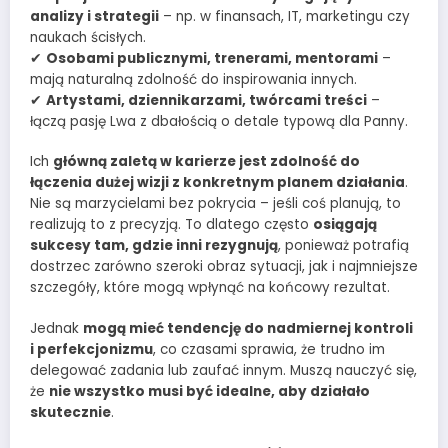
analizy i strategii
– np. w finansach, IT, marketingu czy
naukach ścisłych.
✔
Osobami publicznymi, trenerami, mentorami
–
mają naturalną zdolność do inspirowania innych.
✔
Artystami, dziennikarzami, twórcami treści
–
łączą pasję Lwa z dbałością o detale typową dla Panny.
Ich
główną zaletą w karierze jest zdolność do
łączenia dużej wizji z konkretnym planem działania
.
Nie są marzycielami bez pokrycia – jeśli coś planują, to
realizują to z precyzją. To dlatego często
osiągają
sukcesy tam, gdzie inni rezygnują
, ponieważ potrafią
dostrzec zarówno szeroki obraz sytuacji, jak i najmniejsze
szczegóły, które mogą wpłynąć na końcowy rezultat.
Jednak
mogą mieć tendencję do nadmiernej kontroli
i perfekcjonizmu
, co czasami sprawia, że trudno im
delegować zadania lub zaufać innym. Muszą nauczyć się,
że
nie wszystko musi być idealne, aby działało
skutecznie
.