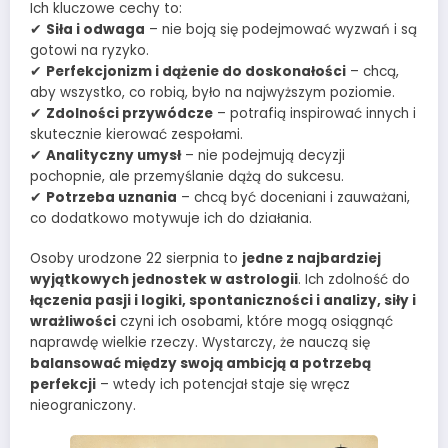
Ich kluczowe cechy to:
✔
Siła i odwaga
– nie boją się podejmować wyzwań i są
gotowi na ryzyko.
✔
Perfekcjonizm i dążenie do doskonałości
– chcą,
aby wszystko, co robią, było na najwyższym poziomie.
✔
Zdolności przywódcze
– potrafią inspirować innych i
skutecznie kierować zespołami.
✔
Analityczny umysł
– nie podejmują decyzji
pochopnie, ale przemyślanie dążą do sukcesu.
✔
Potrzeba uznania
– chcą być doceniani i zauważani,
co dodatkowo motywuje ich do działania.
Osoby urodzone 22 sierpnia to
jedne z najbardziej
wyjątkowych jednostek w astrologii
. Ich zdolność do
łączenia pasji i logiki, spontaniczności i analizy, siły i
wrażliwości
czyni ich osobami, które mogą osiągnąć
naprawdę wielkie rzeczy. Wystarczy, że nauczą się
balansować między swoją ambicją a potrzebą
perfekcji
– wtedy ich potencjał staje się wręcz
nieograniczony.