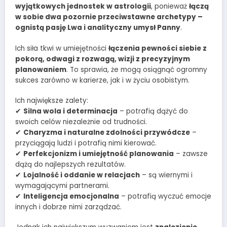
wyjątkowych jednostek w astrologii
, ponieważ
łączą
w sobie dwa pozornie przeciwstawne archetypy –
ognistą pasję Lwa i analityczny umysł Panny
.
Ich siła tkwi w umiejętności
łączenia pewności siebie z
pokorą, odwagi z rozwagą, wizji z precyzyjnym
planowaniem
. To sprawia, że mogą osiągnąć ogromny
sukces zarówno w karierze, jak i w życiu osobistym.
Ich największe zalety:
✔
Silna wola i determinacja
– potrafią dążyć do
swoich celów niezależnie od trudności.
✔
Charyzma i naturalne zdolności przywódcze
–
przyciągają ludzi i potrafią nimi kierować.
✔
Perfekcjonizm i umiejętność planowania
– zawsze
dążą do najlepszych rezultatów.
✔
Lojalność i oddanie w relacjach
– są wiernymi i
wymagającymi partnerami.
✔
Inteligencja emocjonalna
– potrafią wyczuć emocje
innych i dobrze nimi zarządzać.