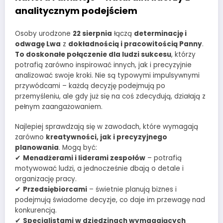
analitycznym podejściem
Osoby urodzone
22 sierpnia
łączą
determinację i
odwagę Lwa
z
dokładnością i pracowitością Panny
.
To doskonałe połączenie dla ludzi sukcesu
, którzy
potrafią zarówno inspirować innych, jak i precyzyjnie
analizować swoje kroki. Nie są typowymi impulsywnymi
przywódcami – każdą decyzję podejmują po
przemyśleniu, ale gdy już się na coś zdecydują, działają z
pełnym zaangażowaniem.
Najlepiej sprawdzają się w zawodach, które wymagają
zarówno
kreatywności, jak i precyzyjnego
planowania
. Mogą być:
✔
Menadżerami i liderami zespołów
– potrafią
motywować ludzi, a jednocześnie dbają o detale i
organizację pracy.
✔
Przedsiębiorcami
– świetnie planują biznes i
podejmują świadome decyzje, co daje im przewagę nad
konkurencją.
✔
Specjalistami w dziedzinach wymagających