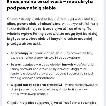
Emocjonalna wrażliwość – moc ukryta
pod pewnością siebie
Chociaż osoby urodzone tego dnia mogą wydawać się
silne, pewne siebie i niezależne
, w rzeczywistości mają
także
delikatniejszą, bardziej wrażliwą stronę
.
To
właśnie wpływ Panny sprawia, że mogą być bardziej
krytyczne wobec siebie i innych, a także mocniej
przeżywać porażki.
Potrzebują uznania i docenienia
– jak prawdziwe Lwy,
czują się najlepiej, gdy ich wysiłki są zauważane.
Są wymagające – wobec siebie i innych
– perfekcjonizm
Panny sprawia, że nie tolerują bylejakości. Mogą mieć
tendencję do zbyt surowej samooceny i oceniania innych
według wysokich standardów.
W głębi duszy są bardzo wrażliwi
– mimo że nie zawsze to
okazują, przejmują się opinią innych i potrafią głęboko
analizować swoje emocje.
Często
nie pokazują swojej wrażliwości na zewnątrz
,