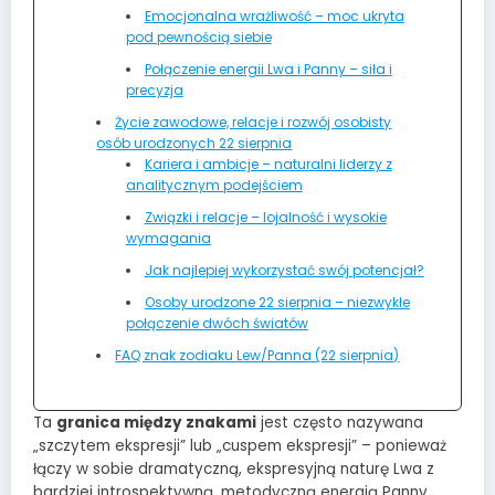
Emocjonalna wrażliwość – moc ukryta
pod pewnością siebie
Połączenie energii Lwa i Panny – siła i
precyzja
Życie zawodowe, relacje i rozwój osobisty
osób urodzonych 22 sierpnia
Kariera i ambicje – naturalni liderzy z
analitycznym podejściem
Związki i relacje – lojalność i wysokie
wymagania
Jak najlepiej wykorzystać swój potencjał?
Osoby urodzone 22 sierpnia – niezwykłe
połączenie dwóch światów
FAQ znak zodiaku Lew/Panna (22 sierpnia)
Ta
granica między znakami
jest często nazywana
„szczytem ekspresji” lub „cuspem ekspresji” – ponieważ
łączy w sobie dramatyczną, ekspresyjną naturę Lwa z
bardziej introspektywną, metodyczną energią Panny.