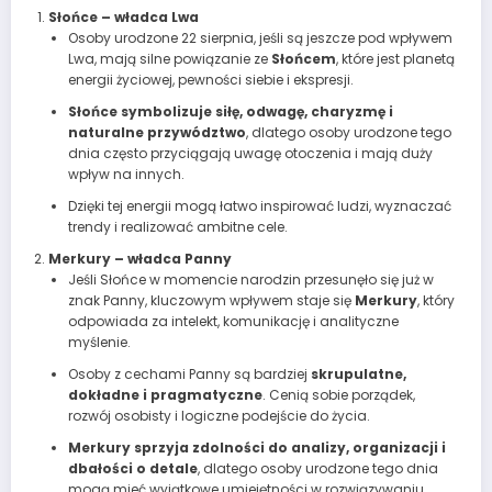
Słońce – władca Lwa
Osoby urodzone 22 sierpnia, jeśli są jeszcze pod wpływem
Lwa, mają silne powiązanie ze
Słońcem
, które jest planetą
energii życiowej, pewności siebie i ekspresji.
Słońce symbolizuje siłę, odwagę, charyzmę i
naturalne przywództwo
, dlatego osoby urodzone tego
dnia często przyciągają uwagę otoczenia i mają duży
wpływ na innych.
Dzięki tej energii mogą łatwo inspirować ludzi, wyznaczać
trendy i realizować ambitne cele.
Merkury – władca Panny
Jeśli Słońce w momencie narodzin przesunęło się już w
znak Panny, kluczowym wpływem staje się
Merkury
, który
odpowiada za intelekt, komunikację i analityczne
myślenie.
Osoby z cechami Panny są bardziej
skrupulatne,
dokładne i pragmatyczne
. Cenią sobie porządek,
rozwój osobisty i logiczne podejście do życia.
Merkury sprzyja zdolności do analizy, organizacji i
dbałości o detale
, dlatego osoby urodzone tego dnia
mogą mieć wyjątkowe umiejętności w rozwiązywaniu