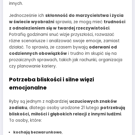
innych.
Jednocześnie ich
skłonność do marzycielstwa i życia
w świecie wyobraźni
sprawia, że mogą mieć
trudności
z odnalezieniem się w twardej rzeczywistości
.
Potrafią godzinami snuć wizje przyszłości, rozważać
różne scenariusze i analizować swoje emocje, zamiast
działać. To sprawia, że czasem bywają
oderwani od
codziennych obowiązków
i trudno im skupić się na
prozaicznych sprawach, takich jak rachunki, organizacja
czy planowanie kariery.
Potrzeba bliskości i silne więzi
emocjonalne
Ryby są jednym z najbardziej
uczuciowych znaków
zodiaku
, dlatego osoby urodzone 21 lutego
potrzebują
bliskości, miłości i głębokich relacji z innymi ludźmi
.
To osoby, które:
kochają bezwarunkowo
,