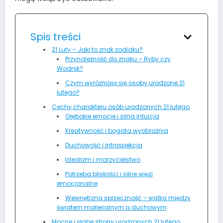
Spis treści
21 Luty – Jaki to znak zodiaku?
Przynależność do znaku – Ryby czy
Wodnik?
Czym wyróżniają się osoby urodzone 21
lutego?
Cechy charakteru osób urodzonych 21 lutego
Głębokie emocje i silna intuicja
Kreatywność i bogata wyobraźnia
Duchowość i introspekcja
Idealizm i marzycielstwo
Potrzeba bliskości i silne więzi
emocjonalne
Wewnętrzna sprzeczność – walka między
światem materialnym a duchowym
Mocne i słabe strony urodzonych 21 lutego