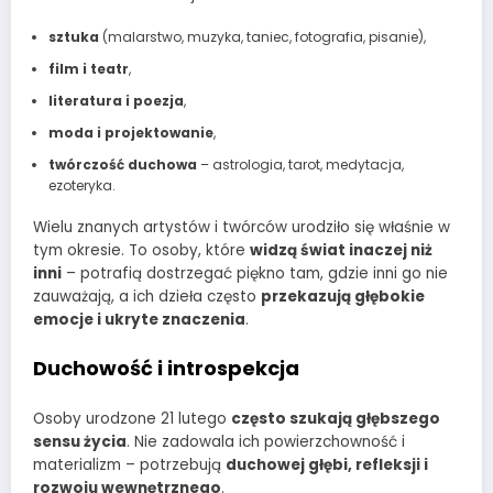
sztuka
(malarstwo, muzyka, taniec, fotografia, pisanie),
film i teatr
,
literatura i poezja
,
moda i projektowanie
,
twórczość duchowa
– astrologia, tarot, medytacja,
ezoteryka.
Wielu znanych artystów i twórców urodziło się właśnie w
tym okresie. To osoby, które
widzą świat inaczej niż
inni
– potrafią dostrzegać piękno tam, gdzie inni go nie
zauważają, a ich dzieła często
przekazują głębokie
emocje i ukryte znaczenia
.
Duchowość i introspekcja
Osoby urodzone 21 lutego
często szukają głębszego
sensu życia
. Nie zadowala ich powierzchowność i
materializm – potrzebują
duchowej głębi, refleksji i
rozwoju wewnętrznego
.