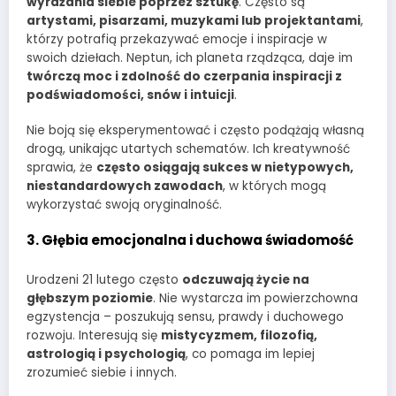
wyrażania siebie poprzez sztukę
. Często są
artystami, pisarzami, muzykami lub projektantami
,
którzy potrafią przekazywać emocje i inspiracje w
swoich dziełach. Neptun, ich planeta rządząca, daje im
twórczą moc i zdolność do czerpania inspiracji z
podświadomości, snów i intuicji
.
Nie boją się eksperymentować i często podążają własną
drogą, unikając utartych schematów. Ich kreatywność
sprawia, że
często osiągają sukces w nietypowych,
niestandardowych zawodach
, w których mogą
wykorzystać swoją oryginalność.
3. Głębia emocjonalna i duchowa świadomość
Urodzeni 21 lutego często
odczuwają życie na
głębszym poziomie
. Nie wystarcza im powierzchowna
egzystencja – poszukują sensu, prawdy i duchowego
rozwoju. Interesują się
mistycyzmem, filozofią,
astrologią i psychologią
, co pomaga im lepiej
zrozumieć siebie i innych.