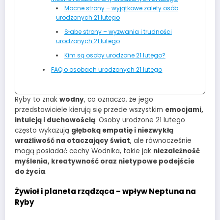
Mocne strony – wyjątkowe zalety osób
urodzonych 21 lutego
Słabe strony – wyzwania i trudności
urodzonych 21 lutego
Kim są osoby urodzone 21 lutego?
FAQ o osobach urodzonych 21 lutego
Ryby to znak
wodny
, co oznacza, że jego
przedstawiciele kierują się przede wszystkim
emocjami,
intuicją i duchowością
. Osoby urodzone 21 lutego
często wykazują
głęboką empatię i niezwykłą
wrażliwość na otaczający świat
, ale równocześnie
mogą posiadać cechy Wodnika, takie jak
niezależność
myślenia, kreatywność oraz nietypowe podejście
do życia
.
Żywioł i planeta rządząca – wpływ Neptuna na
Ryby