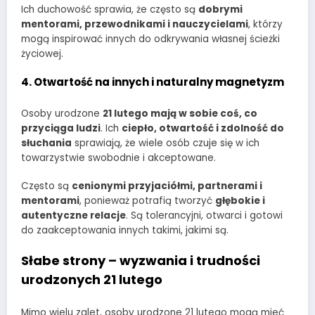
Ich duchowość sprawia, że często są
dobrymi
mentorami, przewodnikami i nauczycielami
, którzy
mogą inspirować innych do odkrywania własnej ścieżki
życiowej.
4. Otwartość na innych i naturalny magnetyzm
Osoby urodzone
21 lutego mają w sobie coś, co
przyciąga ludzi
. Ich
ciepło, otwartość i zdolność do
słuchania
sprawiają, że wiele osób czuje się w ich
towarzystwie swobodnie i akceptowane.
Często są
cenionymi przyjaciółmi, partnerami i
mentorami
, ponieważ potrafią tworzyć
głębokie i
autentyczne relacje
. Są tolerancyjni, otwarci i gotowi
do zaakceptowania innych takimi, jakimi są.
Słabe strony – wyzwania i trudności
urodzonych 21 lutego
Mimo wielu zalet, osoby urodzone 21 lutego mogą mieć