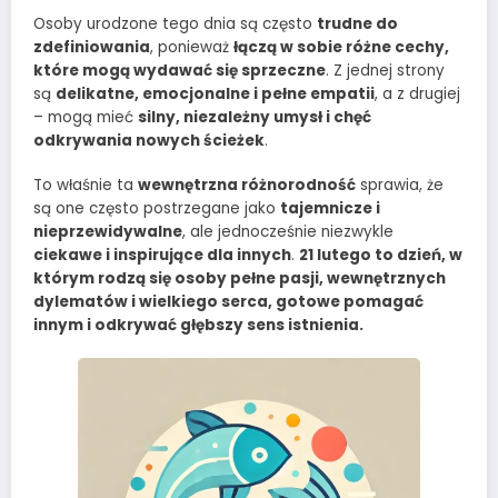
Osoby urodzone tego dnia są często
trudne do
zdefiniowania
, ponieważ
łączą w sobie różne cechy,
które mogą wydawać się sprzeczne
. Z jednej strony
są
delikatne, emocjonalne i pełne empatii
, a z drugiej
– mogą mieć
silny, niezależny umysł i chęć
odkrywania nowych ścieżek
.
To właśnie ta
wewnętrzna różnorodność
sprawia, że
są one często postrzegane jako
tajemnicze i
nieprzewidywalne
, ale jednocześnie niezwykle
ciekawe i inspirujące dla innych
.
21 lutego to dzień, w
którym rodzą się osoby pełne pasji, wewnętrznych
dylematów i wielkiego serca, gotowe pomagać
innym i odkrywać głębszy sens istnienia.