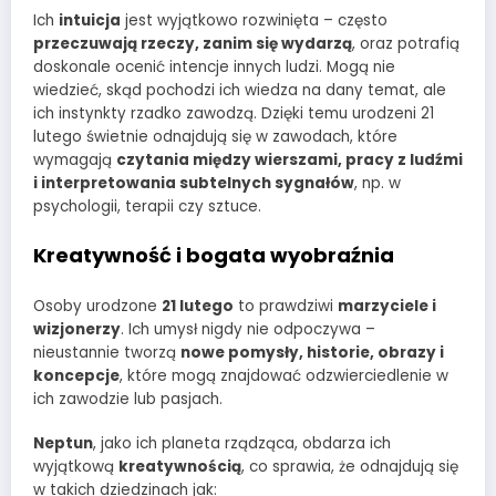
Ich
intuicja
jest wyjątkowo rozwinięta – często
przeczuwają rzeczy, zanim się wydarzą
, oraz potrafią
doskonale ocenić intencje innych ludzi. Mogą nie
wiedzieć, skąd pochodzi ich wiedza na dany temat, ale
ich instynkty rzadko zawodzą. Dzięki temu urodzeni 21
lutego świetnie odnajdują się w zawodach, które
wymagają
czytania między wierszami, pracy z ludźmi
i interpretowania subtelnych sygnałów
, np. w
psychologii, terapii czy sztuce.
Kreatywność i bogata wyobraźnia
Osoby urodzone
21 lutego
to prawdziwi
marzyciele i
wizjonerzy
. Ich umysł nigdy nie odpoczywa –
nieustannie tworzą
nowe pomysły, historie, obrazy i
koncepcje
, które mogą znajdować odzwierciedlenie w
ich zawodzie lub pasjach.
Neptun
, jako ich planeta rządząca, obdarza ich
wyjątkową
kreatywnością
, co sprawia, że odnajdują się
w takich dziedzinach jak: