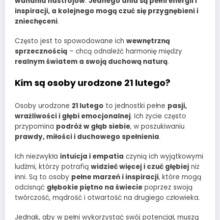
wahania nastrojów
.
Jednego dnia są pełni energii i
inspiracji, a kolejnego mogą czuć się przygnębieni i
zniechęceni
.
Często jest to spowodowane ich
wewnętrzną
sprzecznością
– chcą odnaleźć harmonię między
realnym światem a swoją duchową naturą
.
Kim są osoby urodzone 21 lutego?
Osoby urodzone
21 lutego
to jednostki pełne
pasji,
wrażliwości i głębi emocjonalnej
. Ich życie często
przypomina
podróż w głąb siebie
, w poszukiwaniu
prawdy, miłości i duchowego spełnienia
.
Ich niezwykła
intuicja i empatia
czynią ich wyjątkowymi
ludźmi, którzy potrafią
widzieć więcej i czuć głębiej
niż
inni. Są to osoby
pełne marzeń i inspiracji
, które mogą
odcisnąć
głębokie piętno na świecie
poprzez swoją
twórczość, mądrość i otwartość na drugiego człowieka.
Jednak, aby w pełni wykorzystać swój potencjał, muszą