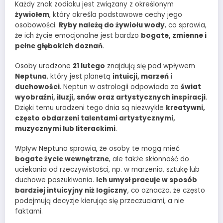
Każdy znak zodiaku jest związany z określonym
żywiołem
, który określa podstawowe cechy jego
osobowości.
Ryby należą do żywiołu wody
, co sprawia,
że ich życie emocjonalne jest bardzo
bogate, zmienne i
pełne głębokich doznań
.
Osoby urodzone
21 lutego
znajdują się pod wpływem
Neptuna
, który jest planetą
intuicji, marzeń i
duchowości
. Neptun w astrologii odpowiada za
świat
wyobraźni, iluzji, snów oraz artystycznych inspiracji
.
Dzięki temu urodzeni tego dnia są niezwykle
kreatywni,
często obdarzeni talentami artystycznymi,
muzycznymi lub literackimi
.
Wpływ Neptuna sprawia, że osoby te mogą mieć
bogate życie wewnętrzne
, ale także skłonność do
uciekania od rzeczywistości, np. w marzenia, sztukę lub
duchowe poszukiwania.
Ich umysł pracuje w sposób
bardziej intuicyjny niż logiczny
, co oznacza, że często
podejmują decyzje kierując się przeczuciami, a nie
faktami.