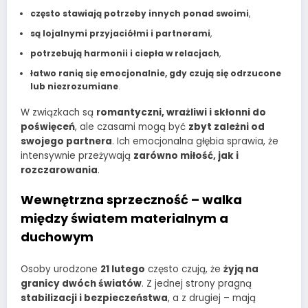
często stawiają potrzeby innych ponad swoimi
,
są lojalnymi przyjaciółmi i partnerami
,
potrzebują harmonii i ciepła w relacjach
,
łatwo ranią się emocjonalnie, gdy czują się odrzucone
lub niezrozumiane
.
W związkach są
romantyczni, wrażliwi i skłonni do
poświęceń
, ale czasami mogą być
zbyt zależni od
swojego partnera
. Ich emocjonalna głębia sprawia, że
intensywnie przeżywają
zarówno miłość, jak i
rozczarowania
.
Wewnętrzna sprzeczność – walka
między światem materialnym a
duchowym
Osoby urodzone
21 lutego
często czują, że
żyją na
granicy dwóch światów
. Z jednej strony pragną
stabilizacji i bezpieczeństwa
, a z drugiej – mają