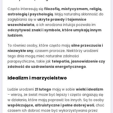
Często interesują się
filozofią, mistycyzmem, religią,
astrologią i psychologią
. Mają naturalną skłonność do
zagłębiania się w
ukryte prawdy i tajemnice
wszechświata
, a ich wrodzona intuicja pozwala im
odczytywać znaki i symbole, które umykają innym
ludziom
.
To również osoby, które często mają
silne przeczucia i
niezwykłe sny
, czasem prorocze. Niektórzy urodzeni
tego dnia mogą mieć naturalne zdolności
parapsychiczne, takie jak
telepatia, jasnowidzenie czy
zdolność do uzdrawiania energetycznego
.
Idealizm i marzycielstwo
Ludzie urodzeni
21 lutego
mają w sobie
wielki idealizm
– wierzą, że świat może być lepszy i często angażują się
w działania, które mają poprawić los innych. Są to osoby
współczujące, altruistyczne i pełne dobrej woli
, choć
czasem ich dobroć może być wykorzystywana przez