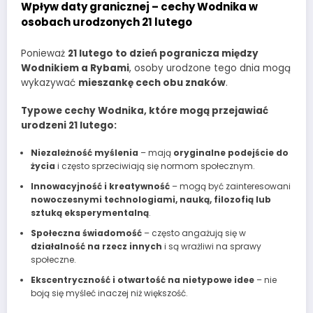
Wpływ daty granicznej – cechy Wodnika w
osobach urodzonych 21 lutego
Ponieważ
21 lutego to dzień pogranicza między
Wodnikiem a Rybami
, osoby urodzone tego dnia mogą
wykazywać
mieszankę cech obu znaków
.
Typowe cechy Wodnika, które mogą przejawiać
urodzeni 21 lutego:
Niezależność myślenia
– mają
oryginalne podejście do
życia
i często sprzeciwiają się normom społecznym.
Innowacyjność i kreatywność
– mogą być zainteresowani
nowoczesnymi technologiami, nauką, filozofią lub
sztuką eksperymentalną
.
Społeczna świadomość
– często angażują się w
działalność na rzecz innych
i są wrażliwi na sprawy
społeczne.
Ekscentryczność i otwartość na nietypowe idee
– nie
boją się myśleć inaczej niż większość.