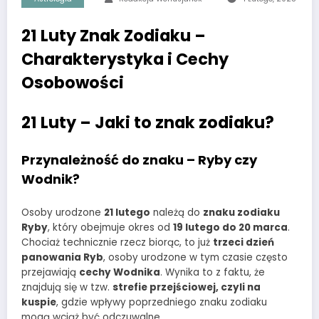
21 Luty Znak Zodiaku –
Charakterystyka i Cechy
Osobowości
21 Luty – Jaki to znak zodiaku?
Przynależność do znaku – Ryby czy
Wodnik?
Osoby urodzone
21 lutego
należą do
znaku zodiaku
Ryby
, który obejmuje okres od
19 lutego do 20 marca
.
Chociaż technicznie rzecz biorąc, to już
trzeci dzień
panowania Ryb
, osoby urodzone w tym czasie często
przejawiają
cechy Wodnika
. Wynika to z faktu, że
znajdują się w tzw.
strefie przejściowej, czyli na
kuspie
, gdzie wpływy poprzedniego znaku zodiaku
mogą wciąż być odczuwalne.