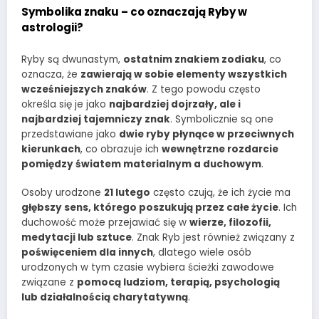
Symbolika znaku – co oznaczają Ryby w
astrologii?
Ryby są dwunastym,
ostatnim znakiem zodiaku
, co
oznacza, że
zawierają w sobie elementy wszystkich
wcześniejszych znaków
. Z tego powodu często
określa się je jako
najbardziej dojrzały, ale i
najbardziej tajemniczy znak
. Symbolicznie są one
przedstawiane jako
dwie ryby płynące w przeciwnych
kierunkach
, co obrazuje ich
wewnętrzne rozdarcie
pomiędzy światem materialnym a duchowym
.
Osoby urodzone
21 lutego
często czują, że ich życie ma
głębszy sens, którego poszukują przez całe życie
. Ich
duchowość może przejawiać się w
wierze, filozofii,
medytacji lub sztuce
. Znak Ryb jest również związany z
poświęceniem dla innych
, dlatego wiele osób
urodzonych w tym czasie wybiera ścieżki zawodowe
związane z
pomocą ludziom, terapią, psychologią
lub działalnością charytatywną
.