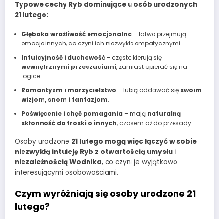
Typowe cechy Ryb dominujące u osób urodzonych
21 lutego:
Głęboka wrażliwość emocjonalna
– łatwo przejmują
emocje innych, co czyni ich niezwykle empatycznymi.
Intuicyjność i duchowość
– często kierują się
wewnętrznymi przeczuciami
, zamiast opierać się na
logice.
Romantyzm i marzycielstwo
– lubią oddawać się
swoim
wizjom, snom i fantazjom
.
Poświęcenie i chęć pomagania
– mają
naturalną
skłonność do troski o innych
, czasem aż do przesady.
Osoby urodzone
21 lutego mogą więc łączyć w sobie
niezwykłą intuicję Ryb z otwartością umysłu i
niezależnością Wodnika
, co czyni je wyjątkowo
interesującymi osobowościami.
Czym wyróżniają się osoby urodzone 21
lutego?