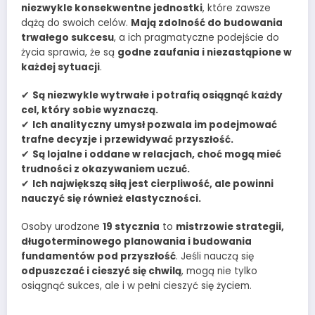
niezwykle konsekwentne jednostki
, które zawsze
dążą do swoich celów.
Mają zdolność do budowania
trwałego sukcesu
, a ich pragmatyczne podejście do
życia sprawia, że są
godne zaufania i niezastąpione w
każdej sytuacji
.
✔
Są niezwykle wytrwałe i potrafią osiągnąć każdy
cel, który sobie wyznaczą.
✔
Ich analityczny umysł pozwala im podejmować
trafne decyzje i przewidywać przyszłość.
✔
Są lojalne i oddane w relacjach, choć mogą mieć
trudności z okazywaniem uczuć.
✔
Ich największą siłą jest cierpliwość, ale powinni
nauczyć się również elastyczności.
Osoby urodzone
19 stycznia
to
mistrzowie strategii,
długoterminowego planowania i budowania
fundamentów pod przyszłość
. Jeśli nauczą się
odpuszczać i cieszyć się chwilą
, mogą nie tylko
osiągnąć sukces, ale i w pełni cieszyć się życiem.