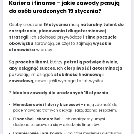
Kariera i finanse – jakie zawody pasują
do osób urodzonych 19 stycznia?
Osoby urodzone
19 stycznia
mają
naturalny talent do
zarządzania, planowania i długoterminowej
strategii
. Ich zdolności przywódcze i
silne poczucie
obowiązku
sprawiają, że często zajmują
wysokie
stanowiska
w pracy.
Są
pracoholikami
, którzy
potrafią poświęcić wiele,
aby osiągnąć sukces
. Ich
cierpliwość i determinacja
pozwalają im osiągać
stabilność finansową i
zawodową
, nawet jeśli wymaga to lat wysiłku.
?
Idealne zawody dla urodzonych 19 stycznia:
Menedżerowie i liderzy biznesowi
– mają zdolność do
podejmowania trafnych decyzji i zarządzania zespołem.
Finansiści i ekonomiści
– ich analityczny umysł
doskonale sprawdza się w dziedzinie finansów.
Inżynierowie i naukowcy
– logiczne myślenie i cierpliwość