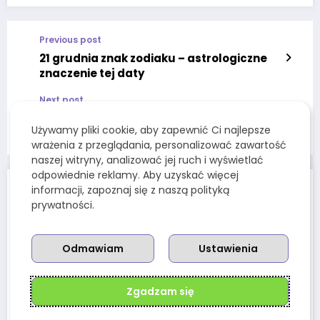
Previous post
21 grudnia znak zodiaku – astrologiczne
znaczenie tej daty
Next post
15 czerwca znak zodiaku –astrologiczne
Używamy pliki cookie, aby zapewnić Ci najlepsze
znaczenie tej daty
wrażenia z przeglądania, personalizować zawartość
naszej witryny, analizować jej ruch i wyświetlać
odpowiednie reklamy. Aby uzyskać więcej
informacji, zapoznaj się z naszą polityką
POWIĄZANE ARTYKUŁY
prywatności.
Odmawiam
Ustawienia
Zgadzam się