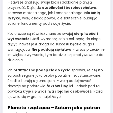
– zawsze analizują swoje kroki i dokładnie planują
przyszłość. Dążą do
stabilności i bezpieczeństwa
,
zarówno materialnego, jak i emocjonalnego.
Nie lubią
ryzyka
, wolą działać powoli, ale skutecznie, budując
solidne fundamenty pod swoje życie.
Koziorożce są również znane ze swojej
cierpliwości i
wytrwałości
. Jeśli wyznaczą sobie cel, będą do niego
dążyć, nawet jeśli droga do sukcesu będzie długa i
wymagająca.
Nie poddają się łatwo
– wręcz przeciwnie,
im większe wyzwanie, tym bardziej są zmotywowane do
działania.
Ich
praktyczne podejście do życia
sprawia, że często
są postrzegane jako osoby poważne i zdystansowane.
Rzadko kierują się emocjami – wolą podejmować
decyzje na podstawie
faktów i logiki
. Jednak pod tą
powłoką kryje się
wrażliwa i lojalna osobowość
, która
ujawnia się w gronie najbliższych.
Planeta rządząca – Saturn jako patron