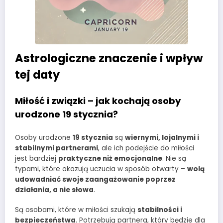
Astrologiczne znaczenie i wpływ
tej daty
Miłość i związki – jak kochają osoby
urodzone 19 stycznia?
Osoby urodzone
19 stycznia
są
wiernymi, lojalnymi i
stabilnymi partnerami
, ale ich podejście do miłości
jest bardziej
praktyczne niż emocjonalne
. Nie są
typami, które okazują uczucia w sposób otwarty –
wolą
udowadniać swoje zaangażowanie poprzez
działania, a nie słowa
.
Są osobami, które w miłości szukają
stabilności i
bezpieczeństwa
. Potrzebują partnera, który będzie dla