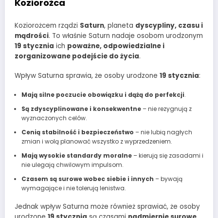
Koziorożca
Koziorożcem rządzi
Saturn
, planeta
dyscypliny, czasu i
mądrości
. To właśnie Saturn nadaje osobom urodzonym
19 stycznia
ich
poważne, odpowiedzialne i
zorganizowane podejście do życia
.
Wpływ Saturna sprawia, że osoby urodzone
19 stycznia
:
Mają silne poczucie obowiązku i dążą do perfekcji
.
Są zdyscyplinowane i konsekwentne
– nie rezygnują z
wyznaczonych celów.
Cenią stabilność i bezpieczeństwo
– nie lubią nagłych
zmian i wolą planować wszystko z wyprzedzeniem.
Mają wysokie standardy moralne
– kierują się zasadami i
nie ulegają chwilowym impulsom.
Czasem są surowe wobec siebie i innych
– bywają
wymagające i nie tolerują lenistwa.
Jednak wpływ Saturna może również sprawiać, że osoby
urodzone
19 stycznia
są czasami
nadmiernie surowe