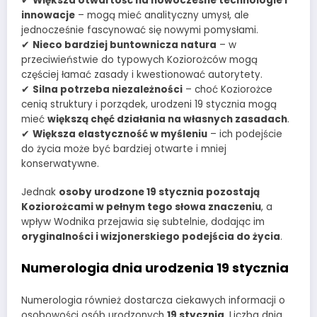
✔
Większa otwartość na nowoczesne technologie i
innowacje
– mogą mieć analityczny umysł, ale
jednocześnie fascynować się nowymi pomysłami.
✔
Nieco bardziej buntownicza natura
– w
przeciwieństwie do typowych Koziorożców mogą
częściej łamać zasady i kwestionować autorytety.
✔
Silna potrzeba niezależności
– choć Koziorożce
cenią struktury i porządek, urodzeni 19 stycznia mogą
mieć
większą chęć działania na własnych zasadach
.
✔
Większa elastyczność w myśleniu
– ich podejście
do życia może być bardziej otwarte i mniej
konserwatywne.
Jednak
osoby urodzone 19 stycznia pozostają
Koziorożcami w pełnym tego słowa znaczeniu
, a
wpływ Wodnika przejawia się subtelnie, dodając im
oryginalności i wizjonerskiego podejścia do życia
.
Numerologia dnia urodzenia 19 stycznia
Numerologia również dostarcza ciekawych informacji o
osobowości osób urodzonych
19 stycznia
. Liczba dnia