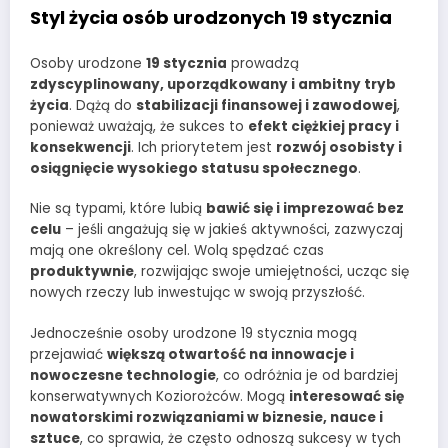
Styl życia osób urodzonych 19 stycznia
Osoby urodzone
19 stycznia
prowadzą
zdyscyplinowany, uporządkowany i ambitny tryb
życia
. Dążą do
stabilizacji finansowej i zawodowej
,
ponieważ uważają, że sukces to
efekt ciężkiej pracy i
konsekwencji
. Ich priorytetem jest
rozwój osobisty i
osiągnięcie wysokiego statusu społecznego
.
Nie są typami, które lubią
bawić się i imprezować bez
celu
– jeśli angażują się w jakieś aktywności, zazwyczaj
mają one określony cel. Wolą spędzać czas
produktywnie
, rozwijając swoje umiejętności, ucząc się
nowych rzeczy lub inwestując w swoją przyszłość.
Jednocześnie osoby urodzone 19 stycznia mogą
przejawiać
większą otwartość na innowacje i
nowoczesne technologie
, co odróżnia je od bardziej
konserwatywnych Koziorożców. Mogą
interesować się
nowatorskimi rozwiązaniami w biznesie, nauce i
sztuce
, co sprawia, że często odnoszą sukcesy w tych