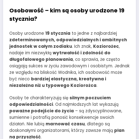
Osobowość – kim są osoby urodzone 19
stycznia?
Osoby urodzone
19 stycznia
to jedne z najbardziej
zdeterminowanych, odpowiedzialnych i ambitnych
jednostek w całym zodiaku
. Ich znak,
Koziorożec
,
nadaje im niezwykłą
wytrwałość i zdolność do
długofalowego planowania
, co sprawia, że często
osiągają sukces w życiu zawodowym i osobistym. Jednak
ze względu na bliskość Wodnika, ich osobowość może
być nieco
bardziej elastyczna, kreatywna i
niezależna niż u typowego Koziorożca
.
Osoby te charakteryzują się
silnym poczuciem
odpowiedzialności
. Od najmłodszych lat wykazują
poważne podejście do życia
– są zdyscyplinowane,
sumienne i potrafią ponosić konsekwencje swoich
działań. Nie lubią
marnować czasu
, dlatego są
doskonałymi organizatorami, którzy zawsze mają
plan
na przyszłość
.