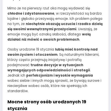
Mimo że na pierwszy rzut oka mogą wydawać się
chłodne i zdystansowane
, w rzeczywistości są bardzo
lojalne i głęboko przeżywają emocje. Ich problem polega
na tym, że
niechętnie okazują uczucia i rzadko dzielą
się swoimi wewnętrznymi przeżyciami
. Uważają, że
emocje mogą być oznaką słabości, dlatego
wolą
działać niż mówić o swoich problemach
.
Osoby urodzone 19 stycznia
lubią mieć kontrolę nad
swoim życiem i otoczeniem
. Są naturalnymi liderami,
którzy często przejmują inicjatywę i potrafią
podejmować
trudne decyzje w sytuacjach
wymagających odpowiedzialności i strategii
.
Jednak ich
perfekcjonizm i wysokie wymagania
wobec siebie i innych mogą sprawić, że bywają surowe i
niecierpliwe wobec osób, które nie spełniają ich
standardów.
Mocne strony osób urodzonych 19
stycznia