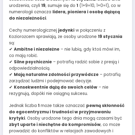
urodzenia, czyli
19
, sumuje się do
1
(1+9=10, 1+0=1), co w
numerologii oznacza
lidera, pioniera i osobę dążącą
do niezależności
.
Cechy numerologicznej
jedynki
w połączeniu z
Koziorożcem sprawiają, że osoby urodzone
19 stycznia
są:
✔
Ambitne i niezależne
– nie lubią, gdy ktoś mówi im,
co mają robić.
✔
Silne psychicznie
– potrafią radzić sobie z presją i
odpowiedzialnością.
✔
Mają naturalne zdolności przywódcze
– potrafią
zarządzać ludźmi i podejmować decyzje.
✔
Konsekwentnie dążą do swoich celów
– nie
rezygnują, dopóki nie osiągną sukcesu.
Jednak liczba
1
może także oznaczać
pewną skłonność
do egocentryzmu i trudności w przyjmowaniu
krytyki
. Osoby urodzone tego dnia mogą czasami być
zbyt uparte i niechętne do kompromisów
, co może
prowadzić do konfliktów w relacjach zawodowych i