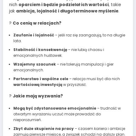
nich
oparciem i będzie podzielał ich wartości
, takie
jak
ambicja, lojalność i długoterminowe myślenie
.
?
Co cenią w relacjach?
Zaufanie i lojalność
– jeśli raz się zaangażują, to na długie
lata.
Stabilność i konsekwencję
– nie lubią chaosu i
emocjonalnych huśtawek.
Wzajemny szacunek
– nie tolerują manipulacji i gier
emocjonalnych.
Partnerstwo i wspólne cele
– relacja musi być dla nich
wartościową inwestycją
w przyszłość.
?
Jakie mają wyzwania?
Mogą być zdystansowane emocjonalnie
– trudność w
otwartym wyrażaniu uczuć może prowadzić do
nieporozumień.
Zbyt duże skupienie na pracy
– czasem kariera i ambicje
zajmują pierwsze miejsce, a związek schodzi na dalszy plan.