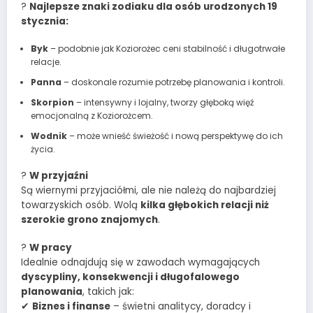
?
Najlepsze znaki zodiaku dla osób urodzonych 19
stycznia:
Byk
– podobnie jak Koziorożec ceni stabilność i długotrwałe
relacje.
Panna
– doskonale rozumie potrzebę planowania i kontroli.
Skorpion
– intensywny i lojalny, tworzy głęboką więź
emocjonalną z Koziorożcem.
Wodnik
– może wnieść świeżość i nową perspektywę do ich
życia.
?
W przyjaźni
Są wiernymi przyjaciółmi, ale nie należą do najbardziej
towarzyskich osób. Wolą
kilka głębokich relacji niż
szerokie grono znajomych
.
?
W pracy
Idealnie odnajdują się w zawodach wymagających
dyscypliny, konsekwencji i długofalowego
planowania
, takich jak:
✔
Biznes i finanse
– świetni analitycy, doradcy i