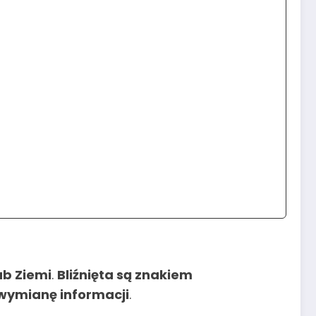
ub Ziemi
.
Bliźnięta są znakiem
 wymianę informacji
.