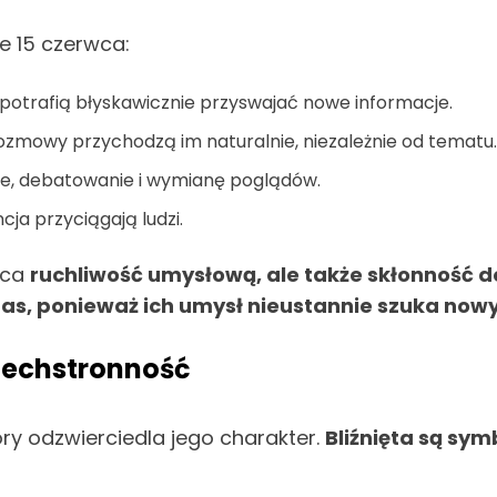
e 15 czerwca:
potrafią błyskawicznie przyswajać nowe informacje.
ozmowy przychodzą im naturalnie, niezależnie od tematu.
sje, debatowanie i wymianę poglądów.
ncja przyciągają ludzi.
wca
ruchliwość umysłową, ale także skłonność 
 czas, ponieważ ich umysł nieustannie szuka no
szechstronność
tóry odzwierciedla jego charakter.
Bliźnięta są sy