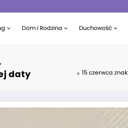
ng
Dom i Rodzina
Duchowość
–
ej daty
15 czerwca znak