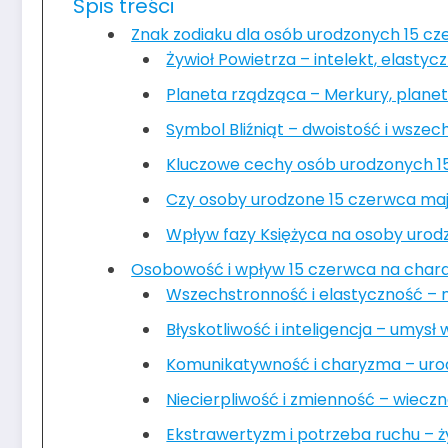
Spis treści
Znak zodiaku dla osób urodzonych 15 c
Żywioł Powietrza – intelekt, elastyc
Planeta rządząca – Merkury, planeta
Symbol Bliźniąt – dwoistość i wsze
Kluczowe cechy osób urodzonych 1
Czy osoby urodzone 15 czerwca ma
Wpływ fazy Księżyca na osoby urod
Osobowość i wpływ 15 czerwca na char
Wszechstronność i elastyczność – m
Błyskotliwość i inteligencja – umysł
Komunikatywność i charyzma – ur
Niecierpliwość i zmienność – wiecz
Ekstrawertyzm i potrzeba ruchu – ż