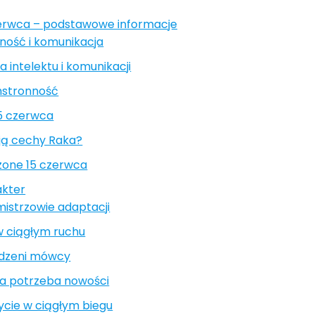
zerwca – podstawowe informacje
zność i komunikacja
 intelektu i komunikacji
chstronność
5 czerwca
ją cechy Raka?
zone 15 czerwca
akter
istrzowie adaptacji
 w ciągłym ruchu
odzeni mówcy
na potrzeba nowości
ycie w ciągłym biegu