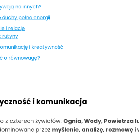
ywają na innych?
 duchy pełne energii
e i relacje
t rutyny
 komunikację i kreatywność
bać o równowagę?
styczność i komunikacja
go z czterech żywiołów:
Ognia, Wody, Powietrza l
t zdominowane przez
myślenie, analizę, rozmowę i