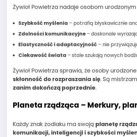
Żywioł Powietrza nadaje osobom urodzonym 
Szybkość myślenia
– potrafią błyskawicznie an
Zdolności komunikacyjne
– doskonale wyrażają
Elastyczność i adaptacyjność
– nie przywiązuj
Ciekawość świata
– stale szukają nowych bodźców
Żywioł Powietrza sprawia, że osoby urodzon
skłonność do rozpraszania się
. Są mistrzam
zanim dokończą poprzednie
.
Planeta rządząca – Merkury, plan
Każdy znak zodiaku ma swoją
planetę rządz
komunikacji, inteligencji i szybkości myśle