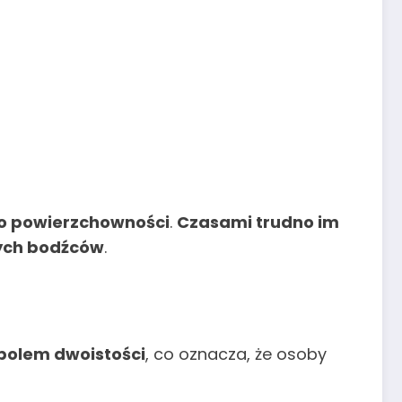
do powierzchowności
.
Czasami trudno im
wych bodźców
.
mbolem dwoistości
, co oznacza, że osoby