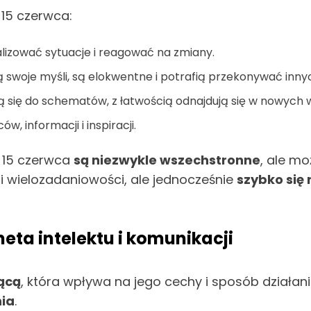
15 czerwca:
alizować sytuacje i reagować na zmiany.
 swoje myśli, są elokwentne i potrafią przekonywać inny
ą się do schematów, z łatwością odnajdują się w nowych
, informacji i inspiracji.
e 15 czerwca
są niezwykle wszechstronne
, ale m
i wielozadaniowości, ale jednocześnie
szybko się 
eta intelektu i komunikacji
ącą
, która wpływa na jego cechy i sposób działan
nia
.