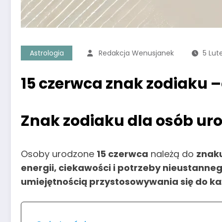
Astrologia
Redakcja Wenusjanek
5 Lut
15 czerwca znak zodiaku –
Znak zodiaku dla osób ur
Osoby urodzone
15 czerwca
należą do
znaku
energii, ciekawości i potrzeby nieustanne
umiejętnością przystosowywania się do każ