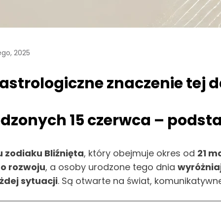
ego, 2025
astrologiczne znaczenie tej 
odzonych 15 czerwca – pods
 zodiaku Bliźnięta
, który obejmuje okres od
21 m
go rozwoju
, a osoby urodzone tego dnia
wyróżniaj
dej sytuacji
. Są otwarte na świat, komunikatyw