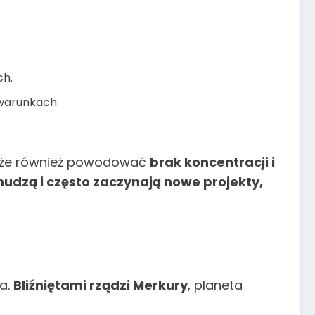
ch.
 warunkach.
oże również powodować
brak koncentracji i
nudzą i często zaczynają nowe projekty,
ia.
Bliźniętami rządzi Merkury
, planeta