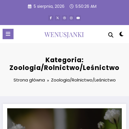
Przejdź
5 sierpnia, 2026
5:50:27 AM
do
treści
Kategoria:
Zoologia/Rolnictwo/Leśnictwo
Strona główna
Zoologia/Rolnictwo/Leśnictwo
Łyszczec – niepozorna roślina o wielkiej sile. Jakie ma właściwości i