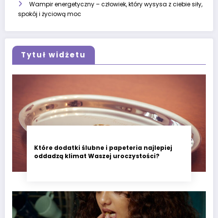
Wampir energetyczny – człowiek, który wysysa z ciebie siły,
spokój i życiową moc
Tytuł widżetu
Które dodatki ślubne i papeteria najlepiej
oddadzą klimat Waszej uroczystości?