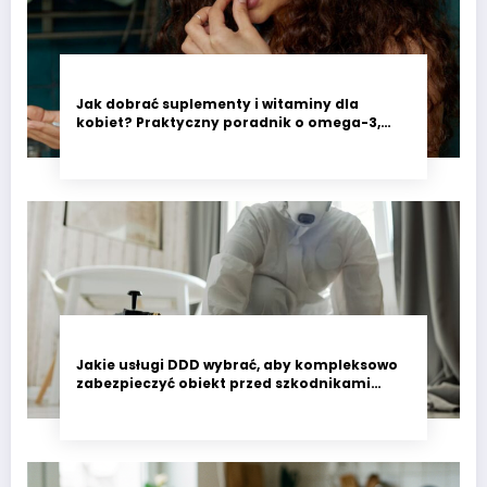
Jak dobrać suplementy i witaminy dla
kobiet? Praktyczny poradnik o omega-3,
witaminie D3 i minerałach wspierających
codzienne zdrowie
Jakie usługi DDD wybrać, aby kompleksowo
zabezpieczyć obiekt przed szkodnikami
przez cały rok?