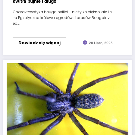
kwitła bujnie i długo
Charakterystyka bougainvillei – nie tylko piękno, ale i s
iła Egzotyczna królowa ogrodów i tarasów Bougainvill
ea,…
Dowiedz się więcej
29 Lipca, 2025