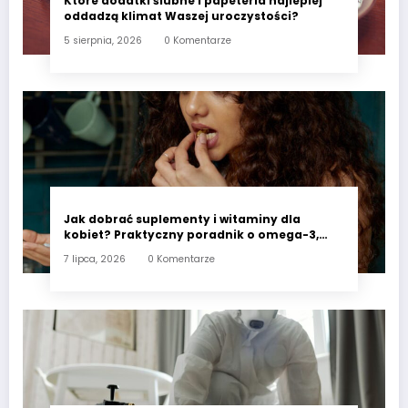
Które dodatki ślubne i papeteria najlepiej
oddadzą klimat Waszej uroczystości?
5 sierpnia, 2026
0 Komentarze
Jak dobrać suplementy i witaminy dla
kobiet? Praktyczny poradnik o omega-3,
witaminie D3 i minerałach wspierających
7 lipca, 2026
0 Komentarze
codzienne zdrowie