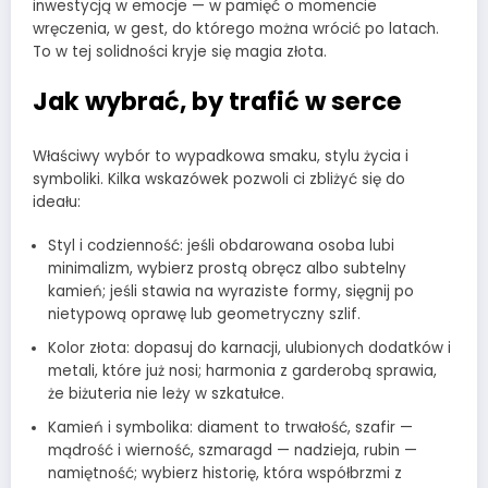
inwestycją w emocje — w pamięć o momencie
wręczenia, w gest, do którego można wrócić po latach.
To w tej solidności kryje się magia złota.
Jak wybrać, by trafić w serce
Właściwy wybór to wypadkowa smaku, stylu życia i
symboliki. Kilka wskazówek pozwoli ci zbliżyć się do
ideału:
Styl i codzienność: jeśli obdarowana osoba lubi
minimalizm, wybierz prostą obręcz albo subtelny
kamień; jeśli stawia na wyraziste formy, sięgnij po
nietypową oprawę lub geometryczny szlif.
Kolor złota: dopasuj do karnacji, ulubionych dodatków i
metali, które już nosi; harmonia z garderobą sprawia,
że biżuteria nie leży w szkatułce.
Kamień i symbolika: diament to trwałość, szafir —
mądrość i wierność, szmaragd — nadzieja, rubin —
namiętność; wybierz historię, która współbrzmi z