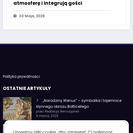
atmosferę i integrują gości
30 Maja, 2026
Polityka prywatności
OSTATNIE ARTYKUŁY
„Narodziny Wenus” – symbolika i tajemnice
słynnego obrazu Botticellego
przez Redakcja Wenusjanek
9 marca, 2025
1 czerwca znak zodiaku – Charakterystyka i
Używamy pliki cookie, aby zapewnić Ci najlepsze