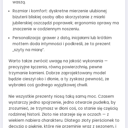
waszą.
Rozmiar i komfort: dyskretne mierzenie ulubionej
biżuterii bliskiej osoby albo skorzystanie z miarki
jubilerskiej oszczędzi poprawek; ergonomia oprawy ma
znaczenie w codziennym noszeniu.
Personalizacja: grawer z datą, inicjałami lub krótkim
mottem doda intymności i podkreśli, że to prezent
„szyty na miarę”.
Warto także zwrócić uwagę na jakość wykonania —
precyzyjne łączenia, równą powierzchnię, pewne
trzymanie kamieni. Dobrze zaprojektowany model
będzie cieszył oko i dłonie, a ty zyskasz pewność, że
wybrałeś coś godnego wyjątkowej chwili.
Nie wszystkie prezenty niosą taką samą moc. Czasem
wystarczy jedno spojrzenie, jedno otwarcie pudełka, by
zrozumieć, że trzymasz w dłoni coś, co stanie się częścią
rodzinnej historii. Złoto nie starzeje się w oczach — z
wiekiem nabiera charakteru. Dlatego złoty pierścionek to
decyzja o pięknie, które nie przeminie wraz z sezonem, i