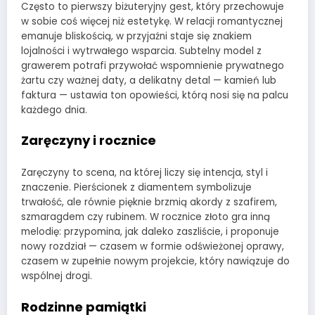
Często to pierwszy biżuteryjny gest, który przechowuje
w sobie coś więcej niż estetykę. W relacji romantycznej
emanuje bliskością, w przyjaźni staje się znakiem
lojalności i wytrwałego wsparcia. Subtelny model z
grawerem potrafi przywołać wspomnienie prywatnego
żartu czy ważnej daty, a delikatny detal — kamień lub
faktura — ustawia ton opowieści, którą nosi się na palcu
każdego dnia.
Zaręczyny i rocznice
Zaręczyny to scena, na której liczy się intencja, styl i
znaczenie. Pierścionek z diamentem symbolizuje
trwałość, ale równie pięknie brzmią akordy z szafirem,
szmaragdem czy rubinem. W rocznice złoto gra inną
melodię: przypomina, jak daleko zaszliście, i proponuje
nowy rozdział — czasem w formie odświeżonej oprawy,
czasem w zupełnie nowym projekcie, który nawiązuje do
wspólnej drogi.
Rodzinne pamiątki