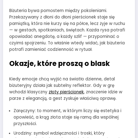
Biżuteria bywa pomostem między pokoleniami.
Przekazywany z dłoni do dłoni pierścionek staje się
pamiątką, która nie kurzy się na półce, lecz żyje w ruchu
— w gestach, spotkaniach, świętach. Każda rysa potrafi
opowiadać anegdotę, a każdy szlif — przypominać o
czyimś spojrzeniu. To właśnie wtedy widać, jak biżuteria
potrafi zamieniać codzienność w rytuał.
Okazje, które proszą o blask
Kiedy emocje chcą wyjść na światło dzienne, detal
biżuteryjny działa jak subtelny reflektor. Gdy w grę
wchodzi klasyczny
złoty pierścionek
, znaczenie idzie w
parze z elegancją, a gest zyskuje właściwą oprawę.
Zaręczyny: to moment, w którym liczy się estetyka i
opowieść, a krąg złota staje się ramą dla wspólnej
przyszłości.
Urodziny: symbol wdzięczności i troski, który