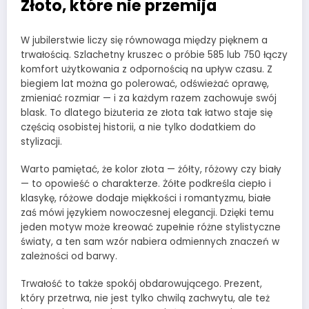
Złoto, które nie przemija
W jubilerstwie liczy się równowaga między pięknem a
trwałością. Szlachetny kruszec o próbie 585 lub 750 łączy
komfort użytkowania z odpornością na upływ czasu. Z
biegiem lat można go polerować, odświeżać oprawę,
zmieniać rozmiar — i za każdym razem zachowuje swój
blask. To dlatego biżuteria ze złota tak łatwo staje się
częścią osobistej historii, a nie tylko dodatkiem do
stylizacji.
Warto pamiętać, że kolor złota — żółty, różowy czy biały
— to opowieść o charakterze. Żółte podkreśla ciepło i
klasykę, różowe dodaje miękkości i romantyzmu, białe
zaś mówi językiem nowoczesnej elegancji. Dzięki temu
jeden motyw może kreować zupełnie różne stylistyczne
światy, a ten sam wzór nabiera odmiennych znaczeń w
zależności od barwy.
Trwałość to także spokój obdarowującego. Prezent,
który przetrwa, nie jest tylko chwilą zachwytu, ale też