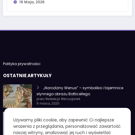
16 Maja, 2026
Polityka prywatności
OSTATNIE ARTYKUŁY
„Narodziny Wenus” – symbolika i tajemnice
słynnego obrazu Botticellego
przez Redakcja Wenusjanek
9 marca, 2025
1 czerwca znak zodiaku – Charakterystyka i
Używamy pliki cookie, aby zapewnić Ci najlepsze
cechy osobowości
wrażenia z przeglądania, personalizować zawartość
przez Redakcja Wenusjanek
4 lutego, 2025
naszej witryny, analizować jej ruch i wyświetlać