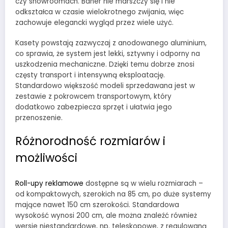
czy showroomach. Baner nie marszczy się i nie
odkształca w czasie wielokrotnego zwijania, więc
zachowuje elegancki wygląd przez wiele użyć.
Kasety powstają zazwyczaj z anodowanego aluminium,
co sprawia, że system jest lekki, sztywny i odporny na
uszkodzenia mechaniczne. Dzięki temu dobrze znosi
częsty transport i intensywną eksploatację.
Standardowo większość modeli sprzedawana jest w
zestawie z pokrowcem transportowym, który
dodatkowo zabezpiecza sprzęt i ułatwia jego
przenoszenie.
Różnorodność rozmiarów i
możliwości
Roll-upy reklamowe
dostępne są w wielu rozmiarach –
od kompaktowych, szerokich na 85 cm, po duże systemy
mające nawet 150 cm szerokości. Standardowa
wysokość wynosi 200 cm, ale można znaleźć również
wersje niestandardowe, np. teleskopowe, z regulowaną