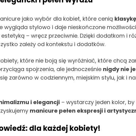
anicure jako wybór dla kobiet, które cenią
klasyk
e wygląda stylowo i daje nieskończone możliwości 
 estetyką – wręcz przeciwnie. Dzięki dodatkom i r
szystko zależy od kontekstu i dodatków.
 kobiety, które nie boją się wyróżniać, które chcą z
 przyciąga spojrzenia, ale jednocześnie
nigdy nie j
ię zarówno w codziennym, miejskim stylu, jak i n
imalizmu i elegancji
– wystarczy jeden kolor, by 
– zyskujemy
manicure pełen ekspresji i artystyc
wiedź: dla każdej kobiety!