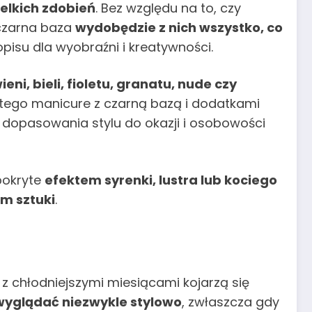
zelkich zdobień
. Bez względu na to, czy
czarna baza
wydobędzie z nich wszystko, co
opisu dla wyobraźni i kreatywności.
eni, bieli, fioletu, granatu, nude czy
latego manicure z czarną bazą i dodatkami
 dopasowania stylu do okazji i osobowości
 pokryte
efektem syrenki, lustra lub kociego
m sztuki
.
 z chłodniejszymi miesiącami kojarzą się
wyglądać niezwykle stylowo
, zwłaszcza gdy