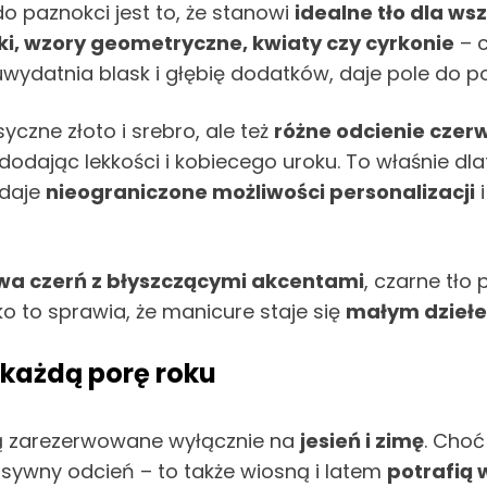
do paznokci jest to, że stanowi
idealne tło dla ws
ki, wzory geometryczne, kwiaty czy cyrkonie
– 
, uwydatnia blask i głębię dodatków, daje pole do p
syczne złoto i srebro, ale też
różne odcienie czerwi
 dodając lekkości i kobiecego uroku. To właśnie d
 daje
nieograniczone możliwości personalizacji
i
a czerń z błyszczącymi akcentami
, czarne tło
o to sprawia, że manicure staje się
małym dziełe
 każdą porę roku
ą zarezerwowane wyłącznie na
jesień i zimę
. Choć
ensywny odcień – to także wiosną i latem
potrafią 