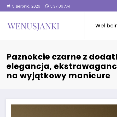
Przejdź
5 sierpnia, 2026
5:37:08 AM
do
treści
Wellbei
Paznokcie czarne z doda
elegancja, ekstrawaganc
na wyjątkowy manicure