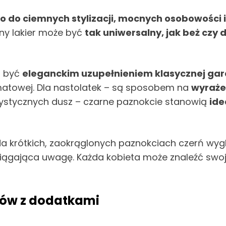
o do ciemnych stylizacji, mocnych osobowości 
ny lakier może być
tak uniwersalny, jak beż czy d
ą być
eleganckim uzupełnieniem klasycznej ga
 matowej. Dla nastolatek – są sposobem na
wyraże
rtystycznych dusz – czarne paznokcie stanowią
ide
a krótkich, zaokrąglonych paznokciach czerń wygląd
ciągająca uwagę. Każda kobieta może znaleźć swoją 
tów z dodatkami