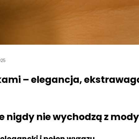
025
kami – elegancja, ekstrawag
e nigdy nie wychodzą z mody
elegancki i pełen wyrazu