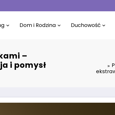
ng
Dom i Rodzina
Duchowość
tkami –
ja i pomysł
P
ekstra