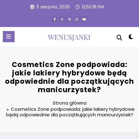
Przejdź
5 sierpnia, 2026
12:50:19 PM
do
treści
Cosmetics Zone podpowiada:
jakie lakiery hybrydowe będą
odpowiednie dla początkujących
manicurzystek?
Strona główna
Cosmetics Zone podpowiada: jakie lakiery hybrydowe
będą odpowiednie dla początkujących manicurzystek?