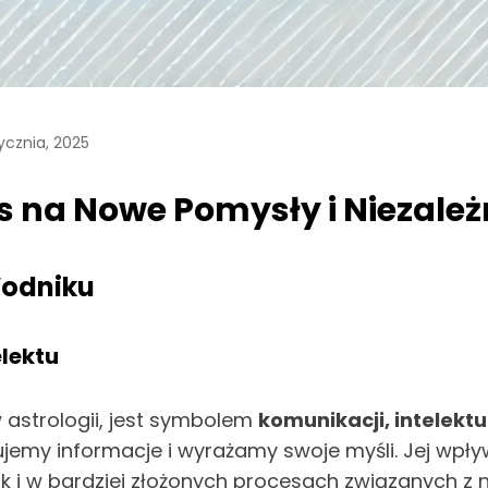
ycznia, 2025
 na Nowe Pomysły i Niezależ
Wodniku
elektu
w astrologii, jest symbolem
komunikacji, intelekt
ujemy informacje i wyrażamy swoje myśli. Jej wp
ak i w bardziej złożonych procesach związanych