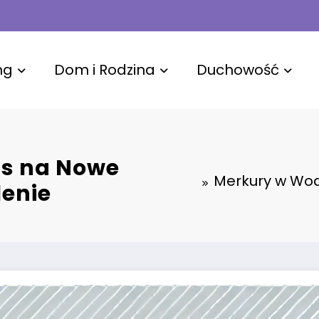
ng
Dom i Rodzina
Duchowość
as na Nowe
Merkury w Wod
lenie