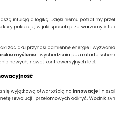
szą intuicją a logiką. Dzięki niemu potrafimy prz
erkury pokazuje, w jaki sposób przetwarzamy infor
znaki zodiaku przynosi odmienne energie i wyzwani
rskie myślenie
i wychodzenia poza utarte schem
anie nowych, nawet kontrowersyjnych idei.
nnowacyjność
ia się wyjątkową otwartością na
innowacje
i nieza
etę rewolucji i przełomowych odkryć, Wodnik symbo