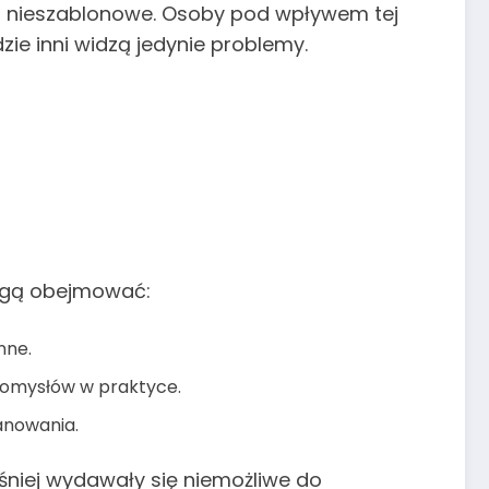
e i nieszablonowe. Osoby pod wpływem tej
ie inni widzą jedynie problemy.
ą obejmować:
nne.
pomysłów w praktyce.
anowania.
niej wydawały się niemożliwe do