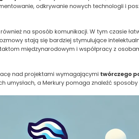
ymentowanie, odkrywanie nowych technologii i p
 również na sposób komunikacji. W tym czasie łat
ozmowy stają się bardziej stymulujące intelektualn
ontaktom międzynarodowym i współpracy z osobam
pracę nad projektami wymagającymi
twórczego p
zych umysłach, a Merkury pomaga znaleźć sposoby 