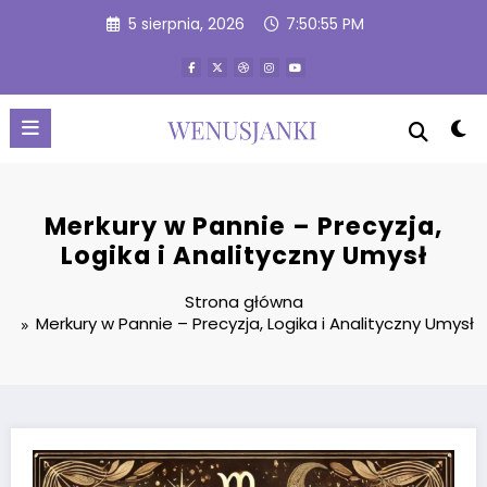
Przejdź
5 sierpnia, 2026
7:50:56 PM
do
treści
Merkury w Pannie – Precyzja,
Logika i Analityczny Umysł
Strona główna
Merkury w Pannie – Precyzja, Logika i Analityczny Umysł