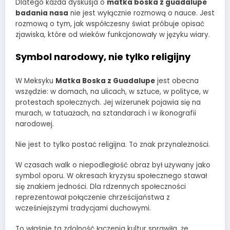
Dlatego każda dyskusja o
matka boska z guadalupe
badania nasa
nie jest wyłącznie rozmową o nauce. Jest
rozmową o tym, jak współczesny świat próbuje opisać
zjawiska, które od wieków funkcjonowały w języku wiary.
Symbol narodowy, nie tylko religijny
W Meksyku
Matka Boska z Guadalupe
jest obecna
wszędzie: w domach, na ulicach, w sztuce, w polityce, w
protestach społecznych. Jej wizerunek pojawia się na
murach, w tatuażach, na sztandarach i w ikonografii
narodowej.
Nie jest to tylko postać religijna. To znak przynależności.
W czasach walk o niepodległość obraz był używany jako
symbol oporu. W okresach kryzysu społecznego stawał
się znakiem jedności. Dla rdzennych społeczności
reprezentował połączenie chrześcijaństwa z
wcześniejszymi tradycjami duchowymi.
To właśnie ta zdolność łączenia kultur sprawiła, że