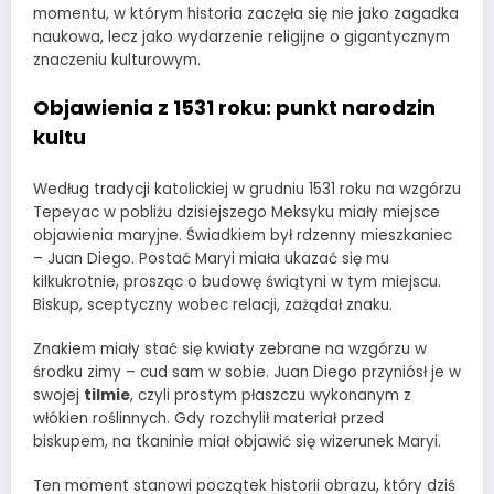
momentu, w którym historia zaczęła się nie jako zagadka
naukowa, lecz jako wydarzenie religijne o gigantycznym
znaczeniu kulturowym.
Objawienia z 1531 roku: punkt narodzin
kultu
Według tradycji katolickiej w grudniu 1531 roku na wzgórzu
Tepeyac w pobliżu dzisiejszego Meksyku miały miejsce
objawienia maryjne. Świadkiem był rdzenny mieszkaniec
– Juan Diego. Postać Maryi miała ukazać się mu
kilkukrotnie, prosząc o budowę świątyni w tym miejscu.
Biskup, sceptyczny wobec relacji, zażądał znaku.
Znakiem miały stać się kwiaty zebrane na wzgórzu w
środku zimy – cud sam w sobie. Juan Diego przyniósł je w
swojej
tilmie
, czyli prostym płaszczu wykonanym z
włókien roślinnych. Gdy rozchylił materiał przed
biskupem, na tkaninie miał objawić się wizerunek Maryi.
Ten moment stanowi początek historii obrazu, który dziś