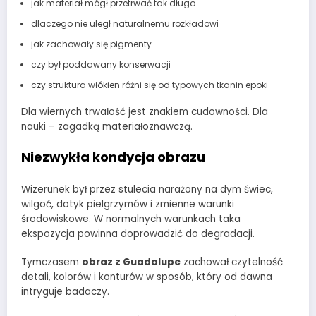
jak materiał mógł przetrwać tak długo
dlaczego nie uległ naturalnemu rozkładowi
jak zachowały się pigmenty
czy był poddawany konserwacji
czy struktura włókien różni się od typowych tkanin epoki
Dla wiernych trwałość jest znakiem cudowności. Dla
nauki – zagadką materiałoznawczą.
Niezwykła kondycja obrazu
Wizerunek był przez stulecia narażony na dym świec,
wilgoć, dotyk pielgrzymów i zmienne warunki
środowiskowe. W normalnych warunkach taka
ekspozycja powinna doprowadzić do degradacji.
Tymczasem
obraz z Guadalupe
zachował czytelność
detali, kolorów i konturów w sposób, który od dawna
intryguje badaczy.