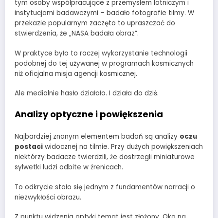
tym osoby współpracujące z przemysłem lotniczym i
instytucjami badawczymi – badało fotografie tilmy. W
przekazie popularnym zaczęto to upraszczać do
stwierdzenia, że „NASA badała obraz”.
W praktyce było to raczej wykorzystanie technologii
podobnej do tej używanej w programach kosmicznych
niż oficjalna misja agencji kosmicznej.
Ale medialnie hasło działało. I działa do dziś.
Analizy optyczne i powiększenia
Najbardziej znanym elementem badań są analizy
oczu
postaci
widocznej na tilmie. Przy dużych powiększeniach
niektórzy badacze twierdzili, że dostrzegli miniaturowe
sylwetki ludzi odbite w źrenicach.
To odkrycie stało się jednym z fundamentów narracji o
niezwykłości obrazu.
Z punktu widzenia optyki temat jest złożony. Oko na