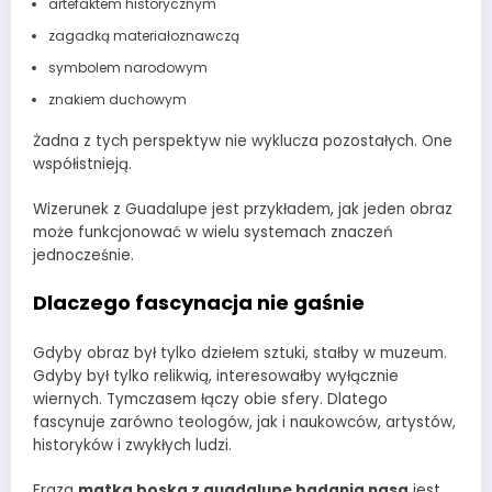
artefaktem historycznym
zagadką materiałoznawczą
symbolem narodowym
znakiem duchowym
Żadna z tych perspektyw nie wyklucza pozostałych. One
współistnieją.
Wizerunek z Guadalupe jest przykładem, jak jeden obraz
może funkcjonować w wielu systemach znaczeń
jednocześnie.
Dlaczego fascynacja nie gaśnie
Gdyby obraz był tylko dziełem sztuki, stałby w muzeum.
Gdyby był tylko relikwią, interesowałby wyłącznie
wiernych. Tymczasem łączy obie sfery. Dlatego
fascynuje zarówno teologów, jak i naukowców, artystów,
historyków i zwykłych ludzi.
Fraza
matka boska z guadalupe badania nasa
jest