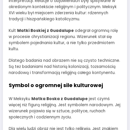
interpretacji. Relacje o objawieniach były spisywane w
określonym kontekście religijnym i politycznym. Meksyk
XVI wieku był miejscem zderzenia kultur: rdzennych
tradycji i hiszpańskiego katolicyzmu.
Kult
Matki Boskiej z Guadalupe
odegrał ogromną rolę
w procesie chrystianizacji regionu. Wizerunek stał się
symbolem pojednania kultur, a nie tylko przedmiotem
kultu.
Dlatego badania nad obrazem nie są czysto techniczne.
Są też badaniami nad historią kolonizacji, tożsamością
narodową i transformacją religijną całego kontynentu.
Symbol o ogromnej sile kulturowej
W Meksyku
Matka Boska z Guadalupe
jest czymś
więcej niż figurą religijną. Jest symbolem narodowym. Jej
wizerunek pojawia się w sztuce, polityce, ruchach
społecznych i codziennym życiu.
Dla wielu ludzi obraz nie jest tylko relikwią. Jest znakiem