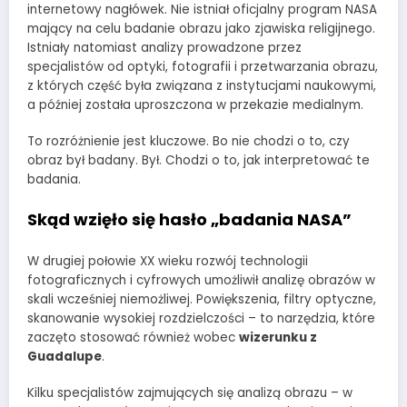
internetowy nagłówek. Nie istniał oficjalny program NASA
mający na celu badanie obrazu jako zjawiska religijnego.
Istniały natomiast analizy prowadzone przez
specjalistów od optyki, fotografii i przetwarzania obrazu,
z których część była związana z instytucjami naukowymi,
a później została uproszczona w przekazie medialnym.
To rozróżnienie jest kluczowe. Bo nie chodzi o to, czy
obraz był badany. Był. Chodzi o to, jak interpretować te
badania.
Skąd wzięło się hasło „badania NASA”
W drugiej połowie XX wieku rozwój technologii
fotograficznych i cyfrowych umożliwił analizę obrazów w
skali wcześniej niemożliwej. Powiększenia, filtry optyczne,
skanowanie wysokiej rozdzielczości – to narzędzia, które
zaczęto stosować również wobec
wizerunku z
Guadalupe
.
Kilku specjalistów zajmujących się analizą obrazu – w