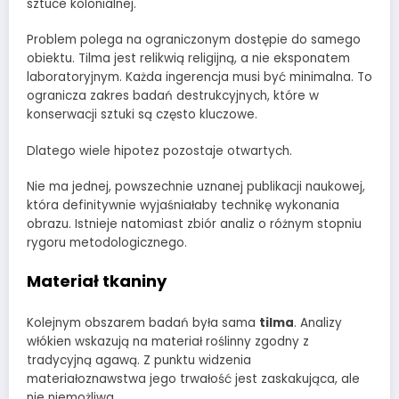
sztuce kolonialnej.
Problem polega na ograniczonym dostępie do samego
obiektu. Tilma jest relikwią religijną, a nie eksponatem
laboratoryjnym. Każda ingerencja musi być minimalna. To
ogranicza zakres badań destrukcyjnych, które w
konserwacji sztuki są często kluczowe.
Dlatego wiele hipotez pozostaje otwartych.
Nie ma jednej, powszechnie uznanej publikacji naukowej,
która definitywnie wyjaśniałaby technikę wykonania
obrazu. Istnieje natomiast zbiór analiz o różnym stopniu
rygoru metodologicznego.
Materiał tkaniny
Kolejnym obszarem badań była sama
tilma
. Analizy
włókien wskazują na materiał roślinny zgodny z
tradycyjną agawą. Z punktu widzenia
materiałoznawstwa jego trwałość jest zaskakująca, ale
nie niemożliwa.