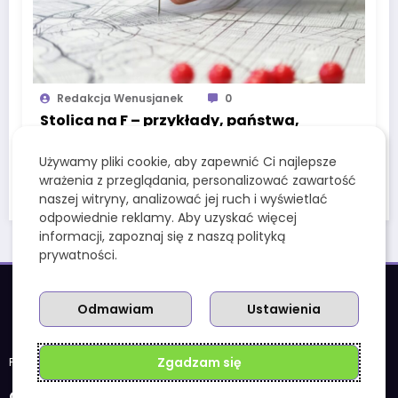
Redakcja Wenusjanek
0
Stolica na F – przykłady, państwa,
miasta i ciekawostki do gry w
Używamy pliki cookie, aby zapewnić Ci najlepsze
państwa-miasta
wrażenia z przeglądania, personalizować zawartość
16 Maja, 2026
naszej witryny, analizować jej ruch i wyświetlać
odpowiednie reklamy. Aby uzyskać więcej
informacji, zapoznaj się z naszą polityką
prywatności.
Odmawiam
Ustawienia
Zgadzam się
Polityka prywatności
OSTATNIE ARTYKUŁY