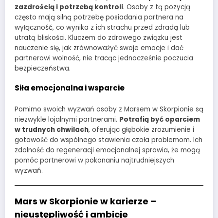
zazdrością i potrzebą kontroli
. Osoby z tą pozycją
często mają silną potrzebę posiadania partnera na
wyłączność, co wynika z ich strachu przed zdradą lub
utratą bliskości. Kluczem do zdrowego związku jest
nauczenie się, jak zrównoważyć swoje emocje i dać
partnerowi wolność, nie tracąc jednocześnie poczucia
bezpieczeństwa.
Siła emocjonalna i wsparcie
Pomimo swoich wyzwań osoby z Marsem w Skorpionie są
niezwykle lojalnymi partnerami.
Potrafią być oparciem
w trudnych chwilach
, oferując głębokie zrozumienie i
gotowość do wspólnego stawienia czoła problemom. Ich
zdolność do regeneracji emocjonalnej sprawia, że mogą
pomóc partnerowi w pokonaniu najtrudniejszych
wyzwań.
Mars w Skorpionie w karierze –
nieustępliwość i ambicje