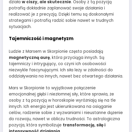
działa
w ciszy, ale skutecznie
. Osoby z tą pozycją
potrafią dokładnie zaplanować swoje działania i
realizować je z precyzją. Dzięki temu są doskonałymi
strategami i potrafią radzić sobie nawet w trudnych
sytuacjach.
Tajemniczość i magnetyzm
Ludzie z Marsem w Skorpionie często posiadają
magnetyczną aurę
, która przyciąga innych. Są
tajemniczy i intrygujący, co czyni ich osobowości
niezwykle fascynującymi. Ich siła leży w zdolności do
oddziaływania na innych, nawet bez otwartego działania.
Mars w Skorpionie to wyjątkowe połączenie
emocjonalnej głębi i niezłomnej siły, które sprawia, że
osoby z tą pozycją w horoskopie wyróżniają się na tle
innych. Ich energia jest ukierunkowana na osiąganie
celów, radzenie sobie z wyzwaniami i nieustanne dążenie
do rozwoju, nawet w obliczu trudności. To astrologiczna
pozycja, która symbolizuje
transformację, siłę i
intensywność działania
.