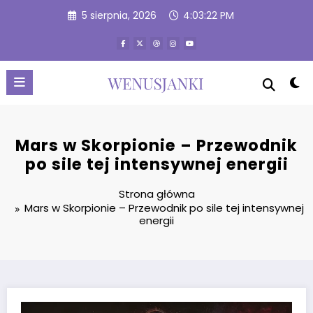
Przejdź
5 sierpnia, 2026
4:03:23 PM
do
treści
Mars w Skorpionie – Przewodnik
po sile tej intensywnej energii
Strona główna
Mars w Skorpionie – Przewodnik po sile tej intensywnej
energii