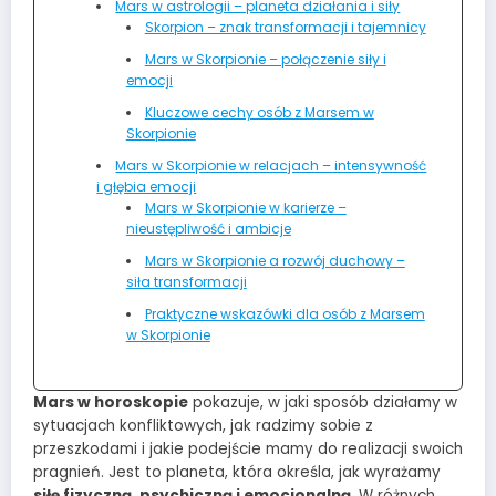
Mars w astrologii – planeta działania i siły
Skorpion – znak transformacji i tajemnicy
Mars w Skorpionie – połączenie siły i
emocji
Kluczowe cechy osób z Marsem w
Skorpionie
Mars w Skorpionie w relacjach – intensywność
i głębia emocji
Mars w Skorpionie w karierze –
nieustępliwość i ambicje
Mars w Skorpionie a rozwój duchowy –
siła transformacji
Praktyczne wskazówki dla osób z Marsem
w Skorpionie
Mars w horoskopie
pokazuje, w jaki sposób działamy w
sytuacjach konfliktowych, jak radzimy sobie z
przeszkodami i jakie podejście mamy do realizacji swoich
pragnień. Jest to planeta, która określa, jak wyrażamy
siłę fizyczną, psychiczną i emocjonalną
. W różnych