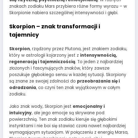
znakach zodiaku Mars przybiera różne formy wyrazu – w
Skorpionie nabiera szczególnej intensywności i głębi.
Skorpion – znak transformacji i
tajemnicy
Skorpion
, rządzony przez Plutona, jest znakiem zodiaku,
który w astrologii kojarzony jest z
intensywnością,
regeneracją i tajemniczością
. To jeden z najbardziej
złożonych i fascynujących znaków, który zawsze
poszukuje głębokiego sensu w każdej sytuacji. Skorpiony
są znane ze swojej zdolności do
przeobrażania się i
odradzania
, co czyni ten znak wyjątkowym w całym
zodiaku.
Jako znak wody, Skorpion jest
emocjonalny i
intuicyjny
, ale jego emocje są skrywane pod
powierzchnią. Ten znak zodiaku kieruje się głębokimi
instynktami i nie boi się stawiać czoła nawet najbardziej
wymagającym sytuacjom. W połączeniu z energią Marsa,