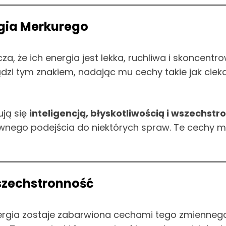
ergia Merkurego
cza, że ich energia jest lekka, ruchliwa i skoncentr
ządzi tym znakiem, nadając mu cechy takie jak ciek
ują się
inteligencją, błyskotliwością i wszechstr
ownego podejścia do niektórych spraw. Te cechy m
wszechstronność
 energia zostaje zabarwiona cechami tego zmienneg