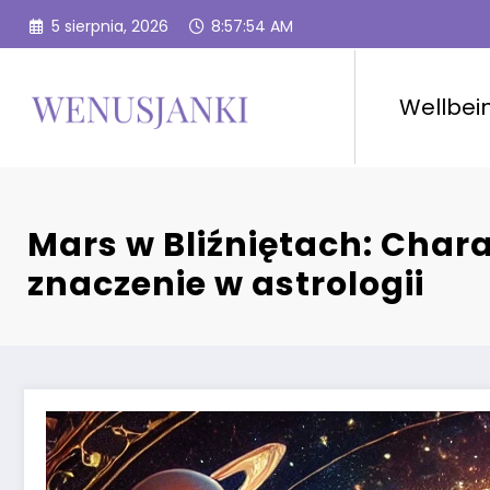
Przejdź
5 sierpnia, 2026
8:57:56 AM
do
treści
Wellbei
Mars w Bliźniętach: Chara
znaczenie w astrologii