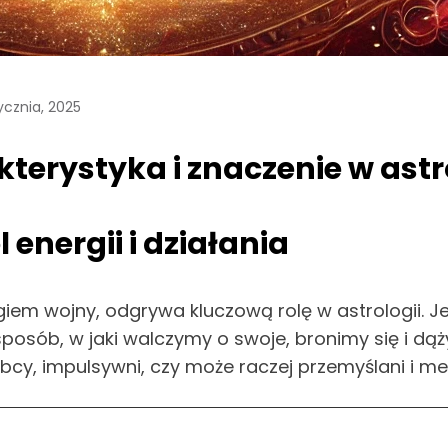
ycznia, 2025
terystyka i znaczenie w astr
energii i działania
giem wojny, odgrywa kluczową rolę w astrologii. J
sposób, w jaki walczymy o swoje, bronimy się i dąż
ybcy, impulsywni, czy może raczej przemyślani i me