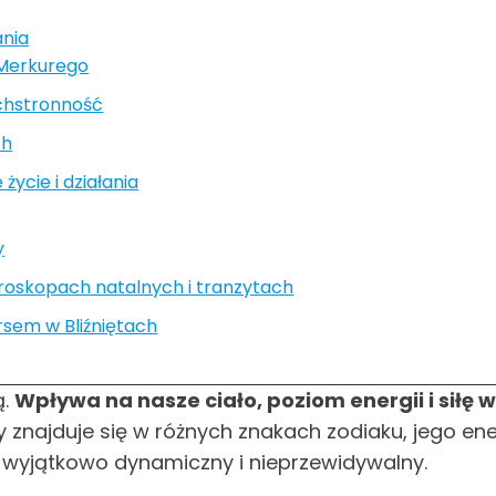
ania
a Merkurego
echstronność
ch
ycie i działania
y
oroskopach natalnych i tranzytach
rsem w Bliźniętach
ą.
Wpływa na nasze ciało, poziom energii i siłę wo
dy znajduje się w różnych znakach zodiaku, jego 
t wyjątkowo dynamiczny i nieprzewidywalny.