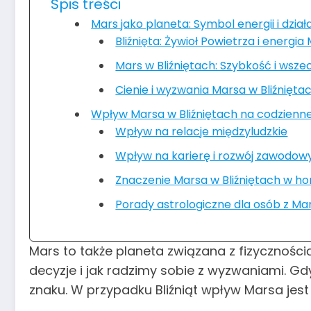
Spis treści
Mars jako planeta: Symbol energii i dział
Bliźnięta: Żywioł Powietrza i energi
Mars w Bliźniętach: Szybkość i wsz
Cienie i wyzwania Marsa w Bliźnięta
Wpływ Marsa w Bliźniętach na codzienne ż
Wpływ na relacje międzyludzkie
Wpływ na karierę i rozwój zawodow
Znaczenie Marsa w Bliźniętach w h
Porady astrologiczne dla osób z Ma
Mars to także planeta związana z fizyczności
decyzje i jak radzimy sobie z wyzwaniami. G
znaku. W przypadku Bliźniąt wpływ Marsa jes