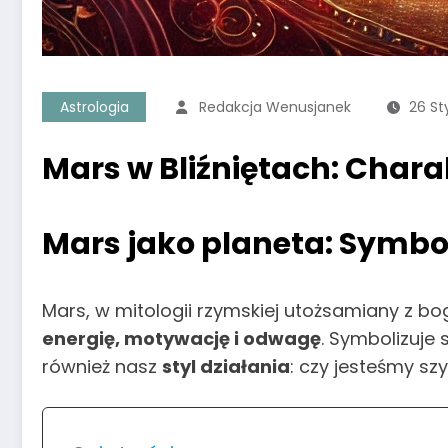
Astrologia
Redakcja Wenusjanek
26 St
Mars w Bliźniętach: Charak
Mars jako planeta: Symbol 
Mars, w mitologii rzymskiej utożsamiany z bo
energię, motywację i odwagę
. Symbolizuje 
również nasz
styl działania
: czy jesteśmy sz