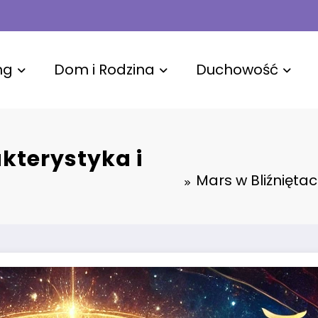
ng
Dom i Rodzina
Duchowość
kterystyka i
Mars w Bliźniętac