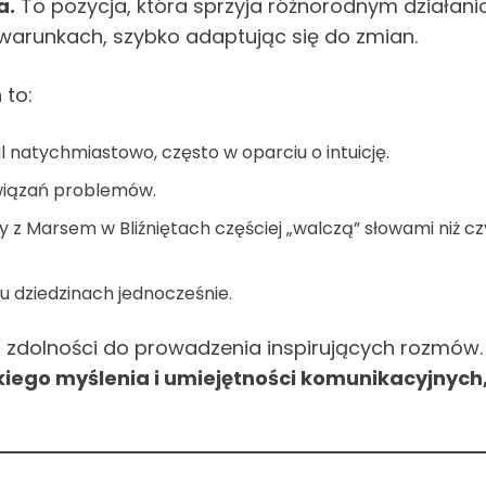
a.
To pozycja, która sprzyja różnorodnym działan
 warunkach, szybko adaptując się do zmian.
 to:
 natychmiastowo, często w oparciu o intuicję.
wiązań problemów.
 z Marsem w Bliźniętach częściej „walczą” słowami niż c
lu dziedzinach jednocześnie.
i zdolności do prowadzenia inspirujących rozmów
go myślenia i umiejętności komunikacyjnych, t