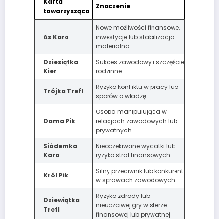
Karta
Znaczenie
towarzysząca
Nowe możliwości finansowe,
As Karo
inwestycje lub stabilizacja
materialna
Dziesiątka
Sukces zawodowy i szczęście
Kier
rodzinne
Ryzyko konfliktu w pracy lub
Trójka Trefl
sporów o władzę
Osoba manipulująca w
Dama Pik
relacjach zawodowych lub
prywatnych
Siódemka
Nieoczekiwane wydatki lub
Karo
ryzyko strat finansowych
Silny przeciwnik lub konkurent
Król Pik
w sprawach zawodowych
Ryzyko zdrady lub
Dziewiątka
nieuczciwej gry w sferze
Trefl
finansowej lub prywatnej