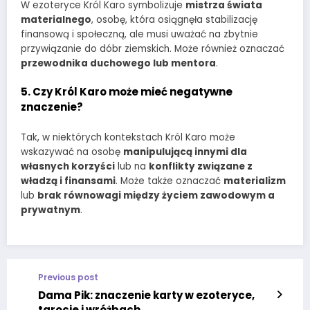
W ezoteryce Król Karo symbolizuje
mistrza świata
materialnego
, osobę, która osiągnęła stabilizację
finansową i społeczną, ale musi uważać na zbytnie
przywiązanie do dóbr ziemskich. Może również oznaczać
przewodnika duchowego lub mentora
.
5. Czy Król Karo może mieć negatywne
znaczenie?
Tak, w niektórych kontekstach Król Karo może
wskazywać na osobę
manipulującą innymi dla
własnych korzyści
lub na
konflikty związane z
władzą i finansami
. Może także oznaczać
materializm
lub
brak równowagi między życiem zawodowym a
prywatnym
.
Previous post
Dama Pik: znaczenie karty w ezoteryce,
tarocie i wróżbach