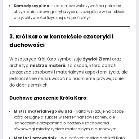
Samodyscyplina
– karta może wskazywać na potrzebę
utrzymania zdrowego trybu życia, szczególnie w kontekście
diety, aktywności fizycznej czy profilaktyki.
3. Król Karo w kontekście ezoteryki i
duchowości
W ezoteryce Król Karo symbolizuje
żywioł Ziemi
oraz
archetyp
mistrza materii
. To osoba, która potrafi
zarządzać zasobami i materialnymi aspektami życia, ale
jednocześnie musi uważać na nadmierne przywiązanie
do dóbr ziemskich.
Duchowe znaczenie Króla Karo:
Mistrz materialnego świata
– karta wskazuje na osobę,
która osiągnęła sukces w sferze finansów i kariery, ale
jednocześnie przypomina o potrzebie zachowania
równowagi między życiem materialnym a duchowym.
Mentor i przewodnik
– w niektórych rozkładach Król Karo