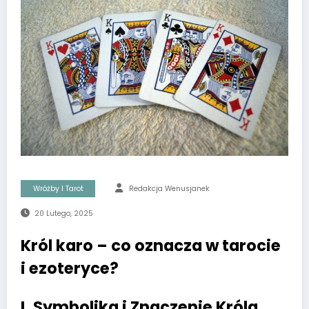
Wróżby I Tarot
Redakcja Wenusjanek
20 Lutego, 2025
Król karo – co oznacza w tarocie
i ezoteryce?
I. Symbolika i Znaczenie Króla