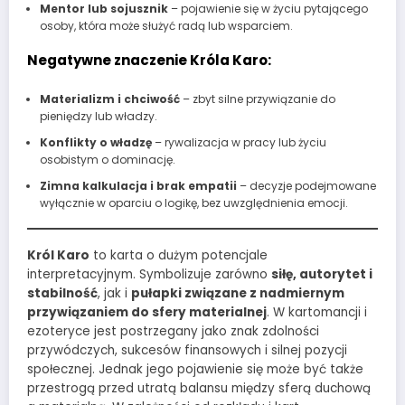
Mentor lub sojusznik
– pojawienie się w życiu pytającego
osoby, która może służyć radą lub wsparciem.
Negatywne znaczenie Króla Karo:
Materializm i chciwość
– zbyt silne przywiązanie do
pieniędzy lub władzy.
Konflikty o władzę
– rywalizacja w pracy lub życiu
osobistym o dominację.
Zimna kalkulacja i brak empatii
– decyzje podejmowane
wyłącznie w oparciu o logikę, bez uwzględnienia emocji.
Król Karo
to karta o dużym potencjale
interpretacyjnym. Symbolizuje zarówno
siłę, autorytet i
stabilność
, jak i
pułapki związane z nadmiernym
przywiązaniem do sfery materialnej
. W kartomancji i
ezoteryce jest postrzegany jako znak zdolności
przywódczych, sukcesów finansowych i silnej pozycji
społecznej. Jednak jego pojawienie się może być także
przestrogą przed utratą balansu między sferą duchową