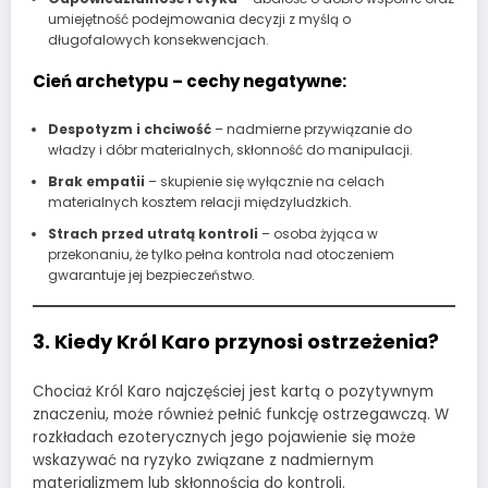
umiejętność podejmowania decyzji z myślą o
długofalowych konsekwencjach.
Cień archetypu
– cechy negatywne:
Despotyzm i chciwość
– nadmierne przywiązanie do
władzy i dóbr materialnych, skłonność do manipulacji.
Brak empatii
– skupienie się wyłącznie na celach
materialnych kosztem relacji międzyludzkich.
Strach przed utratą kontroli
– osoba żyjąca w
przekonaniu, że tylko pełna kontrola nad otoczeniem
gwarantuje jej bezpieczeństwo.
3. Kiedy Król Karo przynosi ostrzeżenia?
Chociaż Król Karo najczęściej jest kartą o pozytywnym
znaczeniu, może również pełnić funkcję ostrzegawczą. W
rozkładach ezoterycznych jego pojawienie się może
wskazywać na ryzyko związane z nadmiernym
materializmem lub skłonnością do kontroli.