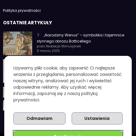
Polityka prywatności
OSTATNIE ARTYKUŁY
„Narodziny Wenus” – symbolika i tajemnice
słynnego obrazu Botticellego
przez Redakcja Wenusjanek
9 marca, 2025
1 czerwca znak zodiaku – Charakterystyka i
Używamy pliki cookie, aby zapewnić Ci najlepsze
cechy osobowości
wrażenia z przeglądania, personalizować zawartość
przez Redakcja Wenusjanek
4 lutego, 2025
naszej witryny, analizować jej ruch i wyświetlać
odpowiednie reklamy. Aby uzyskać więcej
1 kuna ile to zł – aktualny przelicznik, koniec
informacji, zapoznaj się z naszą polityką
chorwackiej waluty i praktyczne wskazówki
prywatności.
przez Redakcja Wenusjanek
3 grudnia, 2025
Odmawiam
Ustawienia