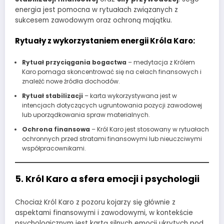
energia jest pomocna w rytuałach związanych z
sukcesem zawodowym oraz ochroną majątku.
Rytuały z wykorzystaniem energii Króla Karo:
Rytuał przyciągania bogactwa
– medytacja z Królem
Karo pomaga skoncentrować się na celach finansowych i
znaleźć nowe źródła dochodów.
Rytuał stabilizacji
– karta wykorzystywana jest w
intencjach dotyczących ugruntowania pozycji zawodowej
lub uporządkowania spraw materialnych.
Ochrona finansowa
– Król Karo jest stosowany w rytuałach
ochronnych przed stratami finansowymi lub nieuczciwymi
współpracownikami.
5. Król Karo a sfera emocji i psychologii
Chociaż Król Karo z pozoru kojarzy się głównie z
aspektami finansowymi i zawodowymi, w kontekście
psychologicznym jest kartą silnych emocji ukrytych pod