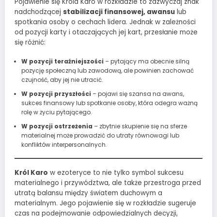
Pojawienie się Króla Karo w rozkładzie to zazwyczaj znak
nadchodzącej
stabilizacji finansowej, awansu
lub
spotkania osoby o cechach lidera. Jednak w zależności
od pozycji karty i otaczających jej kart, przesłanie może
się różnić:
W pozycji teraźniejszości
– pytający ma obecnie silną
pozycję społeczną lub zawodową, ale powinien zachować
czujność, aby jej nie utracić.
W pozycji przyszłości
– pojawi się szansa na awans,
sukces finansowy lub spotkanie osoby, która odegra ważną
rolę w życiu pytającego.
W pozycji ostrzeżenia
– zbytnie skupienie się na sferze
materialnej może prowadzić do utraty równowagi lub
konfliktów interpersonalnych.
Król Karo
w ezoteryce to nie tylko symbol sukcesu
materialnego i przywództwa, ale także przestroga przed
utratą balansu między światem duchowym a
materialnym. Jego pojawienie się w rozkładzie sugeruje
czas na podejmowanie odpowiedzialnych decyzji,