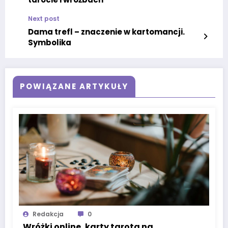
Next post
Dama trefl – znaczenie w kartomancji.
Symbolika
POWIĄZANE ARTYKUŁY
Redakcja
0
Wróżki online, karty tarota na