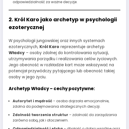
odpowiedzialność za ważne decyzje.
2. Król Karo jako archetyp w psychologii
ezoterycznej
W psychologii jungowskiej oraz innych systemach
ezoterycznych,
Król Karo
reprezentuje archetyp
Władcy
– osoby zdolnej do kontrolowania sytuacji,
utrzymywania porządku i realizowania celów życiowych.
Jego obecność w rozkładzie kart może wskazywać na
potencjał przywódczy pytającego lub obecność takiej
osoby w jego życiu.
Archetyp Władcy
– cechy pozytywne:
Autorytet i mądrość
– osoba dojrzała emocjonalnie,
zdolna do podejmowania strategicznych decyzji.
Zdolność tworzenia struktur
– zdolność do zarządzania
zarówno sobą, jak i otoczeniem.
Odpowiedzialność i etyka
– dbałość o dobro wspólne oraz