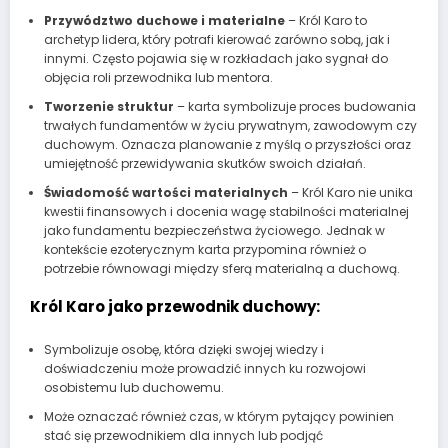
Przywództwo duchowe i materialne
– Król Karo to
archetyp lidera, który potrafi kierować zarówno sobą, jak i
innymi. Często pojawia się w rozkładach jako sygnał do
objęcia roli przewodnika lub mentora.
Tworzenie struktur
– karta symbolizuje proces budowania
trwałych fundamentów w życiu prywatnym, zawodowym czy
duchowym. Oznacza planowanie z myślą o przyszłości oraz
umiejętność przewidywania skutków swoich działań.
Świadomość wartości materialnych
– Król Karo nie unika
kwestii finansowych i docenia wagę stabilności materialnej
jako fundamentu bezpieczeństwa życiowego. Jednak w
kontekście ezoterycznym karta przypomina również o
potrzebie równowagi między sferą materialną a duchową.
Król Karo jako przewodnik duchowy:
Symbolizuje osobę, która dzięki swojej wiedzy i
doświadczeniu może prowadzić innych ku rozwojowi
osobistemu lub duchowemu.
Może oznaczać również czas, w którym pytający powinien
stać się przewodnikiem dla innych lub podjąć