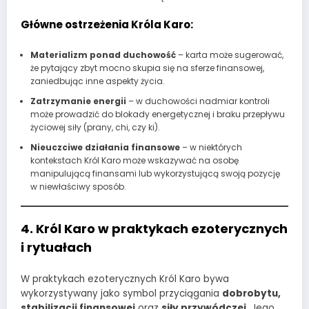
Główne ostrzeżenia Króla Karo:
Materializm ponad duchowość
– karta może sugerować,
że pytający zbyt mocno skupia się na sferze finansowej,
zaniedbując inne aspekty życia.
Zatrzymanie energii
– w duchowości nadmiar kontroli
może prowadzić do blokady energetycznej i braku przepływu
życiowej siły (prany, chi, czy ki).
Nieuczciwe działania finansowe
– w niektórych
kontekstach Król Karo może wskazywać na osobę
manipulującą finansami lub wykorzystującą swoją pozycję
w niewłaściwy sposób.
4. Król Karo w praktykach ezoterycznych
i rytuałach
W praktykach ezoterycznych Król Karo bywa
wykorzystywany jako symbol przyciągania
dobrobytu,
stabilizacji finansowej
oraz
siły przywódczej
. Jego