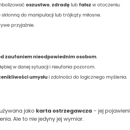
mbolizować
oszustwo
,
zdradę
lub
fałsz
w otoczeniu.
kłonną do manipulacji lub trójkąty miłosne.
zywe przyjaźnie.
zed zaufaniem nieodpowiednim osobom
.
biej w danej sytuacji i nieufania pozorom.
zenikliwości umysłu
i zdolności do logicznego myślenia.
 używana jako
karta ostrzegawcza
– jej pojawien
ia. Ale to nie jedyny jej wymiar.