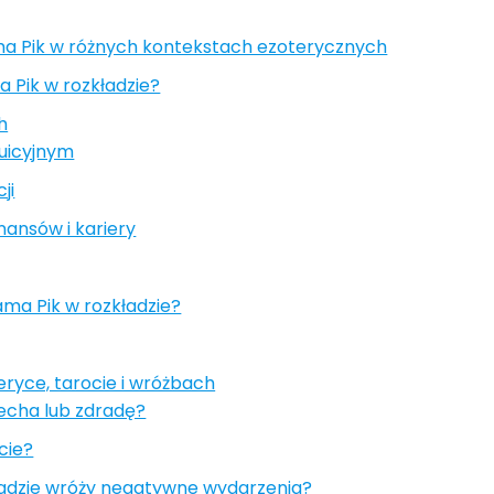
ma Pik w różnych kontekstach ezoterycznych
 Pik w rozkładzie?
h
tuicyjnym
ji
nansów i kariery
ama Pik w rozkładzie?
eryce, tarocie i wróżbach
echa lub zdradę?
cie?
kładzie wróży negatywne wydarzenia?