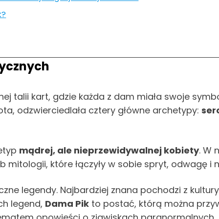
k?
sycznych
ej talii kart, gdzie każda z dam miała swoje symbo
ota, odzwierciedlała cztery główne archetypy:
ser
etyp
mądrej, ale nieprzewidywalnej kobiety
. W 
ub mitologii, które łączyły w sobie spryt, odwagę i
zne legendy. Najbardziej znana pochodzi z kultur
ch legend,
Dama Pik
to postać, którą można przy
 tematem opowieści o zjawiskach paranormalnych.