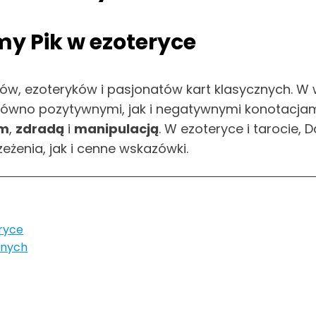
my Pik w ezoteryce
w, ezoteryków i pasjonatów kart klasycznych. W w
arówno pozytywnymi, jak i negatywnymi konotacjam
em
,
zdradą
i
manipulacją
. W ezoteryce i tarocie,
zeżenia, jak i cenne wskazówki.
ryce
znych