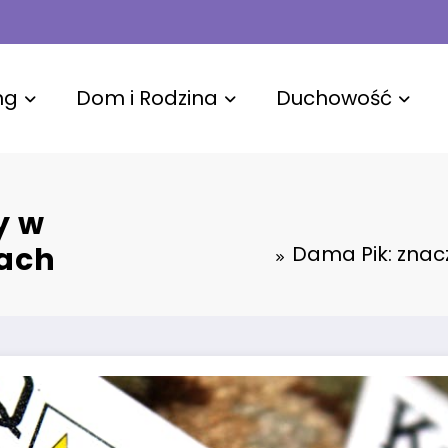
ng
Dom i Rodzina
Duchowość
y w
bach
Dama Pik: znacz