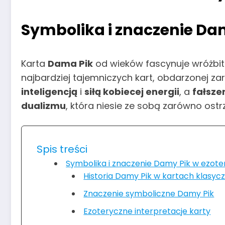
Symbolika i znaczenie Da
Karta
Dama Pik
od wieków fascynuje wróżbitó
najbardziej tajemniczych kart, obdarzonej z
inteligencją
i
siłą kobiecej energii
, a
fałsz
dualizmu
, która niesie ze sobą zarówno ostr
Spis treści
Symbolika i znaczenie Damy Pik w ezote
Historia Damy Pik w kartach klasyc
Znaczenie symboliczne Damy Pik
Ezoteryczne interpretacje karty