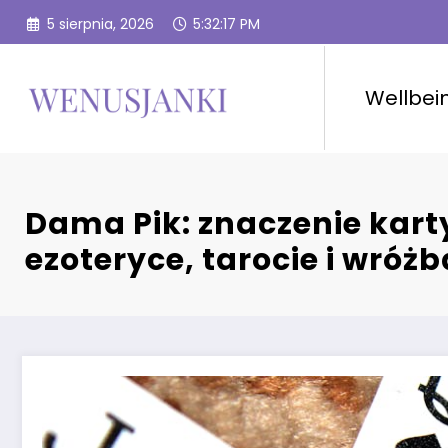
Przejdź
5 sierpnia, 2026
5:32:18 PM
do
treści
Wellbei
Dama Pik: znaczenie kart
ezoteryce, tarocie i wróż