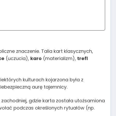
liczne znaczenie. Talia kart klasycznych,
ce
(uczucia),
karo
(materializm),
trefl
niektórych kulturach kojarzona była z
 niebezpieczną aurę tajemnicy.
y zachodniej, gdzie karta została utożsamiona
wołać podczas określonych rytuałów (np.