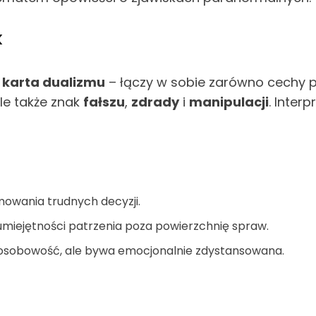
k
o
karta dualizmu
– łączy w sobie zarówno cechy p
ale także znak
fałszu
,
zdrady
i
manipulacji
. Inter
mowania trudnych decyzji.
az umiejętności patrzenia poza powierzchnię spraw.
 osobowość, ale bywa emocjonalnie zdystansowana.