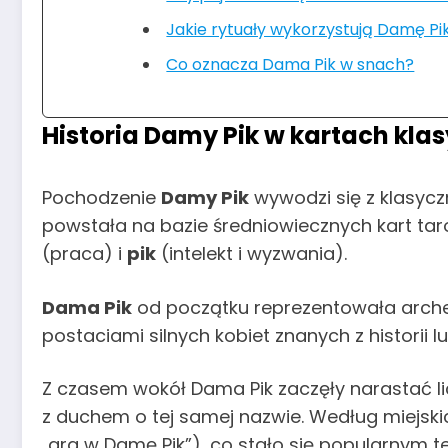
Jakie rytuały wykorzystują Damę Pi
Co oznacza Dama Pik w snach?
Historia Damy Pik w kartach kla
Pochodzenie
Damy Pik
wywodzi się z klasyczn
powstała na bazie średniowiecznych kart tar
(praca) i
pik
(intelekt i wyzwania).
Dama Pik
od początku reprezentowała arch
postaciami silnych kobiet znanych z historii l
Z czasem wokół Dama Pik zaczęły narastać lic
z duchem o tej samej nazwie. Według miejski
„gra w Damę Pik”), co stało się popularnym