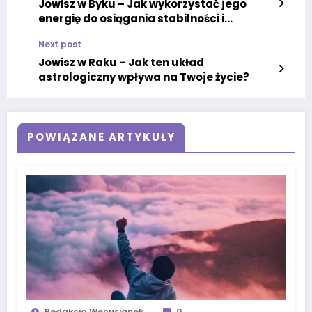
Jowisz w Byku – Jak wykorzystać jego
energię do osiągania stabilności i
sukcesu
Next post
Jowisz w Raku – Jak ten układ
astrologiczny wpływa na Twoje życie?
POWIĄZANE ARTYKUŁY
Redakcja Wenusjanek
0