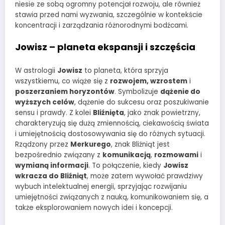
niesie ze sobą ogromny potencjał rozwoju, ale również
stawia przed nami wyzwania, szczególnie w kontekście
koncentracji i zarządzania różnorodnymi bodźcami.
Jowisz – planeta ekspansji i szczęścia
W astrologii
Jowisz
to planeta, która sprzyja
wszystkiemu, co wiąże się z
rozwojem, wzrostem
i
poszerzaniem horyzontów
. Symbolizuje
dążenie do
wyższych celów
, dążenie do sukcesu oraz poszukiwanie
sensu i prawdy. Z kolei
Bliźnięta
, jako znak powietrzny,
charakteryzują się dużą zmiennością, ciekawością świata
i umiejętnością dostosowywania się do różnych sytuacji.
Rządzony przez
Merkurego
, znak Bliźniąt jest
bezpośrednio związany z
komunikacją
,
rozmowami
i
wymianą informacji
. To połączenie, kiedy
Jowisz
wkracza do Bliźniąt
, może zatem wywołać prawdziwy
wybuch intelektualnej energii, sprzyjając rozwijaniu
umiejętności związanych z nauką, komunikowaniem się, a
także eksplorowaniem nowych idei i koncepcji.