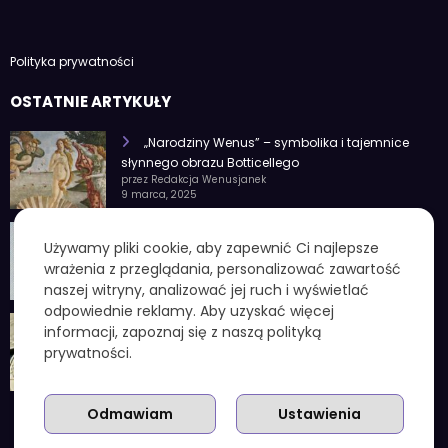
Polityka prywatności
OSTATNIE ARTYKUŁY
„Narodziny Wenus” – symbolika i tajemnice
słynnego obrazu Botticellego
przez Redakcja Wenusjanek
9 marca, 2025
1 czerwca znak zodiaku – Charakterystyka i
Używamy pliki cookie, aby zapewnić Ci najlepsze
cechy osobowości
wrażenia z przeglądania, personalizować zawartość
przez Redakcja Wenusjanek
4 lutego, 2025
naszej witryny, analizować jej ruch i wyświetlać
odpowiednie reklamy. Aby uzyskać więcej
1 kuna ile to zł – aktualny przelicznik, koniec
informacji, zapoznaj się z naszą polityką
chorwackiej waluty i praktyczne wskazówki
prywatności.
przez Redakcja Wenusjanek
3 grudnia, 2025
Odmawiam
Ustawienia