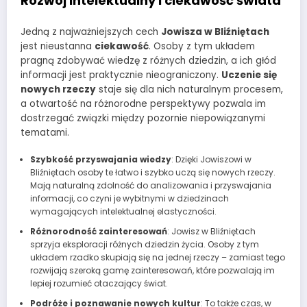
Rozwój intelektualny i ciekawość świata
Jedną z najważniejszych cech
Jowisza w Bliźniętach
jest nieustanna
ciekawość
. Osoby z tym układem
pragną zdobywać wiedzę z różnych dziedzin, a ich głód
informacji jest praktycznie nieograniczony.
Uczenie się
nowych rzeczy
staje się dla nich naturalnym procesem,
a otwartość na różnorodne perspektywy pozwala im
dostrzegać związki między pozornie niepowiązanymi
tematami.
Szybkość przyswajania wiedzy
: Dzięki Jowiszowi w
Bliźniętach osoby te łatwo i szybko uczą się nowych rzeczy.
Mają naturalną zdolność do analizowania i przyswajania
informacji, co czyni je wybitnymi w dziedzinach
wymagających intelektualnej elastyczności.
Różnorodność zainteresowań
: Jowisz w Bliźniętach
sprzyja eksploracji różnych dziedzin życia. Osoby z tym
układem rzadko skupiają się na jednej rzeczy – zamiast tego
rozwijają szeroką gamę zainteresowań, które pozwalają im
lepiej rozumieć otaczający świat.
Podróże i poznawanie nowych kultur
: To także czas, w