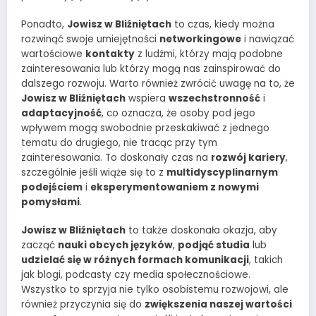
Ponadto,
Jowisz w Bliźniętach
to czas, kiedy można
rozwinąć swoje umiejętności
networkingowe
i nawiązać
wartościowe
kontakty
z ludźmi, którzy mają podobne
zainteresowania lub którzy mogą nas zainspirować do
dalszego rozwoju. Warto również zwrócić uwagę na to, że
Jowisz w Bliźniętach
wspiera
wszechstronność
i
adaptacyjność
, co oznacza, że osoby pod jego
wpływem mogą swobodnie przeskakiwać z jednego
tematu do drugiego, nie tracąc przy tym
zainteresowania. To doskonały czas na
rozwój kariery
,
szczególnie jeśli wiąże się to z
multidyscyplinarnym
podejściem
i
eksperymentowaniem z nowymi
pomysłami
.
Jowisz w Bliźniętach
to także doskonała okazja, aby
zacząć
nauki obcych języków
,
podjąć studia
lub
udzielać się w różnych formach komunikacji
, takich
jak blogi, podcasty czy media społecznościowe.
Wszystko to sprzyja nie tylko osobistemu rozwojowi, ale
również przyczynia się do
zwiększenia naszej wartości