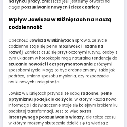
na rynku pracy
, zwłaszcza jeśli jesteśmy otwarci na
ciągłe
poszukiwanie nowych ścieżek kariery
.
Wpływ Jowisza w Bliźniętach na naszą
codzienność
Obecność
Jowisza w Bliźniętach
sprawia, że życie
codzienne staje się pełne
możliwości
i
szans na
rozwój
. Zamiast czuć się przytłoczonymi rutyną, osoby z
tym układem w horoskopie mają naturalną tendencję do
szukania nowości
i
eksperymentowania
z różnymi
sposobami życia. Mogą to być drobne zmiany, takie jak
podróże, zmiana sposobu myślenia, czy rozpoczęcie
nauki nowych umiejętności.
Jowisz w Bliźniętach przynosi ze sobą
radosne, pełne
optymizmu podejście do życia
, w którym każda nowa
informacja i doświadczenie staje się kolejnym krokiem ku
osobistej transformacji. Jest to więc
okres
intensywnego poszukiwania wiedzy
, ale także czasu,
w którym możemy skutecznie dzielić się tą wiedzą z