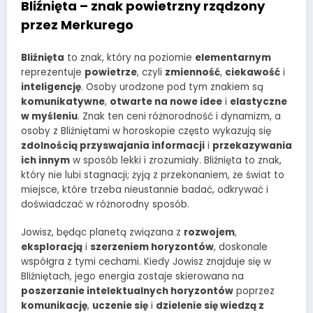
Bliźnięta – znak powietrzny rządzony
przez Merkurego
Bliźnięta
to znak, który na poziomie
elementarnym
reprezentuje
powietrze
, czyli
zmienność
,
ciekawość
i
inteligencję
. Osoby urodzone pod tym znakiem są
komunikatywne
,
otwarte na nowe idee
i
elastyczne
w myśleniu
. Znak ten ceni różnorodność i dynamizm, a
osoby z Bliźniętami w horoskopie często wykazują się
zdolnością przyswajania informacji
i
przekazywania
ich innym
w sposób lekki i zrozumiały. Bliźnięta to znak,
który nie lubi stagnacji; żyją z przekonaniem, że świat to
miejsce, które trzeba nieustannie badać, odkrywać i
doświadczać w różnorodny sposób.
Jowisz, będąc planetą związana z
rozwojem
,
eksploracją
i
szerzeniem horyzontów
, doskonale
współgra z tymi cechami. Kiedy Jowisz znajduje się w
Bliźniętach, jego energia zostaje skierowana na
poszerzanie intelektualnych horyzontów
poprzez
komunikację
,
uczenie się
i
dzielenie się wiedzą z