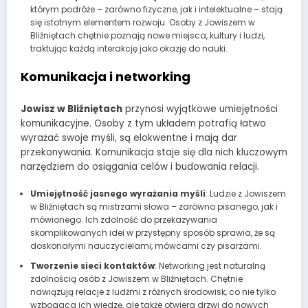
którym podróże – zarówno fizyczne, jak i intelektualne – stają
się istotnym elementem rozwoju. Osoby z Jowiszem w
Bliźniętach chętnie poznają nowe miejsca, kultury i ludzi,
traktując każdą interakcję jako okazję do nauki.
Komunikacja i networking
Jowisz w Bliźniętach
przynosi wyjątkowe umiejętności
komunikacyjne. Osoby z tym układem potrafią łatwo
wyrażać swoje myśli, są elokwentne i mają dar
przekonywania. Komunikacja staje się dla nich kluczowym
narzędziem do osiągania celów i budowania relacji.
Umiejętność jasnego wyrażania myśli
: Ludzie z Jowiszem
w Bliźniętach są mistrzami słowa – zarówno pisanego, jak i
mówionego. Ich zdolność do przekazywania
skomplikowanych idei w przystępny sposób sprawia, że są
doskonałymi nauczycielami, mówcami czy pisarzami.
Tworzenie sieci kontaktów
: Networking jest naturalną
zdolnością osób z Jowiszem w Bliźniętach. Chętnie
nawiązują relacje z ludźmi z różnych środowisk, co nie tylko
wzbogaca ich wiedzę, ale także otwiera drzwi do nowych