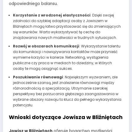
odpowiedniego balansu.
Korzystanie z wrodzonej elastyczności
: Dzięki swojej
zdolności do szybkiej adaptacji osoby z Jowiszem w
Bliźniętach mogą łatwo przystosować się do zmieniających
się warunków. Warto wykorzystywać tę cechę do
znajdowania nowych możliwości w trudnych sytuacjach.
Rozwój w obszarach komunikacji
: Wykorzystanie talentu
do komunikacji i nawiązywania kontaktów może przynieść
wymierne korzyści w karierze. Networking, wystąpienia
publiczne czy praca w mediach to dziedziny, w których
osoby te mogą osiągnąć sukces.
Poszukiwanie równowagi
: Największym wyzwaniem, ale
jednocześnie szansą, jest znalezienie równowagi między
różnorodnością a specjalizacją. Utrzymanie szerokiej
perspektywy bez porzucania głębszego zaangażowania w
wybrane obszary rozwoju to klucz do pełnego wykorzystania
potencjału.
Wnioski dotyczące Jowisza w Bliźniętach
Jowisz w Bliźniętach
oferuje bogactwo możliwości