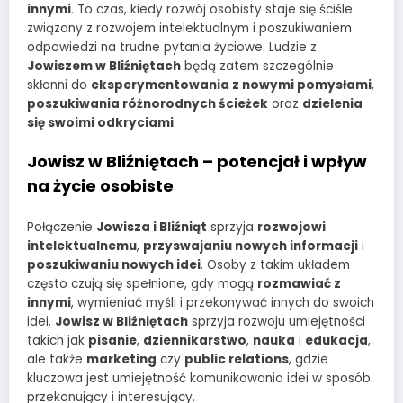
innymi
. To czas, kiedy rozwój osobisty staje się ściśle
związany z rozwojem intelektualnym i poszukiwaniem
odpowiedzi na trudne pytania życiowe. Ludzie z
Jowiszem w Bliźniętach
będą zatem szczególnie
skłonni do
eksperymentowania z nowymi pomysłami
,
poszukiwania różnorodnych ścieżek
oraz
dzielenia
się swoimi odkryciami
.
Jowisz w Bliźniętach – potencjał i wpływ
na życie osobiste
Połączenie
Jowisza i Bliźniąt
sprzyja
rozwojowi
intelektualnemu
,
przyswajaniu nowych informacji
i
poszukiwaniu nowych idei
. Osoby z takim układem
często czują się spełnione, gdy mogą
rozmawiać z
innymi
, wymieniać myśli i przekonywać innych do swoich
idei.
Jowisz w Bliźniętach
sprzyja rozwoju umiejętności
takich jak
pisanie
,
dziennikarstwo
,
nauka
i
edukacja
,
ale także
marketing
czy
public relations
, gdzie
kluczowa jest umiejętność komunikowania idei w sposób
przekonujący i interesujący.