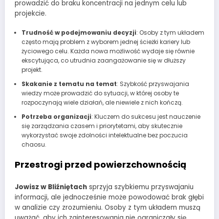
prowadzić do braku koncentracji na jednym celu lub
projekcie.
Trudność w podejmowaniu decyzji
: Osoby z tym układem
często mają problem z wyborem jednej ścieżki kariery lub
życiowego celu. Każda nowa możliwość wydaje się równie
ekscytująca, co utrudnia zaangażowanie się w dłuższy
projekt.
Skakanie z tematu na temat
: Szybkość przyswajania
wiedzy może prowadzić do sytuacji, w której osoby te
rozpoczynają wiele działań, ale niewiele z nich kończą.
Potrzeba organizacji
: Kluczem do sukcesu jest nauczenie
się zarządzania czasem i priorytetami, aby skutecznie
wykorzystać swoje zdolności intelektualne bez poczucia
chaosu.
Przestrogi przed powierzchownością
Jowisz w Bliźniętach
sprzyja szybkiemu przyswajaniu
informacji, ale jednocześnie może powodować brak głębi
w analizie czy zrozumieniu. Osoby z tym układem muszą
uważać, aby ich zainteresowania nie ograniczały się