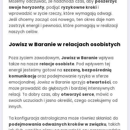
Możemy odczuwać, że nadchodzi czas, aby
poszerzyć
swoje horyzonty
, podjąć
ryzykowne kroki
i
wprowadzić w życie rzeczy, które wymagają odwagi.
Jeśli chcemy zacząć coś nowego, ten okres daje nam
zastrzyk energii i pewności, które pomagają w realizacji
naszych celów.
Jowisz w Baranie w relacjach osobistych
Poza życiem zawodowym,
Jowisz w Baranie
wpływa
także na nasze
relacje osobiste
. Pod wpływem tej
energii jesteśmy gotowi na
szczerą, bezpośrednią
komunikację
oraz podejmowanie ryzyka w sferze
emocjonalnej. Jowisz w Baranie sprzyja
otwartości
, co
może prowadzić do głębszych i bardziej intensywnych
relacji. To dobry czas, aby
otworzyć serce
, mówić o
swoich uczuciach i jasno określić, czego oczekujemy od
innych.
Ta konfiguracja astrologiczna może również skłaniać do
podejmowania odważnych kroków w związku
, takich