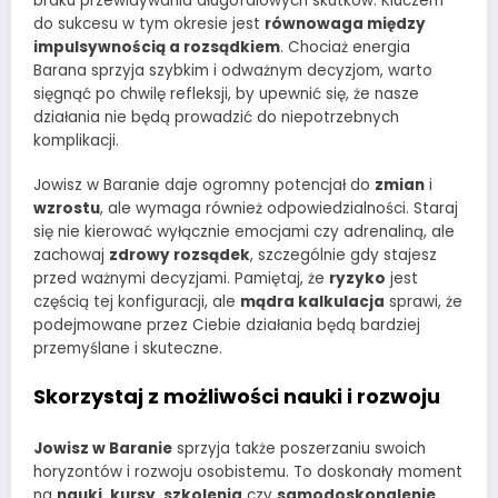
braku przewidywania długofalowych skutków. Kluczem
do sukcesu w tym okresie jest
równowaga między
impulsywnością a rozsądkiem
. Chociaż energia
Barana sprzyja szybkim i odważnym decyzjom, warto
sięgnąć po chwilę refleksji, by upewnić się, że nasze
działania nie będą prowadzić do niepotrzebnych
komplikacji.
Jowisz w Baranie daje ogromny potencjał do
zmian
i
wzrostu
, ale wymaga również odpowiedzialności. Staraj
się nie kierować wyłącznie emocjami czy adrenaliną, ale
zachowaj
zdrowy rozsądek
, szczególnie gdy stajesz
przed ważnymi decyzjami. Pamiętaj, że
ryzyko
jest
częścią tej konfiguracji, ale
mądra kalkulacja
sprawi, że
podejmowane przez Ciebie działania będą bardziej
przemyślane i skuteczne.
Skorzystaj z możliwości nauki i rozwoju
Jowisz w Baranie
sprzyja także poszerzaniu swoich
horyzontów i rozwoju osobistemu. To doskonały moment
na
nauki
,
kursy
,
szkolenia
czy
samodoskonalenie
.