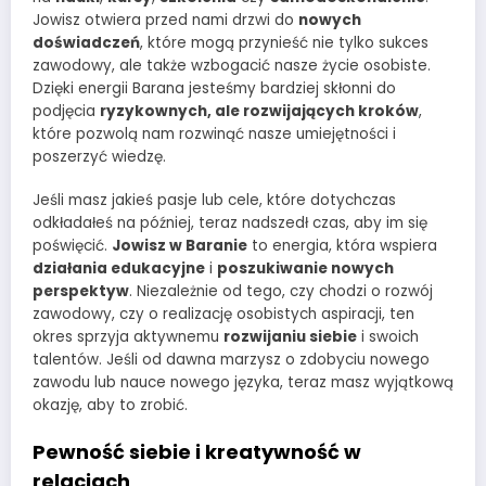
Jowisz otwiera przed nami drzwi do
nowych
doświadczeń
, które mogą przynieść nie tylko sukces
zawodowy, ale także wzbogacić nasze życie osobiste.
Dzięki energii Barana jesteśmy bardziej skłonni do
podjęcia
ryzykownych, ale rozwijających kroków
,
które pozwolą nam rozwinąć nasze umiejętności i
poszerzyć wiedzę.
Jeśli masz jakieś pasje lub cele, które dotychczas
odkładałeś na później, teraz nadszedł czas, aby im się
poświęcić.
Jowisz w Baranie
to energia, która wspiera
działania edukacyjne
i
poszukiwanie nowych
perspektyw
. Niezależnie od tego, czy chodzi o rozwój
zawodowy, czy o realizację osobistych aspiracji, ten
okres sprzyja aktywnemu
rozwijaniu siebie
i swoich
talentów. Jeśli od dawna marzysz o zdobyciu nowego
zawodu lub nauce nowego języka, teraz masz wyjątkową
okazję, aby to zrobić.
Pewność siebie i kreatywność w
relacjach