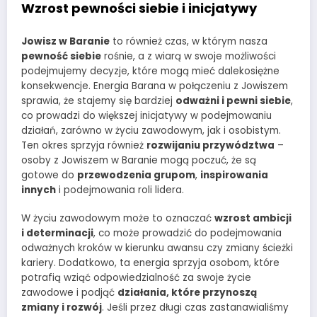
Wzrost pewności siebie i inicjatywy
Jowisz w Baranie
to również czas, w którym nasza
pewność siebie
rośnie, a z wiarą w swoje możliwości
podejmujemy decyzje, które mogą mieć dalekosiężne
konsekwencje. Energia Barana w połączeniu z Jowiszem
sprawia, że stajemy się bardziej
odważni i pewni siebie
,
co prowadzi do większej inicjatywy w podejmowaniu
działań, zarówno w życiu zawodowym, jak i osobistym.
Ten okres sprzyja również
rozwijaniu przywództwa
–
osoby z Jowiszem w Baranie mogą poczuć, że są
gotowe do
przewodzenia grupom
,
inspirowania
innych
i podejmowania roli lidera.
W życiu zawodowym może to oznaczać
wzrost ambicji
i determinacji
, co może prowadzić do podejmowania
odważnych kroków w kierunku awansu czy zmiany ścieżki
kariery. Dodatkowo, ta energia sprzyja osobom, które
potrafią wziąć odpowiedzialność za swoje życie
zawodowe i podjąć
działania, które przynoszą
zmiany i rozwój
. Jeśli przez długi czas zastanawialiśmy