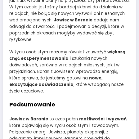
jak ślub, wspólne plany na przyszłość czy przeprowadzka.
W tym czasie jesteśmy bardziej skłonni do działania w
relacjach, nie bojąc się nowych wyzwań ani nieznanych
wód emocjonalnych.
Jowisz w Baranie
dodaje nam
odwagi do otwartości i podejmowania decyzji, które w
poprzednich okresach mogłyby wydawać się zbyt
ryzykowne.
W życiu osobistym możemy również zauważyć
większą
chęć eksperymentowania
i szukania nowych
doświadczeń, zarówno w relacjach miłosnych, jak i w
przyjaźniach. Baran z Jowiszem wprowadza energię,
która sprawia, że jesteśmy gotowi na
nowe,
ekscytujące doświadczenia
, które wzbogacą nasze
życie uczuciowe.
Podsumowanie
Jowisz w Baranie
to czas pełen
możliwości
i
wyzwań
,
które pojawiają się w życiu osobistym i zawodowym.
Połączenie energii Jowisza, planety ekspansji, z
odważnym, impulsywnym Baranem prowadzi do