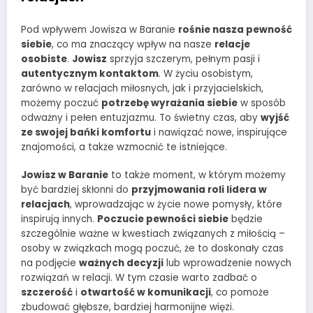
Pod wpływem Jowisza w Baranie
rośnie nasza pewność
siebie
, co ma znaczący wpływ na nasze
relacje
osobiste
.
Jowisz
sprzyja szczerym, pełnym pasji i
autentycznym kontaktom
. W życiu osobistym,
zarówno w relacjach miłosnych, jak i przyjacielskich,
możemy poczuć
potrzebę wyrażania siebie
w sposób
odważny i pełen entuzjazmu. To świetny czas, aby
wyjść
ze swojej bańki komfortu
i nawiązać nowe, inspirujące
znajomości, a także wzmocnić te istniejące.
Jowisz w Baranie
to także moment, w którym możemy
być bardziej skłonni do
przyjmowania roli lidera w
relacjach
, wprowadzając w życie nowe pomysły, które
inspirują innych.
Poczucie pewności siebie
będzie
szczególnie ważne w kwestiach związanych z miłością –
osoby w związkach mogą poczuć, że to doskonały czas
na podjęcie
ważnych decyzji
lub wprowadzenie nowych
rozwiązań w relacji. W tym czasie warto zadbać o
szczerość
i
otwartość w komunikacji
, co pomoże
zbudować głębsze, bardziej harmonijne więzi.