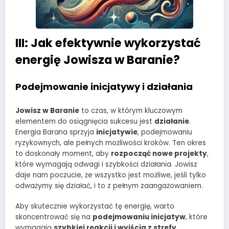
III: Jak efektywnie wykorzystać
energię Jowisza w Baranie?
Podejmowanie inicjatywy i działania
Jowisz w Baranie
to czas, w którym kluczowym
elementem do osiągnięcia sukcesu jest
działanie
.
Energia Barana sprzyja
inicjatywie
, podejmowaniu
ryzykownych, ale pełnych możliwości kroków. Ten okres
to doskonały moment, aby
rozpocząć nowe projekty
,
które wymagają odwagi i szybkości działania. Jowisz
daje nam poczucie, że wszystko jest możliwe, jeśli tylko
odważymy się działać, i to z pełnym zaangażowaniem.
Aby skutecznie wykorzystać tę energię, warto
skoncentrować się na
podejmowaniu inicjatyw
, które
wymagają
szybkiej reakcji i wyjścia z strefy