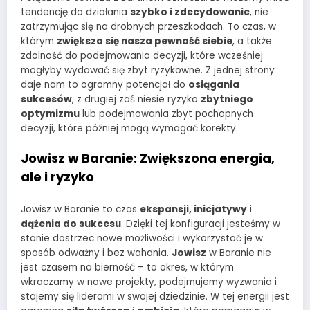
tendencję do działania
szybko i zdecydowanie
, nie
zatrzymując się na drobnych przeszkodach. To czas, w
którym
zwiększa się nasza pewność siebie
, a także
zdolność do podejmowania decyzji, które wcześniej
mogłyby wydawać się zbyt ryzykowne. Z jednej strony
daje nam to ogromny potencjał do
osiągania
sukcesów
, z drugiej zaś niesie ryzyko
zbytniego
optymizmu
lub podejmowania zbyt pochopnych
decyzji, które później mogą wymagać korekty.
Jowisz w Baranie: Zwiększona energia,
ale i ryzyko
Jowisz w Baranie to czas
ekspansji, inicjatywy
i
dążenia do sukcesu
. Dzięki tej konfiguracji jesteśmy w
stanie dostrzec nowe możliwości i wykorzystać je w
sposób odważny i bez wahania.
Jowisz
w Baranie nie
jest czasem na bierność – to okres, w którym
wkraczamy w nowe projekty, podejmujemy wyzwania i
stajemy się liderami w swojej dziedzinie. W tej energii jest