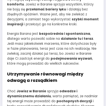
komfortu
. Jowisz w Baranie sprzyja wszystkim, którzy
nie boją się
przełamać bariery lęku
i działają bez
zbędnych opóźnień. Ważne jest, aby nie zwlekać z
decyzjami, a zamiast tego wykorzystać
szybki moment
inspiracji
i przełożyć go na konkretne kroki.
Energia Barana jest
bezpośrednia i spontaniczna
,
dlatego warto pozwolić sobie na
działanie tu i teraz
.
Jeśli masz jakiekolwiek marzenia, które dotychczas były
w fazie planowania, teraz jest czas na ich realizację. Nie
zwlekaj, zacznij działać już teraz, bo Jowisz w Baranie
daje Ci zastrzyk energii do
podejmowania wyzwań
,
które mogą prowadzić do wielkich sukcesów.
Utrzymywanie równowagi między
odwagą a rozsądkiem
Choć
Jowisz w Baranie
sprzyja
odwadze i
dynamicznemu działaniu
, warto pamiętać, że nadmiar
tej energii może prowadzić do
pochopnych decyzji
i