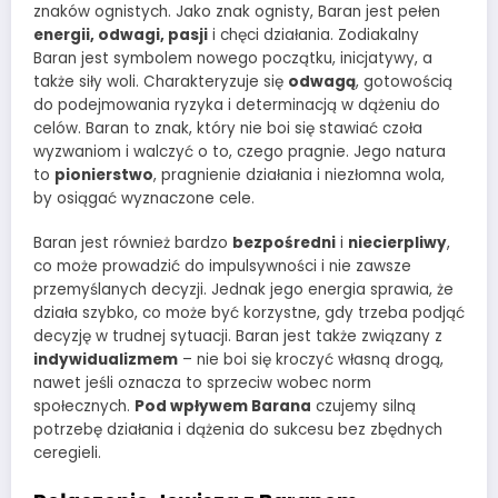
znaków ognistych. Jako znak ognisty, Baran jest pełen
energii, odwagi, pasji
i chęci działania. Zodiakalny
Baran jest symbolem nowego początku, inicjatywy, a
także siły woli. Charakteryzuje się
odwagą
, gotowością
do podejmowania ryzyka i determinacją w dążeniu do
celów. Baran to znak, który nie boi się stawiać czoła
wyzwaniom i walczyć o to, czego pragnie. Jego natura
to
pionierstwo
, pragnienie działania i niezłomna wola,
by osiągać wyznaczone cele.
Baran jest również bardzo
bezpośredni
i
niecierpliwy
,
co może prowadzić do impulsywności i nie zawsze
przemyślanych decyzji. Jednak jego energia sprawia, że
działa szybko, co może być korzystne, gdy trzeba podjąć
decyzję w trudnej sytuacji. Baran jest także związany z
indywidualizmem
– nie boi się kroczyć własną drogą,
nawet jeśli oznacza to sprzeciw wobec norm
społecznych.
Pod wpływem Barana
czujemy silną
potrzebę działania i dążenia do sukcesu bez zbędnych
ceregieli.