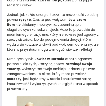
ogromna
siła twórcza
i
ambicja
, które pomagają w
realizacji celów.
Jednak, jak każda energia, także i ta może nieść ze sobą
pewne
ryzyko
. Często pod wpływem
Jowisza w
Baranie
działamy impulsywnie, zapominając o
długofalowych konsekwencjach. Może to prowadzić do
nadmiernego entuzjazmu, który nie zawsze jest zgodny z
rzeczywistością, lub do podejmowania decyzji, które
wydają się kuszące w chwili pod wpływem adrenaliny, ale
które w przyszłości mogą wymagać większej refleksji.
Mimo tych ryzyk,
Jowisz w Baranie
oferuje ogromny
potencjał dla tych, którzy są gotowi
rozwinąć swoje
talenty
, wykorzystać swoje ambicje i działać z pełnym
zaangażowaniem. To okres, który może przynieść
sukcesy
, jeśli będziemy w stanie kontrolować naszą
impulsywność i wykorzystywać energię Barana w sposób
przemyślany.