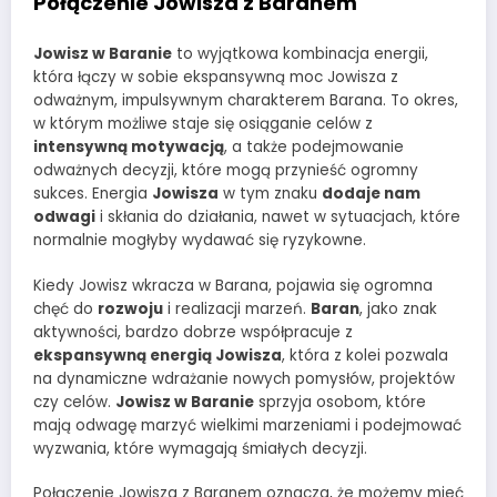
Połączenie Jowisza z Baranem
Jowisz w Baranie
to wyjątkowa kombinacja energii,
która łączy w sobie ekspansywną moc Jowisza z
odważnym, impulsywnym charakterem Barana. To okres,
w którym możliwe staje się osiąganie celów z
intensywną motywacją
, a także podejmowanie
odważnych decyzji, które mogą przynieść ogromny
sukces. Energia
Jowisza
w tym znaku
dodaje nam
odwagi
i skłania do działania, nawet w sytuacjach, które
normalnie mogłyby wydawać się ryzykowne.
Kiedy Jowisz wkracza w Barana, pojawia się ogromna
chęć do
rozwoju
i realizacji marzeń.
Baran
, jako znak
aktywności, bardzo dobrze współpracuje z
ekspansywną energią Jowisza
, która z kolei pozwala
na dynamiczne wdrażanie nowych pomysłów, projektów
czy celów.
Jowisz w Baranie
sprzyja osobom, które
mają odwagę marzyć wielkimi marzeniami i podejmować
wyzwania, które wymagają śmiałych decyzji.
Połączenie Jowisza z Baranem oznacza, że możemy mieć