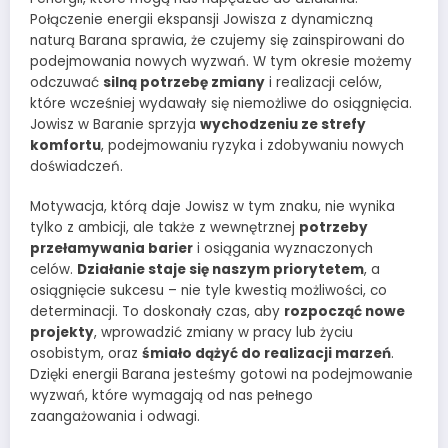
Połączenie energii ekspansji Jowisza z dynamiczną
naturą Barana sprawia, że czujemy się zainspirowani do
podejmowania nowych wyzwań. W tym okresie możemy
odczuwać
silną potrzebę zmiany
i realizacji celów,
które wcześniej wydawały się niemożliwe do osiągnięcia.
Jowisz w Baranie sprzyja
wychodzeniu ze strefy
komfortu
, podejmowaniu ryzyka i zdobywaniu nowych
doświadczeń.
Motywacja, którą daje Jowisz w tym znaku, nie wynika
tylko z ambicji, ale także z wewnętrznej
potrzeby
przełamywania barier
i osiągania wyznaczonych
celów.
Działanie staje się naszym priorytetem
, a
osiągnięcie sukcesu – nie tyle kwestią możliwości, co
determinacji. To doskonały czas, aby
rozpocząć nowe
projekty
, wprowadzić zmiany w pracy lub życiu
osobistym, oraz
śmiało dążyć do realizacji marzeń
.
Dzięki energii Barana jesteśmy gotowi na podejmowanie
wyzwań, które wymagają od nas pełnego
zaangażowania i odwagi.