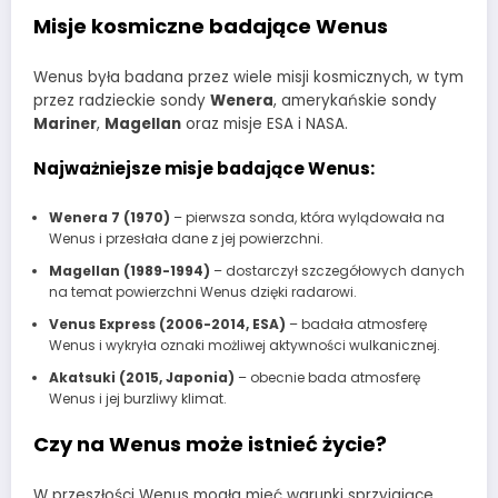
Misje kosmiczne badające Wenus
Wenus była badana przez wiele misji kosmicznych, w tym
przez radzieckie sondy
Wenera
, amerykańskie sondy
Mariner
,
Magellan
oraz misje ESA i NASA.
Najważniejsze misje badające Wenus:
Wenera 7 (1970)
– pierwsza sonda, która wylądowała na
Wenus i przesłała dane z jej powierzchni.
Magellan (1989-1994)
– dostarczył szczegółowych danych
na temat powierzchni Wenus dzięki radarowi.
Venus Express (2006-2014, ESA)
– badała atmosferę
Wenus i wykryła oznaki możliwej aktywności wulkanicznej.
Akatsuki (2015, Japonia)
– obecnie bada atmosferę
Wenus i jej burzliwy klimat.
Czy na Wenus może istnieć życie?
W przeszłości Wenus mogła mieć warunki sprzyjające