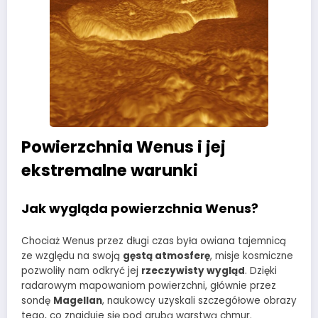
Powierzchnia Wenus i jej
ekstremalne warunki
Jak wygląda powierzchnia Wenus?
Chociaż Wenus przez długi czas była owiana tajemnicą
ze względu na swoją
gęstą atmosferę
, misje kosmiczne
pozwoliły nam odkryć jej
rzeczywisty wygląd
. Dzięki
radarowym mapowaniom powierzchni, głównie przez
sondę
Magellan
, naukowcy uzyskali szczegółowe obrazy
tego, co znajduje się pod grubą warstwą chmur.