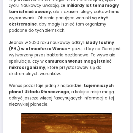
życiu. Naukowcy uważają, że
miliardy lat temu mogły
tam istnieć oceany
, ale z czasem uległy całkowitemu
wyparowaniu. Obecnie panujące warunki są
zbyt
ekstremalne
, aby mogły istnieć tam organizmy
podobne do tych ziemskich.
Jednak w 2020 roku naukowcy odkryli
ślady fosfiny
(PH₃) w atmosferze Wenus
– gazu, który na Ziemi jest
wytwarzany przez bakterie beztlenowe. To wywołało
spekulacje, czy w
chmurach Wenus mogą istnieć
mikroorganizmy
, które przystosowały się do
ekstremalnych warunków.
Wenus pozostaje jedną z najbardziej
tajemniczych
planet Układu Słonecznego
, a kolejne misje mogą
odkryć jeszcze więcej fascynujących informacji o tej
niezwykłej planecie.