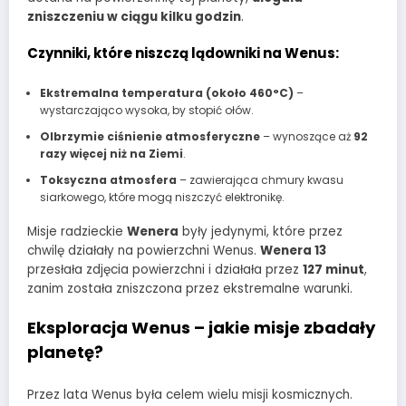
zniszczeniu w ciągu kilku godzin
.
Czynniki, które niszczą lądowniki na Wenus:
Ekstremalna temperatura (około 460°C)
–
wystarczająco wysoka, by stopić ołów.
Olbrzymie ciśnienie atmosferyczne
– wynoszące aż
92
razy więcej niż na Ziemi
.
Toksyczna atmosfera
– zawierająca chmury kwasu
siarkowego, które mogą niszczyć elektronikę.
Misje radzieckie
Wenera
były jedynymi, które przez
chwilę działały na powierzchni Wenus.
Wenera 13
przesłała zdjęcia powierzchni i działała przez
127 minut
,
zanim została zniszczona przez ekstremalne warunki.
Eksploracja Wenus – jakie misje zbadały
planetę?
Przez lata Wenus była celem wielu misji kosmicznych.