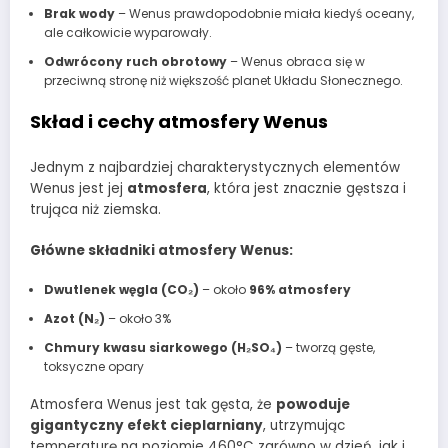
Brak wody
– Wenus prawdopodobnie miała kiedyś oceany,
ale całkowicie wyparowały.
Odwrócony ruch obrotowy
– Wenus obraca się w
przeciwną stronę niż większość planet Układu Słonecznego.
Skład i cechy atmosfery Wenus
Jednym z najbardziej charakterystycznych elementów
Wenus jest jej
atmosfera
, która jest znacznie gęstsza i
trująca niż ziemska.
Główne składniki atmosfery Wenus:
Dwutlenek węgla (CO₂)
– około
96% atmosfery
Azot (N₂)
– około 3%
Chmury kwasu siarkowego (H₂SO₄)
– tworzą gęste,
toksyczne opary
Atmosfera Wenus jest tak gęsta, że
powoduje
gigantyczny efekt cieplarniany
, utrzymując
temperaturę na poziomie 460°C zarówno w dzień, jak i