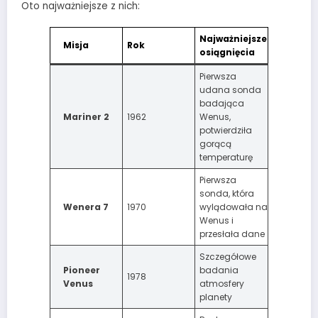
Oto najważniejsze z nich:
Najważniejsze
Misja
Rok
osiągnięcia
Pierwsza
udana sonda
badająca
Mariner 2
1962
Wenus,
potwierdziła
gorącą
temperaturę
Pierwsza
sonda, która
Wenera 7
1970
wylądowała na
Wenus i
przesłała dane
Szczegółowe
Pioneer
badania
1978
Venus
atmosfery
planety