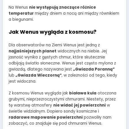
Na Wenus
nie występują znaczące różnice
temperatur
między dniem a nocą ani między równikiem
a biegunami.
Jak Wenus wygląda z kosmosu?
Dla obserwatorów na Ziemi Wenus jest jedną z
najjaśniejszych planet
widocznych na niebie. Jej
jasność wynika z gęstych chmur, które skutecznie
odbijają światło słoneczne. Wenus jest często mylona z
gwiazdą, dlatego nazywana jest
„Gwiazda Poranną”
lub
„Gwiazda Wieczorną”
, w zależności od tego, kiedy
jest widoczna.
Z kosmosu Wenus wygląda jak
biaława kula
otoczona
grubymi, nieprzezroczystymi chmurami. Niestety, przez
tę warstwę atmosfery
nie widać jej powierzchni
w
świetle widzialnym. Dopiero sondy kosmiczne i
radarowe mapowanie powierzchni
pozwoliły nam
zobaczyć, co znajduje się pod chmurami Wenus.