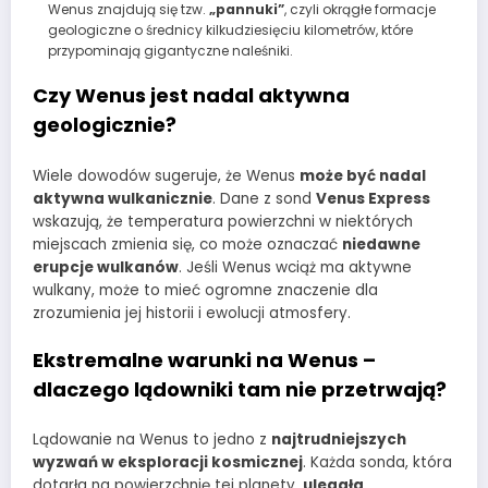
Wenus znajdują się tzw.
„pannuki”
, czyli okrągłe formacje
geologiczne o średnicy kilkudziesięciu kilometrów, które
przypominają gigantyczne naleśniki.
Czy Wenus jest nadal aktywna
geologicznie?
Wiele dowodów sugeruje, że Wenus
może być nadal
aktywna wulkanicznie
. Dane z sond
Venus Express
wskazują, że temperatura powierzchni w niektórych
miejscach zmienia się, co może oznaczać
niedawne
erupcje wulkanów
. Jeśli Wenus wciąż ma aktywne
wulkany, może to mieć ogromne znaczenie dla
zrozumienia jej historii i ewolucji atmosfery.
Ekstremalne warunki na Wenus –
dlaczego lądowniki tam nie przetrwają?
Lądowanie na Wenus to jedno z
najtrudniejszych
wyzwań w eksploracji kosmicznej
. Każda sonda, która
dotarła na powierzchnię tej planety,
ulegała