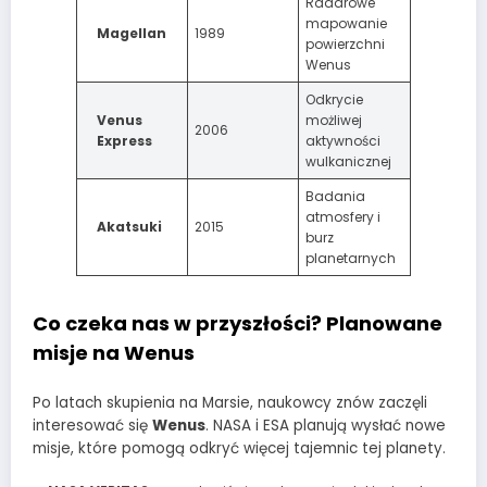
Radarowe
mapowanie
Magellan
1989
powierzchni
Wenus
Odkrycie
Venus
możliwej
2006
Express
aktywności
wulkanicznej
Badania
atmosfery i
Akatsuki
2015
burz
planetarnych
Co czeka nas w przyszłości? Planowane
misje na Wenus
Po latach skupienia na Marsie, naukowcy znów zaczęli
interesować się
Wenus
. NASA i ESA planują wysłać nowe
misje, które pomogą odkryć więcej tajemnic tej planety.