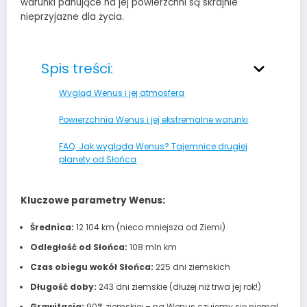
warunki panujące na jej powierzchni są skrajnie
nieprzyjazne dla życia.
Spis treści:
Wygląd Wenus i jej atmosfera
Powierzchnia Wenus i jej ekstremalne warunki
FAQ: Jak wygląda Wenus? Tajemnice drugiej
planety od Słońca
Kluczowe parametry Wenus:
Średnica:
12 104 km (nieco mniejsza od Ziemi)
Odległość od Słońca:
108 mln km
Czas obiegu wokół Słońca:
225 dni ziemskich
Długość doby:
243 dni ziemskie (dłużej niż trwa jej rok!)
Grawitacja:
90% ziemskiej – na Wenus czujemy się niemal