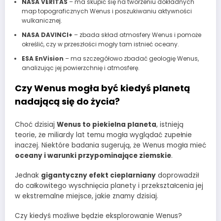
NASA VERITAS
– ma skupić się na tworzeniu dokładnych
map topograficznych Wenus i poszukiwaniu aktywności
wulkanicznej.
NASA DAVINCI+
– zbada skład atmosfery Wenus i pomoże
określić, czy w przeszłości mogły tam istnieć oceany.
ESA EnVision
– ma szczegółowo zbadać geologię Wenus,
analizując jej powierzchnię i atmosferę.
Czy Wenus mogła być kiedyś planetą
nadającą się do życia?
Choć dzisiaj
Wenus to piekielna planeta
, istnieją
teorie, że miliardy lat temu mogła wyglądać zupełnie
inaczej. Niektóre badania sugerują, że Wenus mogła mieć
oceany i warunki przypominające ziemskie
.
Jednak
gigantyczny efekt cieplarniany
doprowadził
do całkowitego wyschnięcia planety i przekształcenia jej
w ekstremalne miejsce, jakie znamy dzisiaj.
Czy kiedyś możliwe będzie eksplorowanie Wenus?