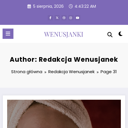
Przejdź
5 sierpnia, 2026
4:43:23 AM
do
treści
Author: Redakcja Wenusjanek
Strona główna
Redakcja Wenusjanek
Page 31
Sennik: ukruszony ząb u siebie – znaczenie i interpretacja snu