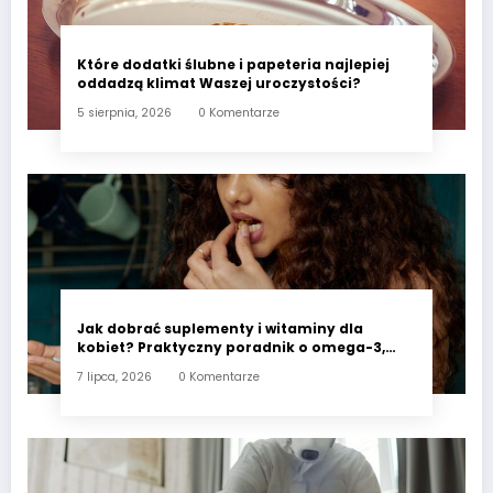
Które dodatki ślubne i papeteria najlepiej
oddadzą klimat Waszej uroczystości?
5 sierpnia, 2026
0 Komentarze
Jak dobrać suplementy i witaminy dla
kobiet? Praktyczny poradnik o omega-3,
witaminie D3 i minerałach wspierających
7 lipca, 2026
0 Komentarze
codzienne zdrowie