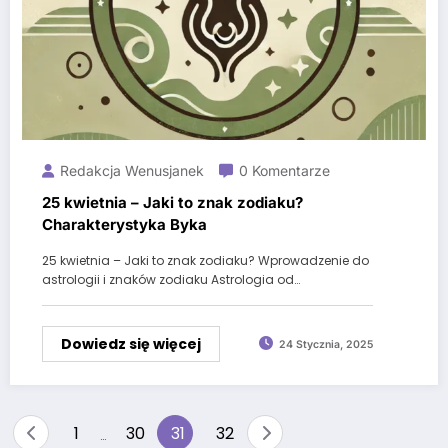
Redakcja Wenusjanek
0 Komentarze
25 kwietnia – Jaki to znak zodiaku?
Charakterystyka Byka
25 kwietnia – Jaki to znak zodiaku? Wprowadzenie do
astrologii i znaków zodiaku Astrologia od…
Dowiedz się więcej
24 Stycznia, 2025
Stronicowanie
1
30
31
32
…