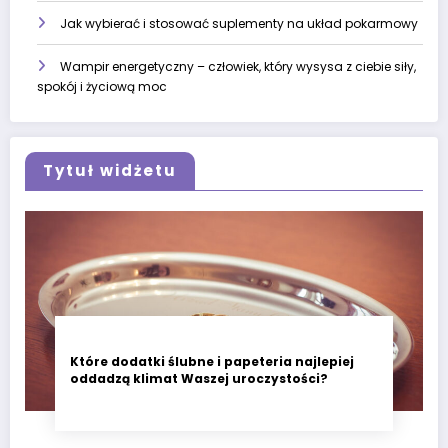
Jak wybierać i stosować suplementy na układ pokarmowy
Wampir energetyczny – człowiek, który wysysa z ciebie siły,
spokój i życiową moc
Tytuł widżetu
Które dodatki ślubne i papeteria najlepiej
oddadzą klimat Waszej uroczystości?