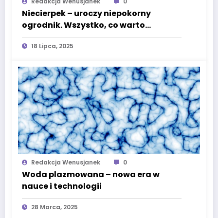
Redakcja Wenusjanek
0
Niecierpek – uroczy niepokorny
ogrodnik. Wszystko, co warto
wiedzieć o tej barwnej roślinie
18 Lipca, 2025
Redakcja Wenusjanek
0
Woda plazmowana – nowa era w
nauce i technologii
28 Marca, 2025