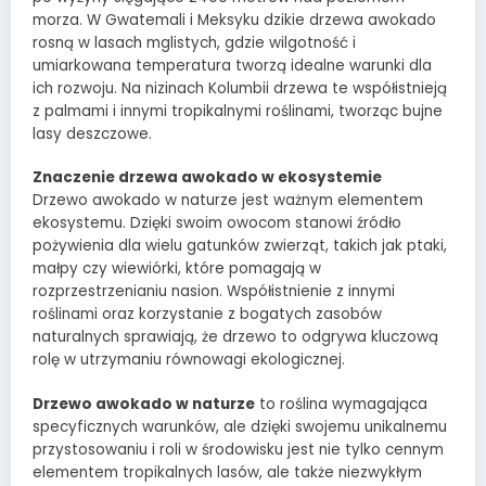
morza. W Gwatemali i Meksyku dzikie drzewa awokado
rosną w lasach mglistych, gdzie wilgotność i
umiarkowana temperatura tworzą idealne warunki dla
ich rozwoju. Na nizinach Kolumbii drzewa te współistnieją
z palmami i innymi tropikalnymi roślinami, tworząc bujne
lasy deszczowe.
Znaczenie drzewa awokado w ekosystemie
Drzewo awokado w naturze jest ważnym elementem
ekosystemu. Dzięki swoim owocom stanowi źródło
pożywienia dla wielu gatunków zwierząt, takich jak ptaki,
małpy czy wiewiórki, które pomagają w
rozprzestrzenianiu nasion. Współistnienie z innymi
roślinami oraz korzystanie z bogatych zasobów
naturalnych sprawiają, że drzewo to odgrywa kluczową
rolę w utrzymaniu równowagi ekologicznej.
Drzewo awokado w naturze
to roślina wymagająca
specyficznych warunków, ale dzięki swojemu unikalnemu
przystosowaniu i roli w środowisku jest nie tylko cennym
elementem tropikalnych lasów, ale także niezwykłym