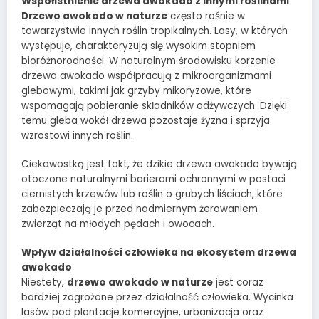
Współistnienie drzewa awokado z innymi roślinami
Drzewo awokado w naturze
często rośnie w
towarzystwie innych roślin tropikalnych. Lasy, w których
występuje, charakteryzują się wysokim stopniem
bioróżnorodności. W naturalnym środowisku korzenie
drzewa awokado współpracują z mikroorganizmami
glebowymi, takimi jak grzyby mikoryzowe, które
wspomagają pobieranie składników odżywczych. Dzięki
temu gleba wokół drzewa pozostaje żyzna i sprzyja
wzrostowi innych roślin.
Ciekawostką jest fakt, że dzikie drzewa awokado bywają
otoczone naturalnymi barierami ochronnymi w postaci
ciernistych krzewów lub roślin o grubych liściach, które
zabezpieczają je przed nadmiernym żerowaniem
zwierząt na młodych pędach i owocach.
Wpływ działalności człowieka na ekosystem drzewa
awokado
Niestety,
drzewo awokado w naturze
jest coraz
bardziej zagrożone przez działalność człowieka. Wycinka
lasów pod plantacje komercyjne, urbanizacja oraz