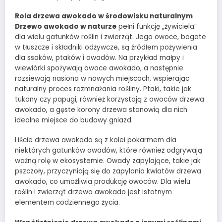
Rola drzewa awokado w środowisku naturalnym
Drzewo awokado w naturze
pełni funkcję „żywiciela”
dla wielu gatunków roślin i zwierząt. Jego owoce, bogate
w tłuszcze i składniki odżywcze, są źródłem pożywienia
dla ssaków, ptaków i owadów. Na przykład małpy i
wiewiórki spożywają owoce awokado, a następnie
rozsiewają nasiona w nowych miejscach, wspierając
naturalny proces rozmnażania rośliny. Ptaki, takie jak
tukany czy papugi, również korzystają z owoców drzewa
awokado, a gęste korony drzewa stanowią dla nich
idealne miejsce do budowy gniazd.
Liście drzewa awokado są z kolei pokarmem dla
niektórych gatunków owadów, które również odgrywają
ważną rolę w ekosystemie. Owady zapylające, takie jak
pszczoły, przyczyniają się do zapylania kwiatów drzewa
awokado, co umożliwia produkcję owoców. Dla wielu
roślin i zwierząt drzewo awokado jest istotnym
elementem codziennego życia.