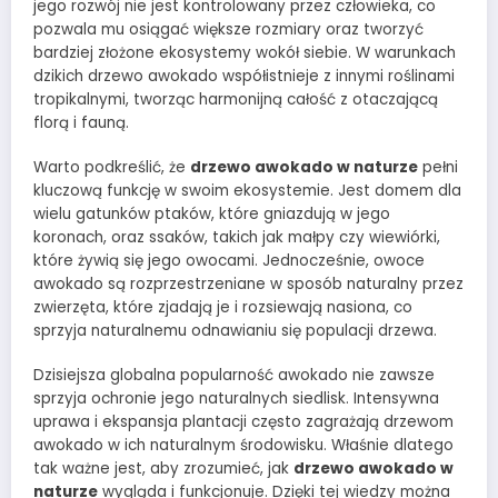
jego rozwój nie jest kontrolowany przez człowieka, co
pozwala mu osiągać większe rozmiary oraz tworzyć
bardziej złożone ekosystemy wokół siebie. W warunkach
dzikich drzewo awokado współistnieje z innymi roślinami
tropikalnymi, tworząc harmonijną całość z otaczającą
florą i fauną.
Warto podkreślić, że
drzewo awokado w naturze
pełni
kluczową funkcję w swoim ekosystemie. Jest domem dla
wielu gatunków ptaków, które gniazdują w jego
koronach, oraz ssaków, takich jak małpy czy wiewiórki,
które żywią się jego owocami. Jednocześnie, owoce
awokado są rozprzestrzeniane w sposób naturalny przez
zwierzęta, które zjadają je i rozsiewają nasiona, co
sprzyja naturalnemu odnawianiu się populacji drzewa.
Dzisiejsza globalna popularność awokado nie zawsze
sprzyja ochronie jego naturalnych siedlisk. Intensywna
uprawa i ekspansja plantacji często zagrażają drzewom
awokado w ich naturalnym środowisku. Właśnie dlatego
tak ważne jest, aby zrozumieć, jak
drzewo awokado w
naturze
wygląda i funkcjonuje. Dzięki tej wiedzy można