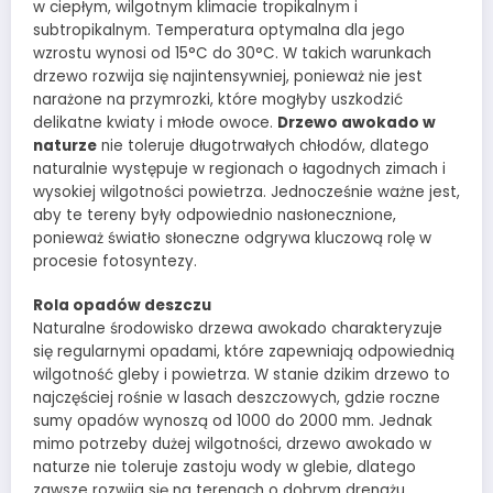
w ciepłym, wilgotnym klimacie tropikalnym i
subtropikalnym. Temperatura optymalna dla jego
wzrostu wynosi od 15°C do 30°C. W takich warunkach
drzewo rozwija się najintensywniej, ponieważ nie jest
narażone na przymrozki, które mogłyby uszkodzić
delikatne kwiaty i młode owoce.
Drzewo awokado w
naturze
nie toleruje długotrwałych chłodów, dlatego
naturalnie występuje w regionach o łagodnych zimach i
wysokiej wilgotności powietrza. Jednocześnie ważne jest,
aby te tereny były odpowiednio nasłonecznione,
ponieważ światło słoneczne odgrywa kluczową rolę w
procesie fotosyntezy.
Rola opadów deszczu
Naturalne środowisko drzewa awokado charakteryzuje
się regularnymi opadami, które zapewniają odpowiednią
wilgotność gleby i powietrza. W stanie dzikim drzewo to
najczęściej rośnie w lasach deszczowych, gdzie roczne
sumy opadów wynoszą od 1000 do 2000 mm. Jednak
mimo potrzeby dużej wilgotności, drzewo awokado w
naturze nie toleruje zastoju wody w glebie, dlatego
zawsze rozwija się na terenach o dobrym drenażu.