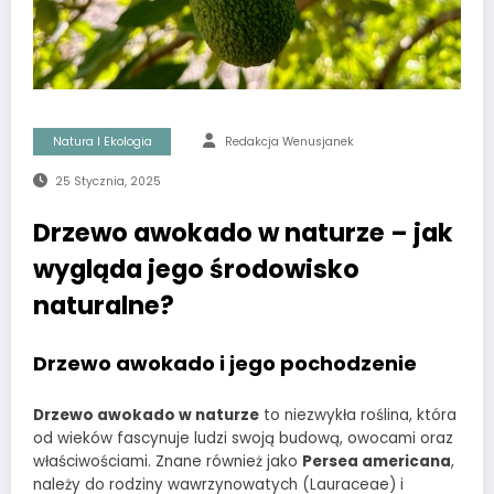
Natura I Ekologia
Redakcja Wenusjanek
25 Stycznia, 2025
Drzewo awokado w naturze – jak
wygląda jego środowisko
naturalne?
Drzewo awokado i jego pochodzeni
e
Drzewo awokado w naturze
to niezwykła roślina, która
od wieków fascynuje ludzi swoją budową, owocami oraz
właściwościami. Znane również jako
Persea americana
,
należy do rodziny wawrzynowatych (Lauraceae) i