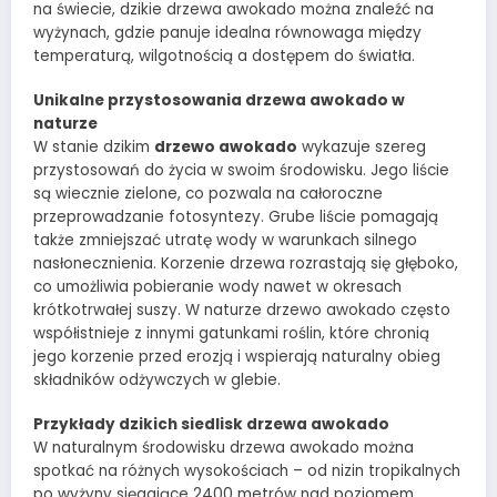
na świecie, dzikie drzewa awokado można znaleźć na
wyżynach, gdzie panuje idealna równowaga między
temperaturą, wilgotnością a dostępem do światła.
Unikalne przystosowania drzewa awokado w
naturze
W stanie dzikim
drzewo awokado
wykazuje szereg
przystosowań do życia w swoim środowisku. Jego liście
są wiecznie zielone, co pozwala na całoroczne
przeprowadzanie fotosyntezy. Grube liście pomagają
także zmniejszać utratę wody w warunkach silnego
nasłonecznienia. Korzenie drzewa rozrastają się głęboko,
co umożliwia pobieranie wody nawet w okresach
krótkotrwałej suszy. W naturze drzewo awokado często
współistnieje z innymi gatunkami roślin, które chronią
jego korzenie przed erozją i wspierają naturalny obieg
składników odżywczych w glebie.
Przykłady dzikich siedlisk drzewa awokado
W naturalnym środowisku drzewa awokado można
spotkać na różnych wysokościach – od nizin tropikalnych
po wyżyny sięgające 2400 metrów nad poziomem