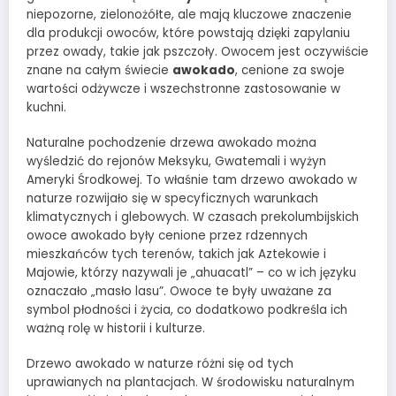
niepozorne, zielonożółte, ale mają kluczowe znaczenie
dla produkcji owoców, które powstają dzięki zapylaniu
przez owady, takie jak pszczoły. Owocem jest oczywiście
znane na całym świecie
awokado
, cenione za swoje
wartości odżywcze i wszechstronne zastosowanie w
kuchni.
Naturalne pochodzenie drzewa awokado można
wyśledzić do rejonów Meksyku, Gwatemali i wyżyn
Ameryki Środkowej. To właśnie tam drzewo awokado w
naturze rozwijało się w specyficznych warunkach
klimatycznych i glebowych. W czasach prekolumbijskich
owoce awokado były cenione przez rdzennych
mieszkańców tych terenów, takich jak Aztekowie i
Majowie, którzy nazywali je „ahuacatl” – co w ich języku
oznaczało „masło lasu”. Owoce te były uważane za
symbol płodności i życia, co dodatkowo podkreśla ich
ważną rolę w historii i kulturze.
Drzewo awokado w naturze różni się od tych
uprawianych na plantacjach. W środowisku naturalnym