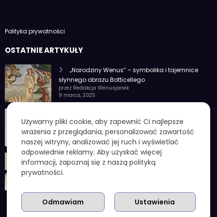
Polityka prywatności
OSTATNIE ARTYKUŁY
„Narodziny Wenus” – symbolika i tajemnice
słynnego obrazu Botticellego
przez Redakcja Wenusjanek
9 marca, 2025
1 czerwca znak zodiaku – Charakterystyka i
Używamy pliki cookie, aby zapewnić Ci najlepsze
cechy osobowości
wrażenia z przeglądania, personalizować zawartość
przez Redakcja Wenusjanek
4 lutego, 2025
naszej witryny, analizować jej ruch i wyświetlać
odpowiednie reklamy. Aby uzyskać więcej
1 kuna ile to zł – aktualny przelicznik, koniec
informacji, zapoznaj się z naszą polityką
chorwackiej waluty i praktyczne wskazówki
prywatności.
przez Redakcja Wenusjanek
3 grudnia, 2025
Odmawiam
Ustawienia