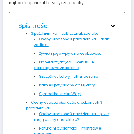
najbardziej charakterystyczne cechy.
Spis treści
3 października – Jaki to znak zodiaku?
Osoby urodzone 3 października – znak
zodiaku
Żywioł i jego wpływ na osobowość
Planeta rządząca – Wenus i jej
astrologiczne znaczenie
Szczęśliwe kolory i ich znaczenie
Kamień przypisany do tej daty
Symbolika znaku Wagi
Cechy osobowości osób urodzonych 3
października
Osoby urodzone 3 października – jakie
mają cechy charakteru?
Naturalni dyplomaci – mistrzowie
harmonii