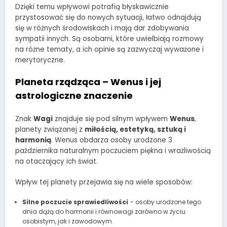
Dzięki temu wpływowi potrafią błyskawicznie
przystosować się do nowych sytuacji, łatwo odnajdują
się w różnych środowiskach i mają dar zdobywania
sympatii innych. Są osobami, które uwielbiają rozmowy
na różne tematy, a ich opinie są zazwyczaj wyważone i
merytoryczne.
Planeta rządząca – Wenus i jej
astrologiczne znaczenie
Znak
Wagi
znajduje się pod silnym wpływem
Wenus
,
planety związanej z
miłością, estetyką, sztuką i
harmonią
. Wenus obdarza osoby urodzone 3
października naturalnym poczuciem piękna i wrażliwością
na otaczający ich świat.
Wpływ tej planety przejawia się na wiele sposobów:
Silne poczucie sprawiedliwości
– osoby urodzone tego
dnia dążą do harmonii i równowagi zarówno w życiu
osobistym, jak i zawodowym.