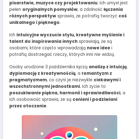
pisarstwie, muzyce czy projektowaniu
. Ich umysł jest
pełen
oryginalnych pomysłów
, a zdolność
łączenia
różnych perspektyw
sprawia, że potrafią tworzyć
coś
unikalnego i pięknego
.
Ich
intuicyjne wyczucie stylu, kreatywne myślenie i
talent do inspirowania innych
sprawiają, że są
osobami, które często wprowadzają
nowe idee
i
potrafią dostrzegać rzeczy, których inni nie widzą.
Osoby urodzone 3 października łączą
analizę z intuicją
,
dyplomację z kreatywnością
, a
romantyzm z
pragmatyzmem
, co czyni je niezwykle
ciekawymi i
wszechstronnymi jednostkami
. Ich życie to
poszukiwanie piękna, harmonii i sprawiedliwości
, a
ich osobowość sprawia, że są
cenieni i podziwiani
przez otoczenie
.