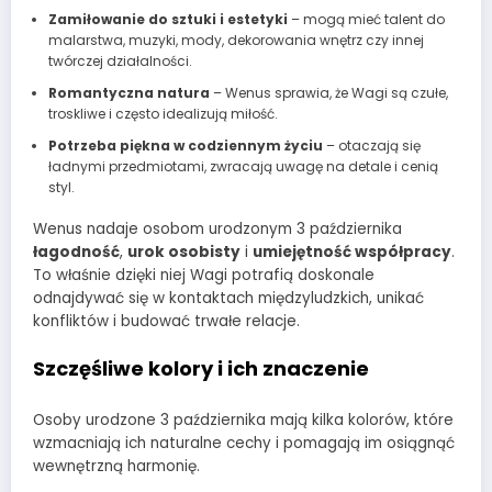
Zamiłowanie do sztuki i estetyki
– mogą mieć talent do
malarstwa, muzyki, mody, dekorowania wnętrz czy innej
twórczej działalności.
Romantyczna natura
– Wenus sprawia, że Wagi są czułe,
troskliwe i często idealizują miłość.
Potrzeba piękna w codziennym życiu
– otaczają się
ładnymi przedmiotami, zwracają uwagę na detale i cenią
styl.
Wenus nadaje osobom urodzonym 3 października
łagodność
,
urok osobisty
i
umiejętność współpracy
.
To właśnie dzięki niej Wagi potrafią doskonale
odnajdywać się w kontaktach międzyludzkich, unikać
konfliktów i budować trwałe relacje.
Szczęśliwe kolory i ich znaczenie
Osoby urodzone 3 października mają kilka kolorów, które
wzmacniają ich naturalne cechy i pomagają im osiągnąć
wewnętrzną harmonię.