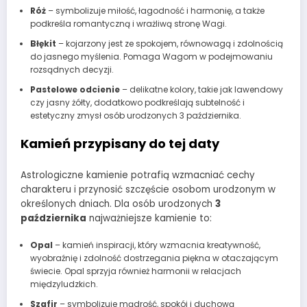
Róż
– symbolizuje miłość, łagodność i harmonię, a także
podkreśla romantyczną i wrażliwą stronę Wagi.
Błękit
– kojarzony jest ze spokojem, równowagą i zdolnością
do jasnego myślenia. Pomaga Wagom w podejmowaniu
rozsądnych decyzji.
Pastelowe odcienie
– delikatne kolory, takie jak lawendowy
czy jasny żółty, dodatkowo podkreślają subtelność i
estetyczny zmysł osób urodzonych 3 października.
Kamień przypisany do tej daty
Astrologiczne kamienie potrafią wzmacniać cechy
charakteru i przynosić szczęście osobom urodzonym w
określonych dniach. Dla osób urodzonych
3
października
najważniejsze kamienie to:
Opal
– kamień inspiracji, który wzmacnia kreatywność,
wyobraźnię i zdolność dostrzegania piękna w otaczającym
świecie. Opal sprzyja również harmonii w relacjach
międzyludzkich.
Szafir
– symbolizuje mądrość, spokój i duchową