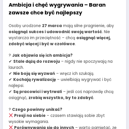
Ambicja i chęć wygrywania – Baran
zawsze chce być najlepszy
Osoby urodzone
27 marca
mają silne pragnienie, aby
osiągnąć sukces i udowodnić swoją wartość
. Nie
wystarcza im przeciętność – chcą
osiągnąć więcej,
zdobyć więcej i być w czołówce
.
?
Jak objawia się ich ambicja?
✔
Stale dążą do rozwoju
– nigdy nie spoczywają na
laurach.
✔
Nie boją się wyzwań
– wręcz ich szukają.
✔
Kochają rywalizację
– uwielbiają wygrywać i być
najlepsi.
✔
Są pracowici i wytrwali
– jeśli coś naprawdę chcą
osiągnąć,
zrobią wszystko, by to zdobyć
.
?
Czego powinny unikać?
Presji na siebie
– czasem stawiają sobie zbyt
wysokie wymagania.
Porównywania się do innych
– warto pamiętać, że