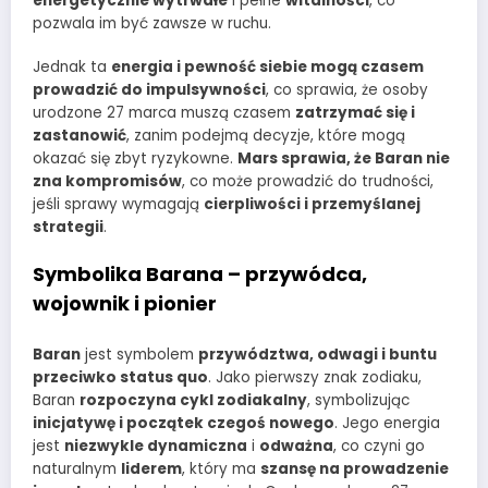
energetycznie wytrwałe
i pełne
witalności
, co
pozwala im być zawsze w ruchu.
Jednak ta
energia i pewność siebie mogą czasem
prowadzić do impulsywności
, co sprawia, że osoby
urodzone 27 marca muszą czasem
zatrzymać się i
zastanowić
, zanim podejmą decyzje, które mogą
okazać się zbyt ryzykowne.
Mars sprawia, że Baran nie
zna kompromisów
, co może prowadzić do trudności,
jeśli sprawy wymagają
cierpliwości i przemyślanej
strategii
.
Symbolika Barana – przywódca,
wojownik i pionier
Baran
jest symbolem
przywództwa, odwagi i buntu
przeciwko status quo
. Jako pierwszy znak zodiaku,
Baran
rozpoczyna cykl zodiakalny
, symbolizując
inicjatywę i początek czegoś nowego
. Jego energia
jest
niezwykle dynamiczna
i
odważna
, co czyni go
naturalnym
liderem
, który ma
szansę na prowadzenie