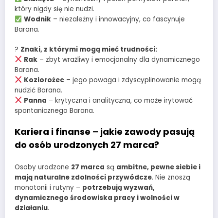
który nigdy się nie nudzi.
Wodnik
– niezależny i innowacyjny, co fascynuje
Barana.
?
Znaki, z którymi mogą mieć trudności:
Rak
– zbyt wrażliwy i emocjonalny dla dynamicznego
Barana.
Koziorożec
– jego powaga i zdyscyplinowanie mogą
nudzić Barana.
Panna
– krytyczna i analityczna, co może irytować
spontanicznego Barana.
Kariera i finanse – jakie zawody pasują
do osób urodzonych 27 marca?
Osoby urodzone
27 marca
są
ambitne, pewne siebie i
mają naturalne zdolności przywódcze
. Nie znoszą
monotonii i rutyny –
potrzebują wyzwań,
dynamicznego środowiska pracy i wolności w
działaniu
.