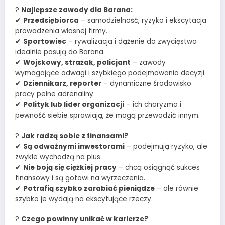
?
Najlepsze zawody dla Barana:
✔
Przedsiębiorca
– samodzielność, ryzyko i ekscytacja
prowadzenia własnej firmy.
✔
Sportowiec
– rywalizacja i dążenie do zwycięstwa
idealnie pasują do Barana.
✔
Wojskowy, strażak, policjant
– zawody
wymagające odwagi i szybkiego podejmowania decyzji.
✔
Dziennikarz, reporter
– dynamiczne środowisko
pracy pełne adrenaliny.
✔
Polityk lub lider organizacji
– ich charyzma i
pewność siebie sprawiają, że mogą przewodzić innym.
?
Jak radzą sobie z finansami?
✔
Są odważnymi inwestorami
– podejmują ryzyko, ale
zwykle wychodzą na plus.
✔
Nie boją się ciężkiej pracy
– chcą osiągnąć sukces
finansowy i są gotowi na wyrzeczenia.
✔
Potrafią szybko zarabiać pieniądze
– ale równie
szybko je wydają na ekscytujące rzeczy.
?
Czego powinny unikać w karierze?