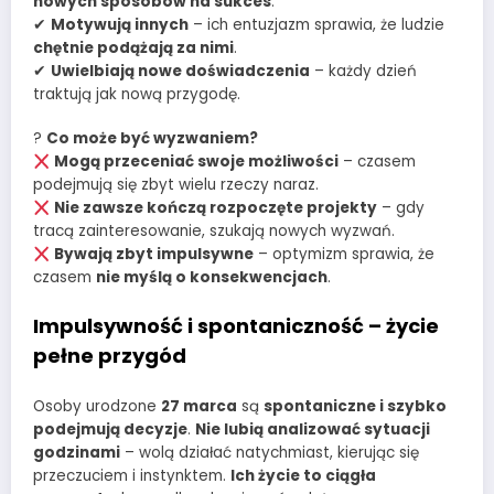
nowych sposobów na sukces
.
✔
Motywują innych
– ich entuzjazm sprawia, że ludzie
chętnie podążają za nimi
.
✔
Uwielbiają nowe doświadczenia
– każdy dzień
traktują jak nową przygodę.
?
Co może być wyzwaniem?
Mogą przeceniać swoje możliwości
– czasem
podejmują się zbyt wielu rzeczy naraz.
Nie zawsze kończą rozpoczęte projekty
– gdy
tracą zainteresowanie, szukają nowych wyzwań.
Bywają zbyt impulsywne
– optymizm sprawia, że
czasem
nie myślą o konsekwencjach
.
Impulsywność i spontaniczność – życie
pełne przygód
Osoby urodzone
27 marca
są
spontaniczne i szybko
podejmują decyzje
.
Nie lubią analizować sytuacji
godzinami
– wolą działać natychmiast, kierując się
przeczuciem i instynktem.
Ich życie to ciągła