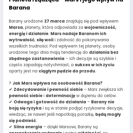
Barana
Barany urodzone
27 marca
znajdują się pod wpływem
Marsa
, planety, która odpowiada za
wojowniczość,
energię i działanie
.
Mars nadaje Baranom ich
wytrwałość
,
siłę woli
i zdolność do pokonywania
wszelkich trudności. Pod wpływem tej planety, osoby
urodzone tego dnia mają tendencję do
działania bez
zbędnego zastanowienia
– ich decyzje są szybkie i
często zapadają natychmiast, a
sukces w ich życiu
oparty jest na
ciągłym pędzie do przodu
.
?
Jak Mars wpływa na osobowość Barana?
✔
Zdecydowanie i pewność siebie
– Mars zwiększa ich
pewność siebie
i
determinację
w dążeniu do celów.
✔
Odwaga i gotowość do działania
–
Barany nie
boją się ryzyka
i są w stanie podjąć ryzykowne decyzje,
wiedząc, że nawet jeśli napotkają porażkę,
będą mogły
się podnieść
.
✔
Silna energia
– dzięki Marsowi, Barany są