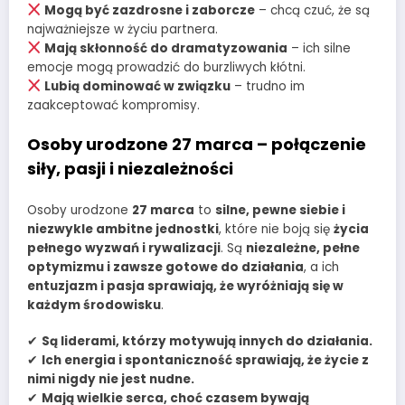
Mogą być zazdrosne i zaborcze
– chcą czuć, że są
najważniejsze w życiu partnera.
Mają skłonność do dramatyzowania
– ich silne
emocje mogą prowadzić do burzliwych kłótni.
Lubią dominować w związku
– trudno im
zaakceptować kompromisy.
Osoby urodzone 27 marca – połączenie
siły, pasji i niezależności
Osoby urodzone
27 marca
to
silne, pewne siebie i
niezwykle ambitne jednostki
, które nie boją się
życia
pełnego wyzwań i rywalizacji
. Są
niezależne, pełne
optymizmu i zawsze gotowe do działania
, a ich
entuzjazm i pasja sprawiają, że wyróżniają się w
każdym środowisku
.
✔
Są liderami, którzy motywują innych do działania.
✔
Ich energia i spontaniczność sprawiają, że życie z
nimi nigdy nie jest nudne.
✔
Mają wielkie serca, choć czasem bywają