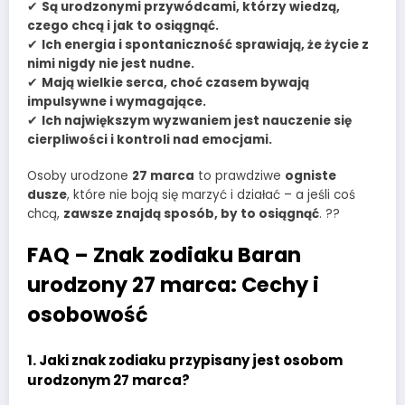
✔
Są urodzonymi przywódcami, którzy wiedzą,
czego chcą i jak to osiągnąć.
✔
Ich energia i spontaniczność sprawiają, że życie z
nimi nigdy nie jest nudne.
✔
Mają wielkie serca, choć czasem bywają
impulsywne i wymagające.
✔
Ich największym wyzwaniem jest nauczenie się
cierpliwości i kontroli nad emocjami.
Osoby urodzone
27 marca
to prawdziwe
ogniste
dusze
, które nie boją się marzyć i działać – a jeśli coś
chcą,
zawsze znajdą sposób, by to osiągnąć
. ??
FAQ – Znak zodiaku Baran
urodzony 27 marca: Cechy i
osobowość
1.
Jaki znak zodiaku przypisany jest osobom
urodzonym 27 marca?