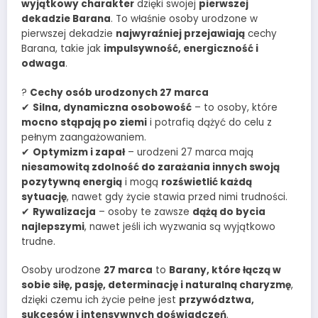
wyjątkowy charakter
dzięki swojej
pierwszej
dekadzie Barana
. To właśnie osoby urodzone w
pierwszej dekadzie
najwyraźniej przejawiają
cechy
Barana, takie jak
impulsywność, energiczność i
odwaga
.
?
Cechy osób urodzonych 27 marca
✔
Silna, dynamiczna osobowość
– to osoby, które
mocno stąpają po ziemi
i potrafią dążyć do celu z
pełnym zaangażowaniem.
✔
Optymizm i zapał
– urodzeni 27 marca mają
niesamowitą zdolność do zarażania innych swoją
pozytywną energią
i mogą
rozświetlić każdą
sytuację
, nawet gdy życie stawia przed nimi trudności.
✔
Rywalizacja
– osoby te zawsze
dążą do bycia
najlepszymi
, nawet jeśli ich wyzwania są wyjątkowo
trudne.
Osoby urodzone
27 marca
to
Barany, które łączą w
sobie siłę, pasję, determinację i naturalną charyzmę
,
dzięki czemu ich życie pełne jest
przywództwa,
sukcesów i intensywnych doświadczeń
.