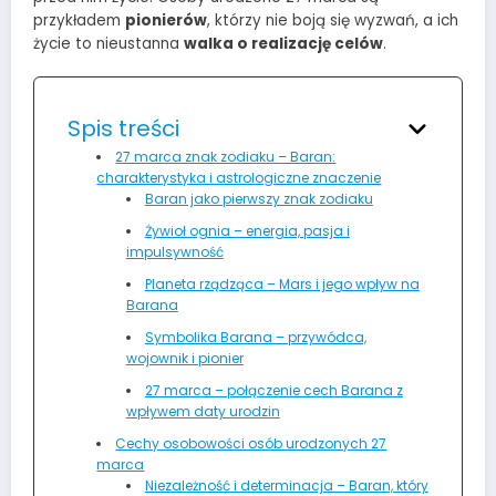
przykładem
pionierów
, którzy nie boją się wyzwań, a ich
życie to nieustanna
walka o realizację celów
.
Spis treści
27 marca znak zodiaku – Baran:
charakterystyka i astrologiczne znaczenie
Baran jako pierwszy znak zodiaku
Żywioł ognia – energia, pasja i
impulsywność
Planeta rządząca – Mars i jego wpływ na
Barana
Symbolika Barana – przywódca,
wojownik i pionier
27 marca – połączenie cech Barana z
wpływem daty urodzin
Cechy osobowości osób urodzonych 27
marca
Niezależność i determinacja – Baran, który