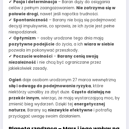
✔
Pasja i determinacja
– Baran dąży do osiągania
celów z pełnym zaangażowaniem.
Nie zatrzyma się w
połowie drogi
, nawet jeśli napotka trudności.
✔
Spontaniczność
– Barany nie boją się podejmować
decyzji impulsywnie, co sprawia, że ich życie jest pełne
niespodzianek.
✔
Optymizm
– osoby urodzone tego dnia mają
pozytywne podejście
do życia, a ich
wiara w siebie
pozwala im pokonywać przeszkody.
✔
Poczucie wolności
–
Barany cenią swoją
niezależność
i nie chcą być ograniczane przez
jakiekolwiek zasady.
Ogień
daje osobom urodzonym 27 marca wewnętrzną
siłę i odwagę do podejmowania ryzyka
, które
niektórzy uznaliby za zbyt duże.
Często działają na
przekór innym
, wierząc, że mają wystarczającą moc, by
zmienić bieg wydarzeń. Dzięki tej
energetycznej
naturze
, Barany są
niezwykle efektywne
i potrafią
przyciągać uwagę swoim działaniem.
Planeta rządząca – Mars i jego wpływ na