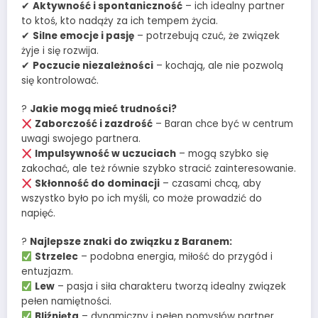
✔
Aktywność i spontaniczność
– ich idealny partner
to ktoś, kto nadąży za ich tempem życia.
✔
Silne emocje i pasję
– potrzebują czuć, że związek
żyje i się rozwija.
✔
Poczucie niezależności
– kochają, ale nie pozwolą
się kontrolować.
?
Jakie mogą mieć trudności?
Zaborczość i zazdrość
– Baran chce być w centrum
uwagi swojego partnera.
Impulsywność w uczuciach
– mogą szybko się
zakochać, ale też równie szybko stracić zainteresowanie.
Skłonność do dominacji
– czasami chcą, aby
wszystko było po ich myśli, co może prowadzić do
napięć.
?
Najlepsze znaki do związku z Baranem:
Strzelec
– podobna energia, miłość do przygód i
entuzjazm.
Lew
– pasja i siła charakteru tworzą idealny związek
pełen namiętności.
Bliźnięta
– dynamiczny i pełen pomysłów partner,