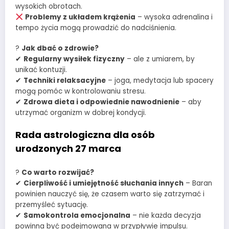
wysokich obrotach.
Problemy z układem krążenia
– wysoka adrenalina i
tempo życia mogą prowadzić do nadciśnienia.
?
Jak dbać o zdrowie?
✔
Regularny wysiłek fizyczny
– ale z umiarem, by
unikać kontuzji.
✔
Techniki relaksacyjne
– joga, medytacja lub spacery
mogą pomóc w kontrolowaniu stresu.
✔
Zdrowa dieta i odpowiednie nawodnienie
– aby
utrzymać organizm w dobrej kondycji.
Rada astrologiczna dla osób
urodzonych 27 marca
?
Co warto rozwijać?
✔
Cierpliwość i umiejętność słuchania innych
– Baran
powinien nauczyć się, że czasem warto się zatrzymać i
przemyśleć sytuację.
✔
Samokontrola emocjonalna
– nie każda decyzja
powinna być podejmowana w przypływie impulsu.