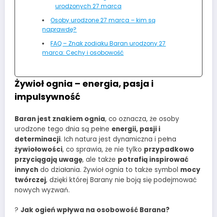
urodzonych 27 marca
Osoby urodzone 27 marca – kim są
naprawdę?
FAQ – Znak zodiaku Baran urodzony 27
marca: Cechy i osobowość
Żywioł ognia – energia, pasja i
impulsywność
Baran jest znakiem ognia
, co oznacza, że osoby
urodzone tego dnia są pełne
energii, pasji i
determinacji
. Ich natura jest dynamiczna i pełna
żywiołowości
, co sprawia, że nie tylko
przypadkowo
przyciągają uwagę
, ale także
potrafią inspirować
innych
do działania. Żywioł ognia to także symbol
mocy
twórczej
, dzięki której Barany nie boją się podejmować
nowych wyzwań.
?
Jak ogień wpływa na osobowość Barana?