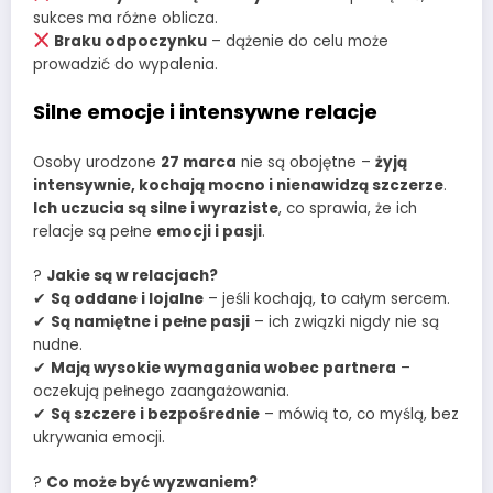
sukces ma różne oblicza.
Braku odpoczynku
– dążenie do celu może
prowadzić do wypalenia.
Silne emocje i intensywne relacje
Osoby urodzone
27 marca
nie są obojętne –
żyją
intensywnie, kochają mocno i nienawidzą szczerze
.
Ich uczucia są silne i wyraziste
, co sprawia, że ich
relacje są pełne
emocji i pasji
.
?
Jakie są w relacjach?
✔
Są oddane i lojalne
– jeśli kochają, to całym sercem.
✔
Są namiętne i pełne pasji
– ich związki nigdy nie są
nudne.
✔
Mają wysokie wymagania wobec partnera
–
oczekują pełnego zaangażowania.
✔
Są szczere i bezpośrednie
– mówią to, co myślą, bez
ukrywania emocji.
?
Co może być wyzwaniem?