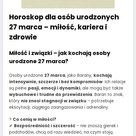
Horoskop dla osób urodzonych
27 marca – miłość, kariera i
zdrowie
Miłość i związki – jak kochają osoby
urodzone 27 marca?
Osoby urodzone
27 marca
, jako Barany,
kochają
intensywnie, szczerze i bez kompromisów
. Ich relacje
są pełne
pasji, emocji i dynamiki
, ale mogą być także
wybuchowe i trudne do przewidzenia
. Baran to znak,
który
nie znosi stagnacji w związku
– potrzebuje
ekscytacji, ciągłego zaangażowania i adrenaliny.
?
Co cenią w miłości?
✔
Bezpośredniość i szczerość
– nie znoszą gierek i
podchodów, chcą od razu wiedzieć, na czym stoją.