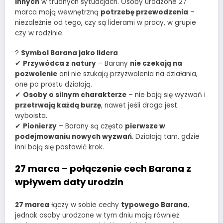
innych
w trudnych sytuacjach. Osoby urodzone 27
marca mają wewnętrzną
potrzebę przewodzenia
–
niezależnie od tego, czy są liderami w pracy, w grupie
czy w rodzinie.
?
Symbol Barana jako lidera
✔
Przywódca z natury
– Barany
nie czekają na
pozwolenie
ani nie szukają przyzwolenia na działania,
one po prostu działają.
✔
Osoby o silnym charakterze
– nie boją się wyzwań i
przetrwają każdą burzę
, nawet jeśli droga jest
wyboista.
✔
Pionierzy
– Barany są często
pierwsze w
podejmowaniu nowych wyzwań
. Działają tam, gdzie
inni boją się postawić krok.
27 marca – połączenie cech Barana z
wpływem daty urodzin
27 marca
łączy w sobie cechy
typowego Barana
,
jednak osoby urodzone w tym dniu mają również