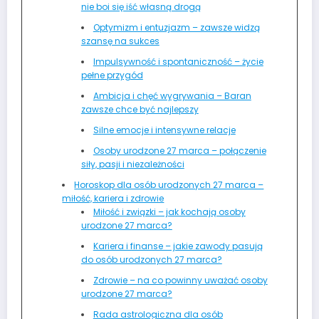
nie boi się iść własną drogą
Optymizm i entuzjazm – zawsze widzą
szansę na sukces
Impulsywność i spontaniczność – życie
pełne przygód
Ambicja i chęć wygrywania – Baran
zawsze chce być najlepszy
Silne emocje i intensywne relacje
Osoby urodzone 27 marca – połączenie
siły, pasji i niezależności
Horoskop dla osób urodzonych 27 marca –
miłość, kariera i zdrowie
Miłość i związki – jak kochają osoby
urodzone 27 marca?
Kariera i finanse – jakie zawody pasują
do osób urodzonych 27 marca?
Zdrowie – na co powinny uważać osoby
urodzone 27 marca?
Rada astrologiczna dla osób