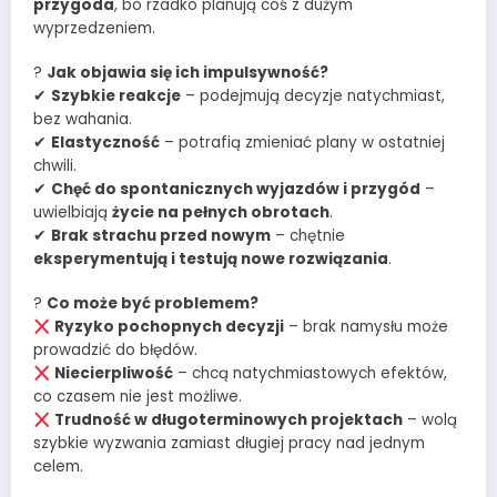
przygoda
, bo rzadko planują coś z dużym
wyprzedzeniem.
?
Jak objawia się ich impulsywność?
✔
Szybkie reakcje
– podejmują decyzje natychmiast,
bez wahania.
✔
Elastyczność
– potrafią zmieniać plany w ostatniej
chwili.
✔
Chęć do spontanicznych wyjazdów i przygód
–
uwielbiają
życie na pełnych obrotach
.
✔
Brak strachu przed nowym
– chętnie
eksperymentują i testują nowe rozwiązania
.
?
Co może być problemem?
Ryzyko pochopnych decyzji
– brak namysłu może
prowadzić do błędów.
Niecierpliwość
– chcą natychmiastowych efektów,
co czasem nie jest możliwe.
Trudność w długoterminowych projektach
– wolą
szybkie wyzwania zamiast długiej pracy nad jednym
celem.