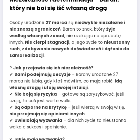
który nie boi się iść własną drogą
Osoby urodzone
27 marca
są
niezwykle niezależne
i
nie znoszą ograniczeń
. Baran to znak, który
żyje
według własnych zasad
, nie czekając na aprobatę
innych.
Nie cierpi stagnacji
, a jego życie to
nieustanny
ruch, zdobywanie nowych doświadczeń i dążenie do
samorealizacji
.
?
Jak przejawia się ich niezależność?
✔
Sami podejmują decyzje
– Barany urodzone 27
marca nie lubią, gdy ktoś mówi im, co mają robić.
Idą
własną drogą i ufają swojej intuicji
.
✔
Nie boją się ryzyka
– gotowe są zaryzykować, jeśli
czują, że coś jest warte walki.
✔
Są odporne na krytykę
– jeśli wierzą w swoją wizję,
nie przejmują się opiniami innych
.
✔
Uwielbiają wyzwania
– dla nich życie to nieustanna
walka o sukces i spełnienie.
?
Jakie mają wyzwania?