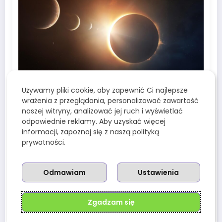
Używamy pliki cookie, aby zapewnić Ci najlepsze
Redakcja Wenusjanek
0
wrażenia z przeglądania, personalizować zawartość
Jowisz i Wenus w koniunkcji – co
naszej witryny, analizować jej ruch i wyświetlać
oznacza ich bliskie spotkanie na
odpowiednie reklamy. Aby uzyskać więcej
niebie?
informacji, zapoznaj się z naszą polityką
9 Marca, 2025
prywatności.
Odmawiam
Ustawienia
Zgadzam się