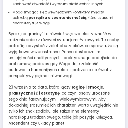
zachować otwartość i wyrozumiałość wobec innych.
Mogą zmagać się z wewnętrznym konfliktem między
potrzebą
porządku a spontanicznością
, która czasami
charakteryzuje Wagę.
Bycie „na granicy” to również większa elastyczność w
radzeniu sobie z różnymi sytuacjami życiowymi. Te osoby
potrafią korzystać z zalet obu znaków, co sprawia, że są
wyjątkowo wszechstronne. Panna dostarcza im
umiejętności analitycznych i praktycznego podejścia do
problemów, podczas gdy Waga daje zdolność
budowania harmonijnych relacji i patrzenia na świat z
perspektywy piękna i równowagi.
23 września to data, która łączy
logikę i emocje
,
praktyczność i estetykę
, co czyni osoby urodzone
tego dnia fascynującymi i wielowymiarowymi. Aby
dokładniej zrozumieć ich charakter, warto uwzględnić nie
tylko ich znak zodiaku, ale także inne elementy
horoskopu urodzeniowego, takie jak pozycje Księżyca,
Ascendent czy układy planet.