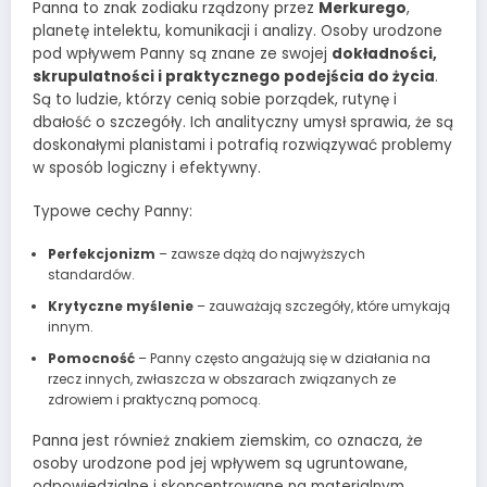
Panna to znak zodiaku rządzony przez
Merkurego
,
planetę intelektu, komunikacji i analizy. Osoby urodzone
pod wpływem Panny są znane ze swojej
dokładności,
skrupulatności i praktycznego podejścia do życia
.
Są to ludzie, którzy cenią sobie porządek, rutynę i
dbałość o szczegóły. Ich analityczny umysł sprawia, że są
doskonałymi planistami i potrafią rozwiązywać problemy
w sposób logiczny i efektywny.
Typowe cechy Panny:
Perfekcjonizm
– zawsze dążą do najwyższych
standardów.
Krytyczne myślenie
– zauważają szczegóły, które umykają
innym.
Pomocność
– Panny często angażują się w działania na
rzecz innych, zwłaszcza w obszarach związanych ze
zdrowiem i praktyczną pomocą.
Panna jest również znakiem ziemskim, co oznacza, że
osoby urodzone pod jej wpływem są ugruntowane,
odpowiedzialne i skoncentrowane na materialnym