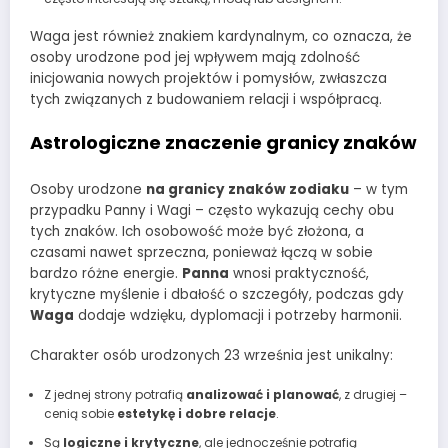
Waga jest również znakiem kardynalnym, co oznacza, że
osoby urodzone pod jej wpływem mają zdolność
inicjowania nowych projektów i pomysłów, zwłaszcza
tych związanych z budowaniem relacji i współpracą.
Astrologiczne znaczenie granicy znaków
Osoby urodzone
na granicy znaków zodiaku
– w tym
przypadku Panny i Wagi – często wykazują cechy obu
tych znaków. Ich osobowość może być złożona, a
czasami nawet sprzeczna, ponieważ łączą w sobie
bardzo różne energie.
Panna
wnosi praktyczność,
krytyczne myślenie i dbałość o szczegóły, podczas gdy
Waga
dodaje wdzięku, dyplomacji i potrzeby harmonii.
Charakter osób urodzonych 23 września jest unikalny:
Z jednej strony potrafią
analizować i planować
, z drugiej –
cenią sobie
estetykę i dobre relacje
.
Są
logiczne i krytyczne
, ale jednocześnie potrafią