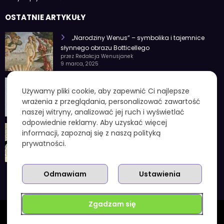
OSTATNIE ARTYKUŁY
„Narodziny Wenus” – symbolika i tajemnice
słynnego obrazu Botticellego
przez Redakcja Wenusjanek
9 marca, 2025
1 czerwca znak zodiaku – Charakterystyka i
Używamy pliki cookie, aby zapewnić Ci najlepsze
cechy osobowości
wrażenia z przeglądania, personalizować zawartość
przez Redakcja Wenusjanek
4 lutego, 2025
naszej witryny, analizować jej ruch i wyświetlać
odpowiednie reklamy. Aby uzyskać więcej
1 kuna ile to zł – aktualny przelicznik, koniec
informacji, zapoznaj się z naszą polityką
chorwackiej waluty i praktyczne wskazówki
prywatności.
przez Redakcja Wenusjanek
3 grudnia, 2025
Odmawiam
Ustawienia
Zgadzam się
Wenusjanki.com.pl | Powered By
SpiceThemes