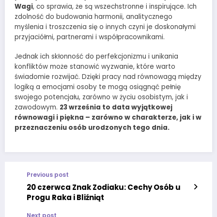
Wagi
, co sprawia, że są wszechstronne i inspirujące. Ich
zdolność do budowania harmonii, analitycznego
myślenia i troszczenia się o innych czyni je doskonałymi
przyjaciółmi, partnerami i współpracownikami.
Jednak ich skłonność do perfekcjonizmu i unikania
konfliktów może stanowić wyzwanie, które warto
świadomie rozwijać. Dzięki pracy nad równowagą między
logiką a emocjami osoby te mogą osiągnąć pełnię
swojego potencjału, zarówno w życiu osobistym, jak i
zawodowym.
23 września to data wyjątkowej
równowagi i piękna – zarówno w charakterze, jak i w
przeznaczeniu osób urodzonych tego dnia.
Previous post
20 czerwca Znak Zodiaku: Cechy Osób u
Progu Raka i Bliźniąt
Next post