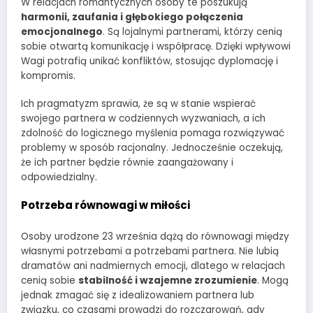
W relacjach romantycznych osoby te poszukują
harmonii, zaufania i głębokiego połączenia
emocjonalnego
. Są lojalnymi partnerami, którzy cenią
sobie otwartą komunikację i współpracę. Dzięki wpływowi
Wagi potrafią unikać konfliktów, stosując dyplomację i
kompromis.
Ich pragmatyzm sprawia, że są w stanie wspierać
swojego partnera w codziennych wyzwaniach, a ich
zdolność do logicznego myślenia pomaga rozwiązywać
problemy w sposób racjonalny. Jednocześnie oczekują,
że ich partner będzie równie zaangażowany i
odpowiedzialny.
Potrzeba równowagi w miłości
Osoby urodzone 23 września dążą do równowagi między
własnymi potrzebami a potrzebami partnera. Nie lubią
dramatów ani nadmiernych emocji, dlatego w relacjach
cenią sobie
stabilność i wzajemne zrozumienie
. Mogą
jednak zmagać się z idealizowaniem partnera lub
związku, co czasami prowadzi do rozczarowań, gdy