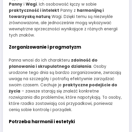
Panny
i
Wagi
. Ich osobowość łączy w sobie
praktyczność i intelekt
Panny z
harmonijną i
towarzyską naturą
Wagi. Dzięki temu są niezwykle
zrównoważone, ale jednocześnie mogą wykazywać
wewnętrzne sprzeczności wynikające z różnych energii
tych znaków.
Zorganizowanie i pragmatyzm
Panna wnosi do ich charakteru
zdolność do
planowania i skrupulatnego działania
. Osoby
urodzone tego dnia są bardzo zorganizowane, zwracają
uwagę na szczegóły i potrafią efektywnie zarządzać
swoim czasem. Cechuje je
praktyczne podejście do
życia
– zawsze starają się znaleźć konkretne
rozwiązania dla problemów, które napotykają. To osoby,
które rzadko zostawiają coś przypadkowi, ponieważ
cenią sobie kontrolę i porządek.
Potrzeba harmonii i estetyki