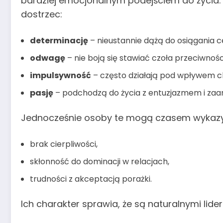
bardziej emocjonalnym podejściem do życia. 
dostrzec:
determinację
– nieustannie dążą do osiągania ce
odwagę
– nie boją się stawiać czoła przeciwnośc
impulsywność
– często działają pod wpływem chw
pasję
– podchodzą do życia z entuzjazmem i za
Jednocześnie osoby te mogą czasem wykazyw
brak cierpliwości,
skłonność do dominacji w relacjach,
trudności z akceptacją porażki.
Ich charakter sprawia, że są naturalnymi lide