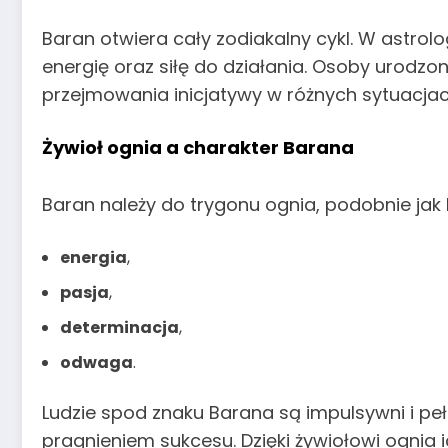
Baran otwiera cały zodiakalny cykl. W astrologi
energię oraz siłę do działania. Osoby urodz
przejmowania inicjatywy w różnych sytuacjach
Żywioł ognia a charakter Barana
Baran należy do trygonu ognia, podobnie jak
energia
,
pasja
,
determinacja
,
odwaga
.
Ludzie spod znaku Barana są impulsywni i pełn
pragnieniem sukcesu. Dzięki żywiołowi ognia