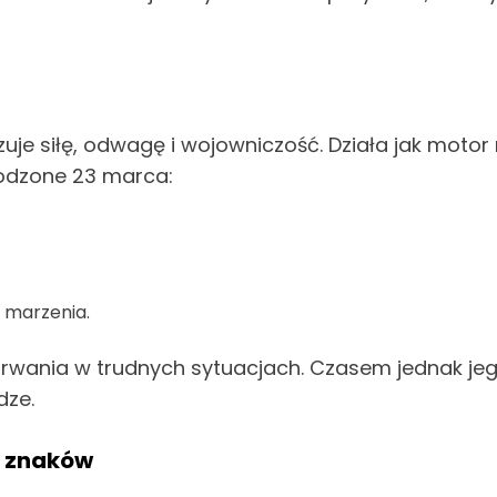
uje siłę, odwagę i wojowniczość. Działa jak mot
rodzone 23 marca:
e marzenia.
zetrwania w trudnych sytuacjach. Czasem jednak j
dze.
u znaków