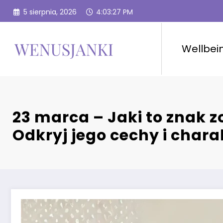
Przejdź
5 sierpnia, 2026
4:03:28 PM
do
treści
Wellbei
23 marca – Jaki to znak 
Odkryj jego cechy i char