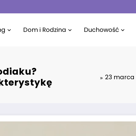
ng
Dom i Rodzina
Duchowość
zodiaku?
23 marca –
akterystykę