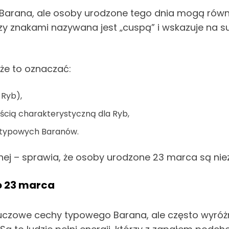
Barana, ale osoby urodzone tego dnia mogą równ
zy znakami nazywana jest „cuspą” i wskazuje na s
e to oznaczać:
 Ryb),
ścią charakterystyczną dla Ryb,
 u typowych Baranów.
nej – sprawia, że osoby urodzone 23 marca są niez
 23 marca
czowe cechy typowego Barana, ale często wyróżni