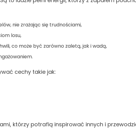
Są to ludzie pełni energii, którzy z zapałem pod
lów, nie zrażając się trudnościami,
iom losu,
ili, co może być zarówno zaletą, jak i wadą,
angażowaniem.
ać cechy takie jak:
rami, którzy potrafią inspirować innych i przewodz