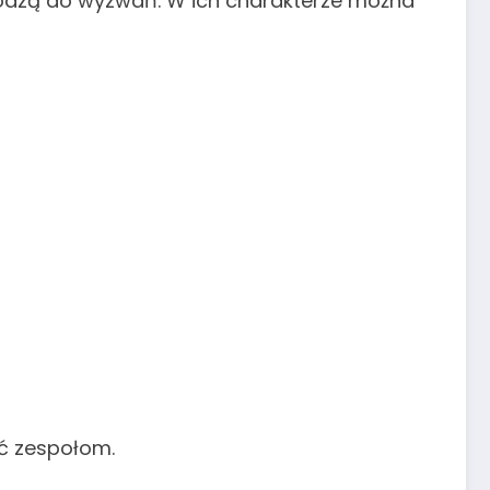
chodzą do wyzwań. W ich charakterze można
ić zespołom.