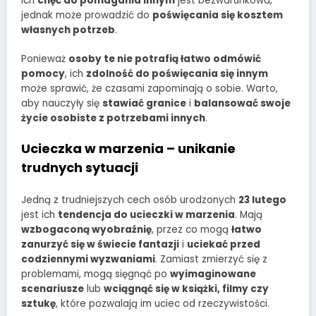
Ich
chęć do pomagania innym
jest bezwarunkowa,
jednak może prowadzić do
poświęcania się kosztem
własnych potrzeb
.
Ponieważ
osoby te nie potrafią łatwo odmówić
pomocy
, ich
zdolność do poświęcania się innym
może sprawić, że czasami zapominają o sobie. Warto,
aby nauczyły się
stawiać granice
i
balansować swoje
życie osobiste z potrzebami innych
.
Ucieczka w marzenia – unikanie
trudnych sytuacji
Jedną z trudniejszych cech osób urodzonych
23 lutego
jest ich
tendencja do ucieczki w marzenia
. Mają
wzbogaconą wyobraźnię
, przez co mogą
łatwo
zanurzyć się w świecie fantazji
i
uciekać przed
codziennymi wyzwaniami
. Zamiast zmierzyć się z
problemami, mogą sięgnąć po
wyimaginowane
scenariusze
lub
wciągnąć się w książki, filmy czy
sztukę
, które pozwalają im uciec od rzeczywistości.