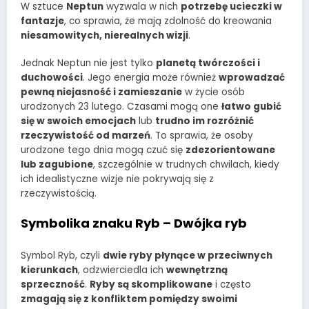
W sztuce
Neptun
wyzwala w nich
potrzebę ucieczki w
fantazje
, co sprawia, że mają zdolność do kreowania
niesamowitych, nierealnych wizji
.
Jednak Neptun nie jest tylko
planetą twórczości i
duchowości
. Jego energia może również
wprowadzać
pewną niejasność i zamieszanie
w życie osób
urodzonych 23 lutego. Czasami mogą one
łatwo gubić
się w swoich emocjach
lub
trudno im rozróżnić
rzeczywistość od marzeń
. To sprawia, że osoby
urodzone tego dnia mogą czuć się
zdezorientowane
lub zagubione
, szczególnie w trudnych chwilach, kiedy
ich idealistyczne wizje nie pokrywają się z
rzeczywistością.
Symbolika znaku Ryb – Dwójka ryb
Symbol Ryb, czyli
dwie ryby płynące w przeciwnych
kierunkach
, odzwierciedla ich
wewnętrzną
sprzeczność
.
Ryby są skomplikowane
i często
zmagają się z konfliktem pomiędzy swoimi