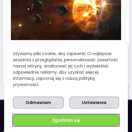
Redakcja Wenusjanek
0
Księżyce Wenus – czy ta planeta
Używamy pliki cookie, aby zapewnić Ci najlepsze
naprawdę ich nie ma?
wrażenia z przeglądania, personalizować zawartość
naszej witryny, analizować jej ruch i wyświetlać
odpowiednie reklamy. Aby uzyskać więcej
9 Marca, 2025
informacji, zapoznaj się z naszą polityką
prywatności.
Odmawiam
Ustawienia
Zgadzam się