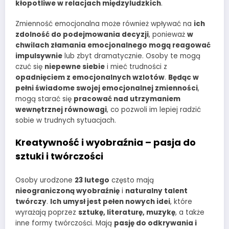
kłopotliwe w relacjach międzyludzkich
.
Zmienność emocjonalna może również wpływać na
ich
zdolność do podejmowania decyzji
, ponieważ
w
chwilach złamania emocjonalnego mogą reagować
impulsywnie
lub zbyt dramatycznie. Osoby te mogą
czuć się
niepewne siebie
i mieć trudności z
opadnięciem z emocjonalnych wzlotów
.
Będąc w
pełni świadome swojej emocjonalnej zmienności
,
mogą starać się
pracować nad utrzymaniem
wewnętrznej równowagi
, co pozwoli im lepiej radzić
sobie w trudnych sytuacjach.
Kreatywność i wyobraźnia – pasja do
sztuki i twórczości
Osoby urodzone
23 lutego
często mają
nieograniczoną wyobraźnię
i
naturalny talent
twórczy
.
Ich umysł jest pełen nowych idei
, które
wyrażają poprzez
sztukę, literaturę, muzykę
, a także
inne formy twórczości. Mają
pasję do odkrywania i