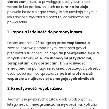
doradcami
i często przyciągają osoby szukające
wsparcia lub pocieszenia. Ich
naturalna intuicja
pozwala im dostrzegać rzeczy, które umykają innym, a
ich zdolności wykraczają poza to, co widoczne na
powierzchni.
1. Empatia i zdolność do pomocy innym
Osoby urodzone 23 lutego są pełne
współczucia
i
zawsze gotowe pomóc innym, zwłaszcza gdy ci
przeżywają trudności. Ich
chęć do poświęcenia się dla
innych
sprawia, że są
doskonałymi przyjaciółmi,
terapeutami czy doradcami
. Ich
wrażliwość
emocjonalna
pomaga im również dostrzegać potrzeby
osób wokół nich, co sprawia, że
potrafią oferować
wsparcie w najbardziej wymagających chwilach
.
2. Kreatywność i wyobraźnia
Jednym z największych atutów osób urodzonych 23
lutego jest ich
nieograniczona wyobraźnia
. Potrafią