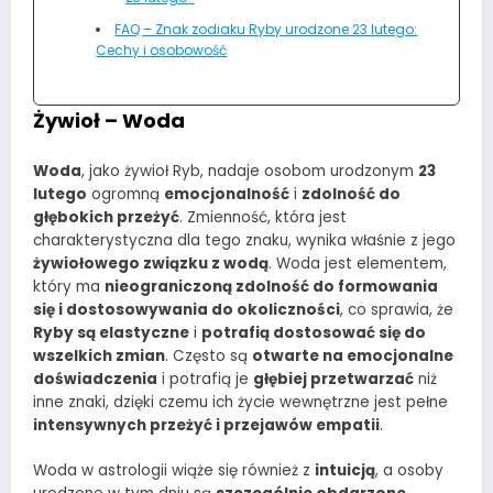
FAQ – Znak zodiaku Ryby urodzone 23 lutego:
Cechy i osobowość
Żywioł – Woda
Woda
, jako żywioł Ryb, nadaje osobom urodzonym
23
lutego
ogromną
emocjonalność
i
zdolność do
głębokich przeżyć
. Zmienność, która jest
charakterystyczna dla tego znaku, wynika właśnie z jego
żywiołowego związku z wodą
. Woda jest elementem,
który ma
nieograniczoną zdolność do formowania
się i dostosowywania do okoliczności
, co sprawia, że
Ryby są elastyczne
i
potrafią dostosować się do
wszelkich zmian
. Często są
otwarte na emocjonalne
doświadczenia
i potrafią je
głębiej przetwarzać
niż
inne znaki, dzięki czemu ich życie wewnętrzne jest pełne
intensywnych przeżyć i przejawów empatii
.
Woda w astrologii wiąże się również z
intuicją
, a osoby