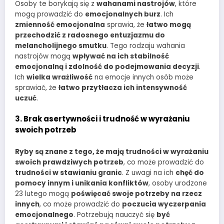
Osoby te borykają się z
wahanami nastrojów
, które
mogą prowadzić do
emocjonalnych burz
. Ich
zmienność emocjonalna
sprawia, że
łatwo mogą
przechodzić z radosnego entuzjazmu do
melancholijnego smutku
. Tego rodzaju wahania
nastrojów mogą
wpływać na ich stabilność
emocjonalną i zdolność do podejmowania decyzji
.
Ich
wielka wrażliwość
na emocje innych osób może
sprawiać, że
łatwo przytłacza ich intensywność
uczuć
.
3. Brak asertywności i trudność w wyrażaniu
swoich potrzeb
Ryby są znane z tego, że mają trudności w wyrażaniu
swoich prawdziwych potrzeb
, co może prowadzić do
trudności w stawianiu granic
. Z uwagi na ich
chęć do
pomocy innym i unikania konfliktów
, osoby urodzone
23 lutego mogą
poświęcać swoje potrzeby na rzecz
innych
, co może prowadzić do
poczucia wyczerpania
emocjonalnego
. Potrzebują nauczyć się
być