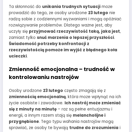
Ta skłonność do
unikania trudnych sytuacji
może
prowadzić do tego, że osoby urodzone
23 lutego
nie
radzą sobie z codziennymi wyzwaniami i mogą opóźniać
rozwiązywanie problemów. Dlatego ważne jest, aby
uczyły się
przyjmować rzeczywistość taką, jaka jest
,
zamiast tylko
snuć marzenia o lepszej przyszłości
.
Świadomość potrzeby konfrontacji z
rzeczywistością pomoże im wyjść z błędnego koła
ucieczki
.
Zmienność emocjonalna – trudność w
kontrolowaniu nastrojów
Osoby urodzone
23 lutego
często zmagają się z
zmiennością emocjonalną
, która może wpłynąć na ich
życie osobiste i zawodowe.
Ich nastrój może zmieniać
się z minuty na minutę
– raz są pełne entuzjazmu i
energii, a innym razem stają się
melancholijne i
przygnębione
. Tego typu wahania nastrojów mogą
sprawiać, że osoby te bywają
trudne do zrozumienia
i