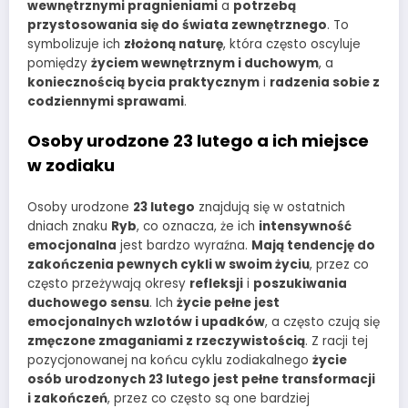
wewnętrznymi pragnieniami
a
potrzebą
przystosowania się do świata zewnętrznego
. To
symbolizuje ich
złożoną naturę
, która często oscyluje
pomiędzy
życiem wewnętrznym i duchowym
, a
koniecznością bycia praktycznym
i
radzenia sobie z
codziennymi sprawami
.
Osoby urodzone 23 lutego a ich miejsce
w zodiaku
Osoby urodzone
23 lutego
znajdują się w ostatnich
dniach znaku
Ryb
, co oznacza, że ich
intensywność
emocjonalna
jest bardzo wyraźna.
Mają tendencję do
zakończenia pewnych cykli w swoim życiu
, przez co
często przeżywają okresy
refleksji
i
poszukiwania
duchowego sensu
. Ich
życie pełne jest
emocjonalnych wzlotów i upadków
, a często czują się
zmęczone zmaganiami z rzeczywistością
. Z racji tej
pozycjonowanej na końcu cyklu zodiakalnego
życie
osób urodzonych 23 lutego jest pełne transformacji
i zakończeń
, przez co często są one bardziej