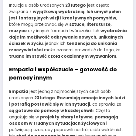
Intuicja u osób urodzonych
23 lutego
jest często
związana z
wyjątkową wyobraźnią
.
Ich umysł pełen
jest fantazyjnych wizji i kreatywnych pomysłów
,
które mogą przejawiać się w
sztuce, literaturze,
muzyce
czy innych formach twórczości. Ich
wyobraźnia
daje im możliwość odkrywania nowych, unikalnych
ścieżek w życiu
, jednak ich
tendencja do unikania
rzeczywistości
może czasami prowadzić do tego, że
trudno im stawić czoła codziennym wyzwaniom
.
Empatia i współczucie – gotowość do
pomocy innym
Empatia
jest jedną z najmocniejszych cech osób
urodzonych
23 lutego
.
Rozumieją emocje innych ludzi
i
potrafią postawić się w ich sytuacji
, co sprawia, że
są gotowe do pomocy w każdej chwili
. Często
angażują się w
projekty charytatywne
,
pomagają
osobom w trudnych sytuacjach życiowych
i
poświęcają czas, aby poprawić nastrój osób wokół nich.