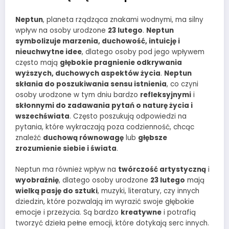
Neptun
, planeta rządząca znakami wodnymi, ma silny
wpływ na osoby urodzone
23 lutego
.
Neptun
symbolizuje marzenia, duchowość, intuicję i
nieuchwytne idee
, dlatego osoby pod jego wpływem
często mają
głębokie pragnienie odkrywania
wyższych, duchowych aspektów życia
.
Neptun
skłania do poszukiwania sensu istnienia
, co czyni
osoby urodzone w tym dniu bardzo
refleksyjnymi
i
skłonnymi do zadawania pytań o naturę życia i
wszechświata
. Często poszukują odpowiedzi na
pytania, które wykraczają poza codzienność, chcąc
znaleźć
duchową równowagę
lub
głębsze
zrozumienie siebie i świata
.
Neptun ma również wpływ na
twórczość artystyczną
i
wyobraźnię
, dlatego osoby urodzone
23 lutego
mają
wielką pasję do sztuki
, muzyki, literatury, czy innych
dziedzin, które pozwalają im wyrazić swoje głębokie
emocje i przeżycia. Są bardzo
kreatywne
i potrafią
tworzyć dzieła pełne emocji, które dotykają serc innych.