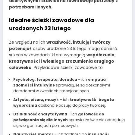
asertywnymi i stawiać na równi swoje potrzeby z
potrzebami innych
.
Idealne ścieżki zawodowe dla
urodzonych 23 lutego
Ze względu na ich
wrażliwość, intuicję i twórczy
potencjał
, osoby urodzone 23 lutego mogą odnieść
sukces w zawodach, które wymagają
współczucia,
kreatywności
i
wielkiego zrozumienia drugiego
człowieka
. Przykładowe ścieżki zawodowe to:
Psycholog, terapeuta, doradca
– ich
empatia
i
zdolności intuicyjne
sprawiają, że są doskonałymi
doradcami w kwestiach emocjonalnych.
Artysta, pisarz, muzyk
– ich
kreatywność
i
bogata
wyobraźnia
doskonale pasują do pracy twórczej.
Działalność charytatywna
– ich
gotowość do
poświęcania się dla innych
sprawia, że świetnie odnajdują
się w organizacjach pomocowych.
Nauczyciel, mentor
– ich zdolność do
inspiracji
i