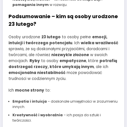
pomagania innym
w rozwoju.
Podsumowanie – kim są osoby urodzone
23 lutego?
Osoby urodzone
23 lutego
to osoby pełne
emocji,
intuicji i twórczego potencjału
. Ich
wielka wrażliwość
sprawia, że są doskonałymi przyjaciółmi, doradcami i
twórcami, ale również
niezwykle złożone
w swoich
emocjach.
Ryby
to osoby
empatyczne
, które
potrafią
dostrzegać rzeczy, które umykają innym
, ale ich
emocjonalna niestabilność
może powodować
trudności w codziennym życiu.
Ich
mocne strony
to:
Empatia i intuicja
– doskonałe umiejętności w zrozumieniu
innych.
Kreatywność i wyobraźnia
– ich pasja do sztuki i
twórczości.