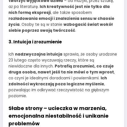
tworzyć wyjątkowe dzieła
– od muzyki, przez sztukę,
aż po literaturę.
Ich kreatywność jest nie tylko dla
nich formą ekspresji
, ale także sposobem
rozładowania emocji i znalezienia sensu w chaosie
życia
. Osoby te są w stanie
wzbogacić świat wokół
siebie poprzez swoją twórczość
.
3. Intuicja i zrozumienie
Ich
nadzwyczajna intuicja
sprawia, że osoby urodzone
23 lutego często wyczuwają rzeczy, które są
niewidoczne dla innych.
Potrafią zrozumieć, co czuje
druga osoba, nawet jeśli ta nie mówi o tym wprost
,
co czyni je idealnymi doradcami i powiernikami.
Ich
zdolności wykraczają poza logiczne myślenie
,
pozwalając im odkrywać rzeczywistość na głębszym
poziomie.
Słabe strony – ucieczka w marzenia,
emocjonalna niestabilność i unikanie
problemów