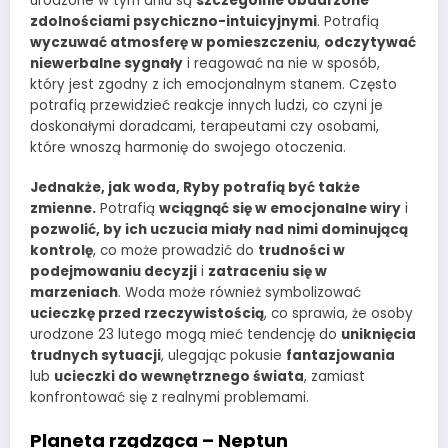
urodzone w tym dniu są
szczególnie obdarzone
zdolnościami psychiczno-intuicyjnymi
. Potrafią
wyczuwać atmosferę w pomieszczeniu
,
odczytywać
niewerbalne sygnały
i reagować na nie w sposób,
który jest zgodny z ich emocjonalnym stanem. Często
potrafią przewidzieć reakcje innych ludzi, co czyni je
doskonałymi doradcami, terapeutami czy osobami,
które wnoszą harmonię do swojego otoczenia.
Jednakże, jak woda, Ryby potrafią być także
zmienne.
Potrafią
wciągnąć się w emocjonalne wiry
i
pozwolić, by ich uczucia miały nad nimi dominującą
kontrolę
, co może prowadzić do
trudności w
podejmowaniu decyzji
i
zatraceniu się w
marzeniach
. Woda może również symbolizować
ucieczkę przed rzeczywistością
, co sprawia, że osoby
urodzone 23 lutego mogą mieć tendencję do
uniknięcia
trudnych sytuacji
, ulegając pokusie
fantazjowania
lub
ucieczki do wewnętrznego świata
, zamiast
konfrontować się z realnymi problemami.
Planeta rządząca – Neptun