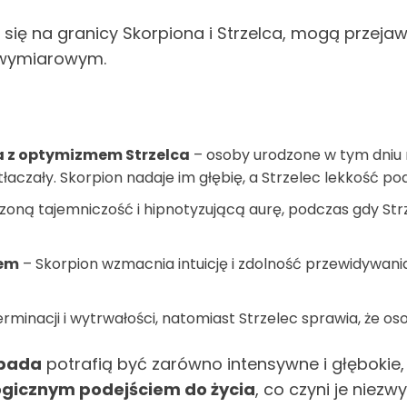
ą się na granicy Skorpiona i Strzelca, mogą przeja
lowymiarowym.
a z optymizmem Strzelca
– osoby urodzone w tym dniu 
czały. Skorpion nadaje im głębię, a Strzelec lekkość pode
oną tajemniczość i hipnotyzującą aurę, podczas gdy Strz
iem
– Skorpion wzmacnia intuicję i zdolność przewidywania,
minacji i wytrwałości, natomiast Strzelec sprawia, że oso
opada
potrafią być zarówno intensywne i głębokie, 
ogicznym podejściem do życia
, co czyni je niez