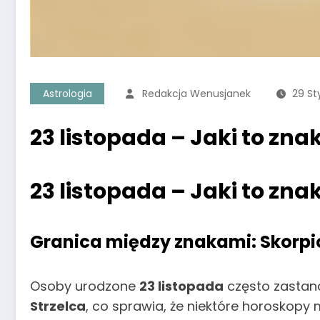
Astrologia
Redakcja Wenusjanek
29 St
23 listopada – Jaki to zn
23 listopada – Jaki to zna
Granica między znakami: Skorpio
Osoby urodzone
23 listopada
często zastana
Strzelca
, co sprawia, że niektóre horoskopy