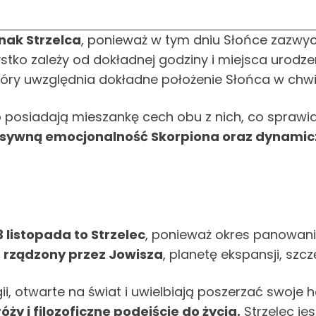
znak Strzelca
, ponieważ w tym dniu Słońce zazwyc
stko zależy od dokładnej godziny i miejsca urodze
który uwzględnia dokładne położenie Słońca w chwil
posiadają mieszankę cech obu z nich, co sprawia
ensywną emocjonalność Skorpiona oraz dynamicz
 listopada to Strzelec
, ponieważ okres panowania
, rządzony przez Jowisza
, planetę ekspansji, szc
ii, otwarte na świat i uwielbiają poszerzać swoje 
y i filozoficzne podejście do życia.
Strzelec jes