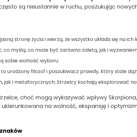
ęsto są nieustannie w ruchu, poszukując nowych
asną stronę życia i wierzą, że wszystko układa się na ich 
ć, co myślą, co może być zarówno zaletą, jak i wyzwaniem
nią sobie wolność wyboru.
 to urodzony filozof i poszukiwacz prawdy, który stale dą
 jak i metaforycznych; Strzelcy kochają eksplorować now
trzelce, choć mogą wykazywać wpływy Skorpiona, z
j ukierunkowana na wolność, ekspansję i optymizm
 znaków