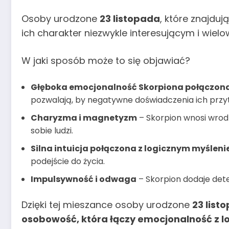
Osoby urodzone
23 listopada
, które znajduj
ich charakter niezwykle interesującym i wie
W jaki sposób może to się objawiać?
Głęboka emocjonalność Skorpiona połączon
pozwalają, by negatywne doświadczenia ich przytła
Charyzma i magnetyzm
– Skorpion wnosi wrodz
sobie ludzi.
Silna intuicja połączona z logicznym myślen
podejście do życia.
Impulsywność i odwaga
– Skorpion dodaje deter
Dzięki tej mieszance osoby urodzone
23 list
osobowość, która łączy emocjonalność z l