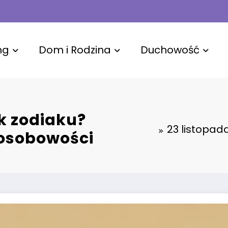
ng
Dom i Rodzina
Duchowość
ak zodiaku?
23 listopad
 osobowości