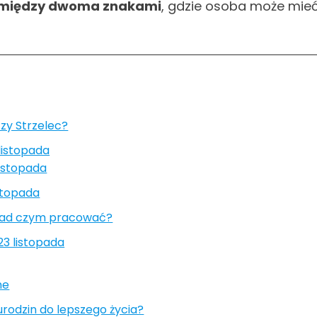
ę między dwoma znakami
, gdzie osoba może mie
zy Strzelec?
listopada
istopada
stopada
 nad czym pracować?
23 listopada
ne
urodzin do lepszego życia?