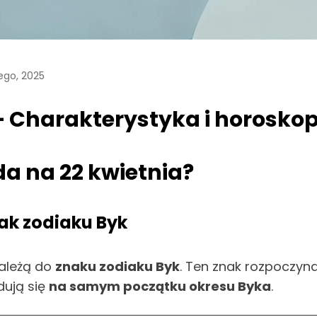
ego, 2025
– Charakterystyka i horosko
a na 22 kwietnia?
ak zodiaku Byk
należą do
znaku zodiaku Byk
. Ten znak rozpoczyn
dują się
na samym początku okresu Byka
.