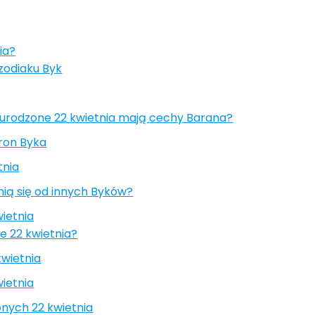
ia?
zodiaku Byk
urodzone 22 kwietnia mają cechy Barana?
ron Byka
tnia
nią się od innych Byków?
ietnia
 22 kwietnia?
wietnia
ietnia
onych 22 kwietnia