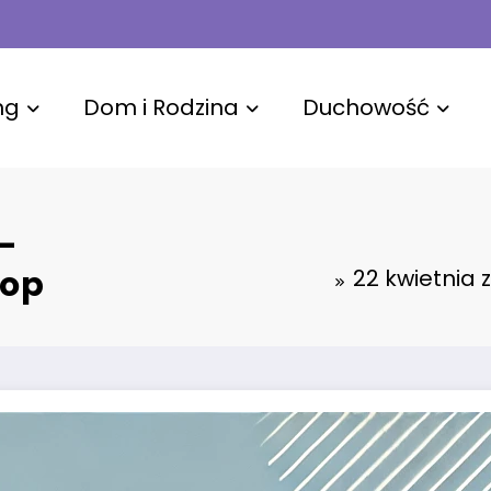
ng
Dom i Rodzina
Duchowość
–
kop
22 kwietnia 