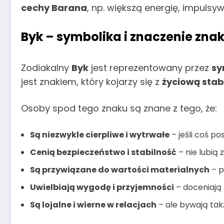
cechy Barana
, np. większą energię, impulsy
Byk – symbolika i znaczenie zna
Zodiakalny
Byk
jest reprezentowany przez
sy
jest znakiem, który kojarzy się z
życiową stab
Osoby spod tego znaku są znane z tego, że:
Są niezwykle cierpliwe i wytrwałe
– jeśli coś po
Cenią bezpieczeństwo i stabilność
– nie lubią
Są przywiązane do wartości materialnych
– p
Uwielbiają wygodę i przyjemności
– doceniają
Są lojalne i wierne w relacjach
– ale bywają tak