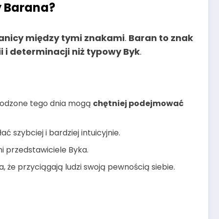
y Barana?
ranicy między tymi znakami
.
Baran to znak
i i determinacji niż typowy Byk
.
 urodzone tego dnia mogą
chętniej podejmować
 szybciej i bardziej intuicyjnie.
i przedstawiciele Byka.
a, że przyciągają ludzi swoją pewnością siebie.