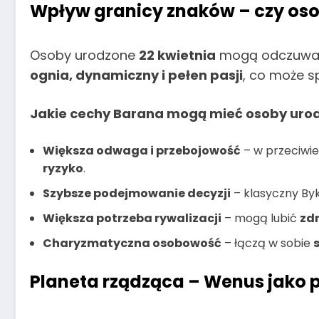
Wpływ granicy znaków – czy oso
Osoby urodzone
22 kwietnia
mogą odczuw
ognia, dynamiczny i pełen pasji
, co może s
Jakie cechy Barana mogą mieć osoby urod
Większa odwaga i przebojowość
– w przeciwie
ryzyko
.
Szybsze podejmowanie decyzji
– klasyczny Byk 
Większa potrzeba rywalizacji
– mogą lubić
zd
Charyzmatyczna osobowość
– łączą w sobie
Planeta rządząca – Wenus jako 