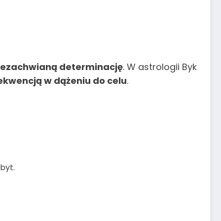
 niezachwianą determinację
. W astrologii Byk
ekwencją w dążeniu do celu
.
byt.